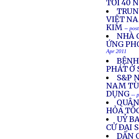
TỚI 40 
TRUN
VIỆT NA
KIM
-- pos
NHÀ 
ỨNG PH
Apr 2011
BỆNH
PHÁT Ở
S&P 
NAM TÙ
DỤNG
-- 
QUÂN
HỎA TỐ
UỶ B
CỬ ÐẠI 
DÂN 