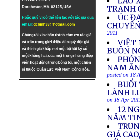
LÀO 
PO Box 255-571
TRANH 
Dorchester, MA. 02125, USA
ÚC ĐẠ
Hoặc quý vị có thể liên lạc với tác giả qua
CHUYỂN
email:
dcbinh38@hotmail.com
2011
Chúng tôi xin chân thành cám ơn tác giả
VIỆT
và trân trọng giới thiệu đến quý độc giả
BUÔN NG
và thính giả khắp nơi một bộ hồi ký có
một không hai, của một trong những điệp
PHÓNG
viên hoạt động trong bóng tối, một chiến
NAM ĂN
sĩ thuộc Quân Lực Việt Nam Cộng Hòa.
posted on 18 
BUỔI
LÀNH LU
on 18 Apr 201
12 N
NĂM TI
TRUN
GIÁ CAO