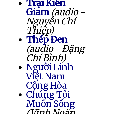
Trại Kiên
Giam
(audio -
Nguyễn Chí
Thiệp)
Thép Đen
(audio - Đặng
Chí Bình)
Người Lính
Việt Nam
Cộng Hòa
Chúng Tôi
Muốn Sống
(Vĩnh Noãn