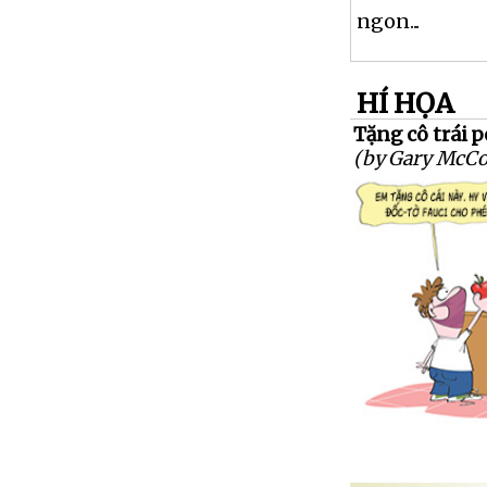
ngon...
HÍ HỌA
Tặng cô trái 
(by Gary McCo