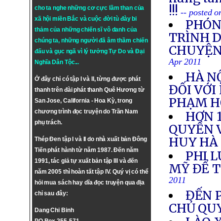
!!!
cho ta nghe những cơ cực lầm than của
-- posted 
xã hội miền Bắc và cuộc đời tù đày bi
PHÓNG
thảm của những chiến sĩ vô danh của
TRÌNH 
chúng ta, những người đã âm thầm chiến
CHUYỆN
đấu và gục ngã vì lý tưởng
Tự Do
và
Đại
Apr 2011
Nghĩa Dân Tộc
...
HÀ N
Ở đây chỉ có tập I và II, từng được phát
ĐỐI VỚI
thanh trên đài phát thanh Quê Hương từ
PHẠM H
San Jose, California - Hoa Kỳ, trong
chương trình đọc truyện do Trần Nam
HƠN 1
phụ trách.
QUYỀN V
HUY HÀ
Thép Đen tập I và II do nhà xuất bản Đông
Tiến phát hành từ năm 1987. Đến năm
PHI 
1991, tác giả tự xuất bản tập III và đến
MỸ ĐỂ T
năm 2005 thì hoàn tất tập IV. Quý vị có thể
2011
hỏi mua sách hay dĩa đọc truyện qua địa
ĐẾN 
chỉ sau đây:
CHỦ QUY
Dang Chi Binh