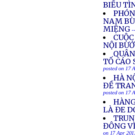
BIỂU TÌ
PHÓNG
NAM BÙ
MIỆNG
-
CUỘC
NỘI BƯ
QUÂN
TỐ CÁO 
posted on 17 
HÀ N
ĐỀ TRA
posted on 17 
HÀNG
LÀ ĐE 
TRUN
ĐÔNG V
on 17 Apr 201