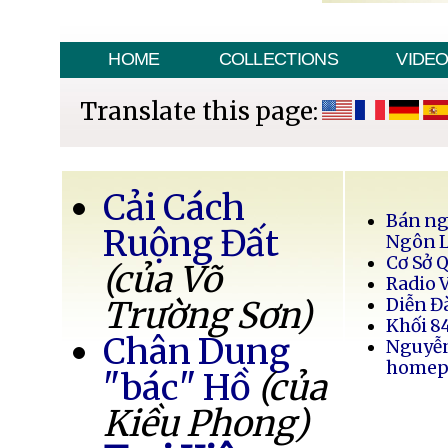
HOME
COLLECTIONS
VIDE
Translate this page:
Cải Cách
Bán ng
Ruộng Đất
Ngôn 
Cơ Sở 
(của Võ
Radio 
Trường Sơn)
Diễn Đ
Khối 8
Chân Dung
Nguyễ
homep
"bác" Hồ
(của
Kiều Phong)