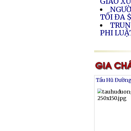
GIÁO XỨ
NGƯỜ
TỐI ĐA $
TRUN
PHI LUẬ
Tầu Hũ Đườn