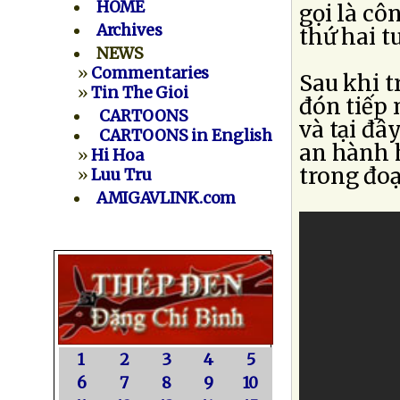
HOME
gọi là cô
Archives
thứ hai t
NEWS
»
Commentaries
Sau khi t
»
Tin The Gioi
đón tiếp 
CARTOONS
và tại đâ
CARTOONS in English
an hành h
»
Hi Hoa
trong đo
»
Luu Tru
AMIGAVLINK.com
1
2
3
4
5
6
7
8
9
10