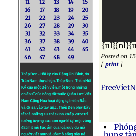
11
12
13
14
15
16
17
18
19
20
21
22
23
24
25
26
27
28
29
30
31
32
33
34
35
36
37
38
39
40
{nl}{nl}{n
41
42
43
44
45
Posted on 15
46
47
48
49
[
print
]
Thép Đen - Hồi ký của Đặng Chí Bình
, do
Trần Nam thực hiện.
Thép Đen
- Thiên Hồi
FreeViet
Ký của một điện viên, một trong những
chiến sĩ của bóng tối thuộc Quân Lực Việt
Nam Cộng Hòa hoạt động tại miền Bắc
và đã sa vào tay giặc. Thép Đen phơi bày
tất cả những sự thật kinh khiếp vượt trí
tưởng tượng của con người tại một vùng
Phóng
đất mịt mù hắc ám của loài quỷ dữ mà
hung tàn
người viết như đã đội mồ sống dậy kể