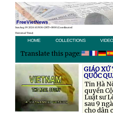
FreeVietNews
Sun Aug 09 2026 10:39:36 GMT+0000 (Coordinated
Universal Time)
HOME
COLLECTIONS
VIDE
Translate this page:
GIÁO XỨ 
QUỐC QU
Tin Hà Nộ
quyền Cộn
Luật sư 
sau 9 ngà
cho dân c