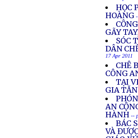
HỌC 
HOÀNG
CÔNG
GÃY TAY
SÓC 
DÂN CHẾ
17 Apr 2011
CHÊ B
CÔNG A
TẠI V
GIA TĂ
PHÓN
AN CỘN
HÀNH
-- 
BÁC 
VÀ ĐƯỢ