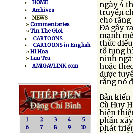
HOME
ngày 4 th
Archives
truyền c
NEWS
cho rằng 
»
Commentaries
Ðã gây r
»
Tin The Gioi
mạnh mẽ t
CARTOONS
thức điề
CARTOONS in English
tố tụng h
»
Hi Hoa
ninh ngă
»
Luu Tru
hoặc theo
AMIGAVLINK.com
được tuyê
rằng nó đ
Bản kiến
Cù Huy H
hiện thi
phần xây
1
2
3
4
5
phát triể
6
7
8
9
10