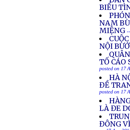
BIỂU TÌ
PHÓNG
NAM BÙ
MIỆNG
-
CUỘC
NỘI BƯ
QUÂN
TỐ CÁO 
posted on 17 
HÀ N
ĐỀ TRA
posted on 17 
HÀNG
LÀ ĐE 
TRUN
ĐÔNG V