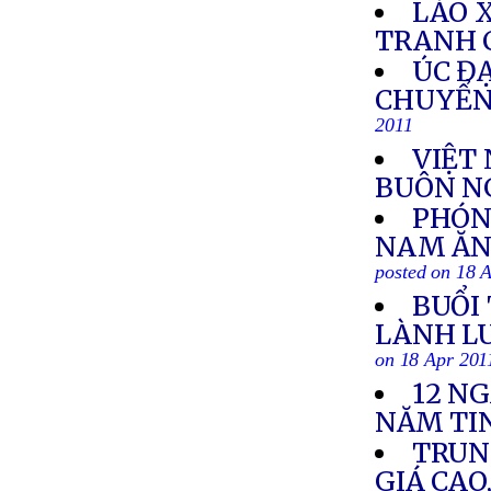
LÀO 
TRANH 
ÚC ĐẠ
CHUYỂN
2011
VIỆT
BUÔN NG
PHÓNG
NAM ĂN
posted on 18 
BUỔI
LÀNH LU
on 18 Apr 201
12 N
NĂM TI
TRUN
GIÁ CAO