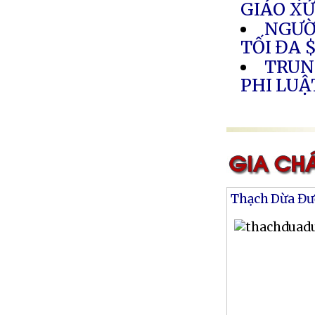
GIÁO XỨ
NGƯỜ
TỐI ĐA $
TRUN
PHI LUẬ
Thạch Dừa Đư