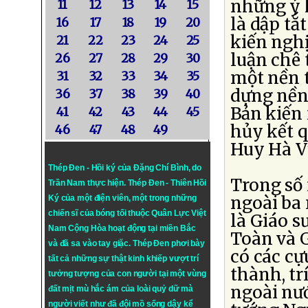
những ý 
11
12
13
14
15
là dập tắ
16
17
18
19
20
kiến nghị
21
22
23
24
25
luận chê 
26
27
28
29
30
một nền 
31
32
33
34
35
dựng nền 
36
37
38
39
40
Bản kiến
41
42
43
44
45
hủy kết q
46
47
48
49
Huy Hà Vũ
Thép Đen - Hồi ký của Đặng Chí Bình
, do
Trong số 
Trần Nam thực hiện.
Thép Đen
- Thiên Hồi
ngoài ba
Ký của một điện viên, một trong những
chiến sĩ của bóng tối thuộc Quân Lực Việt
là Giáo 
Nam Cộng Hòa hoạt động tại miền Bắc
Toàn và 
và đã sa vào tay giặc. Thép Đen phơi bày
có các c
tất cả những sự thật kinh khiếp vượt trí
thành, tr
tưởng tượng của con người tại một vùng
ngoài nư
đất mịt mù hắc ám của loài quỷ dữ mà
người viết như đã đội mồ sống dậy kể