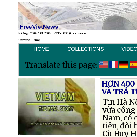
FreeVietNews
Fri Aug 07 2026 08:20:02 GMT+0000 (Coordinated
Universal Time)
HOME
COLLECTIONS
VIDE
Translate this page:
HƠN 400 
VÀ TRẢ 
Tin Hà N
vừa công 
Nam, có 
tiên, đòi
Cù Huy Hà