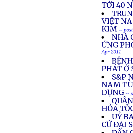
TỚI 40 
TRUN
VIỆT NA
KIM
-- pos
NHÀ 
ỨNG PH
Apr 2011
BỆNH
PHÁT Ở
S&P 
NAM TÙ
DỤNG
-- 
QUÂN
HỎA TỐ
UỶ B
CỬ ÐẠI 
DÂN 