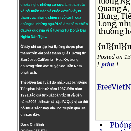
tướng Ng
cho ta nghe những cơ cực lầm than của
Quang A,
xã hội miền Bắc và cuộc đời tù đày bi
Hưng, Tiế
thảm của những chiến sĩ vô danh của
Long, nh
chúng ta, những người đã âm thầm chiến
thường h
đấu và gục ngã vì lý tưởng
Tự Do
và
Đại
Nghĩa Dân Tộc
...
{nl}{nl}{n
Ở đây chỉ có tập I và II, từng được phát
thanh trên đài phát thanh Quê Hương từ
Posted on 13
San Jose, California - Hoa Kỳ, trong
[
print
]
chương trình đọc truyện do Trần Nam
phụ trách.
Thép Đen tập I và II do nhà xuất bản Đông
FreeViet
Tiến phát hành từ năm 1987. Đến năm
1991, tác giả tự xuất bản tập III và đến
năm 2005 thì hoàn tất tập IV. Quý vị có thể
hỏi mua sách hay dĩa đọc truyện qua địa
chỉ sau đây:
Phóng
Dang Chi Binh