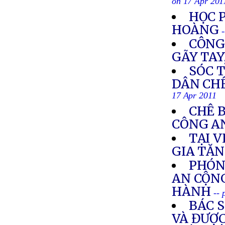
on 17 Apr 201
HỌC 
HOÀNG
CÔNG
GÃY TAY
SÓC 
DÂN CHẾ
17 Apr 2011
CHÊ B
CÔNG A
TẠI V
GIA TĂ
PHÓN
AN CỘN
HÀNH
-- 
BÁC 
VÀ ĐƯỢ