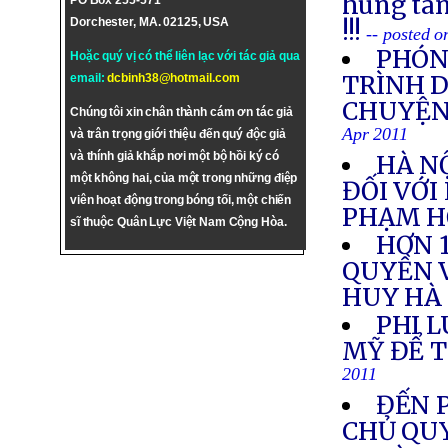
hung tàn
PO Box 255-571
Dorchester, MA. 02125, USA
!!!
-- posted 
PHÓNG
Hoặc quý vị có thể liên lạc với tác giả qua
TRÌNH 
email:
dcbinh38@hotmail.com
CHUYỆN
Chúng tôi xin chân thành cám ơn tác giả
Apr 2011
và trân trọng giới thiệu đến quý độc giả
và thính giả khắp nơi một bộ hồi ký có
HÀ N
một không hai, của một trong những điệp
ĐỐI VỚI
viên hoạt động trong bóng tối, một chiến
PHẠM H
sĩ thuộc Quân Lực Việt Nam Cộng Hòa.
HƠN 1
QUYỀN V
HUY HÀ
PHI 
MỸ ĐỂ T
2011
ĐẾN 
CHỦ QUY