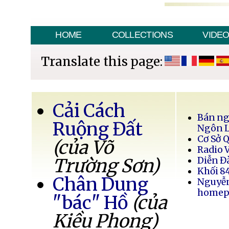
HOME
COLLECTIONS
VIDE
Translate this page:
Cải Cách
Bán ng
Ruộng Đất
Ngôn 
Cơ Sở 
(của Võ
Radio 
Trường Sơn)
Diễn Đ
Khối 8
Chân Dung
Nguyễ
homep
"bác" Hồ
(của
Kiều Phong)