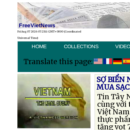
FreeVietNews
Fri Aug 07 2026 07:23:11 GMT+0000 (Coordinated
Universal Time)
HOME
COLLECTIONS
VIDE
Translate this page:
SỢ BIỂN
MUA SẠC
Tin Tây N
cùng với 
Việt Nam
thực phẩm
tăng vọt 