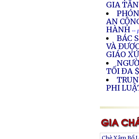
GIA TĂ
PHÓN
AN CỘN
HÀNH
-- 
BÁC 
VÀ ĐƯỢ
GIÁO XỨ
NGƯỜ
TỐI ĐA $
TRUN
PHI LUẬ
Chè Xâm Bổ 