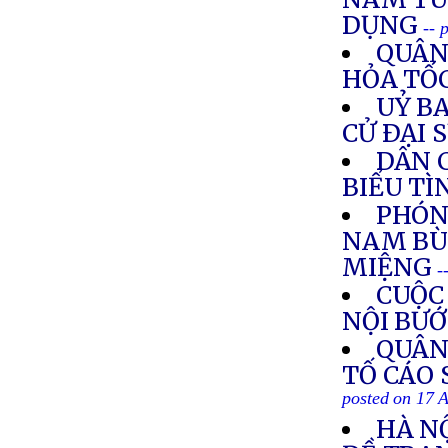
DỤNG
-- 
QUÂN
HỎA TỐ
UỶ B
CỬ ÐẠI 
DÂN 
BIỂU TÌ
PHÓNG
NAM BÙ
MIỆNG
-
CUỘC
NỘI BƯ
QUÂN
TỐ CÁO 
posted on 17 
HÀ N