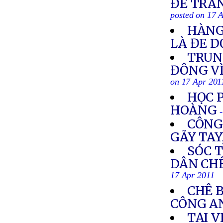
ĐỀ TRA
posted on 17 
HÀNG
LÀ ĐE 
TRUN
ĐÔNG V
on 17 Apr 201
HỌC 
HOÀNG
CÔNG
GÃY TAY
SÓC 
DÂN CHẾ
17 Apr 2011
CHÊ B
CÔNG A
TẠI V