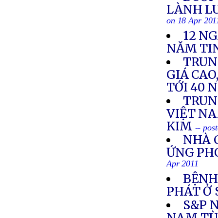
LÀNH LU
on 18 Apr 201
12 N
NĂM TI
TRUN
GIÁ CAO
TỚI 40 
TRUN
VIỆT NA
KIM
-- pos
NHÀ 
ỨNG PH
Apr 2011
BỆNH
PHÁT Ở
S&P 
NAM TÙ