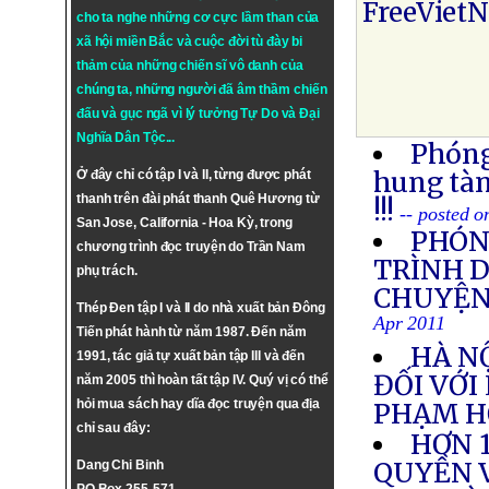
FreeViet
cho ta nghe những cơ cực lầm than của
xã hội miền Bắc và cuộc đời tù đày bi
thảm của những chiến sĩ vô danh của
chúng ta, những người đã âm thầm chiến
đấu và gục ngã vì lý tưởng
Tự Do
và
Đại
Nghĩa Dân Tộc
...
Phóng
hung tàn
Ở đây chỉ có tập I và II, từng được phát
thanh trên đài phát thanh Quê Hương từ
!!!
-- posted 
San Jose, California - Hoa Kỳ, trong
PHÓNG
chương trình đọc truyện do Trần Nam
TRÌNH 
phụ trách.
CHUYỆN
Thép Đen tập I và II do nhà xuất bản Đông
Apr 2011
Tiến phát hành từ năm 1987. Đến năm
HÀ N
1991, tác giả tự xuất bản tập III và đến
ĐỐI VỚI
năm 2005 thì hoàn tất tập IV. Quý vị có thể
hỏi mua sách hay dĩa đọc truyện qua địa
PHẠM H
chỉ sau đây:
HƠN 1
QUYỀN V
Dang Chi Binh