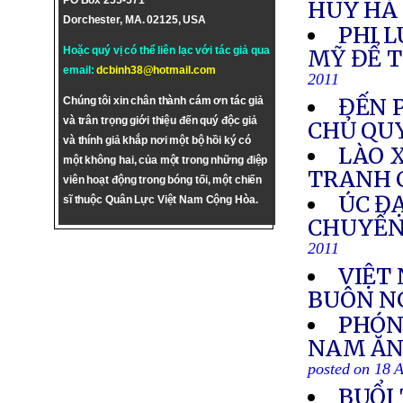
PO Box 255-571
HUY HÀ
Dorchester, MA. 02125, USA
PHI 
Hoặc quý vị có thể liên lạc với tác giả qua
MỸ ĐỂ T
email:
dcbinh38@hotmail.com
2011
ĐẾN 
Chúng tôi xin chân thành cám ơn tác giả
và trân trọng giới thiệu đến quý độc giả
CHỦ QUY
và thính giả khắp nơi một bộ hồi ký có
LÀO 
một không hai, của một trong những điệp
TRANH 
viên hoạt động trong bóng tối, một chiến
ÚC ĐẠ
sĩ thuộc Quân Lực Việt Nam Cộng Hòa.
CHUYỂN
2011
VIỆT
BUÔN NG
PHÓNG
NAM ĂN
posted on 18 
BUỔI