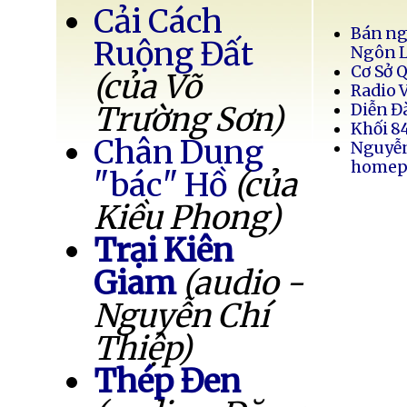
Cải Cách
Bán ng
Ruộng Đất
Ngôn 
Cơ Sở 
(của Võ
Radio 
Trường Sơn)
Diễn Đ
Khối 8
Chân Dung
Nguyễ
homep
"bác" Hồ
(của
Kiều Phong)
Trại Kiên
Giam
(audio -
Nguyễn Chí
Thiệp)
Thép Đen