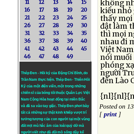
không nh
11
12
13
14
15
kiểu nhỏ 
16
17
18
19
20
thấy mọi 
21
22
23
24
25
đật làm t
26
27
28
29
30
thì mọi n
31
32
33
34
35
nhau đi m
36
37
38
39
40
Việt Nam
41
42
43
44
45
nói muối 
46
47
48
49
phóng xạ 
người Tru
Thép Đen - Hồi ký của Đặng Chí Bình
, do
đến Lào C
Trần Nam thực hiện.
Thép Đen
- Thiên Hồi
Ký của một điện viên, một trong những
chiến sĩ của bóng tối thuộc Quân Lực Việt
{nl}{nl}{n
Nam Cộng Hòa hoạt động tại miền Bắc
Posted on 13
và đã sa vào tay giặc. Thép Đen phơi bày
tất cả những sự thật kinh khiếp vượt trí
[
print
]
tưởng tượng của con người tại một vùng
đất mịt mù hắc ám của loài quỷ dữ mà
người viết như đã đội mồ sống dậy kể