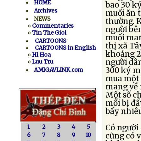
HOME
bao 30 ký
Archives
muối ăn t
NEWS
thường. 
»
Commentaries
người bê
»
Tin The Gioi
muối man
CARTOONS
thị xã Tâ
CARTOONS in English
khoảng 2
»
Hi Hoa
người dâ
»
Luu Tru
300 ký mu
AMIGAVLINK.com
mua một l
mang về n
Một số ch
mối bị đẩ
bấy nhiê
Có người 
1
2
3
4
5
cũng có v
6
7
8
9
10