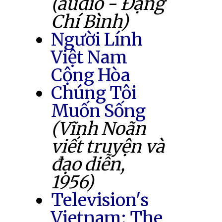
(audio - Đặng
Chí Bình)
Người Lính
Việt Nam
Cộng Hòa
Chúng Tôi
Muốn Sống
(Vĩnh Noãn
viết truyện và
đạo diễn,
1956)
Television's
Vietnam: The