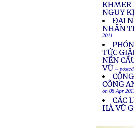
KHMER 
NGUY K
ĐẠI 
NHÂN TH
2011
PHÓNG
TỨC GIẬ
NẾN CẦ
VŨ
-- poste
CỘNG
CÔNG AN
on 08 Apr 201
CÁC 
HÀ VŨ G