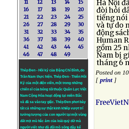
Hà Nội đ
11
12
13
14
15
đòi hỏi 
16
17
18
19
20
tiếng nói
21
22
23
24
25
và tự do 
26
27
28
29
30
động sác
31
32
33
34
35
Human Ri
36
37
38
39
40
gồm 25 nh
41
42
43
44
45
Nam bị g
46
47
48
49
tháng 6 n
Thép Đen - Hồi ký của Đặng Chí Bình
, do
Posted on 10
Trần Nam thực hiện.
Thép Đen
- Thiên Hồi
[
print
]
Ký của một điện viên, một trong những
chiến sĩ của bóng tối thuộc Quân Lực Việt
Nam Cộng Hòa hoạt động tại miền Bắc
FreeViet
và đã sa vào tay giặc. Thép Đen phơi bày
tất cả những sự thật kinh khiếp vượt trí
tưởng tượng của con người tại một vùng
đất mịt mù hắc ám của loài quỷ dữ mà
người viết như đã đội mồ sống dậy kể