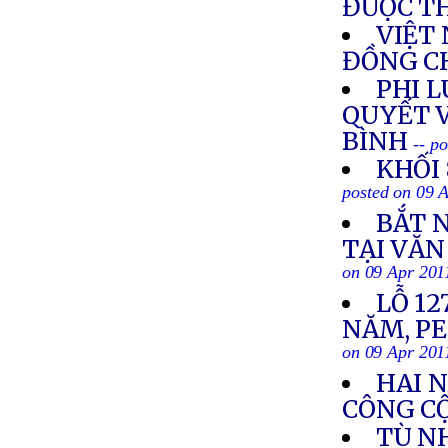
ĐƯỢC T
VIỆT
ĐỒNG C
PHI L
QUYẾT 
BÌNH
-- p
KHỐI
posted on 09 
BẮT 
TẠI VĂ
on 09 Apr 201
LỖ 1
NĂM, P
on 09 Apr 201
HAI N
CÔNG C
TÙ N