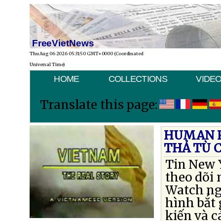
FreeVietNews
Thu Aug 06 2026 05:31:50 GMT+0000 (Coordinated
Universal Time)
HOME
COLLECTIONS
VIDE
Translate this page:
HUMAN R
THẢ TÙ C
Tin New Y
theo dõi
Watch ngà
hình bắt 
kiến và c