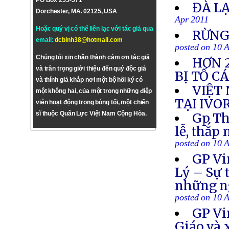
PO Box 255-571
ĐÀ L
Dorchester, MA. 02125, USA
Apr 2011
Hoặc quý vị có thể liên lạc với tác giả qua
RỪNG
email:
dcbinh38@hotmail.com
posted on 10 
Chúng tôi xin chân thành cám ơn tác giả
HƠN 2
và trân trọng giới thiệu đến quý độc giả
BỊ TỐ C
và thính giả khắp nơi một bộ hồi ký có
VIỆT
một không hai, của một trong những điệp
TẠI IVO
viên hoạt động trong bóng tối, một chiến
sĩ thuộc Quân Lực Việt Nam Cộng Hòa.
Gp Th
lễ, thắp
posted on 10 
GP Vi
Lý – Sự 
những ng
posted on 10 
GP Vi
Giáo và 