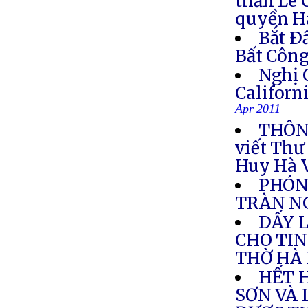
thần Lê 
quyền H
Bắt Ð
Bất Côn
Nghị 
Califor
Apr 2011
THÔNG
viết Thư
Huy Hà 
PHÓNG
TRÀN NG
DẤY 
CHO TIN
THỜ HÀ 
HẾT 
SƠN VÀ 