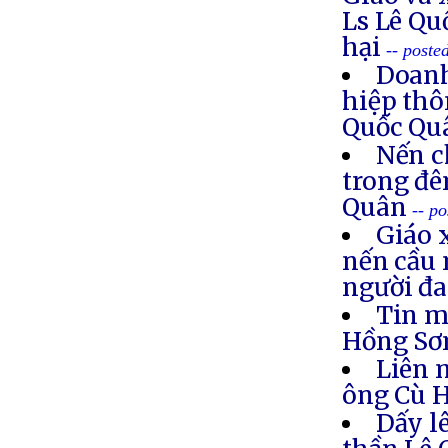
Ls Lê Qu
hại
-- poste
Doanh
hiệp thô
Quốc Q
Nến c
trong đê
Quân
-- p
Giáo 
nến cầu 
người đa
Tin m
Hồng S
Liên 
ông Cù 
Dấy l