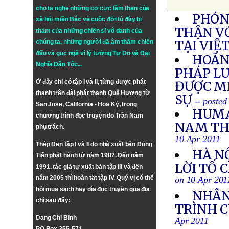
cho ta nghe những cơ cực lầm than của
PHÓN
xã hội miền Bắc và cuộc đời tù đày bi
THẬN V
thảm của những chiến sĩ vô danh của
TẠI VIỆ
chúng ta, những người đã âm thầm chiến
đấu và gục ngã vì lý tưởng
Tự Do
và
Đại
HOÃN
Nghĩa Dân Tộc
...
PHÁP LU
Ở đây chỉ có tập I và II, từng được phát
ĐƯỢC M
thanh trên đài phát thanh Quê Hương từ
SỰ
-- posted
San Jose, California - Hoa Kỳ, trong
HUMA
chương trình đọc truyện do Trần Nam
NAM THẢ
phụ trách.
10 Apr 2011
Thép Đen tập I và II do nhà xuất bản Đông
HÀ N
Tiến phát hành từ năm 1987. Đến năm
LỜI TỐ 
1991, tác giả tự xuất bản tập III và đến
năm 2005 thì hoàn tất tập IV. Quý vị có thể
on 10 Apr 201
hỏi mua sách hay dĩa đọc truyện qua địa
NHÂN
chỉ sau đây:
TRÌNH C
Dang Chi Binh
Apr 2011