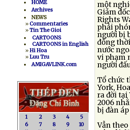
HOME
một nghi
Archives
Giám đốc
NEWS
Rights W
»
Commentaries
phải phón
»
Tin The Gioi
người bị b
CARTOONS
đồng thời
CARTOONS in English
nước ngoà
»
Hi Hoa
vi phạm 
»
Luu Tru
người đấu
AMIGAVLINK.com
Tổ chức t
York, Hoa
ra đời tạ
2006 nhằ
bị đàn áp
1
2
3
4
5
Vẫn theo
6
7
8
9
10