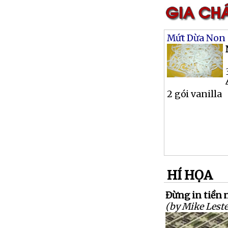
Mứt Dừa Non
2 gói vanilla
HÍ HỌA
Đừng in tiền 
(by Mike Leste