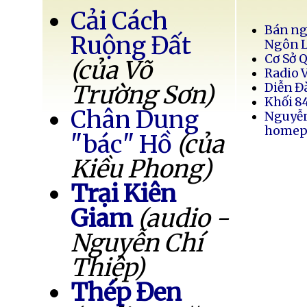
Cải Cách
Bán ng
Ruộng Đất
Ngôn 
Cơ Sở 
(của Võ
Radio 
Trường Sơn)
Diễn Đ
Khối 8
Chân Dung
Nguyễ
homep
"bác" Hồ
(của
Kiều Phong)
Trại Kiên
Giam
(audio -
Nguyễn Chí
Thiệp)
Thép Đen