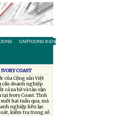
OONS
CARTOONS in English
 IVORY COAST
ớc của Cộng sản Việt
u cầu doanh nghiệp
ắt cá xa bờ và tàu vận
 tại Ivory Coast. Tình
g suốt hai tuần qua, mà
oanh nghiệp liên lạc
soát, kiểm tra trong số