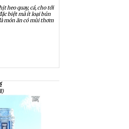
hịt heo quay, cá, cho tới
ặc biệt mà ít loại bún
 là món ăn có mùi thơm
ế
l)