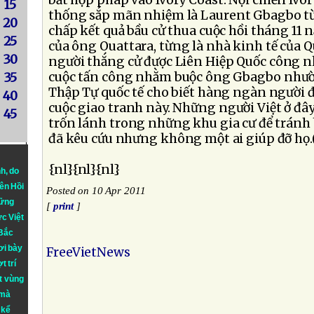
bất hợp pháp vào Ivory Coast. Nội chiến Ivo
15
thống sắp mãn nhiệm là Laurent Gbagbo từ 
20
chấp kết quả bầu cử thua cuộc hồi tháng 11 
25
của ông Ouattara, từng là nhà kinh tế của Qu
30
người thắng cử được Liên Hiệp Quốc công n
cuộc tấn công nhằm buộc ông Gbagbo nhườ
35
Thập Tự quốc tế cho biết hàng ngàn người 
40
cuộc giao tranh này. Những người Việt ở đâ
45
trốn lánh trong những khu gia cư để tránh 
đã kêu cứu nhưng không một ai giúp đỡ họ
{nl}{nl}{nl}
nh
, do
iên Hồi
Posted on 10 Apr 2011
hững
[
print
]
ực Việt
 Bắc
ơi bày
FreeVietNews
t trí
t vùng
 mà
 kể