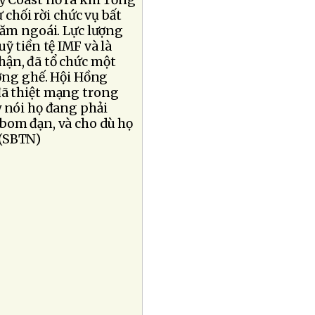
ry Coast nổ ra khi Tổng
chối rời chức vụ bất
năm ngoái. Lực lượng
ỹ tiền tệ IMF và là
hận, đã tổ chức một
ng ghế. Hội Hồng
đã thiệt mạng trong
y nói họ đang phải
bom đạn, và cho dù họ
.(SBTN)