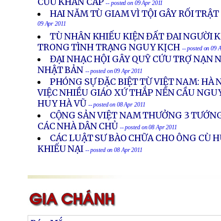
CỨU KHẨN CẤP
-- posted on 09 Apr 2011
HAI NĂM TÙ GIAM VÌ TỘI GÂY RỐI TRẬ
09 Apr 2011
TÙ NHÂN KHIẾU KIỆN ĐẤT ĐAI NGƯỜI
TRONG TÌNH TRẠNG NGUY KỊCH
-- posted on 09 
ĐẠI NHẠC HỘI GÂY QUỸ CỨU TRỢ NẠN N
NHẬT BẢN
-- posted on 09 Apr 2011
PHÓNG SỰ ĐẶC BIỆT TỪ VIỆT NAM: HÀ 
VIỆC NHIỀU GIÁO XỨ THẮP NẾN CẦU NGU
HUY HÀ VŨ
-- posted on 08 Apr 2011
CỘNG SẢN VIỆT NAM THƯỞNG 3 TƯỚNG
CÁC NHÀ DÂN CHỦ
-- posted on 08 Apr 2011
CÁC LUẬT SƯ BÀO CHỮA CHO ÔNG CÙ H
KHIẾU NẠI
-- posted on 08 Apr 2011