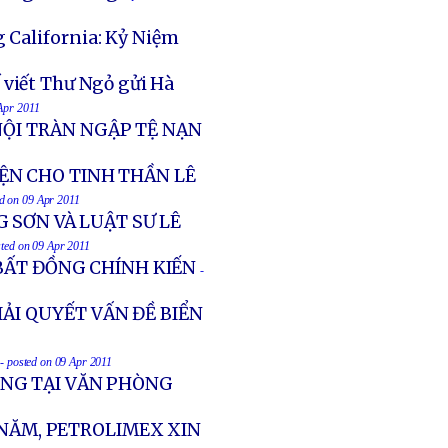
g California: Kỷ Niệm
 viết Thư Ngỏ gửi Hà
 Apr 2011
NỘI TRÀN NGẬP TỆ NẠN
ỆN CHO TINH THẦN LÊ
ed on 09 Apr 2011
 SƠN VÀ LUẬT SƯ LÊ
sted on 09 Apr 2011
BẤT ĐỒNG CHÍNH KIẾN
-
IẢI QUYẾT VẤN ĐỀ BIỂN
-- posted on 09 Apr 2011
NG TẠI VĂN PHÒNG
 NĂM, PETROLIMEX XIN