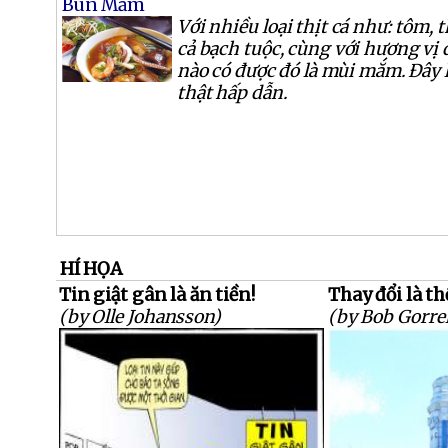
Bún Mắm
Với nhiều loại thịt cá như: tôm, t
cả bạch tuộc, cùng với hương vị đ
nào có được đó là mùi mắm. Đây
thật hấp dẫn.
HÍ HỌA
Tin giật gân là ăn tiền!
Thay đổi là th
(by Olle Johansson)
(by Bob Gorrel