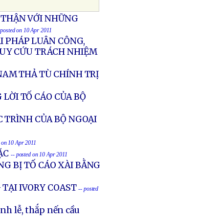
N THẬN VỚI NHỮNG
 posted on 10 Apr 2011
ÁI PHÁP LUÂN CÔNG,
RUY CỨU TRÁCH NHIỆM
NAM THẢ TÙ CHÍNH TRỊ
 LỜI TỐ CÁO CỦA BỘ
 TRÌNH CỦA BỘ NGOẠI
d on 10 Apr 2011
TẶC
-- posted on 10 Apr 2011
NG BỊ TỐ CÁO XÀI BẰNG
 TẠI IVORY COAST
-- posted
h lễ, thắp nến cầu