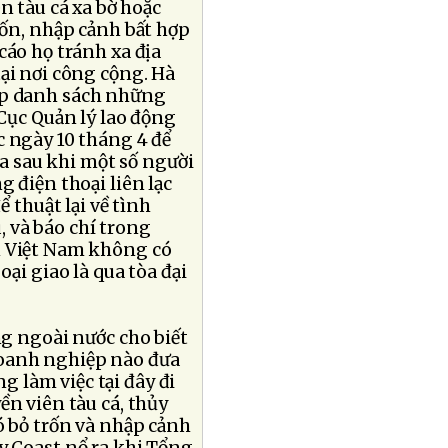
n tàu cá xa bờ hoặc
rốn, nhập cảnh bất hợp
cáo họ tránh xa địa
ại nơi công cộng. Hà
ập danh sách những
 Cục Quản lý lao động
c ngày 10 tháng 4 để
ra sau khi một số người
 điện thoại liên lạc
 thuật lại về tình
 và báo chí trong
n Việt Nam không có
oại giao là qua tòa đại
ng ngoài nước cho biết
doanh nghiệp nào đưa
 làm việc tại đây đi
ền viên tàu cá, thủy
ó bỏ trốn và nhập cảnh