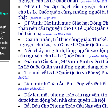
nguyện cho Ls Lê Quốc Quân
-- posted on 10 Apr 2011
GP Vinh: Gx Lập Thạch cầu nguyện cho C
cho Ls Lê Quốc quân cùng những người bị b
giả qua
thật
-- posted on 10 Apr 2011
GP Vinh: Các linh mục Giáo hạt Ðông T
c giả
thắp nến cầu nguyện cho Ls Lê Quốc Quân 
 giả
bớ, bách hại
-- posted on 10 Apr 2011
 có
Doanh nhân, trí thức công giáo: Thư kê
g điệp
nguyện cho Luật sư Giuse Lê Quốc Quân
-- po
chiến
Nến cháy lung linh, lòng người xao độ
Hòa.
cầu nguyện cho Ls Lê Quốc Quân
-- posted on 10 Ap
Giáo xứ Cầu Rầm, GP Vinh: Sinh viên th
Ls Lê Quốc Quân và những người đang bị b
Tin mới về Ls Lê Quốc Quân và Bác sỹ 
Apr 2011
Liên minh Châu Âu lên tiếng về việc kế
posted on 10 Apr 2011
Dấy lên một phong trào cầu nguyện, ti
được khởi động bởi nhà cầm quyền Hà Nội
-
Bắt Ðầu Cho Phong Trào Cầu Nguyện C