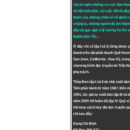
cho ta nghe những cơ cực lầm tha
xã hội miền Bắc và cuộc đời tù đày 
thảm của những chiến sĩ vô danh c
chúng ta, những người đã âm thầm
đấu và gục ngã vì lý tưởng
Tự Do
v
Nghĩa Dân Tộc
...
Ở đây chỉ có tập I và II, từng được 
thanh trên đài phát thanh Quê Hươ
San Jose, California - Hoa Kỳ, tron
chương trình đọc truyện do Trần 
phụ trách.
Thép Đen tập I và II do nhà xuất bả
Tiến phát hành từ năm 1987. Đến 
1991, tác giả tự xuất bản tập III và 
năm 2005 thì hoàn tất tập IV. Quý vị
hỏi mua sách hay dĩa đọc truyện qu
chỉ sau đây:
Dang Chi Binh