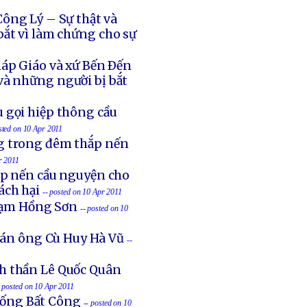
ông Lý – Sự thật và
ắt vì làm chứng cho sự
háp Giáo và xứ Bến Ðến
và những người bị bắt
u gọi hiệp thông cầu
sted on 10 Apr 2011
ng trong đêm thắp nến
r 2011
ắp nến cầu nguyện cho
ách hại
-- posted on 10 Apr 2011
Phạm Hồng Sơn
-- posted on 10
t án ông Cù Huy Hà Vũ
--
nh thần Lê Quốc Quân
- posted on 10 Apr 2011
hống Bất Công
-- posted on 10