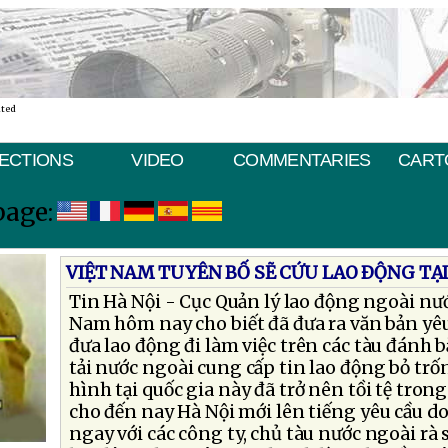
ated
ECTIONS
VIDEO
COMMENTARIES
CART
page:
VIỆT NAM TUYÊN BỐ SẼ CỨU LAO ÐỘNG TẠI
Tin Hà Nội - Cục Quản lý lao động ngoài nư
Nam hôm nay cho biết đã đưa ra văn bản yê
đưa lao động đi làm việc trên các tàu đánh b
tải nước ngoài cung cấp tin lao động bỏ trốn
hình tại quốc gia này đã trở nên tồi tệ tron
cho đến nay Hà Nội mới lên tiếng yêu cầu d
ngay với các công ty, chủ tàu nước ngoài rà 