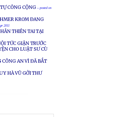
T TỰ CÔNG CỘNG
-- posted on
 KHMER KROM ĐANG
Apr 2011
HÂN THIÊN TAI TẠI
NỘI TỨC GIẬN TRƯỚC
YỆN CHO LUẬT SƯ CÙ
 CÔNG AN VÌ ĐÃ BẮT
UY HÀ VŨ GỞI THƯ