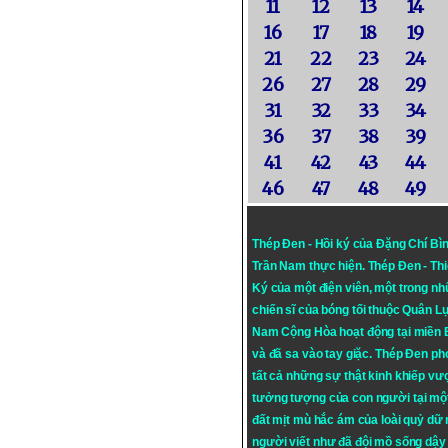
11
12
13
14
16
17
18
19
21
22
23
24
26
27
28
29
31
32
33
34
36
37
38
39
41
42
43
44
46
47
48
49
Thép Đen - Hồi ký của Đặng Chí Bì
Trần Nam thực hiện.
Thép Đen
- Th
Ký của một điện viên, một trong n
chiến sĩ của bóng tối thuộc Quân L
Nam Cộng Hòa hoạt động tại miền
và đã sa vào tay giặc. Thép Đen ph
tất cả những sự thật kinh khiếp vượ
tưởng tượng của con người tại mộ
đất mịt mù hắc ám của loài quỷ dữ
người viết như đã đội mồ sống dậy