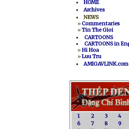
HOME
Archives
NEWS
»
Commentaries
»
Tin The Gioi
CARTOONS
CARTOONS in Eng
»
Hi Hoa
»
Luu Tru
AMIGAVLINK.com
1
2
3
4
6
7
8
9