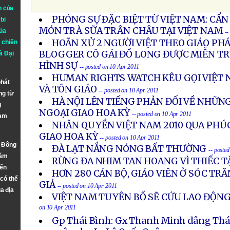
n của
PHÓNG SỰ ÐẶC BIỆT TỪ VIỆT NAM: CẨ
bi
MÓN TRÀ SỮA TRÂN CHÂU TẠI VIỆT NAM
ủa
--
HOÃN XỬ 2 NGƯỜI VIỆT THEO GIÁO PH
 chiến
BLOGGER CÔ GÁI ĐỒ LONG ĐƯỢC MIỄN T
à
Đại
HÌNH SỰ
-- posted on 10 Apr 2011
HUMAN RIGHTS WATCH KÊU GỌI VIỆT 
phát
VÀ TÔN GIÁO
-- posted on 10 Apr 2011
ng từ
HÀ NỘI LÊN TIẾNG PHẢN ĐỐI VỀ NHỮNG
g
NGOẠI GIAO HOA KỲ
-- posted on 10 Apr 2011
Nam
NHÂN QUYỀN VIỆT NAM 2010 QUA PHÚC
GIAO HOA KỲ
-- posted on 10 Apr 2011
n Đông
ĐÀ LẠT NẮNG NÓNG BẤT THƯỜNG
-- poste
năm
RỪNG ĐA NHIM TAN HOANG VÌ THIẾC 
đến
HƠN 280 CÁN BỘ, GIÁO VIÊN Ở SÓC TRĂ
 có thể
GIẢ
-- posted on 10 Apr 2011
a địa
VIỆT NAM TUYÊN BỐ SẼ CỨU LAO ĐỘNG
on 10 Apr 2011
Gp Thái Bình: Gx Thanh Minh dâng Thán