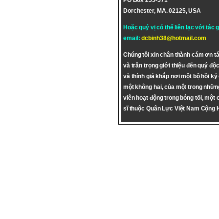
PO Box 255-571
Dorchester, MA. 02125, USA
Hoặc quý vị có thể liên lạc với tác 
email:
dcbinh38@hotmail.com
Chúng tôi xin chân thành cám ơn tá
và trân trọng giới thiệu đến quý độc
và thính giả khắp nơi một bộ hồi ký
một không hai, của một trong nhữn
viên hoạt động trong bóng tối, một 
sĩ thuộc Quân Lực Việt Nam Cộng 