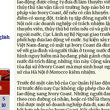
lao động được công ty đưa đi làm thuyền viê
thủy thủ tàu vận tải có trường hợp nào bỏ t
pháp vào Ivory Coast, để nếu có cần khuyến 
điểm có xung đột, tránh tụ tập đông người t
Nội nói các doanh nghiệp có trách nhiệm l
thuyền viên, thủy thủ bỏ trốn nếu có và gửi
ngoài nước, Cục Lãnh sự Bộ Ngoại giao trướ
lish
phối hợp đưa lao động về nước. Sự kiện xảy 
Việt Nam đang có mặt tại Ivory Coast đã dùng
về với gia đình và người thân ở trong nước để
hình nguy hiểm mà họ đang phải gánh chịu,
nước đã trích đăng những tin này. Cộng sả
tòa đại sứ ở Ivory Coast mà mọi sinh hoạt ng
sứ của Hà Nội ở Morocco kiêm nhiệm.
Trước đó một cán bộ của Cục Quản lý lao độ
từ trước đến nay Cục không cấp phép cho 
lao động sang Ivory Coast. Những người đang
5
theo con đường cá nhân, hoặc có thể là thuy
thủ được một số doanh nghiệp đưa đi, sau đ
10