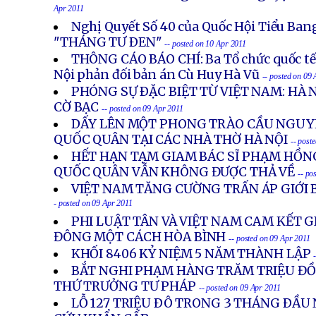
Apr 2011
Nghị Quyết Số 40 của Quốc Hội Tiểu Ban
"THÁNG TƯ ÐEN"
-- posted on 10 Apr 2011
THÔNG CÁO BÁO CHÍ: Ba Tổ chức quốc tế
Nội phản đối bản án Cù Huy Hà Vũ
-- posted on 09
PHÓNG SỰ ÐẶC BIỆT TỪ VIỆT NAM: HÀ 
CỜ BẠC
-- posted on 09 Apr 2011
DẤY LÊN MỘT PHONG TRÀO CẦU NGUY
QUỐC QUÂN TẠI CÁC NHÀ THỜ HÀ NỘI
-- post
HẾT HẠN TẠM GIAM BÁC SĨ PHẠM HỒNG
QUỐC QUÂN VẪN KHÔNG ĐƯỢC THẢ VỀ
-- po
VIỆT NAM TĂNG CƯỜNG TRẤN ÁP GIỚI 
- posted on 09 Apr 2011
PHI LUẬT TÂN VÀ VIỆT NAM CAM KẾT G
ĐÔNG MỘT CÁCH HÒA BÌNH
-- posted on 09 Apr 2011
KHỐI 8406 KỶ NIỆM 5 NĂM THÀNH LẬP
BẮT NGHI PHẠM HÀNG TRĂM TRIỆU ĐỒ
THỨ TRƯỞNG TƯ PHÁP
-- posted on 09 Apr 2011
LỖ 127 TRIỆU ÐÔ TRONG 3 THÁNG ÐẦU