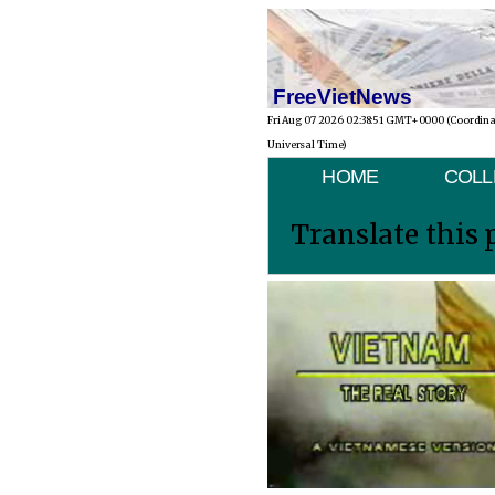
FreeVietNews
Fri Aug 07 2026 02:38:51 GMT+0000 (Coordin
Universal Time)
HOME
COLL
Translate this 