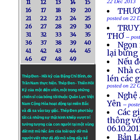
22 Dec 2013
11
12
13
14
15
THƯƠN
16
17
18
19
20
21
22
23
24
25
posted on 22 
26
27
28
29
30
TRUYỀ
31
32
33
34
35
THƠ
-- po
36
37
38
39
40
Ngọn 
41
42
43
44
45
lại bừng
46
47
48
49
Nếu đ
Nhà c
lén các 
Thép Đen - Hồi ký của Đặng Chí Bình
, do
Trần Nam thực hiện.
Thép Đen
- Thiên Hồi
posted on 22 
Ký của một điện viên, một trong những
Nghệ 
chiến sĩ của bóng tối thuộc Quân Lực Việt
Yên
-- post
Nam Cộng Hòa hoạt động tại miền Bắc
Các g
và đã sa vào tay giặc. Thép Đen phơi bày
tất cả những sự thật kinh khiếp vượt trí
thông vớ
tưởng tượng của con người tại một vùng
06.10.201
đất mịt mù hắc ám của loài quỷ dữ mà
Bản L
người viết như đã đội mồ sống dậy kể