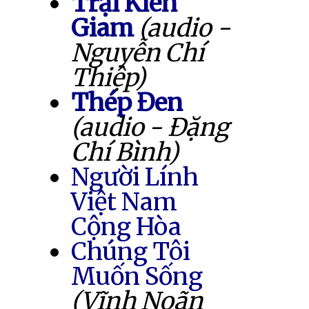
Trại Kiên
Giam
(audio -
Nguyễn Chí
Thiệp)
Thép Đen
(audio - Đặng
Chí Bình)
Người Lính
Việt Nam
Cộng Hòa
Chúng Tôi
Muốn Sống
(Vĩnh Noãn