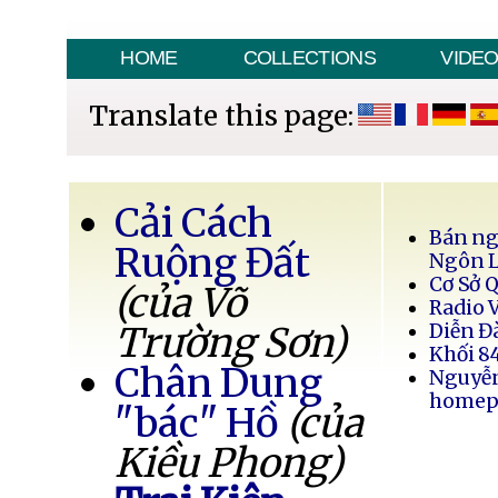
HOME
COLLECTIONS
VIDE
Translate this page:
Cải Cách
Bán ng
Ruộng Đất
Ngôn 
Cơ Sở 
(của Võ
Radio 
Trường Sơn)
Diễn Đ
Khối 8
Chân Dung
Nguyễ
homep
"bác" Hồ
(của
Kiều Phong)