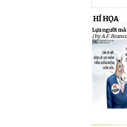
HÍ HỌA
Lựa người mà 
(by A.F. Branco