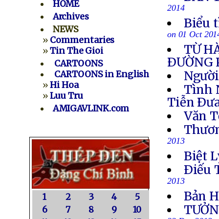
HOME
2014
Archives
Biểu 
NEWS
on 01 Oct 201
»
Commentaries
TỪ H
»
Tin The Gioi
ÐƯỜNG 
CARTOONS
Người
CARTOONS in English
»
Hi Hoa
Tình 
»
Luu Tru
Tiễn Ðưa
AMIGAVLINK.com
Văn T
Thươn
2013
Biệt L
Ðiếu 
2013
Bản H
1
2
3
4
5
TƯỞN
6
7
8
9
10