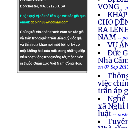
PO Box 255-571
VONG
Dorchester, MA. 02125, USA
-- 
KHẮP 
Hoặc quý vị có thể liên lạc với tác giả qua
CHO ÐẾN
email:
dcbinh38@hotmail.com
RA LỆNH
Chúng tôi xin chân thành cám ơn tác giả
NAM
-- p
và trân trọng giới thiệu đến quý độc giả
VỤ Á
và thính giả khắp nơi một bộ hồi ký có
Ðức G
một không hai, của một trong những điệp
viên hoạt động trong bóng tối, một chiến
Nhà Cầm
sĩ thuộc Quân Lực Việt Nam Cộng Hòa.
on 07 Sep 201
Thông
việc chí
trấn áp 
Nghệ 
xã Nghi 
luật
-- post
Tuyên