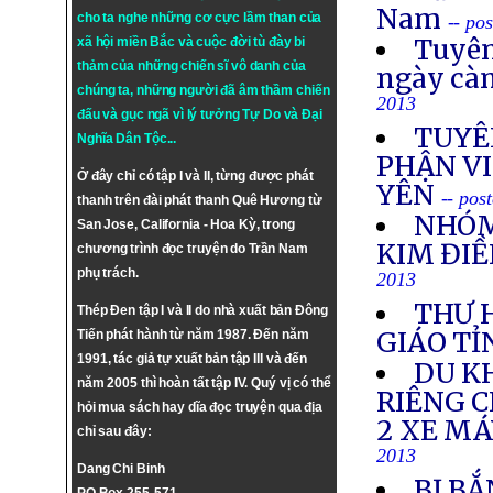
Nam
cho ta nghe những cơ cực lầm than của
-- po
Tuyên
xã hội miền Bắc và cuộc đời tù đày bi
thảm của những chiến sĩ vô danh của
ngày cà
chúng ta, những người đã âm thầm chiến
2013
đấu và gục ngã vì lý tưởng
Tự Do
và
Đại
TUYÊ
Nghĩa Dân Tộc
...
PHẬN VI
Ở đây chỉ có tập I và II, từng được phát
YÊN
-- pos
thanh trên đài phát thanh Quê Hương từ
NHÓM
San Jose, California - Hoa Kỳ, trong
KIM ĐIỀ
chương trình đọc truyện do Trần Nam
phụ trách.
2013
THƯ 
Thép Đen tập I và II do nhà xuất bản Đông
GIÁO TỈ
Tiến phát hành từ năm 1987. Đến năm
1991, tác giả tự xuất bản tập III và đến
DU K
năm 2005 thì hoàn tất tập IV. Quý vị có thể
RIÊNG 
hỏi mua sách hay dĩa đọc truyện qua địa
2 XE M
chỉ sau đây:
2013
Dang Chi Binh
BỊ BẮ