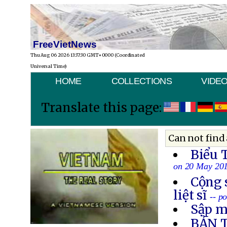
FreeVietNews
Thu Aug 06 2026 13:37:30 GMT+0000 (Coordinated
Universal Time)
HOME
COLLECTIONS
VIDE
Translate this page:
Can not find 
Biểu 
on 20 May 20
Cộng 
liệt sĩ
-- p
Sập m
BẢN 