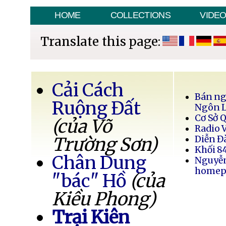
HOME
COLLECTIONS
VIDE
Translate this page:
Cải Cách
Bán ng
Ruộng Đất
Ngôn 
Cơ Sở 
(của Võ
Radio 
Trường Sơn)
Diễn Đ
Khối 8
Chân Dung
Nguyễ
homep
"bác" Hồ
(của
Kiều Phong)
Trại Kiên