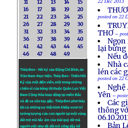
22 Dec 2013
11
12
13
14
15
THƯƠN
16
17
18
19
20
21
22
23
24
25
posted on 22 
26
27
28
29
30
TRUYỀ
31
32
33
34
35
THƠ
-- po
36
37
38
39
40
Ngọn 
41
42
43
44
45
lại bừng
46
47
48
49
Nếu đ
Nhà c
lén các 
Thép Đen - Hồi ký của Đặng Chí Bình
, do
Trần Nam thực hiện.
Thép Đen
- Thiên Hồi
posted on 22 
Ký của một điện viên, một trong những
Nghệ 
chiến sĩ của bóng tối thuộc Quân Lực Việt
Yên
-- post
Nam Cộng Hòa hoạt động tại miền Bắc
Các g
và đã sa vào tay giặc. Thép Đen phơi bày
tất cả những sự thật kinh khiếp vượt trí
thông vớ
tưởng tượng của con người tại một vùng
06.10.201
đất mịt mù hắc ám của loài quỷ dữ mà
Bản L
người viết như đã đội mồ sống dậy kể