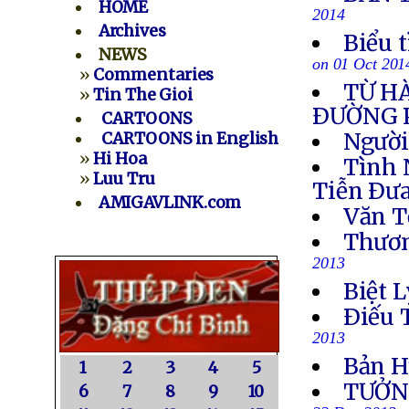
HOME
2014
Archives
Biểu 
NEWS
on 01 Oct 201
»
Commentaries
TỪ H
»
Tin The Gioi
ÐƯỜNG 
CARTOONS
Người
CARTOONS in English
»
Hi Hoa
Tình 
»
Luu Tru
Tiễn Ðưa
AMIGAVLINK.com
Văn T
Thươn
2013
Biệt L
Ðiếu 
2013
Bản H
1
2
3
4
5
TƯỞN
6
7
8
9
10