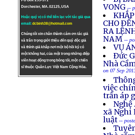
PO Box 255-571
VONG
Dorchester, MA. 02125, USA
-- 
KHẮP 
Hoặc quý vị có thể liên lạc với tác giả qua
CHO ÐẾN
email:
dcbinh38@hotmail.com
RA LỆNH
Chúng tôi xin chân thành cám ơn tác giả
NAM
-- p
và trân trọng giới thiệu đến quý độc giả
VỤ Á
và thính giả khắp nơi một bộ hồi ký có
Ðức G
một không hai, của một trong những điệp
viên hoạt động trong bóng tối, một chiến
Nhà Cầm
sĩ thuộc Quân Lực Việt Nam Cộng Hòa.
on 07 Sep 201
Thông
việc chí
trấn áp 
Nghệ 
xã Nghi 
luật
-- post
Tuyên