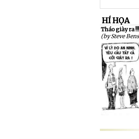
HÍ HỌA
Tháo giày ra !!
(by Steve Ben