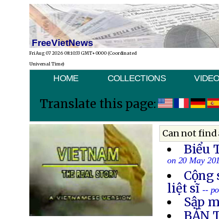
FreeVietNews
Fri Aug 07 2026 08:10:33 GMT+0000 (Coordinated
Universal Time)
HOME
COLLECTIONS
VIDE
Translate this page:
Can not find 
Biểu 
on 20 May 20
Cộng 
liệt sĩ
-- p
Sập m
BẢN 