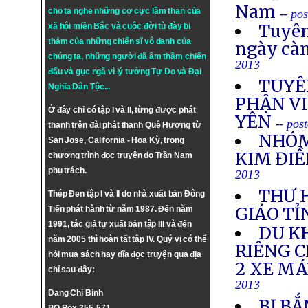
Nam
cho ta nghe những cơ cực lầm than của
-- po
Tuyên
xã hội miền Bắc và cuộc đời tù đày bi
thảm của những chiến sĩ vô danh của
ngày cà
chúng ta, những người đã âm thầm chiến
2013
đấu và gục ngã vì lý tưởng
Tự Do
và
Đại
TUYÊ
Nghĩa Dân Tộc
...
PHẬN VI
Ở đây chỉ có tập I và II, từng được phát
YÊN
-- pos
thanh trên đài phát thanh Quê Hương từ
NHÓM
San Jose, California - Hoa Kỳ, trong
KIM ĐIỀ
chương trình đọc truyện do Trần Nam
phụ trách.
2013
THƯ 
Thép Đen tập I và II do nhà xuất bản Đông
GIÁO TỈ
Tiến phát hành từ năm 1987. Đến năm
1991, tác giả tự xuất bản tập III và đến
DU K
năm 2005 thì hoàn tất tập IV. Quý vị có thể
RIÊNG 
hỏi mua sách hay dĩa đọc truyện qua địa
2 XE M
chỉ sau đây:
2013
Dang Chi Binh
BỊ BẮ