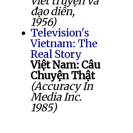
viết truyện và
đạo diễn,
1956)
Television's
Vietnam: The
Real Story
Việt Nam: Câu
Chuyện Thật
(Accuracy In
Media Inc.
1985)