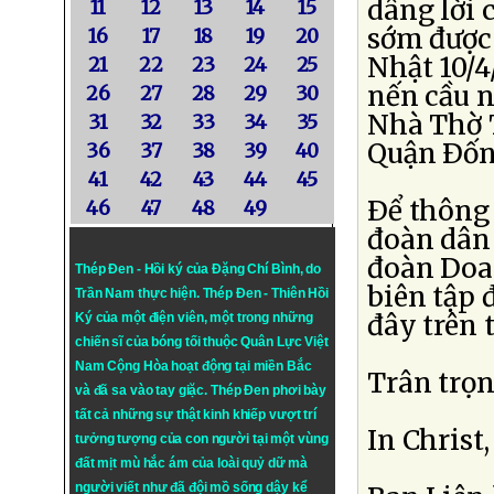
dâng lời 
11
12
13
14
15
sớm được 
16
17
18
19
20
Nhật 10/4
21
22
23
24
25
nến cầu n
26
27
28
29
30
Nhà Thờ 
31
32
33
34
35
Quận Ðống
36
37
38
39
40
41
42
43
44
45
Ðể thông 
46
47
48
49
đoàn dân 
đoàn Doa
Thép Đen - Hồi ký của Đặng Chí Bình
, do
biên tập
Trần Nam thực hiện.
Thép Đen
- Thiên Hồi
đây trên 
Ký của một điện viên, một trong những
chiến sĩ của bóng tối thuộc Quân Lực Việt
Nam Cộng Hòa hoạt động tại miền Bắc
Trân trọn
và đã sa vào tay giặc. Thép Đen phơi bày
tất cả những sự thật kinh khiếp vượt trí
In Christ,
tưởng tượng của con người tại một vùng
đất mịt mù hắc ám của loài quỷ dữ mà
người viết như đã đội mồ sống dậy kể