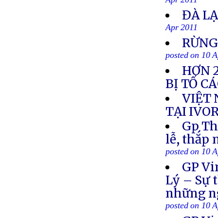
Apr 2011
ĐÀ L
Apr 2011
RỪNG
posted on 10 
HƠN 2
BỊ TỐ C
VIỆT
TẠI IVO
Gp Th
lễ, thắp
posted on 10 
GP Vi
Lý – Sự 
những ng
posted on 10 