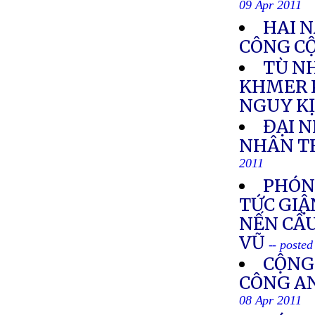
09 Apr 2011
HAI N
CÔNG C
TÙ NH
KHMER 
NGUY K
ĐẠI N
NHÂN TH
2011
PHÓNG
TỨC GIẬ
NẾN CẦU
VŨ
-- poste
CỘNG
CÔNG AN
08 Apr 2011