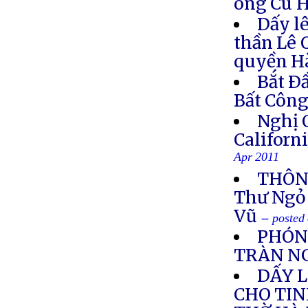
ông Cù 
Dấy l
thần Lê 
quyền H
Bắt Ð
Bất Côn
Nghị 
Califor
Apr 2011
THÔNG
Thư Ngỏ 
Vũ
-- posted
PHÓNG
TRÀN NG
DẤY 
CHO TIN