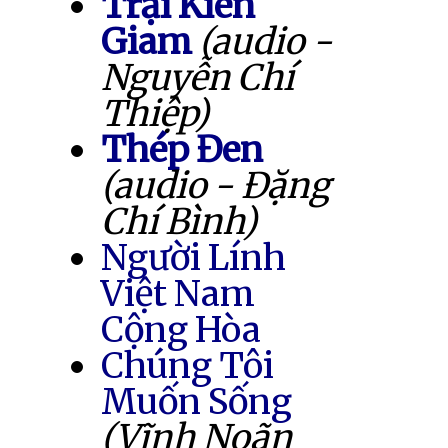
Trại Kiên
Giam
(audio -
Nguyễn Chí
Thiệp)
Thép Đen
(audio - Đặng
Chí Bình)
Người Lính
Việt Nam
Cộng Hòa
Chúng Tôi
Muốn Sống
(Vĩnh Noãn