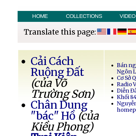
HOME
COLLECTIONS
VIDEO
Translate this page:
Cải Cách
Bán ng
Ruộng Đất
Ngôn 
Cơ Sở 
(của Võ
Radio 
Trường Sơn)
Diễn Đ
Khối 8
Chân Dung
Nguyễ
homep
"bác" Hồ
(của
Kiều Phong)