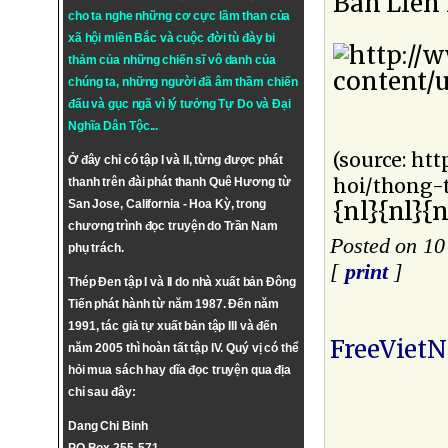
Ban Liên 
cho ta nghe những cơ cực lầm than của
xã hội miền Bắc và cuộc đời tù đày bi
thảm của những chiến sĩ vô danh của
chúng ta, những người đã âm thầm chiến
đấu và gục ngã vì lý tưởng
Tự Do
và
Đại
Nghĩa Dân Tộc
...
(source: ht
Ở đây chỉ có tập I và II, từng được phát
hoi/thong-
thanh trên đài phát thanh Quê Hương từ
{nl}{nl}{n
San Jose, California - Hoa Kỳ, trong
chương trình đọc truyện do Trần Nam
Posted on 10
phụ trách.
[
print
]
Thép Đen tập I và II do nhà xuất bản Đông
Tiến phát hành từ năm 1987. Đến năm
1991, tác giả tự xuất bản tập III và đến
FreeViet
năm 2005 thì hoàn tất tập IV. Quý vị có thể
hỏi mua sách hay dĩa đọc truyện qua địa
chỉ sau đây:
Dang Chi Binh