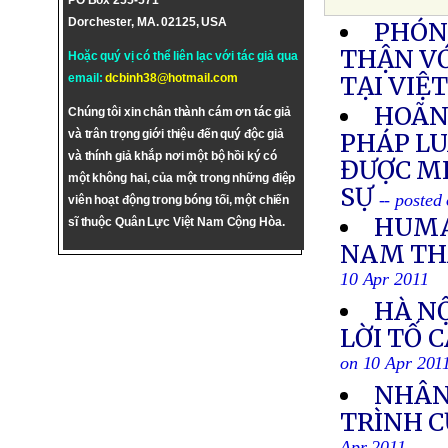
PO Box 255-571
Dorchester, MA. 02125, USA
PHÓNG
THẬN V
Hoặc quý vị có thể liên lạc với tác giả qua
email:
dcbinh38@hotmail.com
TẠI VIỆ
HOÃN 
Chúng tôi xin chân thành cám ơn tác giả
và trân trọng giới thiệu đến quý độc giả
PHÁP LU
và thính giả khắp nơi một bộ hồi ký có
ĐƯỢC M
một không hai, của một trong những điệp
SỰ
-- posted
viên hoạt động trong bóng tối, một chiến
HUMA
sĩ thuộc Quân Lực Việt Nam Cộng Hòa.
NAM THẢ
10 Apr 2011
HÀ NỘ
LỜI TỐ 
on 10 Apr 201
NHÂN
TRÌNH C