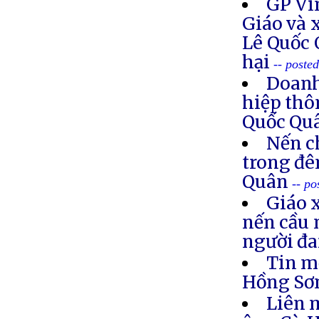
GP Vi
Giáo và 
Lê Quốc 
hại
-- poste
Doanh
hiệp thô
Quốc Qu
Nến c
trong đê
Quân
-- po
Giáo 
nến cầu 
người đa
Tin m
Hồng S
Liên 