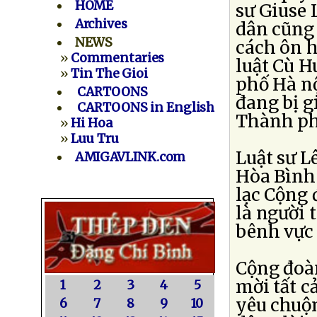
HOME
sư Giuse 
Archives
dân cũng 
NEWS
cách ôn h
»
Commentaries
luật Cù 
»
Tin The Gioi
phố Hà nộ
CARTOONS
đang bị g
CARTOONS in English
Thành ph
»
Hi Hoa
»
Luu Tru
Luật sư L
AMIGAVLINK.com
Hòa Bình 
lạc Cộng 
là người 
bênh vực 
Cộng đoà
mời tất c
1
2
3
4
5
yêu chuộ
6
7
8
9
10