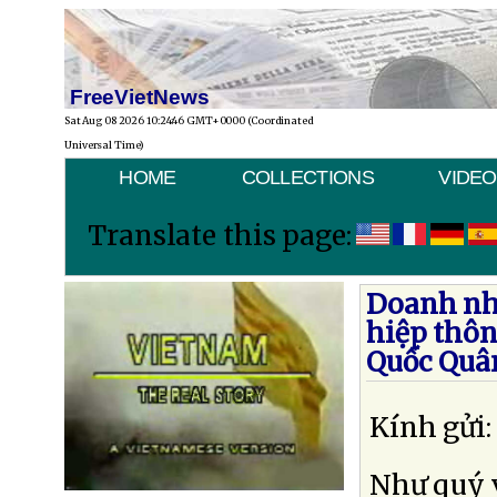
FreeVietNews
Sat Aug 08 2026 10:24:46 GMT+0000 (Coordinated
Universal Time)
HOME
COLLECTIONS
VIDEO
Translate this page:
Doanh nhâ
hiệp thôn
Quốc Quâ
Kính gửi:
Như quý v