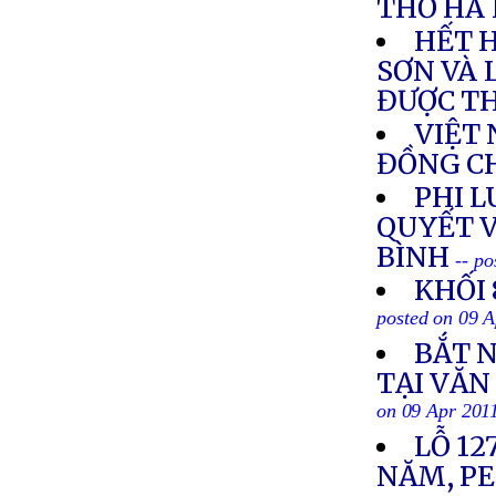
THỜ HÀ 
HẾT 
SƠN VÀ 
ĐƯỢC T
VIỆT
ĐỒNG C
PHI L
QUYẾT V
BÌNH
-- p
KHỐI 
posted on 09 
BẮT 
TẠI VĂN
on 09 Apr 201
LỖ 12
NĂM, PE