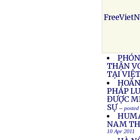
FreeViet
PHÓN
THẬN V
TẠI VIỆ
HOÃN
PHÁP LU
ĐƯỢC M
SỰ
-- posted
HUMA
NAM THẢ
10 Apr 2011