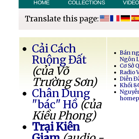
HOME
COLLECTIONS
VIDE
Translate this page:
Cải Cách
Bán ng
Ruộng Đất
Ngôn 
Cơ Sở 
(của Võ
Radio 
Trường Sơn)
Diễn Đ
Khối 8
Chân Dung
Nguyễ
homep
"bác" Hồ
(của
Kiều Phong)
Trại Kiên
Giam
(audio -