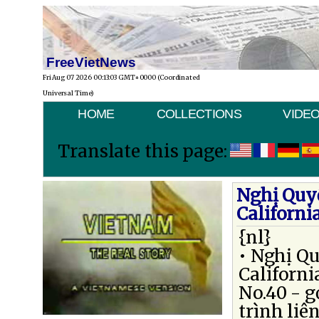
FreeVietNews
Fri Aug 07 2026 00:13:03 GMT+0000 (Coordinated
Universal Time)
HOME
COLLECTIONS
VIDE
Translate this page:
Nghị Quyế
Californ
{nl}
• Nghị Qu
Californ
No.40 - g
trình liê