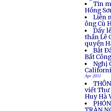
Tin m
Hồng S
Liên 
ông Cù 
Dấy l
thần Lê 
quyền H
Bắt Ð
Bất Côn
Nghị 
Califor
Apr 2011
THÔNG
viết Thư
Huy Hà 
PHÓNG
TRÀN NG