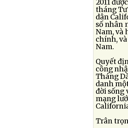
2011 được
tháng Tư 
dân Calif
số nhân m
Nam, và 
chính, và
Nam.
Quyết đị
công nhậ
Tháng Dà
danh một
đời sống 
mạng lưới
Californi
Trân trọn