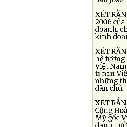
XÉT RẰNG
2006 của 
doanh, cho
kinh doan
XÉT RẰNG
hệ tương 
Việt Nam
tị nạn Vi
những thí
dân chủ.
XÉT RẲNG
Cộng Hoà 
Mỹ gốc Vi
danh, tưở