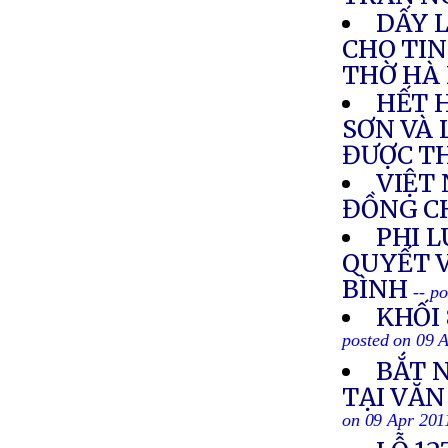
DẤY 
CHO TIN
THỜ HÀ 
HẾT 
SƠN VÀ 
ĐƯỢC T
VIỆT
ĐỒNG C
PHI L
QUYẾT 
BÌNH
-- p
KHỐI
posted on 09 
BẮT 
TẠI VĂ
on 09 Apr 201