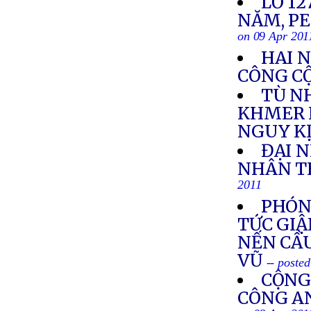
LỖ 1
NĂM, P
on 09 Apr 201
HAI N
CÔNG C
TÙ N
KHMER 
NGUY K
ĐẠI 
NHÂN TH
2011
PHÓNG
TỨC GIẬ
NẾN CẦ
VŨ
-- poste
CỘNG
CÔNG AN