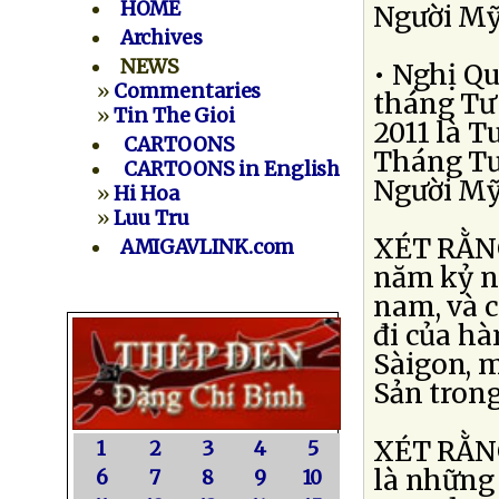
HOME
Người Mỹ 
Archives
NEWS
• Nghị Qu
»
Commentaries
tháng Tư
»
Tin The Gioi
2011 là 
CARTOONS
Tháng Tư
CARTOONS in English
Người Mỹ 
»
Hi Hoa
»
Luu Tru
XÉT RẰNG
AMIGAVLINK.com
năm kỷ n
nam, và c
đi của hà
Sàigon, 
Sản tron
XÉT RẰNG
1
2
3
4
5
là những 
6
7
8
9
10