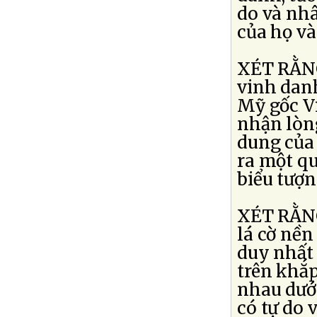
do và nh
của họ và
XÉT RẰNG
vinh dan
Mỹ gốc Vi
nhận lòng
dung của 
ra một q
biểu tượn
XÉT RẰNG:
lá cờ nền
duy nhất 
trên khắp
nhau dướ
có tự do 