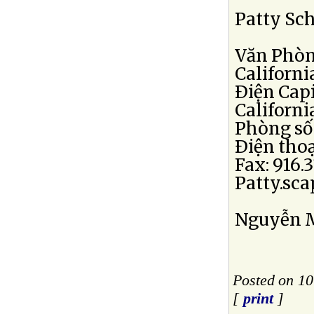
Patty Sc
Văn Phòn
Californ
Ðiện Capi
Californi
Phòng số 
Ðiện thoại
Fax: 916.3
Patty.sc
Nguyễn M
Posted on 10
[
print
]