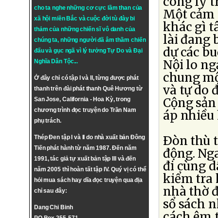
công lý t
cho ta nghe những cơ cực lầm than của
Một cảm 
xã hội miền Bắc và cuộc đời tù đày bi
khác gì 
thảm của những chiến sĩ vô danh của
lài đang
chúng ta, những người đã âm thầm chiến
dự các bu
đấu và gục ngã vì lý tưởng
Tự Do
và
Đại
Nội lo ng
Nghĩa Dân Tộc
...
chung một
Ở đây chỉ có tập I và II, từng được phát
và tự do
thanh trên đài phát thanh Quê Hương từ
Cộng sản
San Jose, California - Hoa Kỳ, trong
chương trình đọc truyện do Trần Nam
áp nhiều
phụ trách.
Ðòn thù t
Thép Đen tập I và II do nhà xuất bản Đông
Tiến phát hành từ năm 1987. Đến năm
động. Nga
1991, tác giả tự xuất bản tập III và đến
đi cùng 
năm 2005 thì hoàn tất tập IV. Quý vị có thể
kiểm tra 
hỏi mua sách hay dĩa đọc truyện qua địa
nhà thờ đ
chỉ sau đây:
sổ sách 
Dang Chi Binh
cách êm t