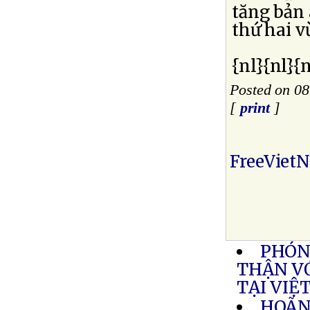
tăng bản 
thứ hai v
{nl}{nl}{n
Posted on 08
[
print
]
FreeViet
PHÓN
THẬN V
TẠI VIỆ
HOÃN