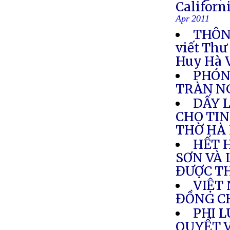
Califor
Apr 2011
THÔNG
viết Thư
Huy Hà 
PHÓNG
TRÀN NG
DẤY 
CHO TIN
THỜ HÀ 
HẾT 
SƠN VÀ 
ĐƯỢC T
VIỆT
ĐỒNG C
PHI L
QUYẾT 