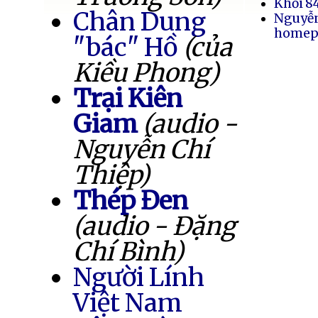
Khối 8
Chân Dung
Nguyễ
homep
"bác" Hồ
(của
Kiều Phong)
Trại Kiên
Giam
(audio -
Nguyễn Chí
Thiệp)
Thép Đen
(audio - Đặng
Chí Bình)
Người Lính
Việt Nam