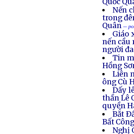
Quốc Q
Nến c
trong đê
Quân
-- p
Giáo 
nến cầu 
người đa
Tin m
Hồng S
Liên 
ông Cù 
Dấy l
thần Lê 
quyền H
Bắt Ð
Bất Côn
Nghị 