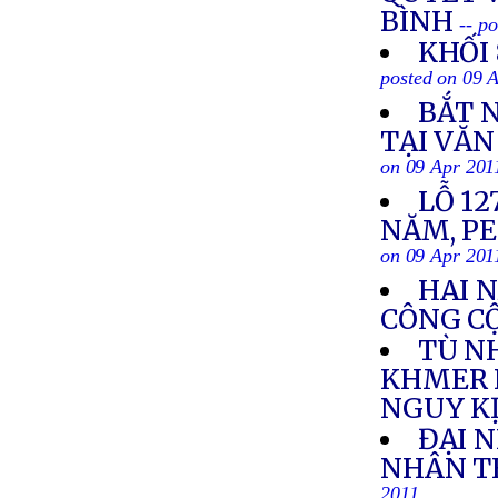
BÌNH
-- p
KHỐI
posted on 09 
BẮT 
TẠI VĂ
on 09 Apr 201
LỖ 1
NĂM, P
on 09 Apr 201
HAI N
CÔNG C
TÙ N
KHMER 
NGUY K
ĐẠI 
NHÂN TH