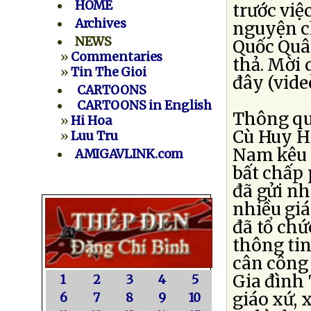
HOME
trước việ
Archives
nguyện ch
NEWS
Quốc Quâ
»
Commentaries
thả. Mời 
»
Tin The Gioi
đây (video
CARTOONS
CARTOONS in English
Thông qua
»
Hi Hoa
Cù Huy Hà
»
Luu Tru
Nam kêu g
AMIGAVLINK.com
bất chấp 
đã gửi nh
nhiều giá
đã tổ ch
thông tin
cân công 
Gia đình 
1
2
3
4
5
giáo xứ, 
6
7
8
9
10