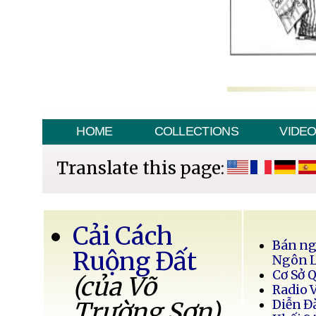
HOME
COLLECTIONS
VIDE
Translate this page:
Cải Cách
Bán ng
Ruộng Đất
Ngôn 
Cơ Sở 
(của Võ
Radio 
Trường Sơn)
Diễn Đ