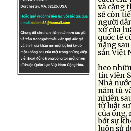
PO Box 255-571
và căng t
Dorchester, MA. 02125, USA
sẽ còn ti
Hoặc quý vị có thể liên lạc với tác giả qua
người dâ
email:
dcbinh38@hotmail.com
xử của lu
Chúng tôi xin chân thành cám ơn tác giả
quốc tế 
và trân trọng giới thiệu đến quý độc giả
nặng sau
và thính giả khắp nơi một bộ hồi ký có
sản Việt 
một không hai, của một trong những điệp
viên hoạt động trong bóng tối, một chiến
sĩ thuộc Quân Lực Việt Nam Cộng Hòa.
heo những
tín viên 
Nhà nước
năm tù v
nhiên sau
từ luật s
của ông,
bớt sự kh
luôn sử d