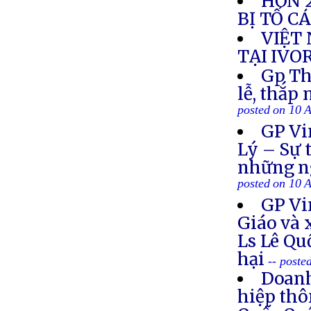
HƠN 2
BỊ TỐ C
VIỆT
TẠI IVO
Gp Th
lễ, thắp
posted on 10 
GP Vi
Lý – Sự 
những ng
posted on 10 
GP Vi
Giáo và 
Ls Lê Qu
hại
-- poste
Doanh
hiệp thô