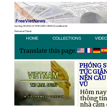
FreeVietNews
Sat Aug 08 2026 15:37:38 GMT+0000 (Coordinated
Universal Time)
HOME
COLLECTIONS
VIDE
Translate this page:
PHÓNG SỰ
TỨC GIẬN
NẾN CẦU
VŨ
Hôm nay t
thông tín
nhà cầm 