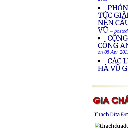
2011
PHÓNG
TỨC GIẬ
NẾN CẦ
VŨ
-- poste
CỘNG
CÔNG AN
on 08 Apr 201
CÁC 
HÀ VŨ G
Thạch Dừa Đư