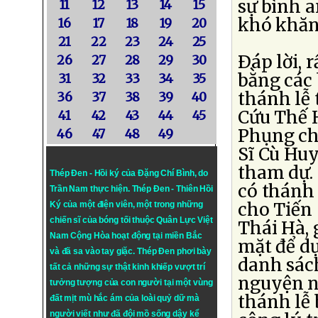
sự bình a
11
12
13
14
15
khó khăn
16
17
18
19
20
21
22
23
24
25
Ðáp lời, 
26
27
28
29
30
bằng các 
31
32
33
34
35
thánh lễ 
36
37
38
39
40
Cứu Thế 
41
42
43
44
45
Phụng ch
46
47
48
49
Sĩ Cù Huy
tham dự.
Thép Đen - Hồi ký của Đặng Chí Bình
, do
có thánh
Trần Nam thực hiện.
Thép Đen
- Thiên Hồi
cho Tiến 
Ký của một điện viên, một trong những
chiến sĩ của bóng tối thuộc Quân Lực Việt
Thái Hà, 
Nam Cộng Hòa hoạt động tại miền Bắc
mặt để d
và đã sa vào tay giặc. Thép Đen phơi bày
danh sách
tất cả những sự thật kinh khiếp vượt trí
nguyện n
tưởng tượng của con người tại một vùng
thánh lễ 
đất mịt mù hắc ám của loài quỷ dữ mà
người viết như đã đội mồ sống dậy kể