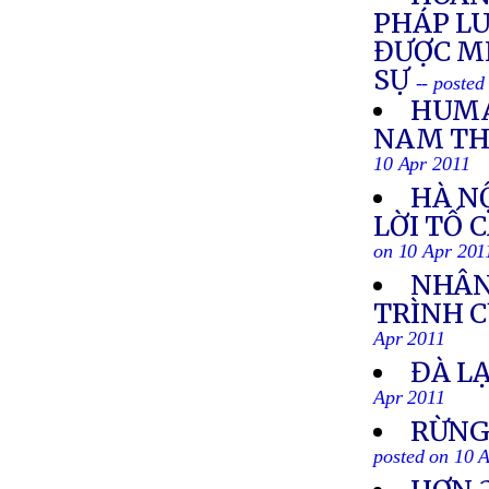
PHÁP LU
ĐƯỢC M
SỰ
-- posted
HUMA
NAM THẢ
10 Apr 2011
HÀ N
LỜI TỐ 
on 10 Apr 201
NHÂN
TRÌNH C
Apr 2011
ĐÀ L
Apr 2011
RỪNG
posted on 10 