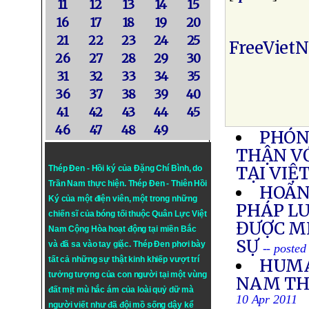
11
12
13
14
15
16
17
18
19
20
21
22
23
24
25
FreeViet
26
27
28
29
30
31
32
33
34
35
36
37
38
39
40
41
42
43
44
45
46
47
48
49
PHÓN
THẬN V
TẠI VIỆ
Thép Đen - Hồi ký của Đặng Chí Bình
, do
Trần Nam thực hiện.
Thép Đen
- Thiên Hồi
HOÃN
Ký của một điện viên, một trong những
PHÁP LU
chiến sĩ của bóng tối thuộc Quân Lực Việt
ĐƯỢC M
Nam Cộng Hòa hoạt động tại miền Bắc
SỰ
và đã sa vào tay giặc. Thép Đen phơi bày
-- posted
tất cả những sự thật kinh khiếp vượt trí
HUMA
tưởng tượng của con người tại một vùng
NAM THẢ
đất mịt mù hắc ám của loài quỷ dữ mà
10 Apr 2011
người viết như đã đội mồ sống dậy kể