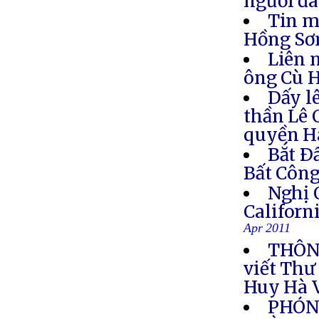
người đa
Tin m
Hồng S
Liên 
ông Cù 
Dấy l
thần Lê 
quyền H
Bắt Ð
Bất Côn
Nghị 
Califor
Apr 2011
THÔNG
viết Thư
Huy Hà 
PHÓNG