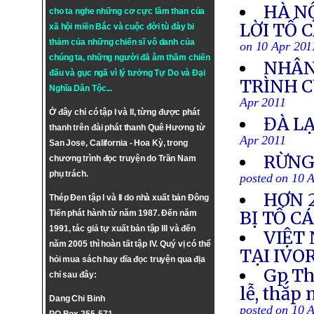
HÀ N
cho ta nghe những cơ cực lầm than của
LỜI TỐ 
xã hội miền Bắc và cuộc đời tù đày bi
thảm của những chiến sĩ vô danh của
on 10 Apr 201
chúng ta, những người đã âm thầm chiến
NHÂN
đấu và gục ngã vì lý tưởng
Tự Do
và
Đại
TRÌNH C
Nghĩa Dân Tộc
...
Apr 2011
Ở đây chỉ có tập I và II, từng được phát
ĐÀ L
thanh trên đài phát thanh Quê Hương từ
Apr 2011
San Jose, California - Hoa Kỳ, trong
RỪNG
chương trình đọc truyện do Trần Nam
phụ trách.
posted on 10 
HƠN 2
Thép Đen tập I và II do nhà xuất bản Đông
BỊ TỐ C
Tiến phát hành từ năm 1987. Đến năm
1991, tác giả tự xuất bản tập III và đến
VIỆT
năm 2005 thì hoàn tất tập IV. Quý vị có thể
TẠI IVO
hỏi mua sách hay dĩa đọc truyện qua địa
Gp Th
chỉ sau đây:
lễ, thắp
Dang Chi Binh
posted on 10 