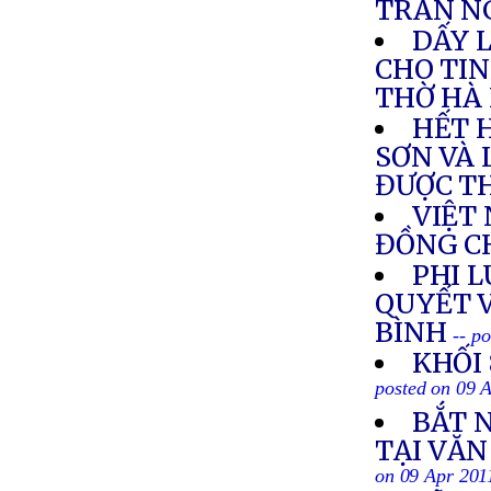
TRÀN NG
DẤY 
CHO TIN
THỜ HÀ 
HẾT 
SƠN VÀ 
ĐƯỢC T
VIỆT
ĐỒNG C
PHI L
QUYẾT 
BÌNH
-- p
KHỐI
posted on 09 
BẮT 
TẠI VĂ
on 09 Apr 201