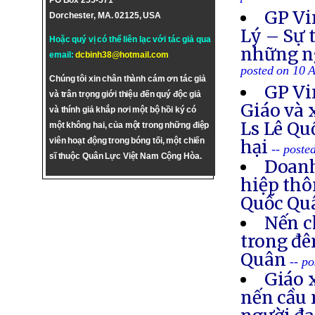
PO Box 255-571
GP Vi
Dorchester, MA. 02125, USA
Lý – Sự 
Hoặc quý vị có thể liên lạc với tác giả qua
những ng
email:
dcbinh38@hotmail.com
posted on 10 
Chúng tôi xin chân thành cám ơn tác giả
GP Vi
và trân trọng giới thiệu đến quý độc giả
Giáo và 
và thính giả khắp nơi một bộ hồi ký có
Ls Lê Qu
một không hai, của một trong những điệp
viên hoạt động trong bóng tối, một chiến
hại
-- poste
sĩ thuộc Quân Lực Việt Nam Cộng Hòa.
Doanh
hiệp thô
Quốc Q
Nến c
trong đê
Quân
-- p
Giáo 
nến cầu 