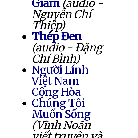
Giam
(audio -
Nguyễn Chí
Thiệp)
Thép Đen
(audio - Đặng
Chí Bình)
Người Lính
Việt Nam
Cộng Hòa
Chúng Tôi
Muốn Sống
(Vĩnh Noãn
viết truyện và