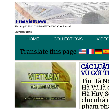
FreeVietNews
Thu Aug 06 2026 02:55:49 GMT+0000 (Coordinated
Universal Time)
HOME
COLLECTIONS
VIDE
Translate this page:
CÁC LUẬ
VŨ GỞI T
Tin Hà Nộ
Hà Vũ là 
Hà Huy S
cho nhà c
phạm pháp