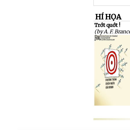
HÍ HỌA
Trớt quớt !
(by A. F. Branc