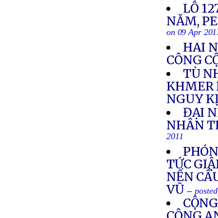
LỖ 1
NĂM, P
on 09 Apr 201
HAI N
CÔNG C
TÙ N
KHMER 
NGUY K
ĐẠI 
NHÂN TH
2011
PHÓNG
TỨC GIẬ
NẾN CẦ
VŨ
-- poste
CỘNG
CÔNG AN