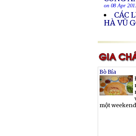
on 08 Apr 201
CÁC 
HÀ VŨ G
Bò Bía
một weekend, 