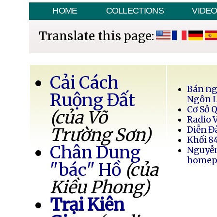
HOME
COLLECTIONS
VIDE
Translate this page:
Cải Cách
Bán ng
Ruộng Đất
Ngôn 
Cơ Sở 
(của Võ
Radio 
Trường Sơn)
Diễn Đ
Khối 8
Chân Dung
Nguyễ
homep
"bác" Hồ
(của
Kiều Phong)
Trại Kiên