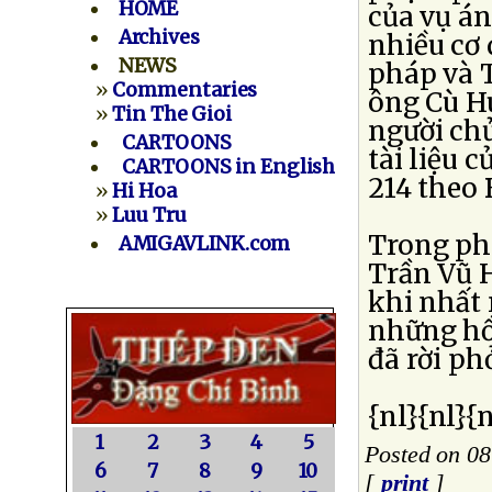
HOME
của vụ án
Archives
nhiều cơ 
NEWS
pháp và T
»
Commentaries
ông Cù H
»
Tin The Gioi
người chủ
CARTOONS
tài liệu 
CARTOONS in English
214 theo 
»
Hi Hoa
»
Luu Tru
Trong phi
AMIGAVLINK.com
Trần Vũ H
khi nhất 
những hồ 
đã rời ph
{nl}{nl}{n
1
2
3
4
5
Posted on 08
6
7
8
9
10
[
print
]