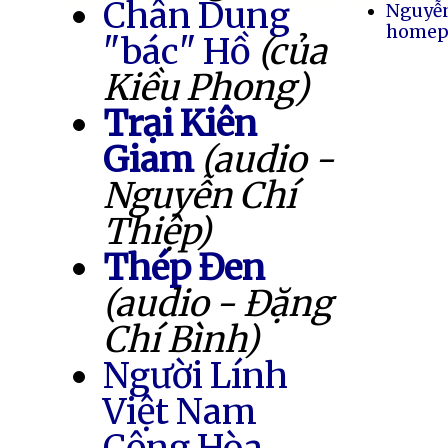
Chân Dung
Nguyễ
homep
"bác" Hồ
(của
Kiều Phong)
Trại Kiên
Giam
(audio -
Nguyễn Chí
Thiệp)
Thép Đen
(audio - Đặng
Chí Bình)
Người Lính
Việt Nam
Cộng Hòa