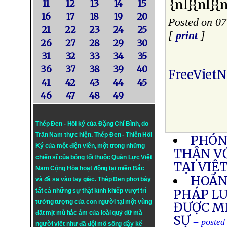
{nl}{nl}{n
11
12
13
14
15
16
17
18
19
20
Posted on 07
21
22
23
24
25
[
print
]
26
27
28
29
30
31
32
33
34
35
36
37
38
39
40
FreeViet
41
42
43
44
45
46
47
48
49
Thép Đen - Hồi ký của Đặng Chí Bình
, do
Trần Nam thực hiện.
Thép Đen
- Thiên Hồi
PHÓN
Ký của một điện viên, một trong những
THẬN V
chiến sĩ của bóng tối thuộc Quân Lực Việt
TẠI VIỆ
Nam Cộng Hòa hoạt động tại miền Bắc
HOÃN
và đã sa vào tay giặc. Thép Đen phơi bày
PHÁP LU
tất cả những sự thật kinh khiếp vượt trí
tưởng tượng của con người tại một vùng
ĐƯỢC M
đất mịt mù hắc ám của loài quỷ dữ mà
SỰ
-- posted
người viết như đã đội mồ sống dậy kể