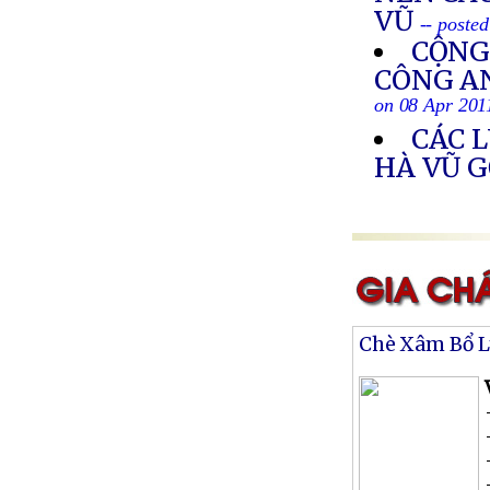
VŨ
-- poste
CỘNG
CÔNG AN
on 08 Apr 201
CÁC 
HÀ VŨ G
Chè Xâm Bổ 