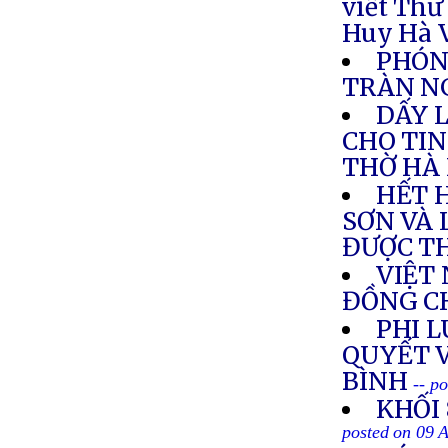
viết Thư
Huy Hà 
PHÓNG
TRÀN NG
DẤY 
CHO TIN
THỜ HÀ 
HẾT 
SƠN VÀ 
ĐƯỢC T
VIỆT
ĐỒNG C
PHI L
QUYẾT 
BÌNH
-- p
KHỐI
posted on 09 