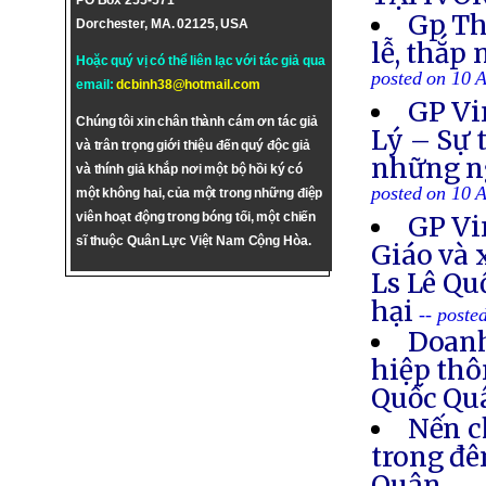
PO Box 255-571
Gp Th
Dorchester, MA. 02125, USA
lễ, thắp
Hoặc quý vị có thể liên lạc với tác giả qua
posted on 10 
email:
dcbinh38@hotmail.com
GP Vi
Chúng tôi xin chân thành cám ơn tác giả
Lý – Sự 
và trân trọng giới thiệu đến quý độc giả
những ng
và thính giả khắp nơi một bộ hồi ký có
posted on 10 
một không hai, của một trong những điệp
viên hoạt động trong bóng tối, một chiến
GP Vi
sĩ thuộc Quân Lực Việt Nam Cộng Hòa.
Giáo và 
Ls Lê Qu
hại
-- poste
Doanh
hiệp thô
Quốc Q
Nến c
trong đê
Quân