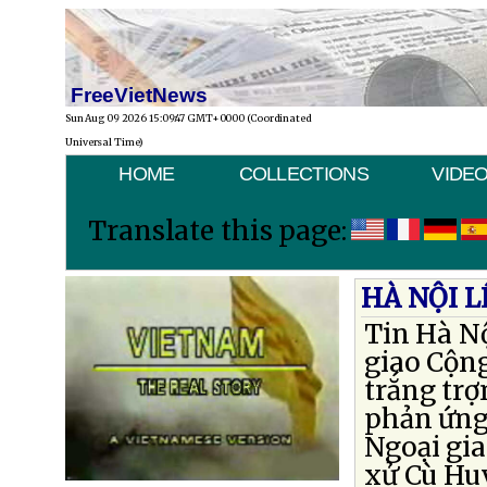
FreeVietNews
Sun Aug 09 2026 15:09:47 GMT+0000 (Coordinated
Universal Time)
HOME
COLLECTIONS
VIDE
Translate this page:
HÀ NỘI 
Tin Hà N
giao Cộn
trắng trợ
phản ứng
Ngoại gia
xử Cù Huy