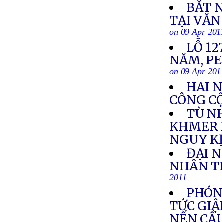
BẮT 
TẠI VĂ
on 09 Apr 201
LỖ 1
NĂM, P
on 09 Apr 201
HAI N
CÔNG C
TÙ N
KHMER 
NGUY K
ĐẠI 
NHÂN TH
2011
PHÓNG
TỨC GIẬ
NẾN CẦ