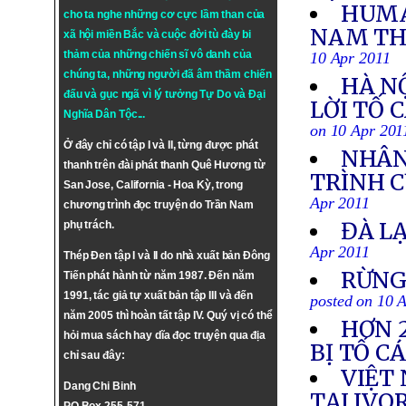
HUMA
cho ta nghe những cơ cực lầm than của
NAM THẢ
xã hội miền Bắc và cuộc đời tù đày bi
thảm của những chiến sĩ vô danh của
10 Apr 2011
chúng ta, những người đã âm thầm chiến
HÀ N
đấu và gục ngã vì lý tưởng
Tự Do
và
Đại
LỜI TỐ 
Nghĩa Dân Tộc
...
on 10 Apr 201
Ở đây chỉ có tập I và II, từng được phát
NHÂN
thanh trên đài phát thanh Quê Hương từ
TRÌNH C
San Jose, California - Hoa Kỳ, trong
Apr 2011
chương trình đọc truyện do Trần Nam
ĐÀ L
phụ trách.
Apr 2011
Thép Đen tập I và II do nhà xuất bản Đông
RỪNG
Tiến phát hành từ năm 1987. Đến năm
1991, tác giả tự xuất bản tập III và đến
posted on 10 
năm 2005 thì hoàn tất tập IV. Quý vị có thể
HƠN 2
hỏi mua sách hay dĩa đọc truyện qua địa
BỊ TỐ C
chỉ sau đây:
VIỆT
Dang Chi Binh
TẠI IVO