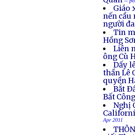
-- p
Giáo 
nến cầu 
người đa
Tin m
Hồng S
Liên 
ông Cù 
Dấy l
thần Lê 
quyền H
Bắt Ð
Bất Côn
Nghị 
Califor
Apr 2011
THÔNG