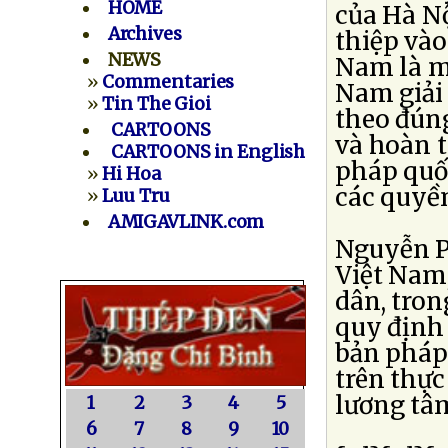
HOME
của Hà Nộ
Archives
thiệp vào
NEWS
Nam là m
»
Commentaries
Nam giải 
»
Tin The Gioi
theo đún
CARTOONS
và hoàn t
CARTOONS in English
pháp quốc
»
Hi Hoa
các quyền
»
Luu Tru
AMIGAVLINK.com
Nguyễn Ph
Việt Nam,
dân, tron
quy định 
bản pháp 
trên thực
lương tâ
1
2
3
4
5
6
7
8
9
10