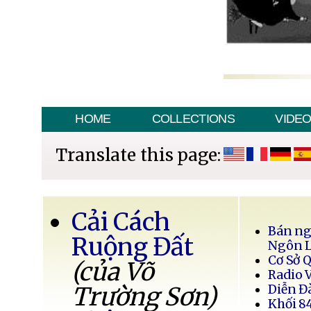
HOME
COLLECTIONS
VIDE
Translate this page:
Cải Cách
Bán ng
Ruộng Đất
Ngôn 
Cơ Sở 
(của Võ
Radio 
Trường Sơn)
Diễn Đ
Khối 8