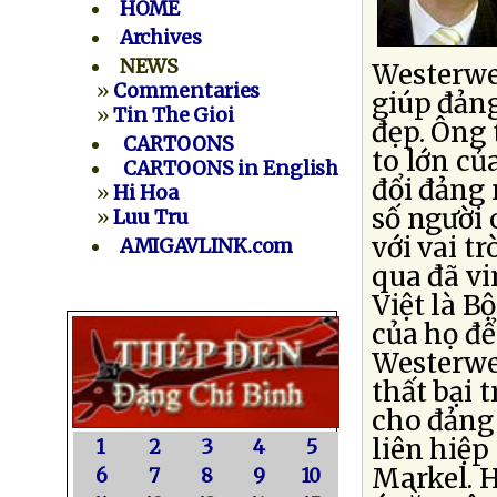
HOME
Archives
NEWS
Westerwel
»
Commentaries
giúp đảng
»
Tin The Gioi
đẹp. Ông 
CARTOONS
to lớn củ
CARTOONS in English
đổi đảng
»
Hi Hoa
số người 
»
Luu Tru
với vai 
AMIGAVLINK.com
qua đã vi
Việt là B
của họ để
Westerwe
thất bại 
cho đảng
liên hiệ
1
2
3
4
5
Markel. 
6
7
8
9
10