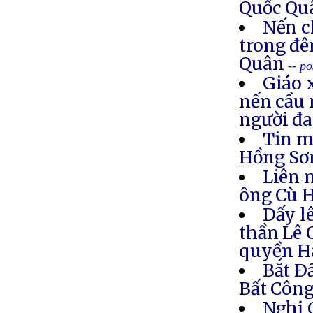
Quốc Q
Nến c
trong đê
Quân
-- p
Giáo 
nến cầu 
người đa
Tin m
Hồng S
Liên 
ông Cù 
Dấy l
thần Lê 
quyền H
Bắt Ð
Bất Côn
Nghị 