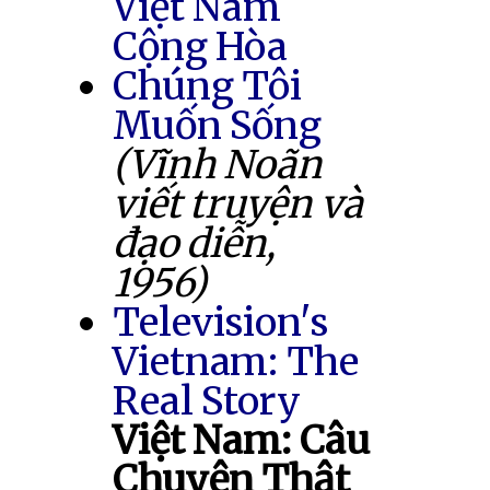
Việt Nam
Cộng Hòa
Chúng Tôi
Muốn Sống
(Vĩnh Noãn
viết truyện và
đạo diễn,
1956)
Television's
Vietnam: The
Real Story
Việt Nam: Câu
Chuyện Thật