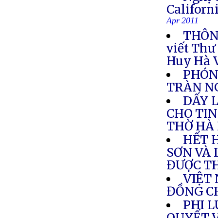
Califor
Apr 2011
THÔNG
viết Thư
Huy Hà 
PHÓNG
TRÀN NG
DẤY 
CHO TIN
THỜ HÀ 
HẾT 
SƠN VÀ 
ĐƯỢC T
VIỆT
ĐỒNG C
PHI L
QUYẾT 