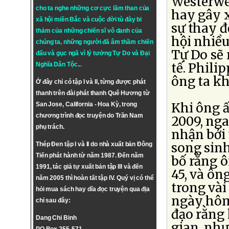
Westerwel
cho ta nghe những cơ cực lầm than của
hay gây x
xã hội miền Bắc và cuộc đời tù đày bi
sự thay đ
thảm của những chiến sĩ vô danh của
hội nhiề
chúng ta, những người đã âm thầm chiến
Tự Do sẽ
đấu và gục ngã vì lý tưởng
Tự Do
và
Đại
tế. Phili
Nghĩa Dân Tộc
...
ông ta kh
Ở đây chỉ có tập I và II, từng được phát
thanh trên đài phát thanh Quê Hương từ
Khi ông ấ
San Jose, California - Hoa Kỳ, trong
chương trình đọc truyện do Trần Nam
2009, nga
phụ trách.
nhận bởi 
song sinh
Thép Đen tập I và II do nhà xuất bản Đông
Tiến phát hành từ năm 1987. Đến năm
bố rằng ô
1991, tác giả tự xuất bản tập III và đến
45, và ôn
năm 2005 thì hoàn tất tập IV. Quý vị có thể
trong vài
hỏi mua sách hay dĩa đọc truyện qua địa
ngày hôm
chỉ sau đây:
đạo rằng 
Dang Chi Binh
gian, như