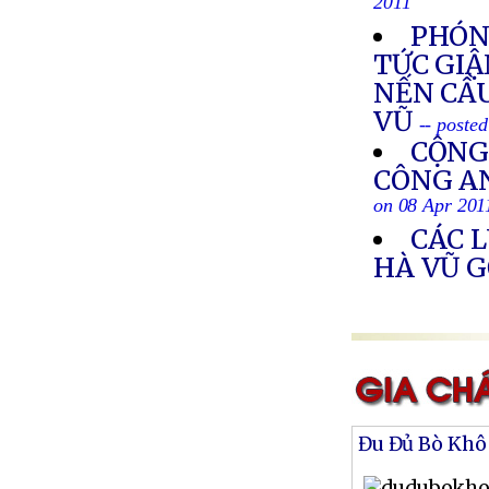
2011
PHÓNG
TỨC GIẬ
NẾN CẦ
VŨ
-- poste
CỘNG
CÔNG AN
on 08 Apr 201
CÁC 
HÀ VŨ G
Đu Đủ Bò Khô