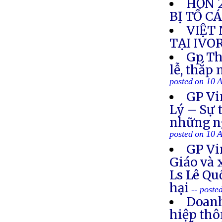
HƠN 2
BỊ TỐ C
VIỆT
TẠI IVO
Gp Th
lễ, thắp
posted on 10 
GP Vi
Lý – Sự 
những ng
posted on 10 
GP Vi
Giáo và 
Ls Lê Qu
hại
-- poste
Doanh
hiệp thô