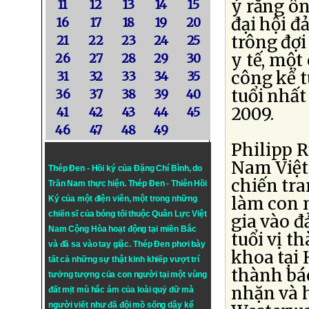
ý rằng ôn
11
12
13
14
15
đại hội đ
16
17
18
19
20
trông đợi
21
22
23
24
25
y tế, một
26
27
28
29
30
công kể t
31
32
33
34
35
tuổi nhất
36
37
38
39
40
2009.
41
42
43
44
45
46
47
48
49
Philipp R
Nam Việt
Thép Đen - Hồi ký của Đặng Chí Bình
, do
chiến tra
Trần Nam thực hiện.
Thép Đen
- Thiên Hồi
làm con n
Ký của một điện viên, một trong những
chiến sĩ của bóng tối thuộc Quân Lực Việt
gia vào đ
Nam Cộng Hòa hoạt động tại miền Bắc
tuổi vị t
và đã sa vào tay giặc. Thép Đen phơi bày
khoa tại
tất cả những sự thật kinh khiếp vượt trí
thành bác
tưởng tượng của con người tại một vùng
nhặn và h
đất mịt mù hắc ám của loài quỷ dữ mà
người viết như đã đội mồ sống dậy kể