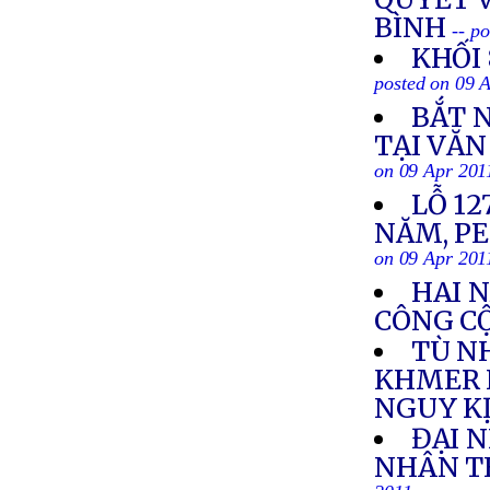
BÌNH
-- p
KHỐI
posted on 09 
BẮT 
TẠI VĂ
on 09 Apr 201
LỖ 1
NĂM, P
on 09 Apr 201
HAI N
CÔNG C
TÙ N
KHMER 
NGUY K
ĐẠI 
NHÂN TH