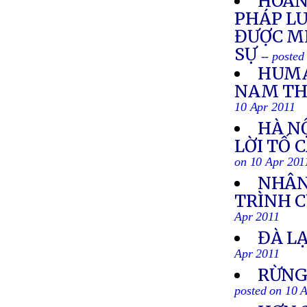
HOÃN
PHÁP LU
ĐƯỢC M
SỰ
-- posted
HUMA
NAM THẢ
10 Apr 2011
HÀ N
LỜI TỐ 
on 10 Apr 201
NHÂN
TRÌNH C
Apr 2011
ĐÀ L
Apr 2011
RỪNG
posted on 10 