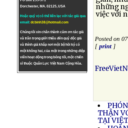
PO Box 255-571
những ng
Dorchester, MA. 02125, USA
việc với
Hoặc quý vị có thể liên lạc với tác giả qua
email:
dcbinh38@hotmail.com
Chúng tôi xin chân thành cám ơn tác giả
Posted on 07
và trân trọng giới thiệu đến quý độc giả
và thính giả khắp nơi một bộ hồi ký có
[
print
]
một không hai, của một trong những điệp
viên hoạt động trong bóng tối, một chiến
sĩ thuộc Quân Lực Việt Nam Cộng Hòa.
FreeViet
PHÓN
THẬN V
TẠI VIỆ