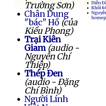
Trường Sơn)
Diễn Đ
Khối 8
Chân Dung
Nguyễ
homep
"bác" Hồ
(của
Kiều Phong)
Trại Kiên
Giam
(audio -
Nguyễn Chí
Thiệp)
Thép Đen
(audio - Đặng
Chí Bình)
Người Lính