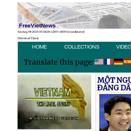
FreeVietNews
Sat Aug 08 2026 05:04:06 GMT+0000 (Coordinated
Universal Time)
HOME
COLLECTIONS
VIDE
Translate this page:
MỘT NGƯ
ÐẢNG DÂ