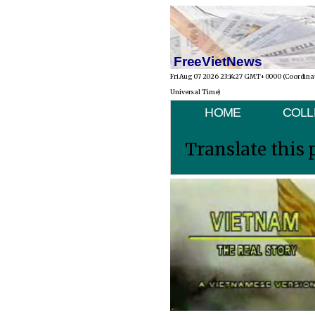
FreeVietNews
Fri Aug 07 2026 23:14:27 GMT+0000 (Coordina
Universal Time)
HOME
COLL
Translate this 