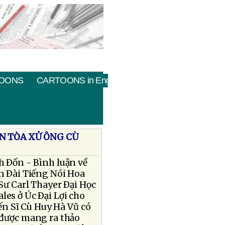
OONS
CARTOONS in English
ÊN TÒA XỬ ÔNG CÙ
h Ðốn - Bình luận về
n Ðài Tiếng Nói Hoa
Sư Carl Thayer Ðại Học
es ở Úc Ðại Lợi cho
ến Sĩ Cù Huy Hà Vũ có
 được mang ra thảo