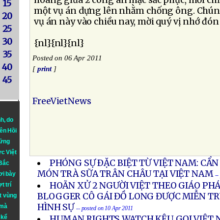
hoàng giữa 2 công an mặc sắc phục, mới chỉ 
15
một vụ án dựng lên nhằm chống ông. Chúng 
20
vụ án này vào chiều nay, mời quý vị nhớ đó
25
30
{nl}{nl}{nl}
35
Posted on 06 Apr 2011
40
[
print
]
45
FreeVietNews
nh
, do
iên Hồi
hững
ực Việt
PHÓNG SỰ ÐẶC BIỆT TỪ VIỆT NAM: CẨ
 Bắc
MÓN TRÀ SỮA TRÂN CHÂU TẠI VIỆT NAM
ơi bày
--
HOÃN XỬ 2 NGƯỜI VIỆT THEO GIÁO PH
t trí
BLOGGER CÔ GÁI ĐỒ LONG ĐƯỢC MIỄN T
t vùng
HÌNH SỰ
 mà
-- posted on 10 Apr 2011
 kể
HUMAN RIGHTS WATCH KÊU GỌI VIỆT 