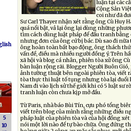
luận tại các 
Cộng Sản Việ
coi như đã đư
Sư Carl Thayer nhận xét rằng ông Cù Huy H
quá nổi bật, vả lại ông lại dùng những phươ
tìm cách dùng luật pháp để đấu tranh bằng 
nhưng đơn của ông cứ bị bác. Dù sao đi nữa 
lish
ông hoàn toàn bất bạo động, ông thách thứ
vấn đề, điều mà nhiều người đồng ý. Trên h
xã hội và blog cá nhân, phiên tòa xử ông C
bàn luận rộng rãi. Blogger Người Buôn Gió,
ảnh tường thuật bên ngoài phiên tòa, viết rằ
tòa thực thi luật tố tụng nhưng tòa lại đuổi l
Nam đi vào lịch sử thế giới khi có 5 luật sư 
tranh luận còn chưa kịp mở đầu.
Từ Paris, nhà báo Bùi Tín, cựu phó tổng biê
viết trên blog của mình rằng những điều 
5
pháp luật của phiên tòa và của hội đồng xét 
nói một lời nào để tự bào chữa. Ông đứng t
10