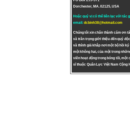
PO Box 255-571
Dorchester, MA. 02125, USA
Hoặc quý vị có thể liên lạc với tác 
email:
dcbinh38@hotmail.com
Chúng tôi xin chân thành cám ơn tá
và trân trọng giới thiệu đến quý độc
và thính giả khắp nơi một bộ hồi ký
một không hai, của một trong nhữn
viên hoạt động trong bóng tối, một 
sĩ thuộc Quân Lực Việt Nam Cộng 