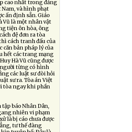
cấp cao nhất trong đảng
t Nam, và hình phạt
ợc ấn định sẵn. Giáo
à Vũ là một nhân vật
ng tiện ôn hòa, ông
cách đệ đơn ra tòa
thì cách tranh đấu của
c căn bản pháp lý của
ầu hết các trang mạng
ù Huy Hà Vũ cũng được
 người từng có hình
ng các luật sư đòi hỏi
uật sư ra. Tòa án Việt
rời tòa ngay khi phần
n tập báo Nhân Dân,
ngang nhiên vi phạm
xử là bị cáo chưa được
hẳng, tư thế đàng