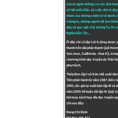
cho ta nghe những cơ cực lầm tha
xã hội miền Bắc và cuộc đời tù đày 
thảm của những chiến sĩ vô danh c
chúng ta, những người đã âm thầm
đấu và gục ngã vì lý tưởng
Tự Do
v
Nghĩa Dân Tộc
...
Ở đây chỉ có tập I và II, từng được 
thanh trên đài phát thanh Quê Hươ
San Jose, California - Hoa Kỳ, tron
chương trình đọc truyện do Trần 
phụ trách.
Thép Đen tập I và II do nhà xuất bả
Tiến phát hành từ năm 1987. Đến 
1991, tác giả tự xuất bản tập III và 
năm 2005 thì hoàn tất tập IV. Quý vị
hỏi mua sách hay dĩa đọc truyện qu
chỉ sau đây:
Dang Chi Binh