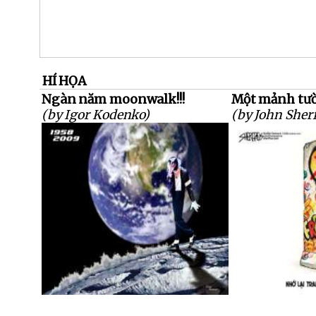
HÍ HỌA
Ngàn năm moonwalk!!!
Một mảnh tườn
(by Igor Kodenko)
(by John Sherf