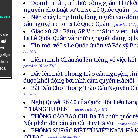
Doanh nhân, trí thức công giáo: Thư kê
nguyện cho Luật sư Giuse Lê Quốc Quân
-- po
Nến cháy lung linh, lòng người xao độ
giả qua
cầu nguyện cho Ls Lê Quốc Quân
-- posted on 10 Ap
Giáo xứ Cầu Rầm, GP Vinh: Sinh viên th
c giả
Ls Lê Quốc Quân và những người đang bị b
 giả
Tin mới về Ls Lê Quốc Quân và Bác sỹ 
 có
Apr 2011
g điệp
Liên minh Châu Âu lên tiếng về việc kế
chiến
posted on 10 Apr 2011
Hòa.
Dấy lên một phong trào cầu nguyện, ti
được khởi động bởi nhà cầm quyền Hà Nội
-
Bắt Ðầu Cho Phong Trào Cầu Nguyện C
Apr 2011
Nghị Quyết Số 40 của Quốc Hội Tiểu Ban
"THÁNG TƯ ÐEN"
-- posted on 10 Apr 2011
THÔNG CÁO BÁO CHÍ: Ba Tổ chức quốc tế
Nội phản đối bản án Cù Huy Hà Vũ
-- posted on 09
PHÓNG SỰ ÐẶC BIỆT TỪ VIỆT NAM: HÀ 
CỜ BẠC