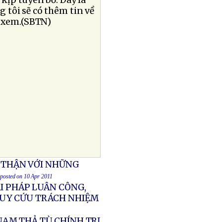
kịp tuyên bố: Ðây là
tôi sẽ có thêm tin về
n xem.(SBTN)
N THẬN VỚI NHỮNG
 posted on 10 Apr 2011
ÁI PHÁP LUÂN CÔNG,
RUY CỨU TRÁCH NHIỆM
NAM THẢ TÙ CHÍNH TRỊ