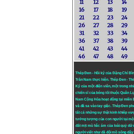
11
12
13
14
16
17
18
19
21
22
23
24
26
27
28
29
31
32
33
34
36
37
38
39
41
42
43
44
46
47
48
49
Thép Đen - Hồi ký của Đặng Chí Bì
Trần Nam thực hiện.
Thép Đen
- Th
Ký của một điện viên, một trong n
chiến sĩ của bóng tối thuộc Quân L
Nam Cộng Hòa hoạt động tại miền
và đã sa vào tay giặc. Thép Đen ph
tất cả những sự thật kinh khiếp vượ
tưởng tượng của con người tại mộ
đất mịt mù hắc ám của loài quỷ dữ
người viết như đã đội mồ sống dậy