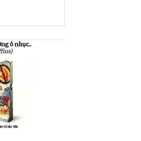
g ô nhục...
fius)