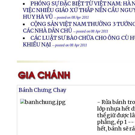
PHÓNG SỰ ĐẶC BIỆT TỪ VIỆT NAM: HÀ 
VIỆC NHIỀU GIÁO XỨ THẮP NẾN CẦU NGU
HUY HÀ VŨ
-- posted on 08 Apr 2011
CỘNG SẢN VIỆT NAM THƯỞNG 3 TƯỚNG
CÁC NHÀ DÂN CHỦ
-- posted on 08 Apr 2011
CÁC LUẬT SƯ BÀO CHỮA CHO ÔNG CÙ H
KHIẾU NẠI
-- posted on 08 Apr 2011
Bánh Chưng Chay
- Rửa bánh tro
lớp nhựa hết d
thể giữ được l
phẳng, ép 1 --
hết, bánh sẽ rá