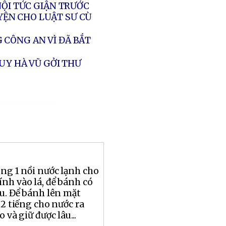
NỘI TỨC GIẬN TRƯỚC
YỆN CHO LUẬT SƯ CÙ
 CÔNG AN VÌ ĐÃ BẮT
UY HÀ VŨ GỞI THƯ
ng 1 nồi nước lạnh cho
ính vào lá, để bánh có
âu. Để bánh lên mặt
 2 tiếng cho nước ra
o và giữ được lâu...