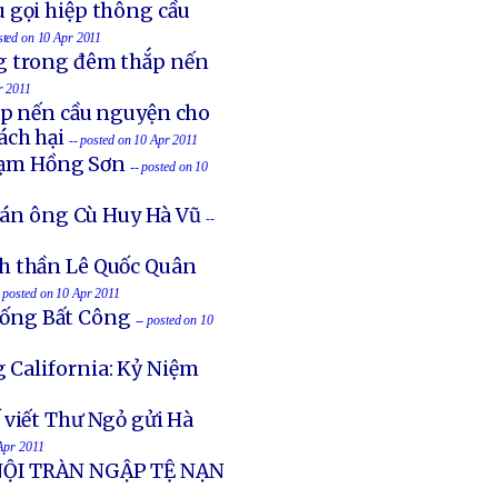
u gọi hiệp thông cầu
sted on 10 Apr 2011
ng trong đêm thắp nến
r 2011
ắp nến cầu nguyện cho
ách hại
-- posted on 10 Apr 2011
Phạm Hồng Sơn
-- posted on 10
t án ông Cù Huy Hà Vũ
--
nh thần Lê Quốc Quân
- posted on 10 Apr 2011
hống Bất Công
-- posted on 10
g California: Kỷ Niệm
 viết Thư Ngỏ gửi Hà
 Apr 2011
NỘI TRÀN NGẬP TỆ NẠN