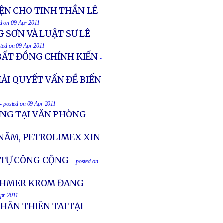
ỆN CHO TINH THẦN LÊ
ed on 09 Apr 2011
 SƠN VÀ LUẬT SƯ LÊ
sted on 09 Apr 2011
BẤT ĐỒNG CHÍNH KIẾN
-
IẢI QUYẾT VẤN ĐỀ BIỂN
-- posted on 09 Apr 2011
NG TẠI VĂN PHÒNG
 NĂM, PETROLIMEX XIN
T TỰ CÔNG CỘNG
-- posted on
 KHMER KROM ĐANG
Apr 2011
HÂN THIÊN TAI TẠI