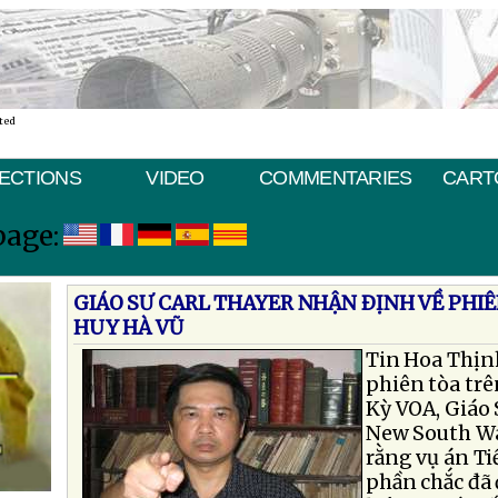
ted
ECTIONS
VIDEO
COMMENTARIES
CART
page:
GIÁO SƯ CARL THAYER NHẬN ÐỊNH VỀ PHI
HUY HÀ VŨ
Tin Hoa Thịn
phiên tòa trê
Kỳ VOA, Giáo 
New South Wal
rằng vụ án Ti
phần chắc đã