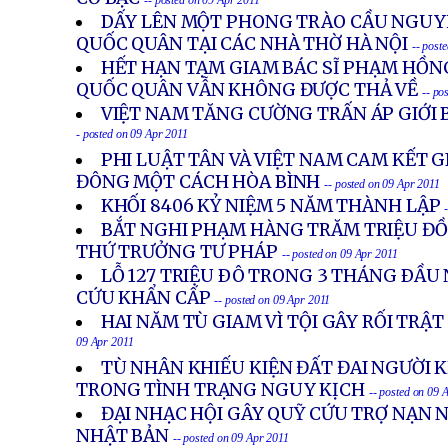
-- posted on 09 Apr 2011
DẤY LÊN MỘT PHONG TRÀO CẦU NGUY
QUỐC QUÂN TẠI CÁC NHÀ THỜ HÀ NỘI
-- post
HẾT HẠN TẠM GIAM BÁC SĨ PHẠM HỒNG
QUỐC QUÂN VẪN KHÔNG ĐƯỢC THẢ VỀ
-- po
VIỆT NAM TĂNG CƯỜNG TRẤN ÁP GIỚI 
- posted on 09 Apr 2011
PHI LUẬT TÂN VÀ VIỆT NAM CAM KẾT G
ĐÔNG MỘT CÁCH HÒA BÌNH
-- posted on 09 Apr 2011
KHỐI 8406 KỶ NIỆM 5 NĂM THÀNH LẬP
BẮT NGHI PHẠM HÀNG TRĂM TRIỆU ĐỒ
THỨ TRƯỞNG TƯ PHÁP
-- posted on 09 Apr 2011
LỖ 127 TRIỆU ÐÔ TRONG 3 THÁNG ÐẦU
CỨU KHẨN CẤP
-- posted on 09 Apr 2011
HAI NĂM TÙ GIAM VÌ TỘI GÂY RỐI TRẬ
09 Apr 2011
TÙ NHÂN KHIẾU KIỆN ĐẤT ĐAI NGƯỜI
TRONG TÌNH TRẠNG NGUY KỊCH
-- posted on 09 
ĐẠI NHẠC HỘI GÂY QUỸ CỨU TRỢ NẠN N
NHẬT BẢN
-- posted on 09 Apr 2011