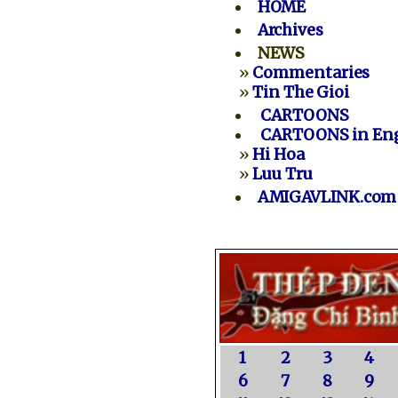
HOME
Archives
NEWS
»
Commentaries
»
Tin The Gioi
CARTOONS
CARTOONS in Eng
»
Hi Hoa
»
Luu Tru
AMIGAVLINK.com
1
2
3
4
6
7
8
9