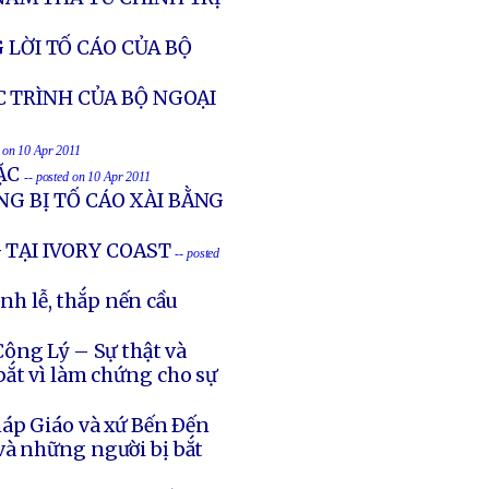
 LỜI TỐ CÁO CỦA BỘ
 TRÌNH CỦA BỘ NGOẠI
d on 10 Apr 2011
TẶC
-- posted on 10 Apr 2011
NG BỊ TỐ CÁO XÀI BẰNG
 TẠI IVORY COAST
-- posted
h lễ, thắp nến cầu
ông Lý – Sự thật và
ắt vì làm chứng cho sự
háp Giáo và xứ Bến Ðến
và những người bị bắt