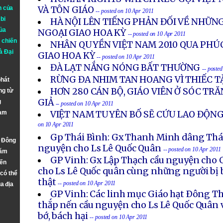
n của
VÀ TÔN GIÁO
-- posted on 10 Apr 2011
bi
HÀ NỘI LÊN TIẾNG PHẢN ĐỐI VỀ NHỮNG
ủa
NGOẠI GIAO HOA KỲ
-- posted on 10 Apr 2011
 chiến
NHÂN QUYỀN VIỆT NAM 2010 QUA PHÚC
à
Đại
GIAO HOA KỲ
-- posted on 10 Apr 2011
ĐÀ LẠT NẮNG NÓNG BẤT THƯỜNG
-- poste
RỪNG ĐA NHIM TAN HOANG VÌ THIẾC 
phát
HƠN 280 CÁN BỘ, GIÁO VIÊN Ở SÓC TRĂ
ng từ
GIẢ
g
-- posted on 10 Apr 2011
Nam
VIỆT NAM TUYÊN BỐ SẼ CỨU LAO ĐỘNG
on 10 Apr 2011
Gp Thái Bình: Gx Thanh Minh dâng Thán
n Đông
nguyện cho Ls Lê Quốc Quân
-- posted on 10 Apr 2011
năm
GP Vinh: Gx Lập Thạch cầu nguyện cho C
đến
cho Ls Lê Quốc quân cùng những người bị b
 có thể
thật
-- posted on 10 Apr 2011
a địa
GP Vinh: Các linh mục Giáo hạt Ðông T
thắp nến cầu nguyện cho Ls Lê Quốc Quân 
bớ, bách hại
-- posted on 10 Apr 2011