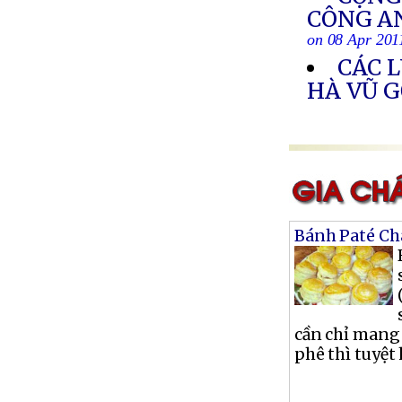
CÔNG AN
on 08 Apr 201
CÁC 
HÀ VŨ G
Bánh Paté Ch
cần chỉ mang
phê thì tuyệt 