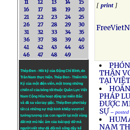
11
12
13
14
15
[
print
]
16
17
18
19
20
21
22
23
24
25
26
27
28
29
30
FreeViet
31
32
33
34
35
36
37
38
39
40
41
42
43
44
45
46
47
48
49
PHÓN
THẬN V
Thép Đen - Hồi ký của Đặng Chí Bình
, do
Trần Nam thực hiện.
Thép Đen
- Thiên Hồi
TẠI VIỆ
Ký của một điện viên, một trong những
HOÃN
chiến sĩ của bóng tối thuộc Quân Lực Việt
PHÁP LU
Nam Cộng Hòa hoạt động tại miền Bắc
ĐƯỢC M
và đã sa vào tay giặc. Thép Đen phơi bày
SỰ
tất cả những sự thật kinh khiếp vượt trí
-- posted
tưởng tượng của con người tại một vùng
HUMA
đất mịt mù hắc ám của loài quỷ dữ mà
NAM THẢ
người viết như đã đội mồ sống dậy kể