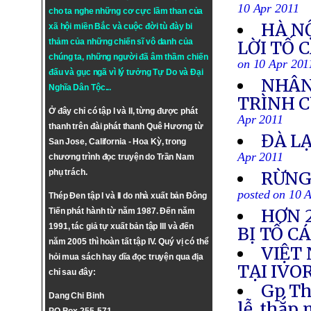
10 Apr 2011
cho ta nghe những cơ cực lầm than của
HÀ N
xã hội miền Bắc và cuộc đời tù đày bi
thảm của những chiến sĩ vô danh của
LỜI TỐ 
chúng ta, những người đã âm thầm chiến
on 10 Apr 201
đấu và gục ngã vì lý tưởng
Tự Do
và
Đại
NHÂN
Nghĩa Dân Tộc
...
TRÌNH C
Ở đây chỉ có tập I và II, từng được phát
Apr 2011
thanh trên đài phát thanh Quê Hương từ
ĐÀ L
San Jose, California - Hoa Kỳ, trong
Apr 2011
chương trình đọc truyện do Trần Nam
phụ trách.
RỪNG
posted on 10 
Thép Đen tập I và II do nhà xuất bản Đông
HƠN 2
Tiến phát hành từ năm 1987. Đến năm
1991, tác giả tự xuất bản tập III và đến
BỊ TỐ C
năm 2005 thì hoàn tất tập IV. Quý vị có thể
VIỆT
hỏi mua sách hay dĩa đọc truyện qua địa
TẠI IVO
chỉ sau đây:
Gp Th
Dang Chi Binh
lễ, thắp