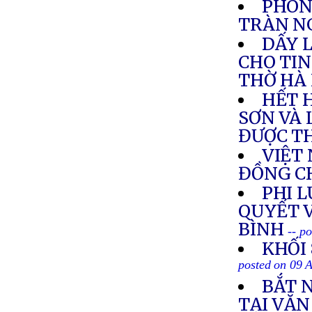
PHÓNG
TRÀN NG
DẤY 
CHO TIN
THỜ HÀ 
HẾT 
SƠN VÀ 
ĐƯỢC T
VIỆT
ĐỒNG C
PHI L
QUYẾT 
BÌNH
-- p
KHỐI
posted on 09 
BẮT 
TẠI VĂ