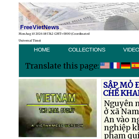
FreeVietNews
Mon Aug 10 2026 18:57:42 GMT+0000 (Coordinated
Universal Time)
HOME
COLLECTIONS
VIDE
Translate this page:
SẬP MỎ Ð
CHẾ KHA
Nguyên n
ở xã Nam
An vào n
nghiệp kh
phạm qui