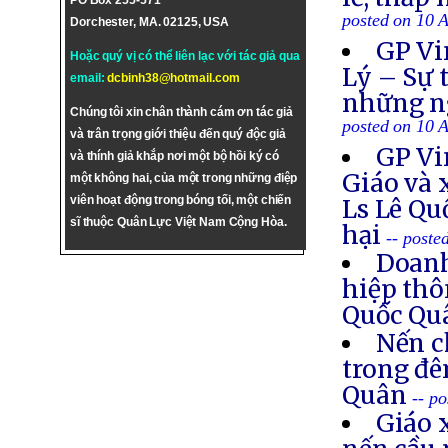
PO Box 255-571
posted on 10 
Dorchester, MA. 02125, USA
GP Vi
Hoặc quý vị có thể liên lạc với tác giả qua
Lý – Sự 
email:
dcbinh38@hotmail.com
những ng
Chúng tôi xin chân thành cám ơn tác giả
posted on 10 
và trân trọng giới thiệu đến quý độc giả
GP Vi
và thính giả khắp nơi một bộ hồi ký có
Giáo và 
một không hai, của một trong những điệp
viên hoạt động trong bóng tối, một chiến
Ls Lê Qu
sĩ thuộc Quân Lực Việt Nam Cộng Hòa.
hại
-- poste
Doanh
hiệp thô
Quốc Q
Nến c
trong đê
Quân
-- p
Giáo 