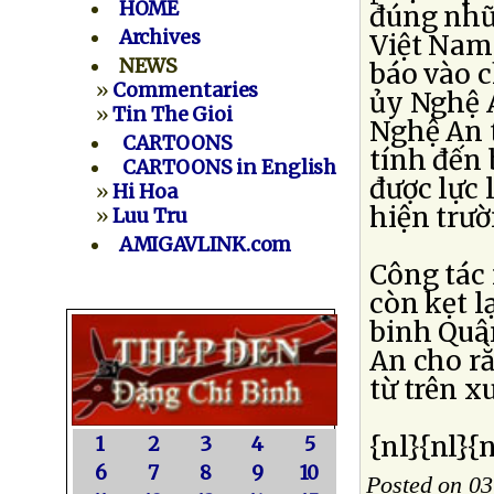
HOME
đúng nhữ
Archives
Việt Nam
NEWS
báo vào 
»
Commentaries
ủy Nghệ 
»
Tin The Gioi
Nghệ An 
CARTOONS
tính đến 
CARTOONS in English
được lực 
»
Hi Hoa
hiện trườ
»
Luu Tru
AMIGAVLINK.com
Công tác
còn kẹt l
binh Quâ
An cho rằ
từ trên x
{nl}{nl}{n
1
2
3
4
5
6
7
8
9
10
Posted on 03