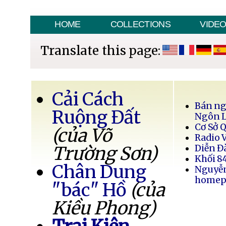
HOME
COLLECTIONS
VIDE
Translate this page:
Cải Cách
Bán ng
Ruộng Đất
Ngôn 
Cơ Sở 
(của Võ
Radio 
Trường Sơn)
Diễn Đ
Khối 8
Chân Dung
Nguyễ
homep
"bác" Hồ
(của
Kiều Phong)