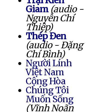
Trại Kiên
Giam
(audio -
Nguyễn Chí
Thiệp)
Thép Đen
(audio - Đặng
Chí Bình)
Người Lính
Việt Nam
Cộng Hòa
Chúng Tôi
Muốn Sống
(Vĩnh Noãn