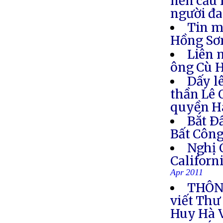
nến cầu 
người đa
Tin m
Hồng S
Liên 
ông Cù 
Dấy l
thần Lê 
quyền H
Bắt Ð
Bất Côn
Nghị 
Califor
Apr 2011
THÔNG
viết Thư
Huy Hà 