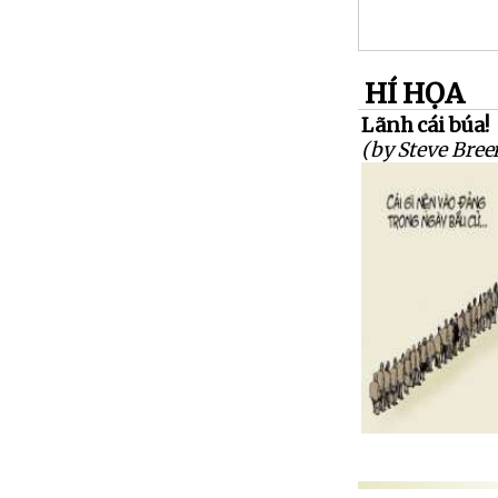
HÍ HỌA
Lãnh cái búa!
(by Steve Bree