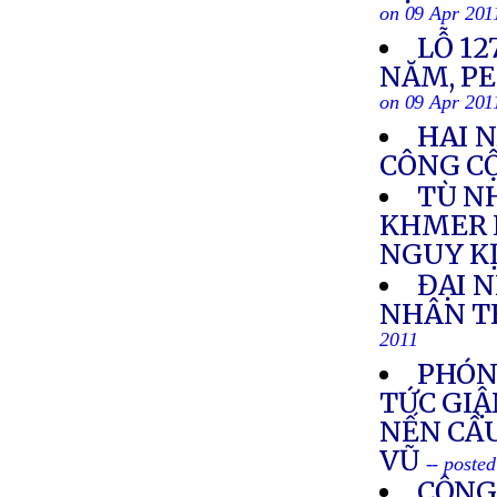
on 09 Apr 201
LỖ 1
NĂM, P
on 09 Apr 201
HAI N
CÔNG C
TÙ N
KHMER 
NGUY K
ĐẠI 
NHÂN TH
2011
PHÓNG
TỨC GIẬ
NẾN CẦ
VŨ
-- poste
CỘNG