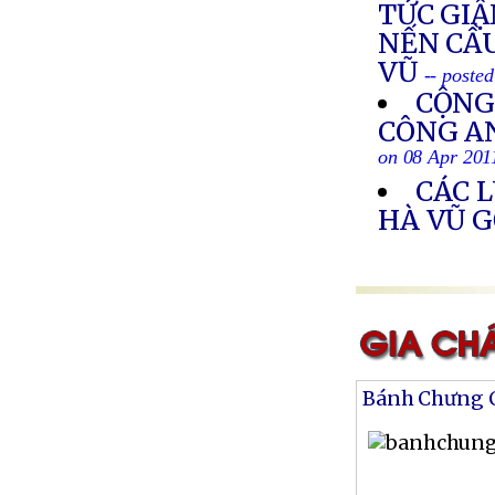
TỨC GIẬ
NẾN CẦ
VŨ
-- poste
CỘNG
CÔNG AN
on 08 Apr 201
CÁC 
HÀ VŨ G
Bánh Chưng 