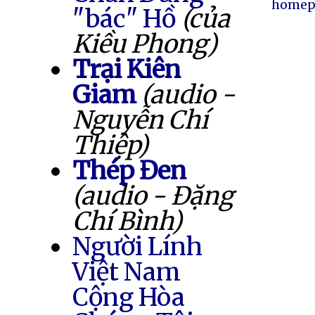
homep
"bác" Hồ
(của
Kiều Phong)
Trại Kiên
Giam
(audio -
Nguyễn Chí
Thiệp)
Thép Đen
(audio - Đặng
Chí Bình)
Người Lính
Việt Nam
Cộng Hòa