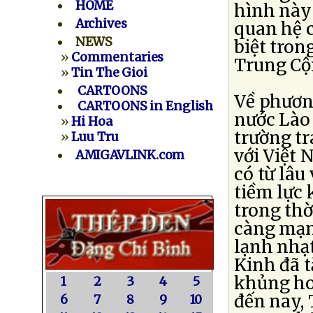
HOME
hình này 
Archives
quan hệ c
NEWS
biệt tron
»
Commentaries
Trung Cộ
»
Tin The Gioi
CARTOONS
Về phương
CARTOONS in English
nước Lào
»
Hi Hoa
trường t
»
Luu Tru
với Việt 
AMIGAVLINK.com
có từ lâu
tiềm lực 
trong thờ
càng mạn
lạnh nhạt
Kinh đã t
khủng ho
1
2
3
4
5
đến nay,
6
7
8
9
10