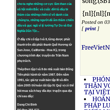
sống.(SB
cho ta nghe những cơ cực lầm than của
xã hội miền Bắc và cuộc đời tù đày bi
{nl}{nl}{n
thảm của những chiến sĩ vô danh của
chúng ta, những người đã âm thầm chiến
Posted on 03
đấu và gục ngã vì lý tưởng
Tự Do
và
Đại
[
print
]
Nghĩa Dân Tộc
...
Ở đây chỉ có tập I và II, từng được phát
thanh trên đài phát thanh Quê Hương từ
FreeViet
San Jose, California - Hoa Kỳ, trong
chương trình đọc truyện do Trần Nam
phụ trách.
Thép Đen tập I và II do nhà xuất bản Đông
Tiến phát hành từ năm 1987. Đến năm
PHÓN
1991, tác giả tự xuất bản tập III và đến
THẬN V
năm 2005 thì hoàn tất tập IV. Quý vị có thể
TẠI VIỆ
hỏi mua sách hay dĩa đọc truyện qua địa
chỉ sau đây:
HOÃN
PHÁP LU
Dang Chi Binh