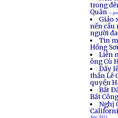
trong đê
Quân
-- p
Giáo 
nến cầu 
người đa
Tin m
Hồng S
Liên 
ông Cù 
Dấy l
thần Lê 
quyền H
Bắt Ð
Bất Côn
Nghị 
Califor