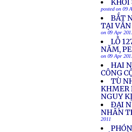
KHỐI
posted on 09 
BẮT 
TẠI VĂ
on 09 Apr 201
LỖ 1
NĂM, P
on 09 Apr 201
HAI N
CÔNG C
TÙ N
KHMER 
NGUY K
ĐẠI 
NHÂN TH
2011
PHÓNG