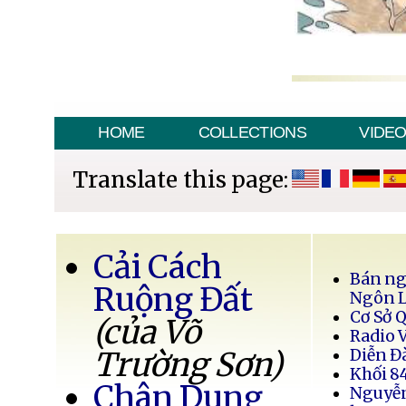
HOME
COLLECTIONS
VIDE
Translate this page:
Cải Cách
Bán ng
Ruộng Đất
Ngôn 
Cơ Sở 
(của Võ
Radio 
Trường Sơn)
Diễn Đ
Khối 8
Chân Dung
Nguyễ