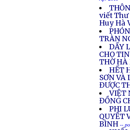
Apr 2011
THÔNG
viết Thư
Huy Hà 
PHÓNG
TRÀN NG
DẤY 
CHO TIN
THỜ HÀ 
HẾT 
SƠN VÀ 
ĐƯỢC T
VIỆT
ĐỒNG C
PHI L
QUYẾT 
BÌNH
-- p