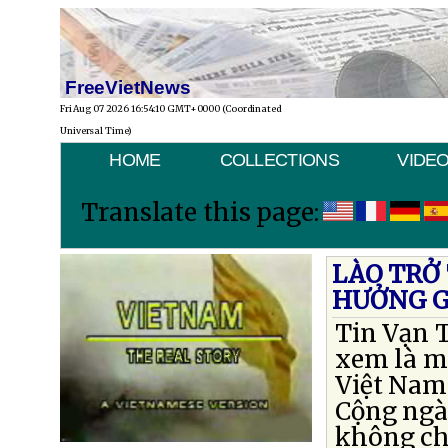
FreeVietNews
Fri Aug 07 2026 16:54:10 GMT+0000 (Coordinated
Universal Time)
HOME
COLLECTIONS
VIDE
Translate this page:
LÀO TRỞ
HƯỞNG G
Tin Vạn 
xem là m
Việt Nam.
Cộng ngà
không chỉ