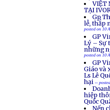
VIỆT
TẠI IVO
Gp Th
lễ, thắp
posted on 10 
GP Vi
Lý – Sự 
những ng
posted on 10 
GP Vi
Giáo và 
Ls Lê Qu
hại
-- poste
Doanh
hiệp thô
Quốc Q
Nến c