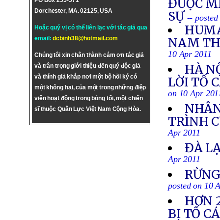
ĐƯỢC M
PO Box 255-571
Dorchester, MA. 02125, USA
SỰ
-- posted
HUMA
Hoặc quý vị có thể liên lạc với tác giả qua
email:
dcbinh38@hotmail.com
NAM THẢ
10 Apr 2011
Chúng tôi xin chân thành cám ơn tác giả
HÀ N
và trân trọng giới thiệu đến quý độc giả
và thính giả khắp nơi một bộ hồi ký có
LỜI TỐ 
một không hai, của một trong những điệp
on 10 Apr 201
viên hoạt động trong bóng tối, một chiến
NHÂN
sĩ thuộc Quân Lực Việt Nam Cộng Hòa.
TRÌNH C
Apr 2011
ĐÀ L
Apr 2011
RỪNG
posted on 10 
HƠN 2
BỊ TỐ C