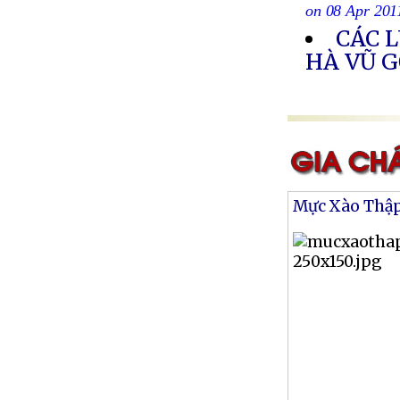
on 08 Apr 201
CÁC 
HÀ VŨ G
Mực Xào Thậ