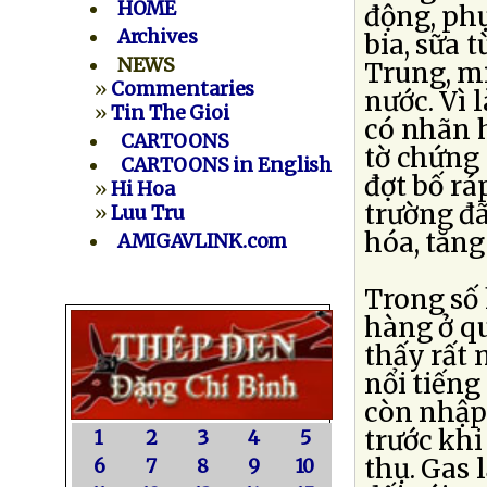
HOME
động, phụ
Archives
bia, sữa 
NEWS
Trung, m
»
Commentaries
nước. Vì
»
Tin The Gioi
có nhãn h
CARTOONS
tờ chứng
CARTOONS in English
đợt bố rá
»
Hi Hoa
trường đ
»
Luu Tru
hóa, tăng
AMIGAVLINK.com
Trong số
hàng ở qu
thấy rất 
nổi tiếng
còn nhập 
trước khi
1
2
3
4
5
thụ. Gas 
6
7
8
9
10