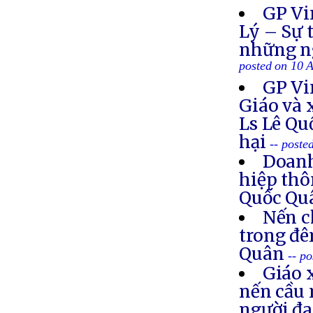
GP Vi
Lý – Sự 
những ng
posted on 10 
GP Vi
Giáo và 
Ls Lê Qu
hại
-- poste
Doanh
hiệp thô
Quốc Q
Nến c
trong đê
Quân
-- p
Giáo 
nến cầu 
người đa