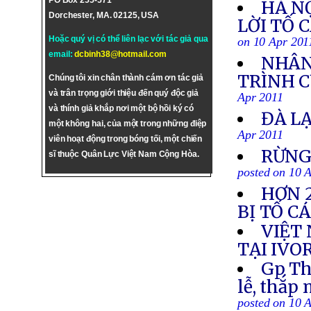
PO Box 255-571
HÀ N
Dorchester, MA. 02125, USA
LỜI TỐ 
Hoặc quý vị có thể liên lạc với tác giả qua
on 10 Apr 201
email:
dcbinh38@hotmail.com
NHÂN
TRÌNH C
Chúng tôi xin chân thành cám ơn tác giả
và trân trọng giới thiệu đến quý độc giả
Apr 2011
và thính giả khắp nơi một bộ hồi ký có
ĐÀ L
một không hai, của một trong những điệp
Apr 2011
viên hoạt động trong bóng tối, một chiến
RỪNG
sĩ thuộc Quân Lực Việt Nam Cộng Hòa.
posted on 10 
HƠN 2
BỊ TỐ C
VIỆT
TẠI IVO
Gp Th
lễ, thắp
posted on 10 