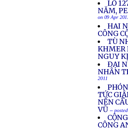
LỖ 1
NĂM, P
on 09 Apr 201
HAI N
CÔNG C
TÙ N
KHMER 
NGUY K
ĐẠI 
NHÂN TH
2011
PHÓNG
TỨC GIẬ
NẾN CẦ
VŨ
-- poste
CỘNG
CÔNG AN