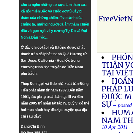
cho ta nghe những cơ cực lầm than của
xã hội miền Bắc và cuộc đời tù đày bi
FreeViet
thảm của những chiến sĩ vô danh của
chúng ta, những người đã âm thầm chiến
đấu và gục ngã vì lý tưởng
Tự Do
và
Đại
Nghĩa Dân Tộc
...
Ở đây chỉ có tập I và II, từng được phát
thanh trên đài phát thanh Quê Hương từ
PHÓN
San Jose, California - Hoa Kỳ, trong
THẬN V
chương trình đọc truyện do Trần Nam
TẠI VIỆ
phụ trách.
HOÃN
Thép Đen tập I và II do nhà xuất bản Đông
PHÁP LU
Tiến phát hành từ năm 1987. Đến năm
ĐƯỢC M
1991, tác giả tự xuất bản tập III và đến
SỰ
năm 2005 thì hoàn tất tập IV. Quý vị có thể
-- posted
hỏi mua sách hay dĩa đọc truyện qua địa
HUMA
chỉ sau đây:
NAM THẢ
10 Apr 2011
Dang Chi Binh