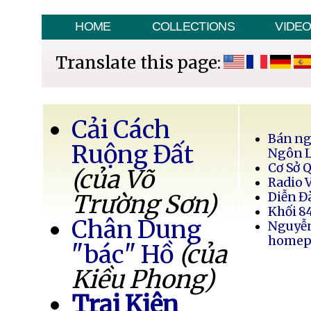
HOME
COLLECTIONS
VIDE
Translate this page:
Cải Cách
Bán ng
Ruộng Đất
Ngôn 
Cơ Sở 
(của Võ
Radio 
Trường Sơn)
Diễn Đ
Khối 8
Chân Dung
Nguyễ
homep
"bác" Hồ
(của
Kiều Phong)
Trại Kiên