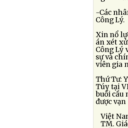
-Các nhâ
Công Lý.
Xin nổ lự
án xét x
Công Lý 
sự và ch
viên gia 
Thứ Tư: 
Túy tại V
buổi cầu 
được vạn 
Việt Nam
TM. Giá