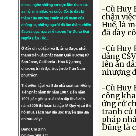
cho ta nghe những cơ cực lầm than của
-Cù Huy 
xã hội miền Bắc và cuộc đời tù đày bi
chận việ
thảm của những chiến sĩ vô danh của
Huế, là m
chúng ta, những người đã âm thầm chiến
đã dày cô
đấu và gục ngã vì lý tưởng
Tự Do
và
Đại
Nghĩa Dân Tộc
...
-Cù Huy 
Ở đây chỉ có tập I và II, từng được phát
đảng CSV
thanh trên đài phát thanh Quê Hương từ
lên án đả
San Jose, California - Hoa Kỳ, trong
chương trình đọc truyện do Trần Nam
nhượng đ
phụ trách.
-Cù Huy 
Thép Đen tập I và II do nhà xuất bản Đông
Tiến phát hành từ năm 1987. Đến năm
công khai
1991, tác giả tự xuất bản tập III và đến
ứng cử c
năm 2005 thì hoàn tất tập IV. Quý vị có thể
tranh cử 
hỏi mua sách hay dĩa đọc truyện qua địa
pháp nhấ
chỉ sau đây:
Dũng là c
Dang Chi Binh