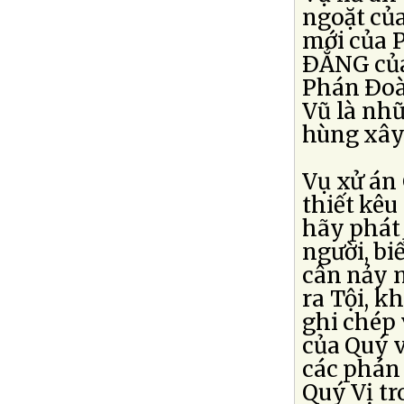
ngoặt củ
mới của P
ÐẲNG của
Phán Ðoà
Vũ là nhữ
hùng xây
Vụ xử án 
thiết kê
hãy phát
người, b
cân nảy m
ra Tội, kh
ghi chép 
của Quý 
các phán 
Quý Vị tr