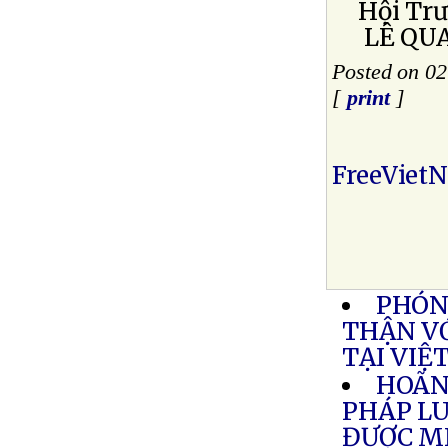
Hội Trư
LÊ QUA
Posted on 02
[
print
]
FreeViet
PHÓN
THẬN V
TẠI VIỆ
HOÃN
PHÁP LU
ĐƯỢC M