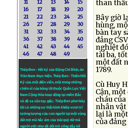
than thấu
11
12
13
14
15
16
17
18
19
20
Bây giờ l
21
22
23
24
25
hùng, một
26
27
28
29
30
bàn tay s
31
32
33
34
35
đảng CSV
36
37
38
39
40
nghiệt đó
41
42
43
44
45
tài ba, t
46
47
48
49
một đất n
1789.
Thép Đen - Hồi ký của Đặng Chí Bình
, do
Trần Nam thực hiện.
Thép Đen
- Thiên Hồi
Cù Huy Hà
Ký của một điện viên, một trong những
chiến sĩ của bóng tối thuộc Quân Lực Việt
Cận, một
Nam Cộng Hòa hoạt động tại miền Bắc
cháu của 
và đã sa vào tay giặc. Thép Đen phơi bày
nhân vật t
tất cả những sự thật kinh khiếp vượt trí
lại là mộ
tưởng tượng của con người tại một vùng
của đảng
đất mịt mù hắc ám của loài quỷ dữ mà
người viết như đã đội mồ sống dậy kể