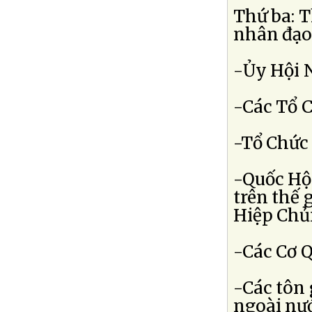
Thứ ba: T
nhân đạo 
-Ủy Hội 
-Các Tổ 
-Tổ Chức
-Quốc Hộ
trên thế 
Hiệp Chủ
-Các Cơ 
-Các tôn 
ngoài nướ