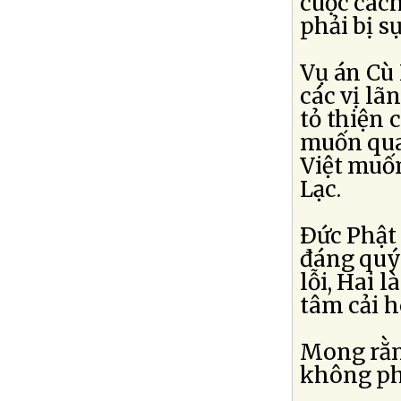
cuộc cách
phải bị s
Vụ án Cù 
các vị l
tỏ thiện 
muốn quay
Việt muố
Lạc.
Ðức Phật 
đáng quý:
lỗi, Hai 
tâm cải h
Mong rằng
không phả