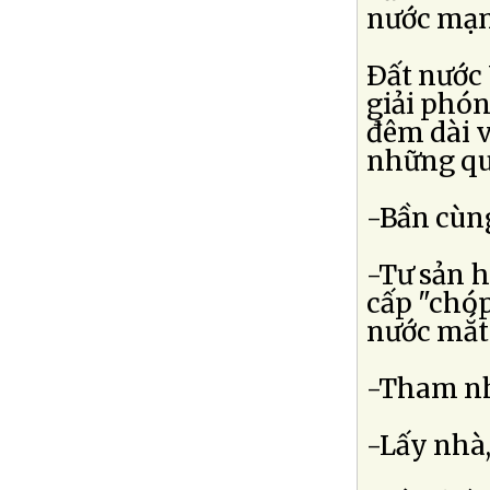
nước mạn
Ðất nước 
giải phón
đêm dài v
những qu
-Bần cùn
-Tư sản h
cấp "chó
nước mắt
-Tham nh
-Lấy nhà,