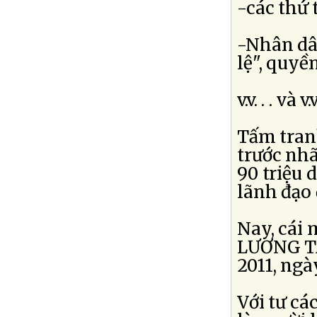
-các thứ 
-Nhân dâ
lệ", quyề
v.v. . . và v.v.
Tấm tranh
trước nhã
90 triệu 
lãnh đạo
Nay, cái 
LƯƠNG TÂ
2011, ng
Với tư cá