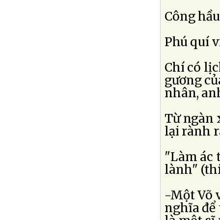
Công hầu 
Phú quí v
Chí có lị
gương của
nhân, anh
Từ ngàn x
lại rành 
"Làm ác t
lành" (th
-Một Võ 
nghĩa để 