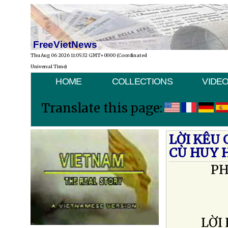
FreeVietNews
Thu Aug 06 2026 11:05:32 GMT+0000 (Coordinated
Universal Time)
HOME
COLLECTIONS
VIDE
Translate this page:
LỜI KÊU 
CÙ HUY 
PH
LỜI