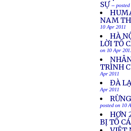
SỰ
-- posted
HUMA
NAM THẢ
10 Apr 2011
HÀ N
LỜI TỐ 
on 10 Apr 201
NHÂN
TRÌNH C
Apr 2011
ĐÀ L
Apr 2011
RỪNG
posted on 10 
HƠN 2
BỊ TỐ C
VIỆT