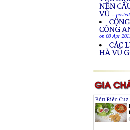
NẾN CẦ
VŨ
-- poste
CỘNG
CÔNG AN
on 08 Apr 201
CÁC 
HÀ VŨ G
Bún Riêu Cua