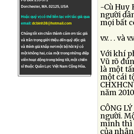
PO Box 255-571
-Cù Huy 
Dorchester, MA. 02125, USA
người dâ
Hoặc quý vị có thể liên lạc với tác giả qua
mọi bất cô
email:
dcbinh38@hotmail.com
Chúng tôi xin chân thành cám ơn tác giả
v.v. . . và v.v.
và trân trọng giới thiệu đến quý độc giả
và thính giả khắp nơi một bộ hồi ký có
Với khí 
một không hai, của một trong những điệp
Vũ rõ đú
viên hoạt động trong bóng tối, một chiến
sĩ thuộc Quân Lực Việt Nam Cộng Hòa.
là một tấ
một cái t
CHXHCNVN
năm 2010 
CÔNG LÝ 
người. M
minh thì 
của nhân 