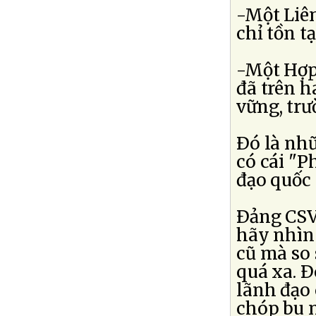
-Một Liên
chỉ tồn t
-Một Hợp
đã trên 
vững, trư
Ðó là nh
có cái "P
đạo quốc
Ðảng CSVN
hãy nhìn 
cũ mà so 
quá xa. Ð
lãnh đạo
chóp bu n