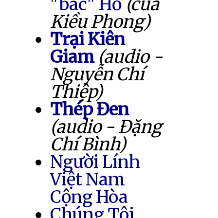
"bác" Hồ
(của
Kiều Phong)
Trại Kiên
Giam
(audio -
Nguyễn Chí
Thiệp)
Thép Đen
(audio - Đặng
Chí Bình)
Người Lính
Việt Nam
Cộng Hòa
Chúng Tôi