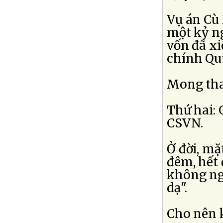
Vụ án Cù 
một kỷ n
vốn đã xi
chính Quý
Mong thay
Thứ hai: 
CSVN.
Ở đời, mặ
đêm, hết 
không ng
dạ".
Cho nên k