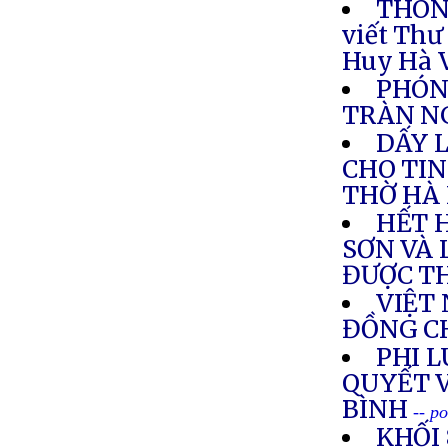
THÔNG
viết Thư
Huy Hà 
PHÓNG
TRÀN NG
DẤY 
CHO TIN
THỜ HÀ 
HẾT 
SƠN VÀ 
ĐƯỢC T
VIỆT
ĐỒNG C
PHI L
QUYẾT 
BÌNH
-- p
KHỐI