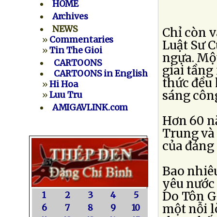
HOME
Archives
NEWS
Chỉ còn v
»
Commentaries
Luật Sư 
»
Tin The Gioi
ngựa. Một
CARTOONS
giai tầng 
CARTOONS in English
thức đều
»
Hi Hoa
sáng công
»
Luu Tru
AMIGAVLINK.com
Hơn 60 n
Trung và 
của đảng
Bao nhiêu
yêu nước 
Do Tôn Gi
1
2
3
4
5
một nỗi l
6
7
8
9
10