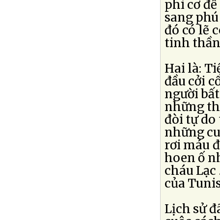
phi cơ để
sang phú 
đó có lẽ 
tinh thầ
Hai là: Ti
đầu cởi c
người bất
những thà
đòi tự do t
những cu
rơi máu đ
hoen ố n
cháu Lạc .
của Tunisi
Lịch sử đ