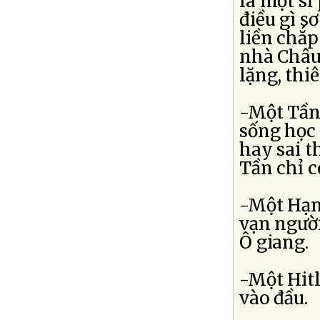
là một sĩ
điều gì s
liền chắp
nhà Châu
lặng, thi
-Một Tần
sống học 
hay sai t
Tần chỉ c
-Một Hạn
vạn người
Ô giang.
-Một Hitl
vào đầu.