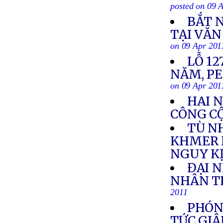
posted on 09 
BẮT 
TẠI VĂ
on 09 Apr 201
LỖ 1
NĂM, P
on 09 Apr 201
HAI N
CÔNG C
TÙ N
KHMER 
NGUY K
ĐẠI 
NHÂN TH
2011
PHÓNG
TỨC GIẬ