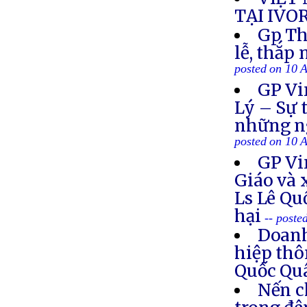
TẠI IVO
Gp Th
lễ, thắp
posted on 10 
GP Vi
Lý – Sự 
những ng
posted on 10 
GP Vi
Giáo và 
Ls Lê Qu
hại
-- poste
Doanh
hiệp thô
Quốc Q
Nến c