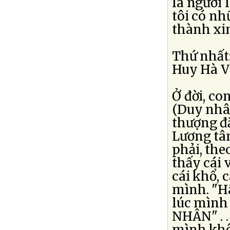
là người
tôi có n
thành xi
Thứ nhất
Huy Hà V
Ở đời, co
(Duy nhân
thượng đ
Lương tâm
phải, the
thấy cái 
cái khổ, c
mình. "H
lúc mình
NHÂN" . .
mình khô