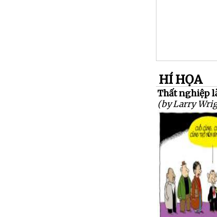
HÍ HỌA
Thất nghiệp l
(by Larry Wrig