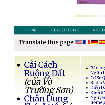
HOME
COLLECTIONS
VIDE
Translate this page:
Cải Cách
Bán ng
Ruộng Đất
Ngôn 
Cơ Sở 
(của Võ
Radio 
Trường Sơn)
Diễn Đ
Khối 8
Chân Dung
Nguyễ
homep