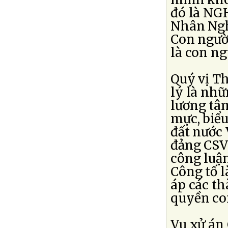
đó là NG
Nhân Ngh
Con ngườ
là con ng
Quý vị T
lý là nhữ
lương tâ
mực, biểu
đất nước 
đảng CSV
công luận
Công tố l
áp các th
quyền con 
Vụ xử án