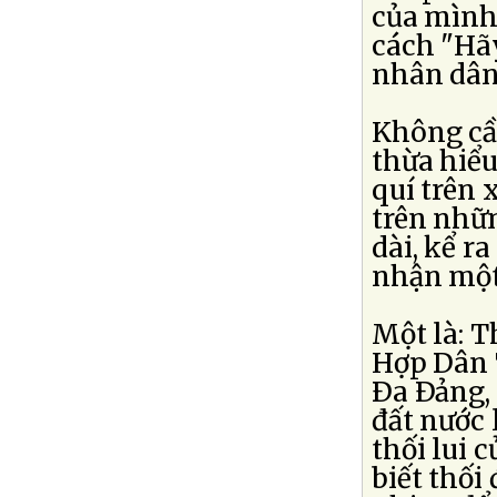
của mình 
cách "Hãy
nhân dân
Không cần
thừa hiể
quí trên 
trên nhữ
dài, kể r
nhận một 
Một là: T
Hợp Dân 
Ða Ðảng,
đất nước 
thối lui c
biết thối 