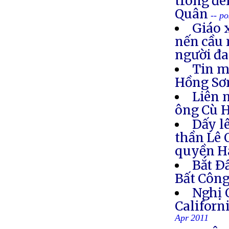
trong đê
Quân
-- p
Giáo 
nến cầu 
người đa
Tin m
Hồng S
Liên 
ông Cù 
Dấy l
thần Lê 
quyền H
Bắt Ð
Bất Côn
Nghị 
Califor
Apr 2011