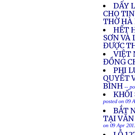
DẤY 
CHO TIN
THỜ HÀ 
HẾT 
SƠN VÀ 
ĐƯỢC T
VIỆT
ĐỒNG C
PHI L
QUYẾT 
BÌNH
-- p
KHỐI
posted on 09 
BẮT 
TẠI VĂ
on 09 Apr 201
LỖ 1