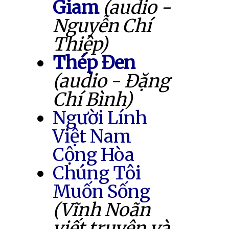
Giam
(audio -
Nguyễn Chí
Thiệp)
Thép Đen
(audio - Đặng
Chí Bình)
Người Lính
Việt Nam
Cộng Hòa
Chúng Tôi
Muốn Sống
(Vĩnh Noãn
viết truyện và