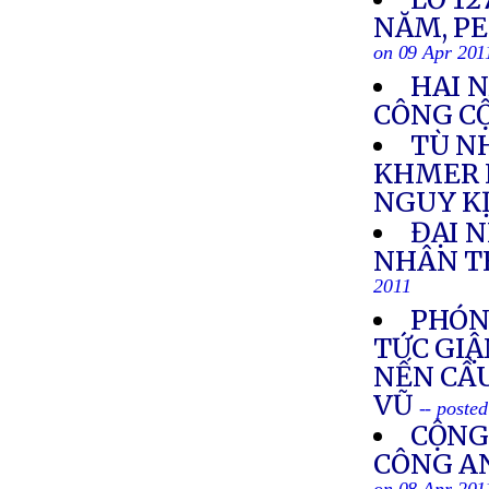
NĂM, P
on 09 Apr 201
HAI N
CÔNG C
TÙ N
KHMER 
NGUY K
ĐẠI 
NHÂN TH
2011
PHÓNG
TỨC GIẬ
NẾN CẦ
VŨ
-- poste
CỘNG
CÔNG AN