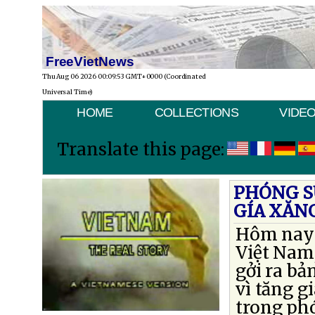
FreeVietNews
Thu Aug 06 2026 00:09:53 GMT+0000 (Coordinated
Universal Time)
HOME
COLLECTIONS
VIDE
Translate this page:
PHÓNG SỰ
GÍA XĂN
Hôm nay t
Việt Nam,
gởi ra bả
vì tăng g
trong phó