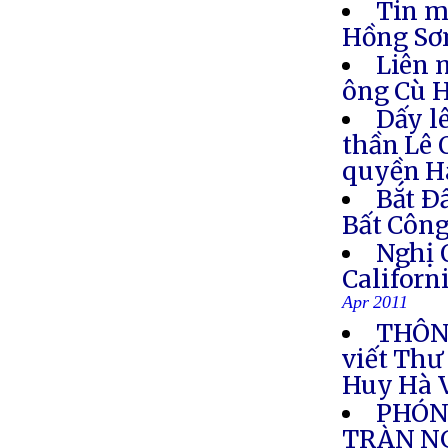
Tin m
Hồng S
Liên 
ông Cù 
Dấy l
thần Lê 
quyền H
Bắt Ð
Bất Côn
Nghị 
Califor
Apr 2011
THÔNG
viết Thư
Huy Hà 
PHÓNG
TRÀN NG