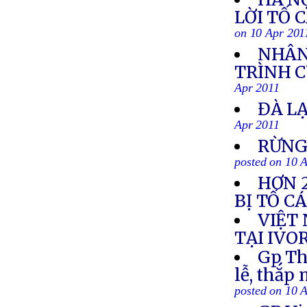
LỜI TỐ 
on 10 Apr 201
NHÂN
TRÌNH C
Apr 2011
ĐÀ L
Apr 2011
RỪNG
posted on 10 
HƠN 2
BỊ TỐ C
VIỆT
TẠI IVO
Gp Th
lễ, thắp
posted on 10 