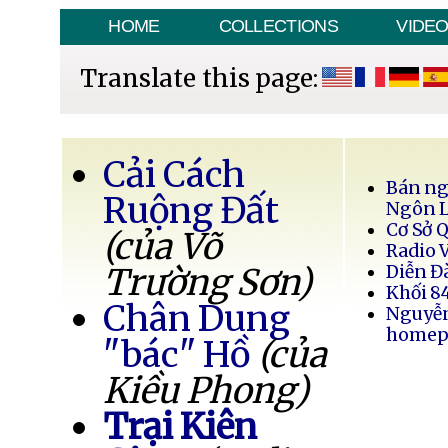
HOME
COLLECTIONS
VIDE
Translate this page:
Cải Cách
Bán ng
Ruộng Đất
Ngôn 
Cơ Sở 
(của Võ
Radio 
Trường Sơn)
Diễn Đ
Khối 8
Chân Dung
Nguyễ
homep
"bác" Hồ
(của
Kiều Phong)
Trại Kiên