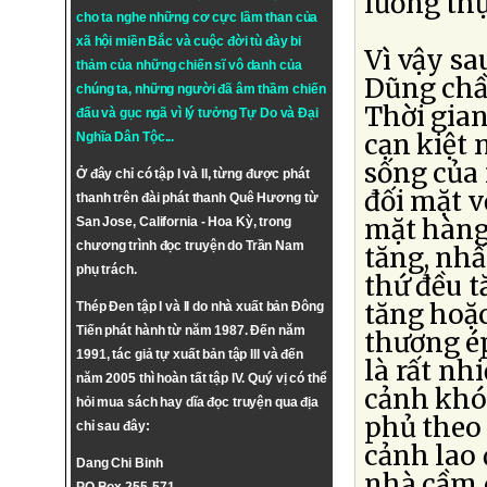
lương th
cho ta nghe những cơ cực lầm than của
xã hội miền Bắc và cuộc đời tù đày bi
Vì vậy sa
thảm của những chiến sĩ vô danh của
Dũng chầ
chúng ta, những người đã âm thầm chiến
Thời gia
đấu và gục ngã vì lý tưởng
Tự Do
và
Đại
cạn kiệt 
Nghĩa Dân Tộc
...
sống của 
Ở đây chỉ có tập I và II, từng được phát
đối mặt v
thanh trên đài phát thanh Quê Hương từ
mặt hàng
San Jose, California - Hoa Kỳ, trong
chương trình đọc truyện do Trần Nam
tăng, nhấ
phụ trách.
thứ đều t
tăng hoặc
Thép Đen tập I và II do nhà xuất bản Đông
Tiến phát hành từ năm 1987. Đến năm
thương ép
1991, tác giả tự xuất bản tập III và đến
là rất nh
năm 2005 thì hoàn tất tập IV. Quý vị có thể
cảnh khó
hỏi mua sách hay dĩa đọc truyện qua địa
phủ theo 
chỉ sau đây:
cảnh lao 
Dang Chi Binh
nhà cầm 