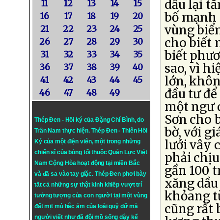
dầu lại t
11
12
13
14
15
bố mạnh m
16
17
18
19
20
vùng biển
21
22
23
24
25
cho biết
26
27
28
29
30
biết phươ
31
32
33
34
35
sao, vì h
36
37
38
39
40
lớn, khôn
41
42
43
44
45
đầu tư để
46
47
48
49
một ngư d
Sơn cho b
Thép Đen - Hồi ký của Đặng Chí Bình
, do
bờ, với g
Trần Nam thực hiện.
Thép Đen
- Thiên Hồi
lưới vây 
Ký của một điện viên, một trong những
chiến sĩ của bóng tối thuộc Quân Lực Việt
phải chịu
Nam Cộng Hòa hoạt động tại miền Bắc
gần 100 t
và đã sa vào tay giặc. Thép Đen phơi bày
xăng dầu 
tất cả những sự thật kinh khiếp vượt trí
khỏang từ
tưởng tượng của con người tại một vùng
cũng rất 
đất mịt mù hắc ám của loài quỷ dữ mà
người viết như đã đội mồ sống dậy kể