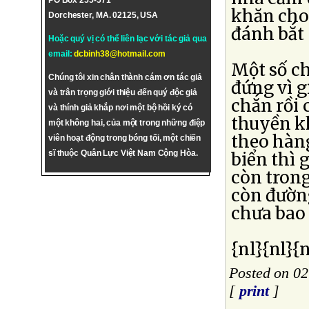
PO Box 255-571
khăn cho 
Dorchester, MA. 02125, USA
đánh bắt 
Hoặc quý vị có thể liên lạc với tác giả qua
email:
dcbinh38@hotmail.com
Một số ch
Chúng tôi xin chân thành cám ơn tác giả
đứng vì g
và trân trọng giới thiệu đến quý độc giả
chắn rồi 
và thính giả khắp nơi một bộ hồi ký có
thuyền kh
một không hai, của một trong những điệp
theo hàng
viên hoạt động trong bóng tối, một chiến
sĩ thuộc Quân Lực Việt Nam Cộng Hòa.
biển thì 
còn trong
còn đườn
chưa bao 
{nl}{nl}{n
Posted on 02
[
print
]