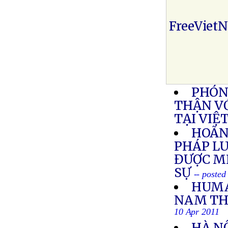
FreeViet
PHÓN
THẬN V
TẠI VIỆ
HOÃN
PHÁP LU
ĐƯỢC M
SỰ
-- posted
HUMA
NAM THẢ
10 Apr 2011
HÀ N