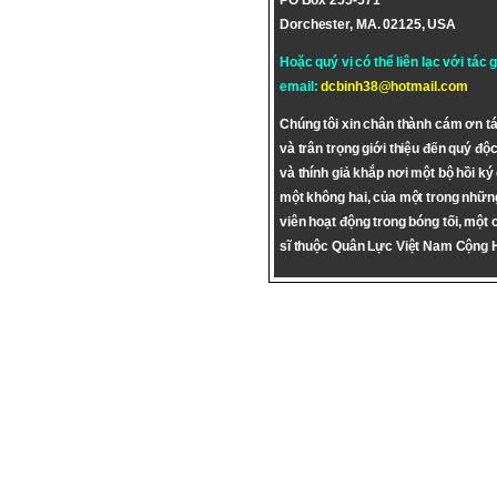
PO Box 255-571
Dorchester, MA. 02125, USA
Hoặc quý vị có thể liên lạc với tác 
email:
dcbinh38@hotmail.com
Chúng tôi xin chân thành cám ơn tá
và trân trọng giới thiệu đến quý độc
và thính giả khắp nơi một bộ hồi ký
một không hai, của một trong nhữn
viên hoạt động trong bóng tối, một 
sĩ thuộc Quân Lực Việt Nam Cộng 