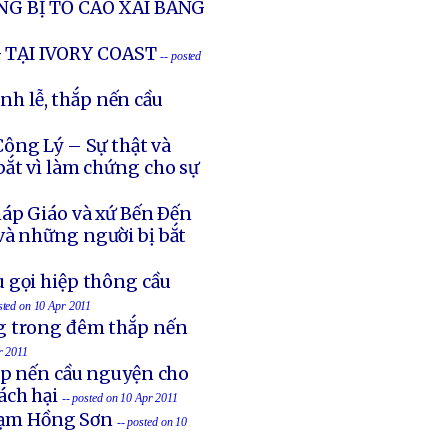
NG BỊ TỐ CÁO XÀI BẰNG
 TẠI IVORY COAST
-- posted
h lễ, thắp nến cầu
ông Lý – Sự thật và
ắt vì làm chứng cho sự
háp Giáo và xứ Bến Ðến
và những người bị bắt
u gọi hiệp thông cầu
sted on 10 Apr 2011
ng trong đêm thắp nến
r 2011
ắp nến cầu nguyện cho
ách hại
-- posted on 10 Apr 2011
Phạm Hồng Sơn
-- posted on 10