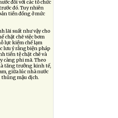
ớc đối với các tổ chức
trước đó. Tuy nhiên
 bản tiền đồng ở mức
h lãi suất như vậy cho
ế chặt chẽ việc bơm
ỗ lực kiềm chế lạm
 lưu ý rằng biện pháp
nh tiền tệ chặt chẽ và
y càng phi mã. Theo
là tăng trưởng kinh tế,
am, giữa lúc nhà nước
m thủng mậu dịch.