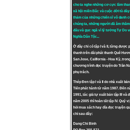
cho ta nghe những cơ cực lầm tha
xã hội miền Bắc và cuộc đời tù đày 
thảm của những chiến sĩ vô danh c
chúng ta, những người đã âm thầm
đấu và gục ngã vì lý tưởng
Tự Do
v
Nghĩa Dân Tộc
...
Ở đây chỉ có tập I và II, từng được 
thanh trên đài phát thanh Quê Hươ
San Jose, California - Hoa Kỳ, tron
chương trình đọc truyện do Trần 
phụ trách.
Thép Đen tập I và II do nhà xuất bả
Tiến phát hành từ năm 1987. Đến 
1991, tác giả tự xuất bản tập III và 
năm 2005 thì hoàn tất tập IV. Quý vị
hỏi mua sách hay dĩa đọc truyện qu
chỉ sau đây:
Dang Chi Binh