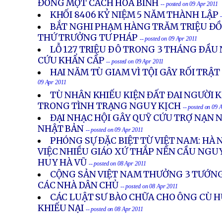
ĐÔNG MỘT CÁCH HÒA BÌNH
-- posted on 09 Apr 2011
KHỐI 8406 KỶ NIỆM 5 NĂM THÀNH LẬP
BẮT NGHI PHẠM HÀNG TRĂM TRIỆU ĐỒ
THỨ TRƯỞNG TƯ PHÁP
-- posted on 09 Apr 2011
LỖ 127 TRIỆU ÐÔ TRONG 3 THÁNG ÐẦU
CỨU KHẨN CẤP
-- posted on 09 Apr 2011
HAI NĂM TÙ GIAM VÌ TỘI GÂY RỐI TRẬ
09 Apr 2011
TÙ NHÂN KHIẾU KIỆN ĐẤT ĐAI NGƯỜI
TRONG TÌNH TRẠNG NGUY KỊCH
-- posted on 09 
ĐẠI NHẠC HỘI GÂY QUỸ CỨU TRỢ NẠN N
NHẬT BẢN
-- posted on 09 Apr 2011
PHÓNG SỰ ĐẶC BIỆT TỪ VIỆT NAM: HÀ 
VIỆC NHIỀU GIÁO XỨ THẮP NẾN CẦU NGU
HUY HÀ VŨ
-- posted on 08 Apr 2011
CỘNG SẢN VIỆT NAM THƯỞNG 3 TƯỚNG
CÁC NHÀ DÂN CHỦ
-- posted on 08 Apr 2011
CÁC LUẬT SƯ BÀO CHỮA CHO ÔNG CÙ H
KHIẾU NẠI
-- posted on 08 Apr 2011