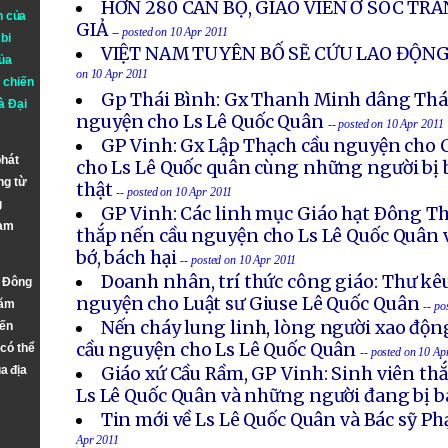
HƠN 280 CÁN BỘ, GIÁO VIÊN Ở SÓC TRĂ
n của
GIẢ
-- posted on 10 Apr 2011
bi
VIỆT NAM TUYÊN BỐ SẼ CỨU LAO ĐỘNG
ủa
on 10 Apr 2011
 chiến
Gp Thái Bình: Gx Thanh Minh dâng Thán
à
Đại
nguyện cho Ls Lê Quốc Quân
-- posted on 10 Apr 2011
GP Vinh: Gx Lập Thạch cầu nguyện cho C
phát
cho Ls Lê Quốc quân cùng những người bị b
ng từ
thật
-- posted on 10 Apr 2011
g
GP Vinh: Các linh mục Giáo hạt Ðông T
Nam
thắp nến cầu nguyện cho Ls Lê Quốc Quân 
bớ, bách hại
-- posted on 10 Apr 2011
Doanh nhân, trí thức công giáo: Thư kê
n Đông
nguyện cho Luật sư Giuse Lê Quốc Quân
năm
-- po
Nến cháy lung linh, lòng người xao độ
đến
cầu nguyện cho Ls Lê Quốc Quân
 có thể
-- posted on 10 Ap
a địa
Giáo xứ Cầu Rầm, GP Vinh: Sinh viên th
Ls Lê Quốc Quân và những người đang bị b
Tin mới về Ls Lê Quốc Quân và Bác sỹ 
Apr 2011