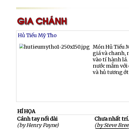
Hủ Tiếu Mỹ Tho
Món Hủ Tiếu M
giá và chanh, 
vào tí hành lá
nước mắm với ớ
và hủ tương ớt
HÍ HỌA
Cánh tay nối dài
Chưa nhất trí.
(by Henry Payne)
(by Steve Bree