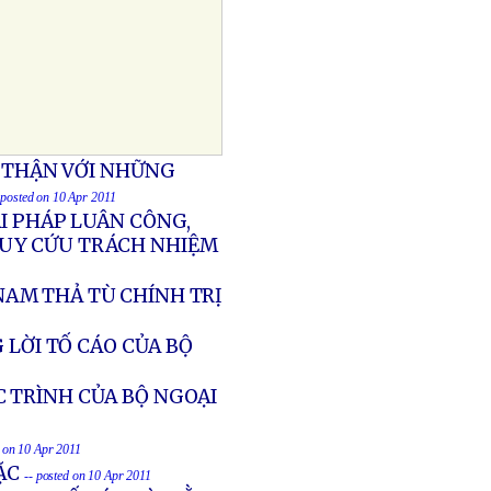
N THẬN VỚI NHỮNG
 posted on 10 Apr 2011
ÁI PHÁP LUÂN CÔNG,
RUY CỨU TRÁCH NHIỆM
NAM THẢ TÙ CHÍNH TRỊ
 LỜI TỐ CÁO CỦA BỘ
 TRÌNH CỦA BỘ NGOẠI
d on 10 Apr 2011
TẶC
-- posted on 10 Apr 2011