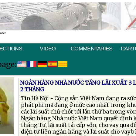
nated
ECTIONS
VIDEO
COMMENTARIES
CART
page:
NGÂN HÀNG NHÀ NƯỚC TĂNG LÃI XUẤT 3 
2 THÁNG
Tin Hà Nội - Cộng sản Việt Nam đang ra sứ
phát phi mã đang ở mức cao nhất trong kh
các lãi suất chủ chốt tới lần thứ ba trong v
Ngân hàng Nhà nước Việt Nam quyết định 
tháng Tư, lãi suất tái cấp vốn, cho vay qua
điện tử liên ngân hàng và lãi suất cho vay b