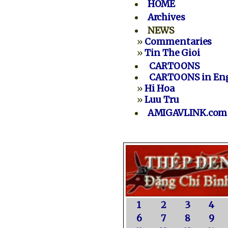
HOME
Archives
NEWS
»
Commentaries
»
Tin The Gioi
CARTOONS
CARTOONS in Eng
»
Hi Hoa
»
Luu Tru
AMIGAVLINK.com
1
2
3
4
6
7
8
9