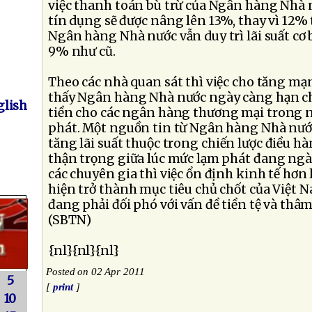
việc thanh toán bù trừ của Ngân hàng Nhà nư
tín dụng sẽ được nâng lên 13%, thay vì 12% 
Ngân hàng Nhà nước vẫn duy trì lãi suất cơ
9% như cũ.
Theo các nhà quan sát thì việc cho tăng mạn
thấy Ngân hàng Nhà nước ngày càng hạn ch
lish
tiền cho các ngân hàng thương mại trong n
phát. Một nguồn tin từ Ngân hàng Nhà nước
tăng lãi suất thuộc trong chiến lược điều hà
thận trọng giữa lúc mức lạm phát đang ngà
các chuyên gia thì việc ổn định kinh tế hơn 
hiện trở thành mục tiêu chủ chốt của Việt N
đang phải đối phó với vấn đề tiền tệ và thâ
(SBTN)
{nl}{nl}{nl}
Posted on 02 Apr 2011
5
[
print
]
10