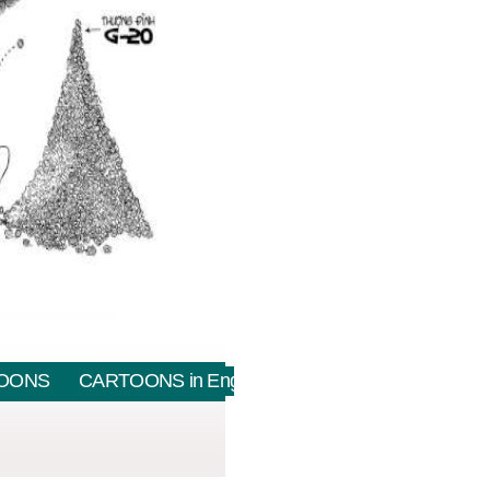
OONS
CARTOONS in English