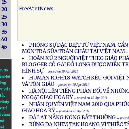
15
FreeVietNews
20
25
30
35
40
PHÓNG SỰ ÐẶC BIỆT TỪ VIỆT NAM: CẨ
45
MÓN TRÀ SỮA TRÂN CHÂU TẠI VIỆT NAM
--
HOÃN XỬ 2 NGƯỜI VIỆT THEO GIÁO PH
BLOGGER CÔ GÁI ĐỒ LONG ĐƯỢC MIỄN T
HÌNH SỰ
nh
, do
-- posted on 10 Apr 2011
iên Hồi
HUMAN RIGHTS WATCH KÊU GỌI VIỆT 
hững
VÀ TÔN GIÁO
-- posted on 10 Apr 2011
ực Việt
HÀ NỘI LÊN TIẾNG PHẢN ĐỐI VỀ NHỮNG
 Bắc
NGOẠI GIAO HOA KỲ
-- posted on 10 Apr 2011
ơi bày
NHÂN QUYỀN VIỆT NAM 2010 QUA PHÚC
t trí
GIAO HOA KỲ
-- posted on 10 Apr 2011
t vùng
ĐÀ LẠT NẮNG NÓNG BẤT THƯỜNG
-- poste
 mà
RỪNG ĐA NHIM TAN HOANG VÌ THIẾC 
 kể