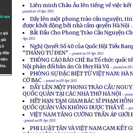
Liên minh Châu Âu lên tiếng về việc kế
posted on 10 Apr 2011
giả qua
Dấy lên một phong trào cầu nguyện, ti
được khởi động bởi nhà cầm quyền Hà Nội
-
Bắt Ðầu Cho Phong Trào Cầu Nguyện C
c giả
Apr 2011
 giả
Nghị Quyết Số 40 của Quốc Hội Tiểu Ban
 có
"THÁNG TƯ ÐEN"
g điệp
-- posted on 10 Apr 2011
THÔNG CÁO BÁO CHÍ: Ba Tổ chức quốc tế
chiến
Nội phản đối bản án Cù Huy Hà Vũ
Hòa.
-- posted on 09
PHÓNG SỰ ÐẶC BIỆT TỪ VIỆT NAM: HÀ 
CỜ BẠC
-- posted on 09 Apr 2011
DẤY LÊN MỘT PHONG TRÀO CẦU NGUY
QUỐC QUÂN TẠI CÁC NHÀ THỜ HÀ NỘI
-- post
HẾT HẠN TẠM GIAM BÁC SĨ PHẠM HỒNG
QUỐC QUÂN VẪN KHÔNG ĐƯỢC THẢ VỀ
-- po
VIỆT NAM TĂNG CƯỜNG TRẤN ÁP GIỚI 
- posted on 09 Apr 2011
PHI LUẬT TÂN VÀ VIỆT NAM CAM KẾT G