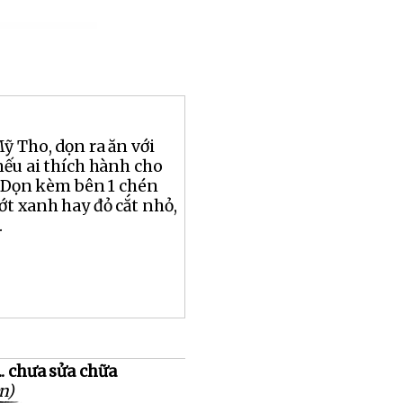
ỹ Tho, dọn ra ăn với
nếu ai thích hành cho
. Dọn kèm bên 1 chén
t xanh hay đỏ cắt nhỏ,
.
.. chưa sửa chữa
n)