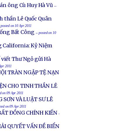
t án ông Cù Huy Hà Vũ
--
nh thần Lê Quốc Quân
- posted on 10 Apr 2011
hống Bất Công
-- posted on 10
g California: Kỷ Niệm
 viết Thư Ngỏ gửi Hà
 Apr 2011
NỘI TRÀN NGẬP TỆ NẠN
ỆN CHO TINH THẦN LÊ
ed on 09 Apr 2011
 SƠN VÀ LUẬT SƯ LÊ
sted on 09 Apr 2011
BẤT ĐỒNG CHÍNH KIẾN
-
IẢI QUYẾT VẤN ĐỀ BIỂN