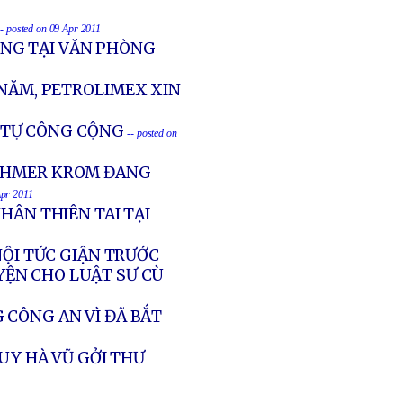
-- posted on 09 Apr 2011
NG TẠI VĂN PHÒNG
 NĂM, PETROLIMEX XIN
T TỰ CÔNG CỘNG
-- posted on
 KHMER KROM ĐANG
Apr 2011
HÂN THIÊN TAI TẠI
NỘI TỨC GIẬN TRƯỚC
YỆN CHO LUẬT SƯ CÙ
 CÔNG AN VÌ ĐÃ BẮT
UY HÀ VŨ GỞI THƯ