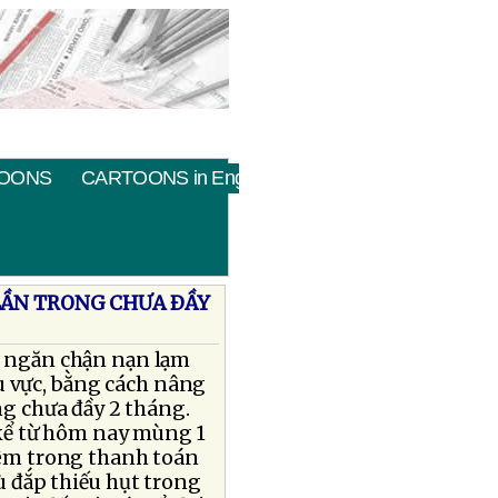
OONS
CARTOONS in English
LẦN TRONG CHƯA ÐẦY
c ngăn chận nạn lạm
u vực, bằng cách nâng
òng chưa đầy 2 tháng.
kể từ hôm nay mùng 1
 đêm trong thanh toán
ù đắp thiếu hụt trong