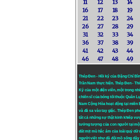
11
12
13
14
16
17
18
19
21
22
23
24
26
27
28
29
31
32
33
34
36
37
38
39
41
42
43
44
46
47
48
49
Thép Đen - Hồi ký của Đặng Chí Bì
Trần Nam thực hiện.
Thép Đen
- Th
Ký của một điện viên, một trong n
chiến sĩ của bóng tối thuộc Quân L
Nam Cộng Hòa hoạt động tại miền
và đã sa vào tay giặc. Thép Đen ph
tất cả những sự thật kinh khiếp vượ
tưởng tượng của con người tại mộ
đất mịt mù hắc ám của loài quỷ dữ
người viết như đã đội mồ sống dậy