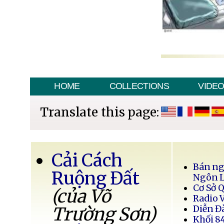
HOME
COLLECTIONS
VIDE
Translate this page:
Cải Cách
Bán ng
Ruộng Đất
Ngôn 
Cơ Sở 
(của Võ
Radio 
Trường Sơn)
Diễn Đ
Khối 8