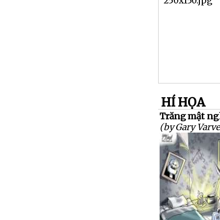
HÍ HỌA
Trăng mật ng
(by Gary Varve