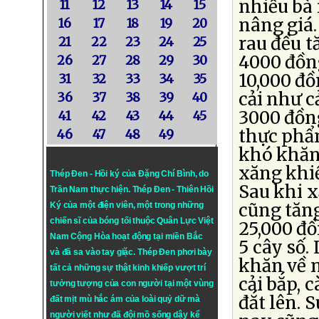
nhiều bà 
11
12
13
14
15
nâng giá.
16
17
18
19
20
rau đều tă
21
22
23
24
25
4000 đồng
26
27
28
29
30
10,000 đồ
31
32
33
34
35
cải như c
36
37
38
39
40
3000 đồn
41
42
43
44
45
thực phẩm
46
47
48
49
khó khăn
xăng khiế
Thép Đen - Hồi ký của Đặng Chí Bình
, do
Sau khi x
Trần Nam thực hiện.
Thép Đen
- Thiên Hồi
cũng tăng
Ký của một điện viên, một trong những
chiến sĩ của bóng tối thuộc Quân Lực Việt
25,000 đ
Nam Cộng Hòa hoạt động tại miền Bắc
5 cây số.
và đã sa vào tay giặc. Thép Đen phơi bày
khăn về n
tất cả những sự thật kinh khiếp vượt trí
cải bắp, 
tưởng tượng của con người tại một vùng
đắt lên. 
đất mịt mù hắc ám của loài quỷ dữ mà
người viết như đã đội mồ sống dậy kể