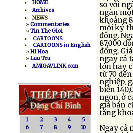
HOME
so với ng
Archives
ngàn một 
NEWS
khoảng 8
»
Commentaries
mỗi ký th
»
Tin The Gioi
đồng. Nga
CARTOONS
87,000 đồ
CARTOONS in English
đồng. Gi
»
Hi Hoa
ngay cả t
»
Luu Tru
lớn hay c
AMIGAVLINK.com
từ 70 đến
nghiệp, g
biến 140,
ngon, ở c
giá bán c
tăng kho
1
2
3
4
5
Ngay cả 
6
7
8
9
10