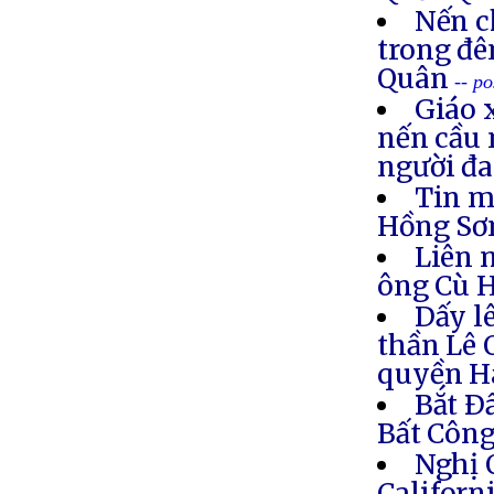
Nến c
trong đê
Quân
-- p
Giáo 
nến cầu 
người đa
Tin m
Hồng S
Liên 
ông Cù 
Dấy l
thần Lê 
quyền H
Bắt Ð
Bất Côn
Nghị 
Califor