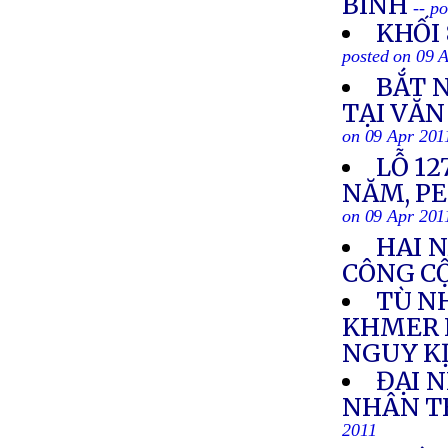
BÌNH
-- p
KHỐI
posted on 09 
BẮT 
TẠI VĂ
on 09 Apr 201
LỖ 1
NĂM, P
on 09 Apr 201
HAI N
CÔNG C
TÙ N
KHMER 
NGUY K
ĐẠI 
NHÂN TH
2011