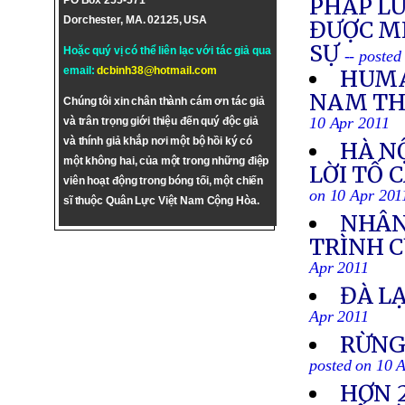
PHÁP LU
PO Box 255-571
Dorchester, MA. 02125, USA
ĐƯỢC M
SỰ
Hoặc quý vị có thể liên lạc với tác giả qua
-- posted
email:
dcbinh38@hotmail.com
HUMA
NAM THẢ
Chúng tôi xin chân thành cám ơn tác giả
10 Apr 2011
và trân trọng giới thiệu đến quý độc giả
và thính giả khắp nơi một bộ hồi ký có
HÀ N
một không hai, của một trong những điệp
LỜI TỐ 
viên hoạt động trong bóng tối, một chiến
on 10 Apr 201
sĩ thuộc Quân Lực Việt Nam Cộng Hòa.
NHÂN
TRÌNH C
Apr 2011
ĐÀ L
Apr 2011
RỪNG
posted on 10 
HƠN 2