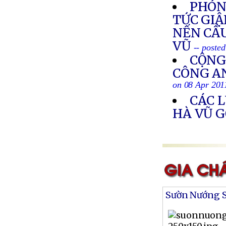
PHÓNG
TỨC GIẬ
NẾN CẦ
VŨ
-- poste
CỘNG
CÔNG AN
on 08 Apr 201
CÁC 
HÀ VŨ G
Sườn Nướng S