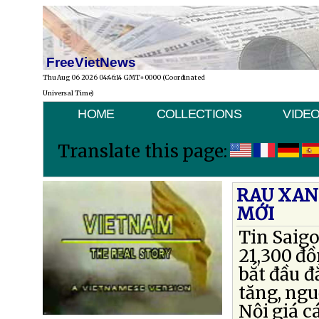
FreeVietNews
Thu Aug 06 2026 04:46:14 GMT+0000 (Coordinated
Universal Time)
HOME
COLLECTIONS
VIDE
Translate this page:
RAU XAN
MỚI
Tin Saigo
21,300 đồ
bắt đầu đ
tăng, ng
Nội giá c