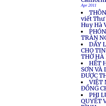
Apr 2011
THÔNG
viết Thư
Huy Hà 
PHÓNG
TRÀN NG
DẤY 
CHO TIN
THỜ HÀ 
HẾT 
SƠN VÀ 
ĐƯỢC T
VIỆT
ĐỒNG C
PHI L
QUYẾT 