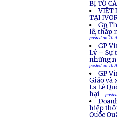
BỊ TỐ C
VIỆT
TẠI IVO
Gp Th
lễ, thắp
posted on 10 
GP Vi
Lý – Sự 
những ng
posted on 10 
GP Vi
Giáo và 
Ls Lê Qu
hại
-- poste
Doanh
hiệp thô
Quốc Q