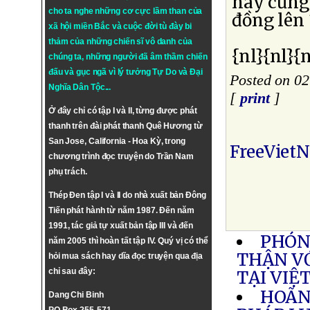
nay cũng 
cho ta nghe những cơ cực lầm than của
đồng lên
xã hội miền Bắc và cuộc đời tù đày bi
thảm của những chiến sĩ vô danh của
{nl}{nl}{n
chúng ta, những người đã âm thầm chiến
đấu và gục ngã vì lý tưởng
Tự Do
và
Đại
Posted on 02
Nghĩa Dân Tộc
...
[
print
]
Ở đây chỉ có tập I và II, từng được phát
thanh trên đài phát thanh Quê Hương từ
San Jose, California - Hoa Kỳ, trong
FreeViet
chương trình đọc truyện do Trần Nam
phụ trách.
Thép Đen tập I và II do nhà xuất bản Đông
Tiến phát hành từ năm 1987. Đến năm
1991, tác giả tự xuất bản tập III và đến
PHÓN
năm 2005 thì hoàn tất tập IV. Quý vị có thể
THẬN V
hỏi mua sách hay dĩa đọc truyện qua địa
chỉ sau đây:
TẠI VIỆ
HOÃN
Dang Chi Binh