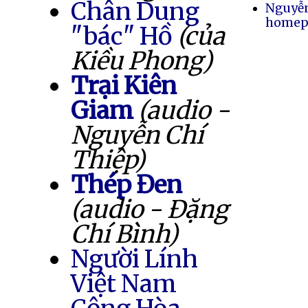
Chân Dung
Nguyễ
homep
"bác" Hồ
(của
Kiều Phong)
Trại Kiên
Giam
(audio -
Nguyễn Chí
Thiệp)
Thép Đen
(audio - Đặng
Chí Bình)
Người Lính
Việt Nam