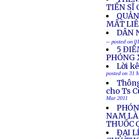
TIẾN SĨ
QUẢN
MẤT LIÊ
DÂN 
-- posted on 0
5 ĐIỂ
PHÓNG 
Lời k
posted on 31 
Thông
cho Ts C
Mar 2011
PHÓNG
NAM LÀ 
THUỐC 
ÐẠI 