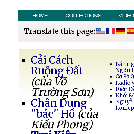
HOME
COLLECTIONS
VIDE
Translate this page:
Cải Cách
Bán ng
Ruộng Đất
Ngôn 
Cơ Sở 
(của Võ
Radio 
Trường Sơn)
Diễn Đ
Khối 8
Chân Dung
Nguyễ
homep
"bác" Hồ
(của
Kiều Phong)