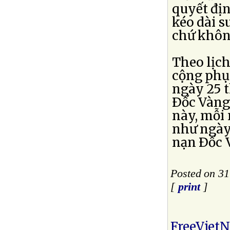
quyết địn
kéo dài s
chứ khôn
Theo lịch
cộng phụ
ngày 25 
Ðốc Vàng 
này, mỗi 
như ngày
nạn Ðốc 
Posted on 3
[
print
]
FreeViet