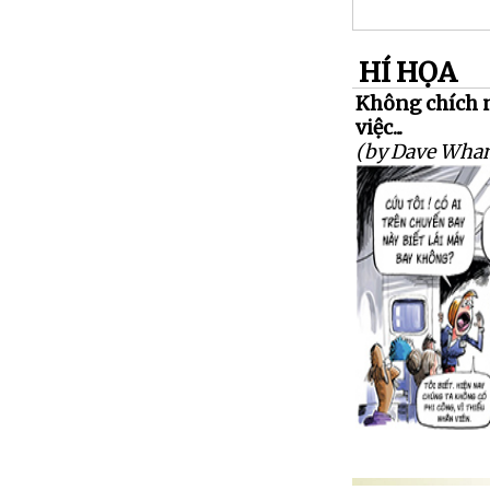
HÍ HỌA
Không chích n
việc...
(by Dave Wha