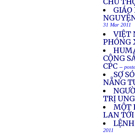
CHỦ TH
GIÁO
NGUYỆN
31 Mar 2011
VIỆT
PHÓNG X
HUMA
CỘNG SẢ
CPC
-- pos
SỢ SÓ
NẴNG T
NGƯỜ
TRỊ UN
MỘT 
LAN TỚI
LỆNH
2011