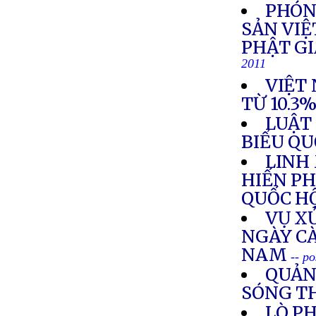
PHÓN
SẢN VIỆ
PHẬT G
2011
VIỆT
TỪ 10.3
LUẬT 
BIỂU QU
LINH
HIẾN PH
QUỐC H
VỤ X
NGÀY C
NAM
-- p
QUẢNG
SÓNG T
LÒ PH