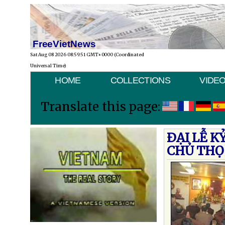
FreeVietNews
Sat Aug 08 2026 08:59:51 GMT+0000 (Coordinated
Universal Time)
HOME
COLLECTIONS
VIDE
Translate this page:
ÐẠI LỄ 
CHỦ THỌ