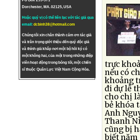
PO Box 255-571
Dorchester, MA. 02125, USA
Hoặc quý vị có thể liên lạc với tác giả qua
email:
dcbinh38@hotmail.com
Chúng tôi xin chân thành cám ơn tác giả
và trân trọng giới thiệu đến quý độc giả
và thính giả khắp nơi một bộ hồi ký có
một không hai, của một trong những điệp
trực khoả
viên hoạt động trong bóng tối, một chiến
sĩ thuộc Quân Lực Việt Nam Cộng Hòa.
nếu có ch
khoảng tr
đi dự lễ t
cho chị l
bẻ khóa t
Anh Nguy
Thanh Ni
cũng bị 
biết năm 