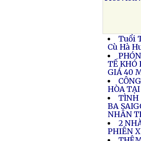
Tuổi 
Cù Hà H
PHÓN
TẾ KHÓ
GIÁ 40 
CÔNG
HÒA TẠ
TÌNH
BA SAI
NHÂN T
2 NH
PHIÊN X
THÊM