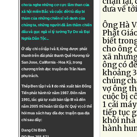
chặn lại,
cho ta nghe những cơ cực lầm than của
đưa về tớ
xã hội miền Bắc và cuộc đời tù đày bi
thảm của những chiến sĩ vô danh của
Ông Hà V
chúng ta, những người đã âm thầm chiến
Phật Giá
đấu và gục ngã vì lý tưởng
Tự Do
và
Đại
biết tro
Nghĩa Dân Tộc
...
cho ông đ
Ở đây chỉ có tập I và II, từng được phát
xã nhưng
thanh trên đài phát thanh Quê Hương từ
ông có đế
San Jose, California - Hoa Kỳ, trong
chương trình đọc truyện do Trần Nam
khoảng 30
phụ trách.
chúng chậ
vợ ông th
Thép Đen tập I và II do nhà xuất bản Đông
Tiến phát hành từ năm 1987. Đến năm
cuộc bị c
1991, tác giả tự xuất bản tập III và đến
1 cái máy
năm 2005 thì hoàn tất tập IV. Quý vị có thể
tiếp tục 
hỏi mua sách hay dĩa đọc truyện qua địa
khỏi nhà 
chỉ sau đây:
hành hun
Dang Chi Binh