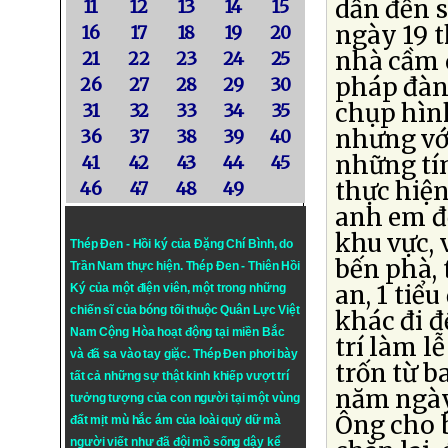
dẫn đến s
11
12
13
14
15
ngày 19 
16
17
18
19
20
nhà cầm 
21
22
23
24
25
pháp đàn
26
27
28
29
30
chụp hình
31
32
33
34
35
nhưng vớ
36
37
38
39
40
những tí
41
42
43
44
45
thực hiện
46
47
48
49
anh em đồ
khu vực, v
Thép Đen - Hồi ký của Đặng Chí Bình
, do
bến phà, 
Trần Nam thực hiện.
Thép Đen
- Thiên Hồi
an, 1 tiể
Ký của một điện viên, một trong những
chiến sĩ của bóng tối thuộc Quân Lực Việt
khác đi đ
Nam Cộng Hòa hoạt động tại miền Bắc
trí làm l
và đã sa vào tay giặc. Thép Đen phơi bày
trốn từ b
tất cả những sự thật kinh khiếp vượt trí
năm ngày 
tưởng tượng của con người tại một vùng
Ông cho 
đất mịt mù hắc ám của loài quỷ dữ mà
người viết như đã đội mồ sống dậy kể