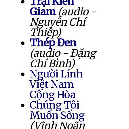
Trại Kiên
Giam
(audio -
Nguyễn Chí
Thiệp)
Thép Đen
(audio - Đặng
Chí Bình)
Người Lính
Việt Nam
Cộng Hòa
Chúng Tôi
Muốn Sống
(Vĩnh Noãn