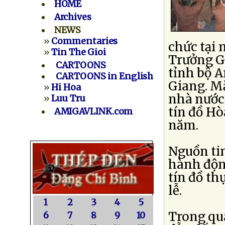
HOME
Archives
NEWS
»
Commentaries
chức tại
»
Tin The Gioi
Trưởng G
CARTOONS
tỉnh bộ 
CARTOONS in English
Giang. M
»
Hi Hoa
nhà nước 
»
Luu Tru
tín đồ Hò
AMIGAVLINK.com
năm.
Nguồn tin
hành độn
tín đồ th
lễ.
1
2
3
4
5
Trong qu
6
7
8
9
10