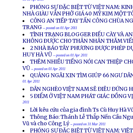
on 01 Apr 2011
PHÓNG SỰ ĐẶC BIỆT TỪ VIỆT NAM: KI
NHÀ GIÀU VẪN PHỞ GIÁ 40 MỸ KIM MỘT T
CÔNG AN TIẾP TAY TẤN CÔNG CHÙA NG
TRANG
-- posted on 01 Apr 2011
TÌNH TRẠNG BLOGGER ÐIẾU CÀY VÀ AN
KHÔNG ÐƯỢC CHO THÂN NHÂN THĂM VI
2 NHÀ BÁO TÂY PHƯƠNG ÐƯỢC PHÉP D
HUY HÀ VŨ
-- posted on 01 Apr 2011
THÊM NHIỀU TIẾNG NÓI CAN THIỆP CHO
VŨ
-- posted on 01 Apr 2011
QUẢNG NGÃI XIN TÌM GIÚP 66 NGƯ DÂ
01 Apr 2011
DÂN NGHÈO VIỆT NAM SẼ ĐIÊU ĐỨNG 
5 ĐIỂM Ở VIỆT NAM PHÁT GIÁC ĐỒNG V
2011
Lời kêu cứu của gia đình Ts Cù Huy Hà V
Thông Báo: Thánh Lễ Thắp Nến Cầu Ngu
Vũ và cho Công Lý
-- posted on 31 Mar 2011
PHÓNG SỰ ĐẶC BIỆT TỪ VIỆT NAM: VIỆ