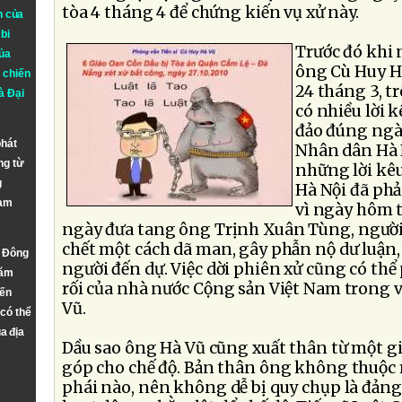
tòa 4 tháng 4 để chứng kiến vụ xử này.
n của
bi
Trước đó khi 
ủa
ông Cù Huy Hà
 chiến
24 tháng 3, t
à
Đại
có nhiều lời 
đảo đúng ngà
phát
Nhân dân Hà N
ng từ
những lời kêu
g
Hà Nội đã phải
Nam
vì ngày hôm t
ngày đưa tang ông Trịnh Xuân Tùng, người
chết một cách dã man, gây phẫn nộ dư luận,
n Đông
người đến dự. Việc dời phiên xử cũng có thể
năm
rối của nhà nước Cộng sản Việt Nam trong 
đến
Vũ.
 có thể
a địa
Dầu sao ông Hà Vũ cũng xuất thân từ một gi
góp cho chế độ. Bản thân ông không thuộc 
phái nào, nên không dễ bị quy chụp là đản