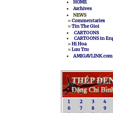
HOME
Archives
NEWS
»
Commentaries
»
Tin The Gioi
CARTOONS
CARTOONS in Eng
»
Hi Hoa
»
Luu Tru
AMIGAVLINK.com
1
2
3
4
6
7
8
9