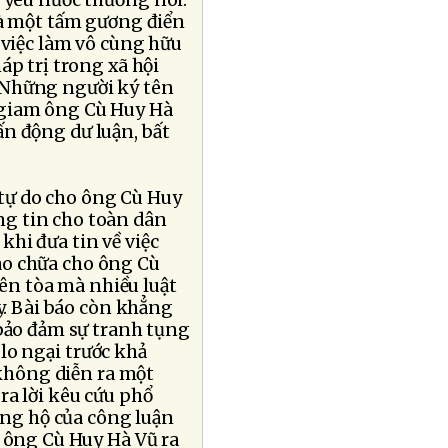
 yêu nước thương nòi.
là một tấm gương điển
 việc làm vô cùng hữu
áp trị trong xã hội
 Những người ký tên
 giam ông Cù Huy Hà
hấn động dư luận, bất
 tự do cho ông Cù Huy
ng tin cho toàn dân
 khi đưa tin về việc
bào chữa cho ông Cù
iên tòa mà nhiều luật
y. Bài báo còn khẳng
 bảo đảm sự tranh tụng
lo ngại trước khả
 không diễn ra một
a lời kêu cứu phổ
ủng hộ của công luận
 ông Cù Huy Hà Vũ ra