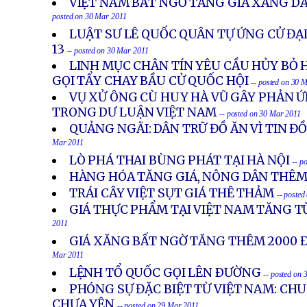
VIỆT NAM BẤT NGỜ TĂNG GIÁ XĂNG DẦ
posted on 30 Mar 2011
LUẬT SƯ LÊ QUỐC QUÂN TỰ ỨNG CỬ ĐẠ
13
-- posted on 30 Mar 2011
LINH MỤC CHÂN TÍN YÊU CẦU HỦY BỎ H
GỌI TẨY CHAY BẦU CỬ QUỐC HỘI
-- posted on 30 
VỤ XỬ ÔNG CÙ HUY HÀ VŨ GÂY PHẢN 
TRONG DƯ LUẬN VIỆT NAM
-- posted on 30 Mar 2011
QUẢNG NGÃI: DÂN TRỮ ĐỒ ĂN VÌ TIN 
Mar 2011
LÒ PHÁ THAI BÙNG PHÁT TẠI HÀ NỘI
-- p
HÀNG HÓA TĂNG GIÁ, NÔNG DÂN THÊM
TRÁI CÂY VIỆT SỤT GIÁ THÊ THẢM
-- poste
GIÁ THỰC PHẨM TẠI VIỆT NAM TĂNG 
2011
GIÁ XĂNG BẤT NGỜ TĂNG THÊM 2000 
Mar 2011
LỆNH TỔ QUỐC GỌI LÊN ÐƯỜNG
-- posted on
PHÓNG SỰ ĐẶC BIỆT TỪ VIỆT NAM: CH
CHƯA YÊN
-- posted on 29 Mar 2011