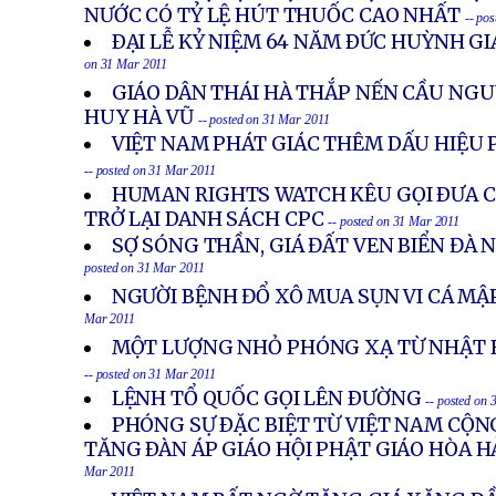
NƯỚC CÓ TỶ LỆ HÚT THUỐC CAO NHẤT
-- po
ÐẠI LỄ KỶ NIỆM 64 NĂM ÐỨC HUỲNH G
on 31 Mar 2011
GIÁO DÂN THÁI HÀ THẮP NẾN CẦU NGU
HUY HÀ VŨ
-- posted on 31 Mar 2011
VIỆT NAM PHÁT GIÁC THÊM DẤU HIỆU 
-- posted on 31 Mar 2011
HUMAN RIGHTS WATCH KÊU GỌI ÐƯA C
TRỞ LẠI DANH SÁCH CPC
-- posted on 31 Mar 2011
SỢ SÓNG THẦN, GIÁ ĐẤT VEN BIỂN ĐÀ
posted on 31 Mar 2011
NGƯỜI BỆNH ĐỔ XÔ MUA SỤN VI CÁ MẬ
Mar 2011
MỘT LƯỢNG NHỎ PHÓNG XẠ TỪ NHẬT B
-- posted on 31 Mar 2011
LỆNH TỔ QUỐC GỌI LÊN ÐƯỜNG
-- posted on
PHÓNG SỰ ÐẶC BIỆT TỪ VIỆT NAM CỘN
TĂNG ÐÀN ÁP GIÁO HỘI PHẬT GIÁO HÒA 
Mar 2011