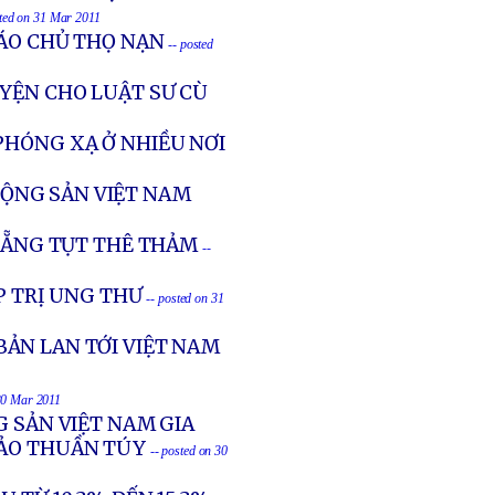
sted on 31 Mar 2011
IÁO CHỦ THỌ NẠN
-- posted
YỆN CHO LUẬT SƯ CÙ
PHÓNG XẠ Ở NHIỀU NƠI
ỘNG SẢN VIỆT NAM
 NẴNG TỤT THÊ THẢM
--
P TRỊ UNG THƯ
-- posted on 31
ẢN LAN TỚI VIỆT NAM
 30 Mar 2011
G SẢN VIỆT NAM GIA
HẢO THUẦN TÚY
-- posted on 30