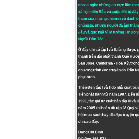
cho ta nghe những cơ cực lầm tha
xã hội miền Bắc và cuộc đời tù đày 
thảm của những chiến sĩ vô danh c
chúng ta, những người đã âm thầm
đấu và gục ngã vì lý tưởng
Tự Do
v
Nghĩa Dân Tộc
...
Ở đây chỉ có tập I và II, từng được 
thanh trên đài phát thanh Quê Hươ
San Jose, California - Hoa Kỳ, tron
chương trình đọc truyện do Trần 
phụ trách.
Thép Đen tập I và II do nhà xuất bả
Tiến phát hành từ năm 1987. Đến 
1991, tác giả tự xuất bản tập III và 
năm 2005 thì hoàn tất tập IV. Quý vị
hỏi mua sách hay dĩa đọc truyện qu
chỉ sau đây:
Dang Chi Binh