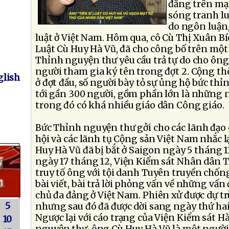
đăng trên mạ
sóng tranh lu
do ngôn luận,
luật ở Việt Nam. Hôm qua, cô Cù Thị Xuân Bíc
Luật Cù Huy Hà Vũ, đã cho công bố trên mộ
Thỉnh nguyện thư yêu cầu trả tự do cho ông
người tham gia ký tên trong đợt 2. Cộng t
lish
ở đợt đầu, số người bày tỏ sự ủng hộ bức th
tới gần 300 người, gồm phần lớn là những 
trong đó có khá nhiều giáo dân Công giáo.
Bức Thỉnh nguyện thư gởi cho các lãnh đạo
hội và các lãnh tụ Cộng sản Việt Nam nhắc lại
Huy Hà Vũ đã bị bắt ở Saigon ngày 5 tháng 
ngày 17 tháng 12, Viện Kiểm sát Nhân dân 
truy tố ông với tội danh Tuyên truyền chố
bài viết, bài trả lời phỏng vấn về những vấ
chủ đa đảng ở Việt Nam. Phiên xử được dự tr
5
nhưng sau đó đã được dời sang ngày thứ hai 
Ngược lại với cáo trạng của Viện Kiểm sát H
10