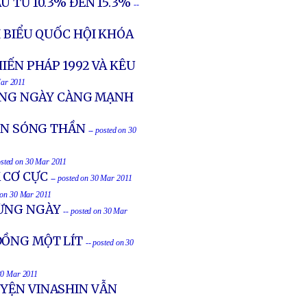
U TỪ 10.3% ĐẾN 15.3%
--
I BIỂU QUỐC HỘI KHÓA
IẾN PHÁP 1992 VÀ KÊU
Mar 2011
ỨNG NGÀY CÀNG MẠNH
ĐỒN SÓNG THẦN
-- posted on 30
osted on 30 Mar 2011
 CƠ CỰC
-- posted on 30 Mar 2011
d on 30 Mar 2011
TỪNG NGÀY
-- posted on 30 Mar
ĐỒNG MỘT LÍT
-- posted on 30
 30 Mar 2011
UYỆN VINASHIN VẪN