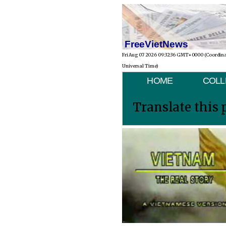
FreeVietNews
Fri Aug 07 2026 09:32:36 GMT+0000 (Coordin
Universal Time)
HOME
COLL
Translate this 