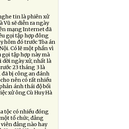
nghe tin là phiên xử
 Vũ sẽ diễn ra ngày
rên mạng Internet đã
kêu gọi tập hợp đông
y hôm đó trước Tòa án
ội. Có lẽ một phần vì
 gọi tập hợp này mà
 dời ngày xử, nhất là
rước 23 tháng 3 là
 đã bị công an đánh
 cho nên có rất nhiều
 phản ánh thái độ bối
việc xử ông Cù Huy Hà
a tộc có nhiều đóng
một tổ chức, đảng
g viên đảng nào hay