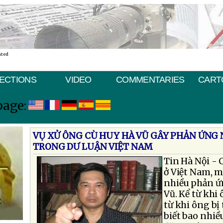
ated
ECTIONS
VIDEO
COMMENTARIES
CART
page:
VỤ XỬ ÔNG CÙ HUY HÀ VŨ GÂY PHẢN ỨNG
TRONG DƯ LUẬN VIỆT NAM
Tin Hà Nội - 
ở Việt Nam, m
nhiều phản ứ
Vũ. Kể từ khi 
từ khi ông bị
biết bao nhiều