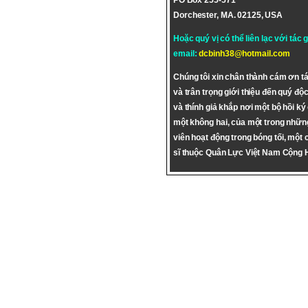
PO Box 255-571
Dorchester, MA. 02125, USA
Hoặc quý vị có thể liên lạc với tác 
email:
dcbinh38@hotmail.com
Chúng tôi xin chân thành cám ơn tá
và trân trọng giới thiệu đến quý độc
và thính giả khắp nơi một bộ hồi ký
một không hai, của một trong nhữn
viên hoạt động trong bóng tối, một 
sĩ thuộc Quân Lực Việt Nam Cộng 