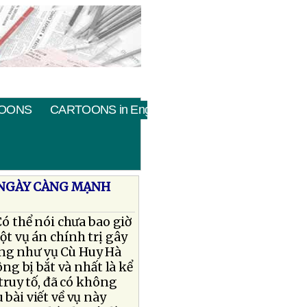
OONS
CARTOONS in English
 NGÀY CÀNG MẠNH
Có thể nói chưa bao giờ
ột vụ án chính trị gây
ng như vụ Cù Huy Hà
ông bị bắt và nhất là kể
 truy tố, đã có không
 bài viết về vụ này