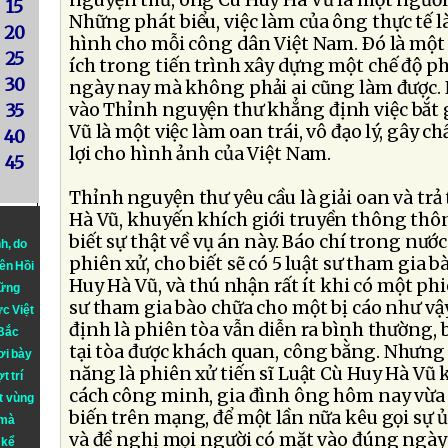
nguyện thư, ông Cù Huy Hà Vũ là một người
15
Những phát biểu, việc làm của ông thực tế 
20
hình cho mỗi công dân Việt Nam. Ðó là một
25
ích trong tiến trình xây dựng một chế độ ph
30
ngày nay mà không phải ai cũng làm được.
vào Thỉnh nguyện thư khẳng định việc bắt
35
Vũ là một việc làm oan trái, vô đạo lý, gây c
40
lợi cho hình ảnh của Việt Nam.
45
Thỉnh nguyện thư yêu cầu là giải oan và trả
Hà Vũ, khuyến khích giới truyền thông thô
biết sự thật về vụ án này. Báo chí trong nước
nh
, do
phiên xử, cho biết sẽ có 5 luật sư tham gia 
iên Hồi
Huy Hà Vũ, và thú nhận rất ít khi có một ph
hững
sư tham gia bào chữa cho một bị cáo như vậ
ực Việt
định là phiên tòa vẫn diễn ra bình thường,
 Bắc
tại tòa được khách quan, công bằng. Nhưng 
ơi bày
năng là phiên xử tiến sĩ Luật Cù Huy Hà Vũ
t trí
cách công minh, gia đình ông hôm nay vừa r
t vùng
biến trên mạng, để một lần nữa kêu gọi sự 
 mà
và đề nghị mọi người có mặt vào đúng ngày
 kể