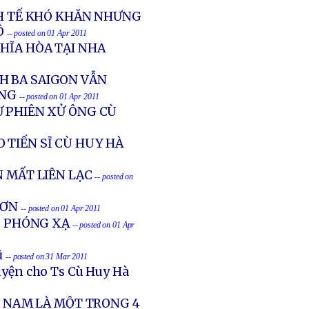
NH TẾ KHÓ KHĂN NHƯNG
Ô
-- posted on 01 Apr 2011
HĨA HÒA TẠI NHA
H BA SAIGON VẪN
ẾNG
-- posted on 01 Apr 2011
Ự PHIÊN XỬ ÔNG CÙ
 TIẾN SĨ CÙ HUY HÀ
N MẤT LIÊN LẠC
-- posted on
HƠN
-- posted on 01 Apr 2011
Ị PHÓNG XẠ
-- posted on 01 Apr
ũ
-- posted on 31 Mar 2011
yện cho Ts Cù Huy Hà
T NAM LÀ MỘT TRONG 4