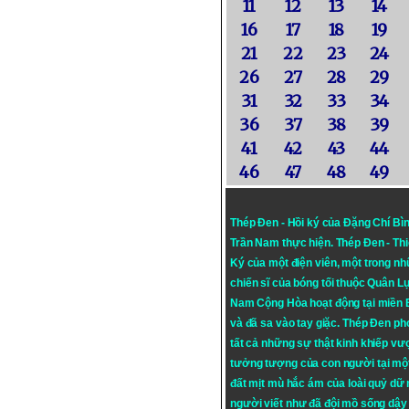
11
12
13
14
16
17
18
19
21
22
23
24
26
27
28
29
31
32
33
34
36
37
38
39
41
42
43
44
46
47
48
49
Thép Đen - Hồi ký của Đặng Chí Bì
Trần Nam thực hiện.
Thép Đen
- Th
Ký của một điện viên, một trong n
chiến sĩ của bóng tối thuộc Quân L
Nam Cộng Hòa hoạt động tại miền
và đã sa vào tay giặc. Thép Đen ph
tất cả những sự thật kinh khiếp vượ
tưởng tượng của con người tại mộ
đất mịt mù hắc ám của loài quỷ dữ
người viết như đã đội mồ sống dậy