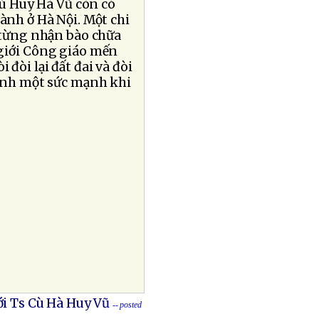
Cù Huy Hà Vũ còn có
hành ở Hà Nội. Một chi
 từng nhận bào chữa
 giới Công giáo mến
đòi lại đất đai và đòi
hành một sức mạnh khi
i Ts Cù Hà Huy Vũ
-- posted