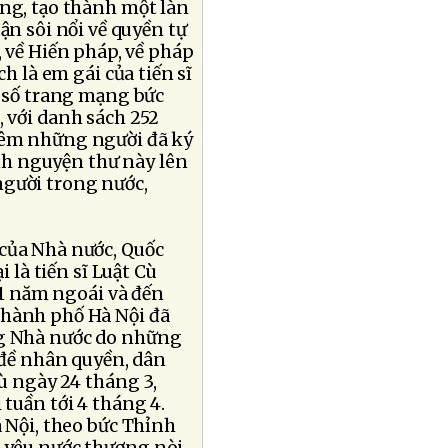
ng, tạo thành một làn
ận sôi nổi về quyền tự
 về Hiến pháp, về pháp
h là em gái của tiến sĩ
t số trang mạng bức
, với danh sách 252
hêm những người đã ký
ỉnh nguyện thư này lên
người trong nước,
 của Nhà nước, Quốc
 là tiến sĩ Luật Cù
11 năm ngoái và đến
Thành phố Hà Nội đã
ng Nhà nước do những
n đề nhân quyền, dân
ù ngày 24 tháng 3,
tuần tới 4 tháng 4.
à Nội, theo bức Thỉnh