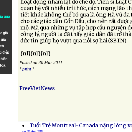
hoạt động nhằm lật đổ chế độ. Tiến sĩ Luật 
quan hệ với nhiều trí thức, cách mạng lão t
tiết khác không thể bỏ qua là ông Hà Vũ đã
giả qua
cho các giáo dân Cồn Dầu, cho nên rất được
mộ. Mà qua những vụ tập hợp cầu nguyện đòi 
c giả
công lý, người ta đã thấy giáo dân đã trở t
 giả
đức tin giúp họ vượt qua nỗi sợ hãi.(SBTN)
 có
g điệp
{nl}{nl}{nl}
chiến
Posted on 30 Mar 2011
Hòa.
[
print
]
FreeVietNews
Tuổi Trẻ Montreal-Canada nặng lòng vớ