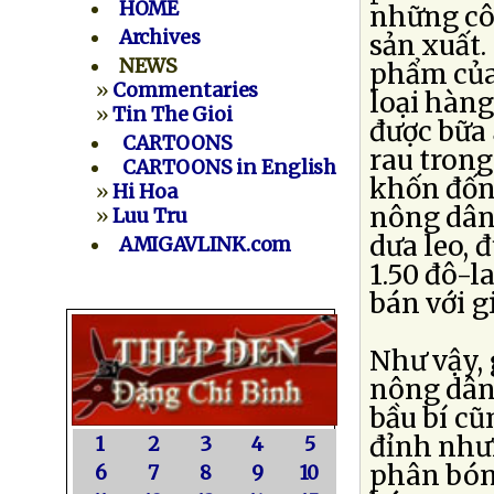
HOME
những cô
Archives
sản xuất
NEWS
phẩm của
»
Commentaries
loại hàng
»
Tin The Gioi
được bữa 
CARTOONS
rau trong
CARTOONS in English
khốn đốn
»
Hi Hoa
nông dân
»
Luu Tru
dưa leo, 
AMIGAVLINK.com
1.50 đô-l
bán với g
Như vậy, 
nông dân 
bầu bí cũ
đỉnh như
1
2
3
4
5
phân bón 
6
7
8
9
10