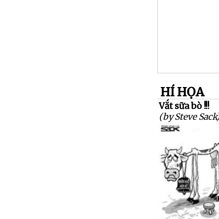
HÍ HỌA
Vắt sữa bò !!!
(by Steve Sack