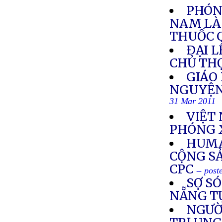
PHÓNG
NAM LÀ 
THUỐC 
ÐẠI 
CHỦ TH
GIÁO
NGUYỆN
31 Mar 2011
VIỆT
PHÓNG X
HUMA
CỘNG SẢ
CPC
-- pos
SỢ SÓ
NẴNG T
NGƯỜ