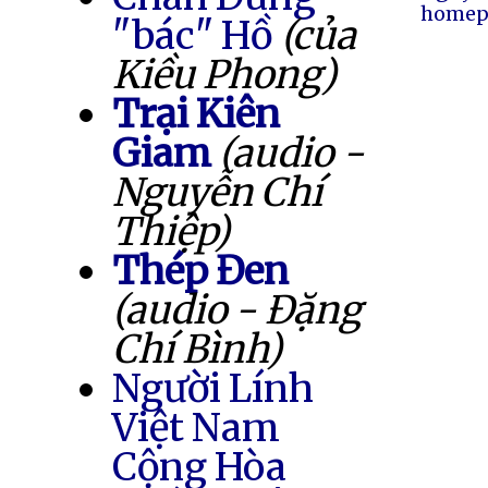
homep
"bác" Hồ
(của
Kiều Phong)
Trại Kiên
Giam
(audio -
Nguyễn Chí
Thiệp)
Thép Đen
(audio - Đặng
Chí Bình)
Người Lính
Việt Nam
Cộng Hòa