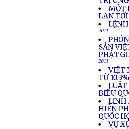
TRỊ UN
MỘT 
LAN TỚI
LỆNH
2011
PHÓN
SẢN VIỆ
PHẬT G
2011
VIỆT
TỪ 10.3
LUẬT 
BIỂU QU
LINH
HIẾN PH
QUỐC H
VỤ X