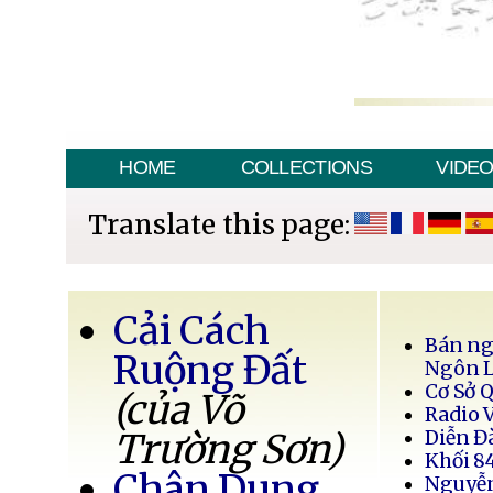
HOME
COLLECTIONS
VIDE
Translate this page:
Cải Cách
Bán ng
Ruộng Đất
Ngôn 
Cơ Sở 
(của Võ
Radio 
Trường Sơn)
Diễn Đ
Khối 8
Chân Dung
Nguyễ