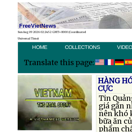
FreeVietNews
Sun Aug 09 2026 02:24:52 GMT+0000 (Coordinated
Universal Time)
HOME
COLLECTIONS
VIDE
Translate this page:
HÀNG HÓ
CỰC
Tin Quản
giá gần n
nên khó k
bữa ăn củ
phẩm chất