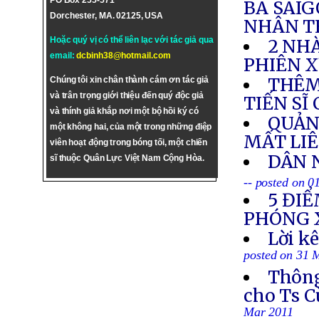
PO Box 255-571
BA SAI
Dorchester, MA. 02125, USA
NHÂN T
Hoặc quý vị có thể liên lạc với tác giả qua
2 NH
email:
dcbinh38@hotmail.com
PHIÊN X
THÊM
Chúng tôi xin chân thành cám ơn tác giả
và trân trọng giới thiệu đến quý độc giả
TIẾN SĨ
và thính giả khắp nơi một bộ hồi ký có
QUẢN
một không hai, của một trong những điệp
MẤT LIÊ
viên hoạt động trong bóng tối, một chiến
DÂN 
sĩ thuộc Quân Lực Việt Nam Cộng Hòa.
-- posted on 0
5 ĐIỂ
PHÓNG 
Lời k
posted on 31 
Thông
cho Ts C
Mar 2011