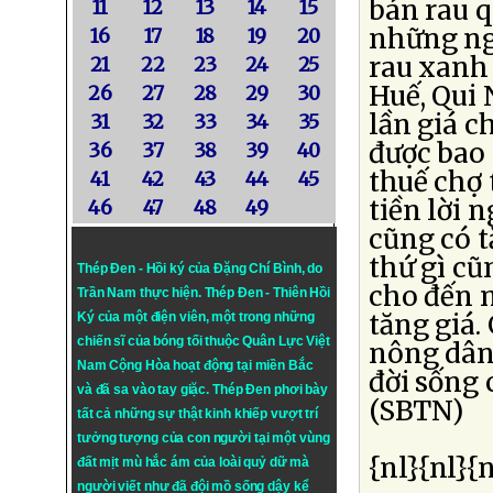
bán rau 
11
12
13
14
15
những ngư
16
17
18
19
20
rau xanh
21
22
23
24
25
Huế, Qui 
26
27
28
29
30
lần giá 
31
32
33
34
35
được bao 
36
37
38
39
40
thuế chợ 
41
42
43
44
45
tiền lời 
46
47
48
49
cũng có t
thứ gì cũ
Thép Đen - Hồi ký của Đặng Chí Bình
, do
cho đến 
Trần Nam thực hiện.
Thép Đen
- Thiên Hồi
tăng giá.
Ký của một điện viên, một trong những
chiến sĩ của bóng tối thuộc Quân Lực Việt
nông dân 
Nam Cộng Hòa hoạt động tại miền Bắc
đời sống 
và đã sa vào tay giặc. Thép Đen phơi bày
(SBTN)
tất cả những sự thật kinh khiếp vượt trí
tưởng tượng của con người tại một vùng
{nl}{nl}{n
đất mịt mù hắc ám của loài quỷ dữ mà
người viết như đã đội mồ sống dậy kể