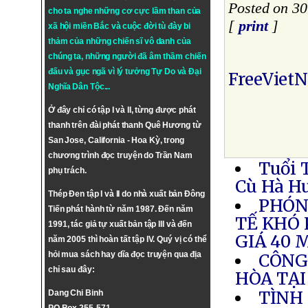
Posted on 3
cho ta nghe những cơ cực lầm than của
[
print
]
xã hội miền Bắc và cuộc đời tù đày bi
thảm của những chiến sĩ vô danh của
chúng ta, những người đã âm thầm chiến
đấu và gục ngã vì lý tưởng
Tự Do
và
Đại
FreeViet
Nghĩa Dân Tộc
...
Ở đây chỉ có tập I và II, từng được phát
thanh trên đài phát thanh Quê Hương từ
San Jose, California - Hoa Kỳ, trong
chương trình đọc truyện do Trần Nam
Tuổi 
phụ trách.
Cù Hà H
Thép Đen tập I và II do nhà xuất bản Đông
PHÓN
Tiến phát hành từ năm 1987. Đến năm
TẾ KHÓ
1991, tác giả tự xuất bản tập III và đến
GIÁ 40 
năm 2005 thì hoàn tất tập IV. Quý vị có thể
hỏi mua sách hay dĩa đọc truyện qua địa
CÔNG
chỉ sau đây:
HÒA TẠ
TÌNH
Dang Chi Binh