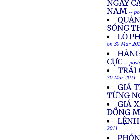
NGÀY C
NAM
-- p
QUẢNG
SÓNG T
LÒ PH
on 30 Mar 20
HÀNG
CỰC
-- pos
TRÁI 
30 Mar 2011
GIÁ 
TỪNG N
GIÁ 
ĐỒNG M
LỆNH
2011
PHÓN