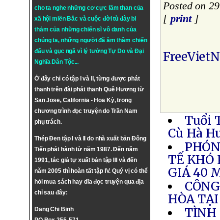
Posted on 2
cho ta nghe những cơ cực lầm than của
[
print
]
xã hội miền Bắc và cuộc đời tù đày bi
thảm của những chiến sĩ vô danh của
chúng ta, những người đã âm thầm chiến
đấu và gục ngã vì lý tưởng
Tự Do
và
Đại
FreeViet
Nghĩa Dân Tộc
...
Ở đây chỉ có tập I và II, từng được phát
thanh trên đài phát thanh Quê Hương từ
San Jose, California - Hoa Kỳ, trong
chương trình đọc truyện do Trần Nam
Tuổi 
phụ trách.
Cù Hà H
Thép Đen tập I và II do nhà xuất bản Đông
PHÓN
Tiến phát hành từ năm 1987. Đến năm
TẾ KHÓ
1991, tác giả tự xuất bản tập III và đến
GIÁ 40 
năm 2005 thì hoàn tất tập IV. Quý vị có thể
hỏi mua sách hay dĩa đọc truyện qua địa
CÔNG
chỉ sau đây:
HÒA TẠ
TÌNH
Dang Chi Binh