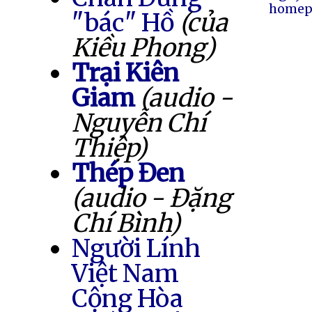
homep
"bác" Hồ
(của
Kiều Phong)
Trại Kiên
Giam
(audio -
Nguyễn Chí
Thiệp)
Thép Đen
(audio - Đặng
Chí Bình)
Người Lính
Việt Nam
Cộng Hòa