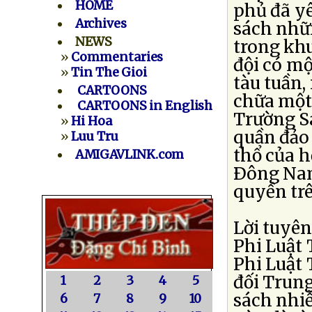
HOME
phủ đã y
Archives
sách nhữn
NEWS
trong kh
»
Commentaries
đội có mộ
»
Tin The Gioi
tàu tuần,
CARTOONS
chữa một
CARTOONS in English
Trường S
»
Hi Hoa
quần đảo 
»
Luu Tru
thổ của h
AMIGAVLINK.com
Ðông Nam
quyền tr
Lời tuyê
Phi Luật 
Phi Luật
đối Trung
1
2
3
4
5
sách nhiễ
6
7
8
9
10