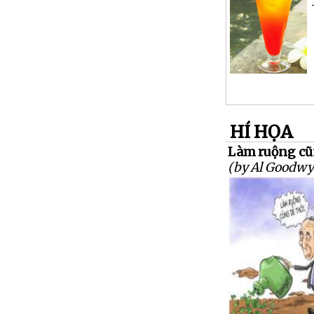
HÍ HỌA
Làm ruộng cũ
(by Al Goodwy