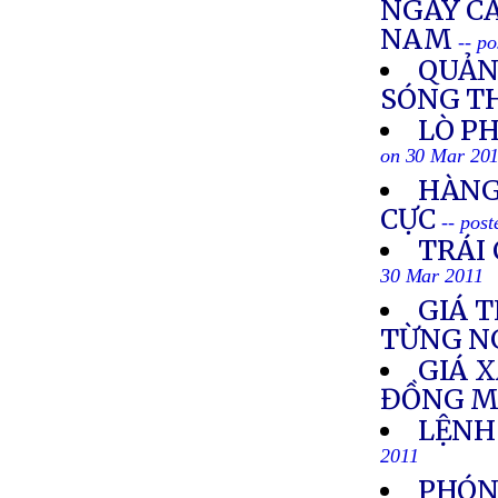
NGÀY C
NAM
-- p
QUẢNG
SÓNG T
LÒ PH
on 30 Mar 20
HÀNG
CỰC
-- pos
TRÁI 
30 Mar 2011
GIÁ 
TỪNG N
GIÁ 
ĐỒNG M
LỆNH
2011
PHÓN