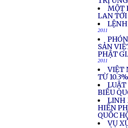
TRỊ UN
MỘT 
LAN TỚI
LỆNH
2011
PHÓN
SẢN VIỆ
PHẬT G
2011
VIỆT
TỪ 10.3
LUẬT 
BIỂU QU
LINH
HIẾN PH
QUỐC H
VỤ X