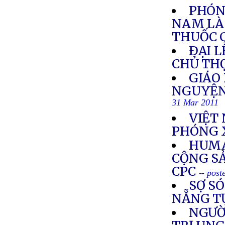
PHÓNG
NAM LÀ 
THUỐC 
ÐẠI 
CHỦ TH
GIÁO
NGUYỆN
31 Mar 2011
VIỆT
PHÓNG X
HUMA
CỘNG SẢ
CPC
-- pos
SỢ SÓ
NẴNG T
NGƯỜ