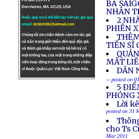
PO Box 255-571
BA SAI
Dorchester, MA. 02125, USA
NHÂN T
Hoặc quý vị có thể liên lạc với tác giả qua
2 NH
email:
dcbinh38@hotmail.com
PHIÊN X
THÊM
Chúng tôi xin chân thành cám ơn tác giả
và trân trọng giới thiệu đến quý độc giả
TIẾN SĨ
và thính giả khắp nơi một bộ hồi ký có
QUẢN
một không hai, của một trong những điệp
MẤT LIÊ
viên hoạt động trong bóng tối, một chiến
DÂN 
sĩ thuộc Quân Lực Việt Nam Cộng Hòa.
-- posted on 0
5 ĐIỂ
PHÓNG 
Lời k
posted on 31 
Thông
cho Ts C
Mar 2011