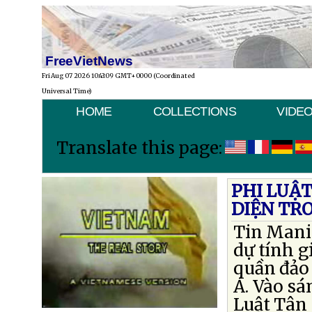
FreeVietNews
Fri Aug 07 2026 10:43:09 GMT+0000 (Coordinated
Universal Time)
HOME
COLLECTIONS
VIDE
Translate this page:
PHI LUẬ
DIỆN TR
Tin Mani
dự tính g
quần đảo
Á. Vào s
Luật Tân 