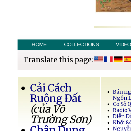
HOME
COLLECTIONS
VIDE
Translate this page:
Cải Cách
Bán ng
Ruộng Đất
Ngôn 
Cơ Sở 
(của Võ
Radio 
Trường Sơn)
Diễn Đ
Khối 8
Chân Dung
Nguyễ