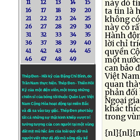
này dò t
11
12
13
14
15
ta tin là 
16
17
18
19
20
không có
21
22
23
24
25
này có rấ
26
27
28
29
30
Hành độn
31
32
33
34
35
lời chỉ t
36
37
38
39
40
quyền Cộn
41
42
43
44
45
một nước
46
47
48
49
can bảo đ
Việt Nam 
Thép Đen - Hồi ký của Đặng Chí Bình
, do
quan thày
Trần Nam thực hiện.
Thép Đen
- Thiên Hồi
phản đối 
Ký của một điện viên, một trong những
chiến sĩ của bóng tối thuộc Quân Lực Việt
Ngoại gi
Nam Cộng Hòa hoạt động tại miền Bắc
khác thí
và đã sa vào tay giặc. Thép Đen phơi bày
trong vù
tất cả những sự thật kinh khiếp vượt trí
tưởng tượng của con người tại một vùng
{nl}{nl}{n
đất mịt mù hắc ám của loài quỷ dữ mà
người viết như đã đội mồ sống dậy kể