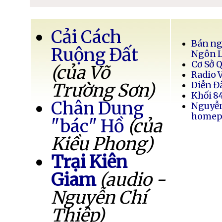
Cải Cách
Bán ng
Ruộng Đất
Ngôn 
Cơ Sở 
(của Võ
Radio 
Trường Sơn)
Diễn Đ
Khối 8
Chân Dung
Nguyễ
homep
"bác" Hồ
(của
Kiều Phong)
Trại Kiên
Giam
(audio -
Nguyễn Chí
Thiệp)