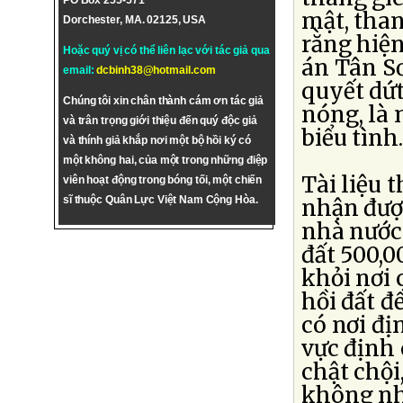
PO Box 255-571
mật, tha
Dorchester, MA. 02125, USA
rằng hiện
Hoặc quý vị có thể liên lạc với tác giả qua
án Tân Sơ
email:
dcbinh38@hotmail.com
quyết dứ
Chúng tôi xin chân thành cám ơn tác giả
nóng, là 
và trân trọng giới thiệu đến quý độc giả
biểu tình.
và thính giả khắp nơi một bộ hồi ký có
một không hai, của một trong những điệp
Tài liệu 
viên hoạt động trong bóng tối, một chiến
sĩ thuộc Quân Lực Việt Nam Cộng Hòa.
nhận được
nhà nước 
đất 500,0
khỏi nơi 
hồi đất đ
có nơi đị
vực định 
chật chội
không nh