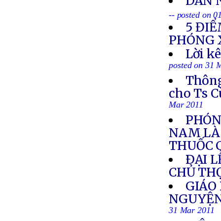
DÂN 
-- posted on 0
5 ĐIỂ
PHÓNG 
Lời k
posted on 31 
Thông
cho Ts C
Mar 2011
PHÓNG
NAM LÀ 
THUỐC 
ÐẠI 
CHỦ TH
GIÁO
NGUYỆN
31 Mar 2011