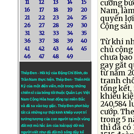
cưỡng bức
11
12
13
14
15
Nam, làm
16
17
18
19
20
quyền lợ
21
22
23
24
25
Cộng sản
26
27
28
29
30
31
32
33
34
35
Từ khi nh
36
37
38
39
40
chủ cộng 
41
42
43
44
45
chưa bao 
46
47
48
49
gay gắt q
từ năm 20
Thép Đen - Hồi ký của Đặng Chí Bình
, do
tranh chố
Trần Nam thực hiện.
Thép Đen
- Thiên Hồi
tổng kết,
Ký của một điện viên, một trong những
chiến sĩ của bóng tối thuộc Quân Lực Việt
khiếu kiệ
Nam Cộng Hòa hoạt động tại miền Bắc
240,584 l
và đã sa vào tay giặc. Thép Đen phơi bày
cướp. The
tất cả những sự thật kinh khiếp vượt trí
trong 5 n
tưởng tượng của con người tại một vùng
thì đã có 
đất mịt mù hắc ám của loài quỷ dữ mà
người viết như đã đội mồ sống dậy kể