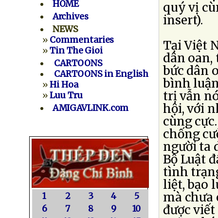
HOME
quý vị cù
Archives
insert).
NEWS
»
Commentaries
Tại Việt 
»
Tin The Gioi
dân oan, 
CARTOONS
bức dân o
CARTOONS in English
bình luận
»
Hi Hoa
trị vẫn n
»
Luu Tru
hội, với 
AMIGAVLINK.com
cùng cực.
chống cư
người ta 
Bộ Luật đ
tình trạn
liệt, bạo
mà chưa c
1
2
3
4
5
được viế
6
7
8
9
10