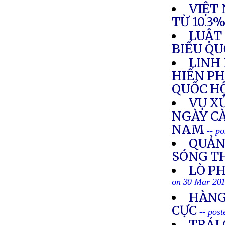
VIỆT
TỪ 10.3
LUẬT 
BIỂU QU
LINH
HIẾN PH
QUỐC H
VỤ X
NGÀY C
NAM
-- p
QUẢNG
SÓNG T
LÒ PH
on 30 Mar 20
HÀNG
CỰC
-- pos
TRÁI 