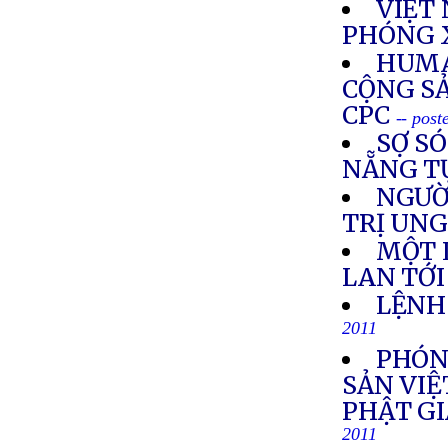
VIỆT
PHÓNG X
HUMA
CỘNG SẢ
CPC
-- pos
SỢ SÓ
NẴNG T
NGƯỜ
TRỊ UN
MỘT 
LAN TỚI
LỆNH
2011
PHÓN
SẢN VIỆ
PHẬT G
2011