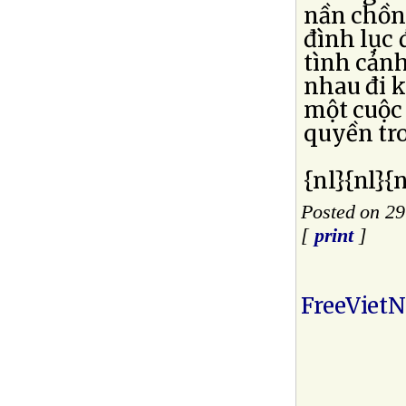
nần chồng
đình lục 
tình cảnh
nhau đi k
một cuộc 
quyền tr
{nl}{nl}{n
Posted on 2
[
print
]
FreeViet