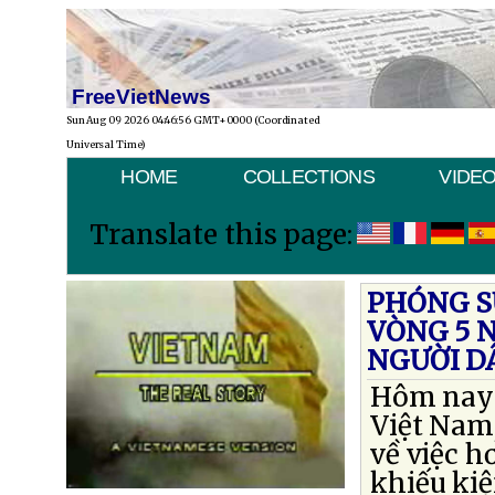
FreeVietNews
Sun Aug 09 2026 04:46:56 GMT+0000 (Coordinated
Universal Time)
HOME
COLLECTIONS
VIDE
Translate this page:
PHÓNG S
VÒNG 5 N
NGƯỜI DÂ
Hôm nay t
Việt Nam,
về việc h
khiếu kiệ