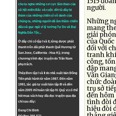
1515 đoàn
cho ta nghe những cơ cực lầm than của
người.
xã hội miền Bắc và cuộc đời tù đày bi
thảm của những chiến sĩ vô danh của
Những ng
chúng ta, những người đã âm thầm chiến
mang the
đấu và gục ngã vì lý tưởng
Tự Do
và
Đại
giải phón
Nghĩa Dân Tộc
...
của Quốc 
Ở đây chỉ có tập I và II, từng được phát
đối với c
thanh trên đài phát thanh Quê Hương từ
tranh khi
San Jose, California - Hoa Kỳ, trong
chương trình đọc truyện do Trần Nam
công, tốn
phụ trách.
đập mang 
Văn Gian
Thép Đen tập I và II do nhà xuất bản Đông
Tiến phát hành từ năm 1987. Đến năm
chức đoàn
1991, tác giả tự xuất bản tập III và đến
trụ sở ti
năm 2005 thì hoàn tất tập IV. Quý vị có thể
đến hôm n
hỏi mua sách hay dĩa đọc truyện qua địa
tình đòi 
chỉ sau đây:
hiệu đòi 
Dang Chi Binh
tháng giê