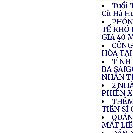
Tuổi 
Cù Hà H
PHÓN
TẾ KHÓ
GIÁ 40 
CÔNG
HÒA TẠ
TÌNH
BA SAI
NHÂN T
2 NH
PHIÊN X
THÊM
TIẾN SĨ
QUẢN
MẤT LIÊ