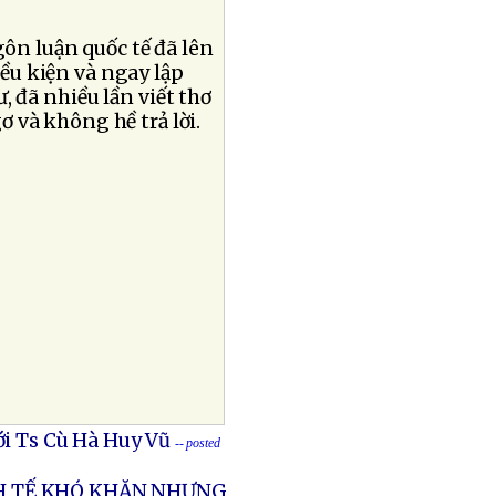
ôn luận quốc tế đã lên
iều kiện và ngay lập
ư, đã nhiều lần viết thơ
 và không hề trả lời.
i Ts Cù Hà Huy Vũ
-- posted
NH TẾ KHÓ KHĂN NHƯNG