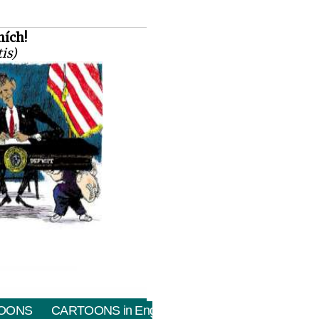
hích!
tis)
OONS
CARTOONS in English