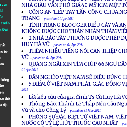
NHÀ GIÀU VẪN PHỞ GIÁ 40 MỸ KIM MỘT T
n của
bi
CÔNG AN TIẾP TAY TẤN CÔNG CHÙA NG
ủa
TRANG
-- posted on 01 Apr 2011
 chiến
TÌNH TRẠNG BLOGGER ÐIẾU CÀY VÀ AN
à
Đại
KHÔNG ÐƯỢC CHO THÂN NHÂN THĂM VI
2 NHÀ BÁO TÂY PHƯƠNG ÐƯỢC PHÉP D
HUY HÀ VŨ
-- posted on 01 Apr 2011
phát
THÊM NHIỀU TIẾNG NÓI CAN THIỆP CHO
ng từ
VŨ
g
-- posted on 01 Apr 2011
QUẢNG NGÃI XIN TÌM GIÚP 66 NGƯ DÂ
Nam
01 Apr 2011
DÂN NGHÈO VIỆT NAM SẼ ĐIÊU ĐỨNG 
n Đông
5 ĐIỂM Ở VIỆT NAM PHÁT GIÁC ĐỒNG V
năm
2011
đến
Lời kêu cứu của gia đình Ts Cù Huy Hà V
 có thể
Thông Báo: Thánh Lễ Thắp Nến Cầu Ngu
a địa
Vũ và cho Công Lý
-- posted on 31 Mar 2011
PHÓNG SỰ ĐẶC BIỆT TỪ VIỆT NAM: VIỆ
NƯỚC CÓ TỶ LỆ HÚT THUỐC CAO NHẤT
-- po