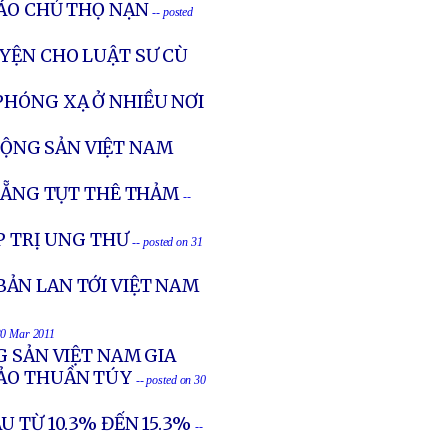
IÁO CHỦ THỌ NẠN
-- posted
YỆN CHO LUẬT SƯ CÙ
PHÓNG XẠ Ở NHIỀU NƠI
ỘNG SẢN VIỆT NAM
 NẴNG TỤT THÊ THẢM
--
P TRỊ UNG THƯ
-- posted on 31
ẢN LAN TỚI VIỆT NAM
 30 Mar 2011
G SẢN VIỆT NAM GIA
HẢO THUẦN TÚY
-- posted on 30
U TỪ 10.3% ĐẾN 15.3%
--