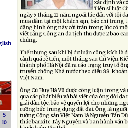
xác định và có
Tiến sĩ luật C
ngày 5 tháng 11 năm ngoái lúc đầu với tội da
mua dâm tại một khách sạn, báo chí trung 
đăng hình ông này cởi trần trong lúc có mộ
viết rằng Công an đã tịch thu được 2 bao ca
chứng.
lish
Thế nhưng sau khi bị dư luận công kích là 
cảnh quá rẻ tiền, một tháng sau thì Viện K
thành phố Hà Nội đã ra cáo trạng truy tố ôn
truyền chống Nhà nước theo điều 88, khoản 
Việt Nam.
Ông Cù Huy Hà Vũ được công luận trong và 
qua các phát biểu và bài viết của ông đòi đa
giải dân tộc, bảo vệ quyền lợi cho những ng
cưỡng bức trung dụng đất đai. Ông là người
5
tướng Cộng sản Việt Nam là Nguyễn Tấn Dũ
thác bauxite Tây Nguyên và ban hành văn b
10