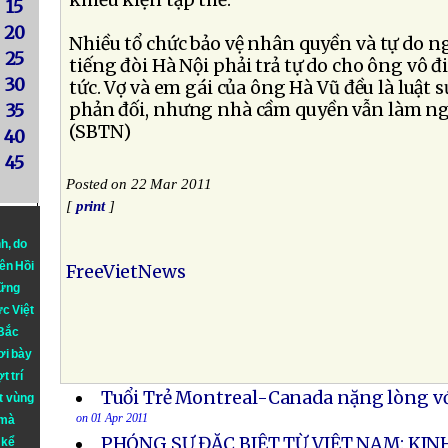
khiếu kiện tập thể.
15
20
Nhiều tổ chức bảo vệ nhân quyền và tự do ng
25
tiếng đòi Hà Nội phải trả tự do cho ông vô đ
30
tức. Vợ và em gái của ông Hà Vũ đều là luật s
phản đối, nhưng nhà cầm quyền vẫn làm ngơ
35
(SBTN)
40
45
Posted on 22 Mar 2011
[
print
]
nh
, do
iên Hồi
FreeVietNews
hững
ực Việt
 Bắc
ơi bày
t trí
Tuổi Trẻ Montreal-Canada nặng lòng vớ
t vùng
on 01 Apr 2011
 mà
PHÓNG SỰ ĐẶC BIỆT TỪ VIỆT NAM: KI
 kể