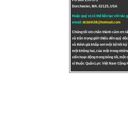
PO Box 255-571
Dorchester, MA. 02125, USA
Hoặc quý vị có thể liên lạc với tác 
email:
dcbinh38@hotmail.com
Chúng tôi xin chân thành cám ơn tá
và trân trọng giới thiệu đến quý độc
và thính giả khắp nơi một bộ hồi ký
một không hai, của một trong nhữn
viên hoạt động trong bóng tối, một 
sĩ thuộc Quân Lực Việt Nam Cộng 