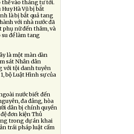
 thể vào tháng tư tới.
ù Huy Hà Vũ bị bắt
nh là bị bắt quả tang
thành với nhà nước đã
t phụ nữ đến thăm, và
o su để làm tang
đây là một màn dàn
iểm sát Nhân dân
g với tội danh tuyên
1, bộ Luật Hình sự của
ngoài nước biết đến
 nguyên, đa đảng, hòa
ười dân bị chính quyền
 đệ đơn kiện Thủ
ng trong dự án khai
ản trái pháp luật cấm