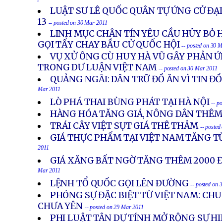
posted on 30 Mar 2011
LUẬT SƯ LÊ QUỐC QUÂN TỰ ỨNG CỬ ĐẠ
13
-- posted on 30 Mar 2011
LINH MỤC CHÂN TÍN YÊU CẦU HỦY BỎ H
GỌI TẨY CHAY BẦU CỬ QUỐC HỘI
-- posted on 30 
VỤ XỬ ÔNG CÙ HUY HÀ VŨ GÂY PHẢN 
TRONG DƯ LUẬN VIỆT NAM
-- posted on 30 Mar 2011
QUẢNG NGÃI: DÂN TRỮ ĐỒ ĂN VÌ TIN 
Mar 2011
LÒ PHÁ THAI BÙNG PHÁT TẠI HÀ NỘI
-- p
HÀNG HÓA TĂNG GIÁ, NÔNG DÂN THÊM
TRÁI CÂY VIỆT SỤT GIÁ THÊ THẢM
-- poste
GIÁ THỰC PHẨM TẠI VIỆT NAM TĂNG 
2011
GIÁ XĂNG BẤT NGỜ TĂNG THÊM 2000 
Mar 2011
LỆNH TỔ QUỐC GỌI LÊN ÐƯỜNG
-- posted on
PHÓNG SỰ ĐẶC BIỆT TỪ VIỆT NAM: CH
CHƯA YÊN
-- posted on 29 Mar 2011
PHI LUẬT TÂN DỰ TÍNH MỞ RỘNG SỰ H