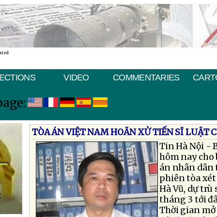
ated
ECTIONS
VIDEO
COMMENTARIES
CART
page:
TÒA ÁN VIỆT NAM HOÃN XỬ TIẾN SĨ LUẬT 
Tin Hà Nội - 
hôm nay cho b
án nhân dân 
phiên tòa xét 
Hà Vũ, dự trù 
tháng 3 tới đâ
Thời gian mở