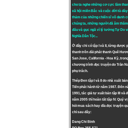
cho ta nghe những cơ cực lầm tha
xã hội miền Bắc và cuộc đời tù đày 
thảm của những chiến sĩ vô danh c
chúng ta, những người đã âm thầm
đấu và gục ngã vì lý tưởng
Tự Do
v
Nghĩa Dân Tộc
...
Ở đây chỉ có tập I và II, từng được 
thanh trên đài phát thanh Quê Hươ
San Jose, California - Hoa Kỳ, tron
chương trình đọc truyện do Trần 
phụ trách.
Thép Đen tập I và II do nhà xuất bả
Tiến phát hành từ năm 1987. Đến 
1991, tác giả tự xuất bản tập III và 
năm 2005 thì hoàn tất tập IV. Quý vị
hỏi mua sách hay dĩa đọc truyện qu
chỉ sau đây:
Dang Chi Binh