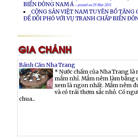
BIỂN ĐÔNG NAM Á
-- posted on 29 Mar 2011
CỘNG SẢN VIỆT NAM TUYÊN BỐ TĂNG 
ĐỂ ĐỐI PHÓ VỚI VỤ TRANH CHẤP BIỂN Đ
Bánh Căn Nha Trang
* Nước chấm của Nha Trang là
mắm nhỉ. Mắm nêm làm bằng cá
xem là ngon nhất. Mắm nêm đư
và có trái thơm sắc nhỏ. Có ng
chua...