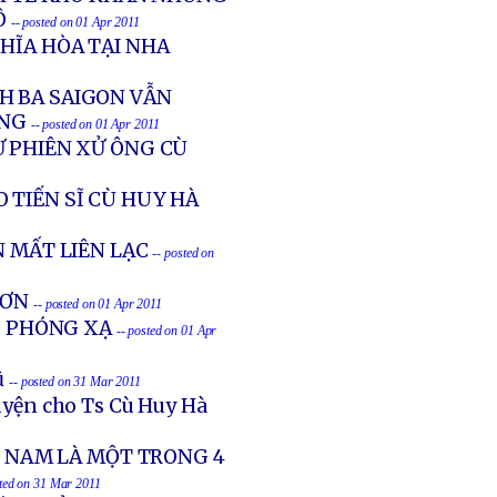
Ô
-- posted on 01 Apr 2011
HĨA HÒA TẠI NHA
H BA SAIGON VẪN
ẾNG
-- posted on 01 Apr 2011
Ự PHIÊN XỬ ÔNG CÙ
 TIẾN SĨ CÙ HUY HÀ
N MẤT LIÊN LẠC
-- posted on
HƠN
-- posted on 01 Apr 2011
Ị PHÓNG XẠ
-- posted on 01 Apr
ũ
-- posted on 31 Mar 2011
yện cho Ts Cù Huy Hà
T NAM LÀ MỘT TRONG 4
sted on 31 Mar 2011