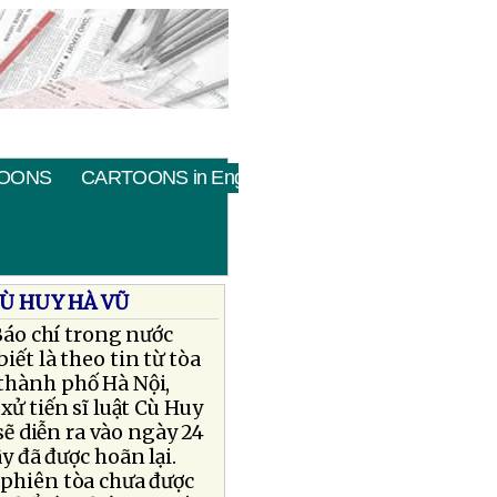
OONS
CARTOONS in English
CÙ HUY HÀ VŨ
Báo chí trong nước
iết là theo tin từ tòa
thành phố Hà Nội,
xử tiến sĩ luật Cù Huy
sẽ diễn ra vào ngày 24
y đã được hoãn lại.
 phiên tòa chưa được