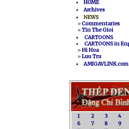
HOME
Archives
NEWS
»
Commentaries
»
Tin The Gioi
CARTOONS
CARTOONS in Eng
»
Hi Hoa
»
Luu Tru
AMIGAVLINK.com
1
2
3
4
6
7
8
9