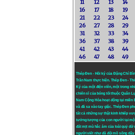
11
12
13
14
16
17
18
19
21
22
23
24
26
27
28
29
31
32
33
34
36
37
38
39
41
42
43
44
46
47
48
49
Thép Đen - Hồi ký của Đặng Chí Bì
Trần Nam thực hiện.
Thép Đen
- Th
Ký của một điện viên, một trong n
chiến sĩ của bóng tối thuộc Quân L
Nam Cộng Hòa hoạt động tại miền
và đã sa vào tay giặc. Thép Đen ph
tất cả những sự thật kinh khiếp vượ
tưởng tượng của con người tại mộ
đất mịt mù hắc ám của loài quỷ dữ
người viết như đã đội mồ sống dậy