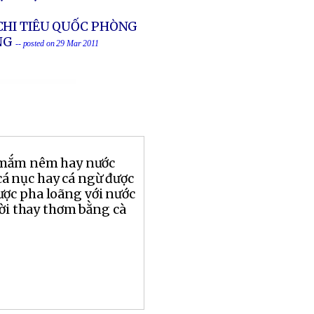
CHI TIÊU QUỐC PHÒNG
ÔNG
-- posted on 29 Mar 2011
 mắm nêm hay nước
 nục hay cá ngừ được
ợc pha loãng với nước
ười thay thơm bằng cà