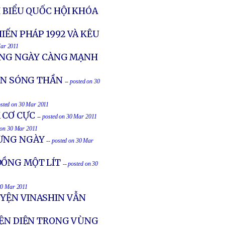
I BIỂU QUỐC HỘI KHÓA
IẾN PHÁP 1992 VÀ KÊU
Mar 2011
ỨNG NGÀY CÀNG MẠNH
ĐỒN SÓNG THẦN
-- posted on 30
osted on 30 Mar 2011
 CƠ CỰC
-- posted on 30 Mar 2011
d on 30 Mar 2011
TỪNG NGÀY
-- posted on 30 Mar
ĐỒNG MỘT LÍT
-- posted on 30
 30 Mar 2011
UYỆN VINASHIN VẪN
IỆN DIỆN TRONG VÙNG