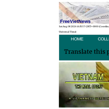
FreeVietNews
Sat Aug 08 2026 16:35:57 GMT+0000 (Coordin
Universal Time)
HOME
COLL
Translate this 