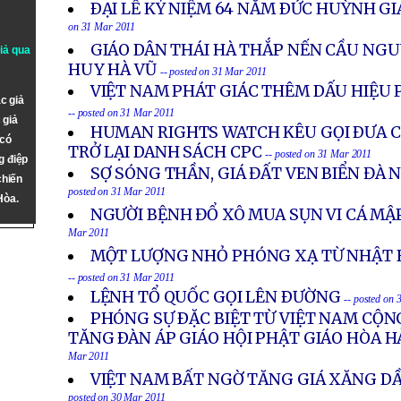
ÐẠI LỄ KỶ NIỆM 64 NĂM ÐỨC HUỲNH G
on 31 Mar 2011
GIÁO DÂN THÁI HÀ THẮP NẾN CẦU NGU
giả qua
HUY HÀ VŨ
-- posted on 31 Mar 2011
VIỆT NAM PHÁT GIÁC THÊM DẤU HIỆU 
c giả
-- posted on 31 Mar 2011
 giả
HUMAN RIGHTS WATCH KÊU GỌI ÐƯA C
 có
TRỞ LẠI DANH SÁCH CPC
-- posted on 31 Mar 2011
g điệp
SỢ SÓNG THẦN, GIÁ ĐẤT VEN BIỂN ĐÀ
chiến
posted on 31 Mar 2011
Hòa.
NGƯỜI BỆNH ĐỔ XÔ MUA SỤN VI CÁ MẬ
Mar 2011
MỘT LƯỢNG NHỎ PHÓNG XẠ TỪ NHẬT B
-- posted on 31 Mar 2011
LỆNH TỔ QUỐC GỌI LÊN ÐƯỜNG
-- posted on
PHÓNG SỰ ÐẶC BIỆT TỪ VIỆT NAM CỘN
TĂNG ÐÀN ÁP GIÁO HỘI PHẬT GIÁO HÒA 
Mar 2011
VIỆT NAM BẤT NGỜ TĂNG GIÁ XĂNG DẦ