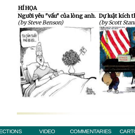
HÍ HỌA
Người yêu "vấu" của lòng anh.
Dự luật kích t
(by Steve Benson)
(by Scott Stan
ECTIONS
VIDEO
COMMENTARIES
CART