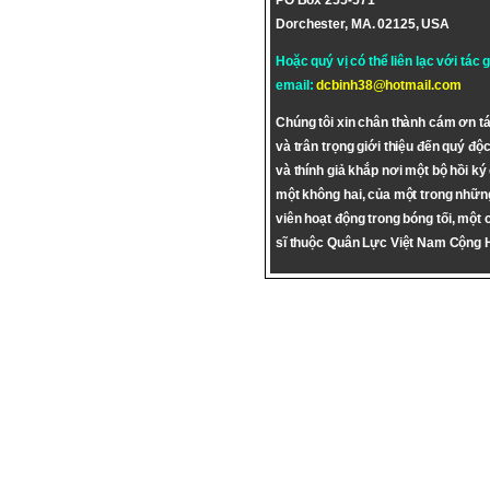
PO Box 255-571
Dorchester, MA. 02125, USA
Hoặc quý vị có thể liên lạc với tác 
email:
dcbinh38@hotmail.com
Chúng tôi xin chân thành cám ơn tá
và trân trọng giới thiệu đến quý độc
và thính giả khắp nơi một bộ hồi ký
một không hai, của một trong nhữn
viên hoạt động trong bóng tối, một 
sĩ thuộc Quân Lực Việt Nam Cộng 