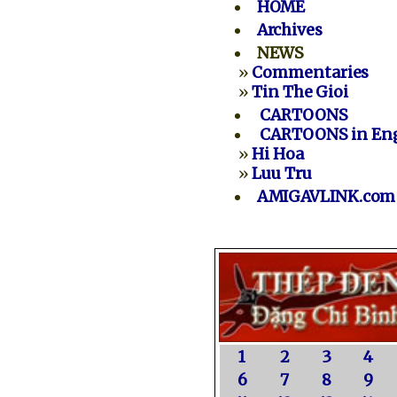
HOME
Archives
NEWS
»
Commentaries
»
Tin The Gioi
CARTOONS
CARTOONS in Eng
»
Hi Hoa
»
Luu Tru
AMIGAVLINK.com
1
2
3
4
6
7
8
9