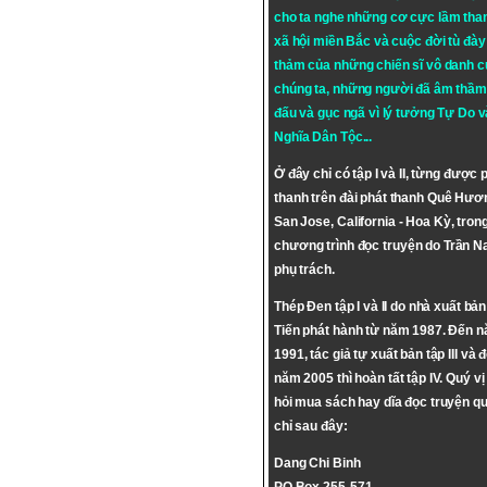
cho ta nghe những cơ cực lầm tha
xã hội miền Bắc và cuộc đời tù đày 
thảm của những chiến sĩ vô danh c
chúng ta, những người đã âm thầm
đấu và gục ngã vì lý tưởng
Tự Do
v
Nghĩa Dân Tộc
...
Ở đây chỉ có tập I và II, từng được 
thanh trên đài phát thanh Quê Hươ
San Jose, California - Hoa Kỳ, tron
chương trình đọc truyện do Trần 
phụ trách.
Thép Đen tập I và II do nhà xuất bả
Tiến phát hành từ năm 1987. Đến 
1991, tác giả tự xuất bản tập III và 
năm 2005 thì hoàn tất tập IV. Quý vị
hỏi mua sách hay dĩa đọc truyện qu
chỉ sau đây:
Dang Chi Binh