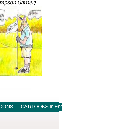
impson Garner)
OONS
CARTOONS in English