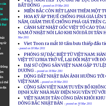
VIỆT NAM TIẾP TỤC GÂY ÁP LỰC ĐỐI VỚI
n của
BẤT ĐỒNG
-- posted on 19 Mar 2011
bi
MIỀN BẮC CÒN RÉT LẠNH THÊM MỘT T
ủa
HOA KỲ ÁP THUẾ CHỐNG PHÁ GIÁ LÊN 
 chiến
NĂM, GIẢM THUẾ CHỐNG PHÁ GIÁ TRÊN C
à
Đại
CẢNH SÁT NHẬT GỐC VIỆT TỐ CÁO TÒA 
NAM Ở NHẬT NÓI LÁO KHI NÓI ĐÃ DI TẢN 
Mar 2011
phát
Viet Toon ra mắt 10 tấm bưu thiếp đầu 
ng từ
g
- posted on 18 Mar 2011
Nam
PHÓNG SỰ ĐẶC BIỆT TỪ VIỆT NAM: H
VIỆT TỪ LYBIA TRỞ VỀ, LẠI ĐỐI MẶT VỚI Đ
ĐẠI SỨ CỘNG SẢN VIỆT NAM GẶP TƯ LỆ
n Đông
DƯƠNG
-- posted on 18 Mar 2011
năm
ĐỘNG ĐẤT NHẬT BẢN ẢNH HƯỞNG TỚI 
đến
VIỆT NAM
-- posted on 18 Mar 2011
 có thể
CỘNG SẢN VIỆT NAM TUYÊN BỐ KHÔNG
a địa
ĐỊNH XÂY NHÀ MÁY ĐIỆN NGUYÊN TỬ VỚI
VIỆT NAM DI TẢN CÔNG DÂN KHỎI KHU
ĐÔNG BẮC NHẬT BẢN
-- posted on 18 Mar 2011