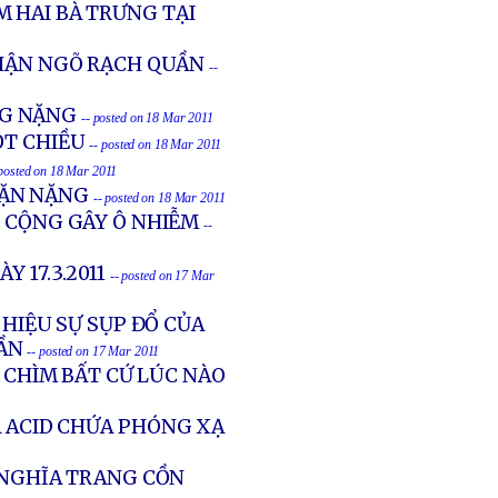
 HAI BÀ TRƯNG TẠI
CHẬN NGÕ RẠCH QUẦN
--
ƠNG NẶNG
-- posted on 18 Mar 2011
ỘT CHIỀU
-- posted on 18 Mar 2011
 posted on 18 Mar 2011
MẶN NẶNG
-- posted on 18 Mar 2011
G CỘNG GÂY Ô NHIỄM
--
 17.3.2011
-- posted on 17 Mar
 HIỆU SỰ SỤP ĐỔ CỦA
ẦN
-- posted on 17 Mar 2011
 CHÌM BẤT CỨ LÚC NÀO
A ACID CHỨA PHÓNG XẠ
 NGHĨA TRANG CỒN