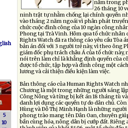
năm trong ph
26 tháng 10 v
ninh trật tự nhằm chống lại chính quyền nh
vào tháng 2 năm ngoái vì phân phát truyền
chức cuộc đình công của 10 ngàn công nhân
Phong tại Trà Vinh. Hôm qua tổ chức nhâ
Rights Watch đã ra thông cáo yêu cầu Tòa á
lish
bản án đối với 3 người trẻ này, vì theo ông 
giám đốc phụ trách châu Á của tổ chức này,
nói trên làm chỉ là khẳng định quyền của 
được tổ chức, tập hợp và đình công một cách
lương và cải thiện điều kiện làm việc.
Bản thông cáo của Human Rights Watch nhắ
Chương là một trong những người sáng lập
Công Nông và từng bị kết án 18 tháng tù và
danh lợi dụng các quyền tự do dân chủ. C
Hùng và Ðỗ Thị Minh Hạnh là những người t
5
phong trào mang tên Dân Oan, chuyên giú
bần cùng hóa, nông dân bị cướp đất. Riêng
10