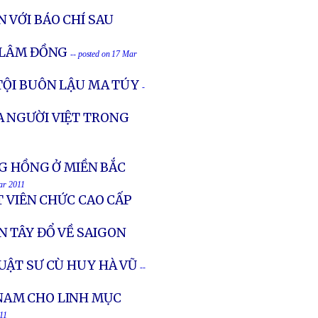
 VỚI BÁO CHÍ SAU
 LÂM ĐỒNG
-- posted on 17 Mar
 TỘI BUÔN LẬU MA TÚY
-
A NGƯỜI VIỆT TRONG
NG HỒNG Ở MIỀN BẮC
ar 2011
T VIÊN CHỨC CAO CẤP
 TÂY ĐỔ VỀ SAIGON
UẬT SƯ CÙ HUY HÀ VŨ
--
NAM CHO LINH MỤC
11