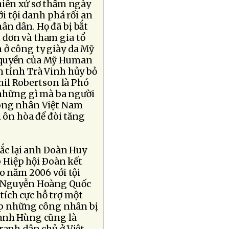
iên xử sơ thẩm ngày
ới tội danh phá rối an
ân dân. Họ đã bị bắt
 đơn và tham gia tổ
 ở công ty giày da Mỹ
n quyền của Mỹ Human
n tỉnh Trà Vinh hủy bỏ
Phil Robertson là Phó
 những gì mà ba người
công nhân Việt Nam
 ôn hòa để đòi tăng
c lại anh Ðoàn Huy
 Hiệp hội Ðoàn kết
o năm 2006 với tội
òn Nguyễn Hoàng Quốc
ích cực hỗ trợ một
p những công nhân bị
 anh Hùng cũng là