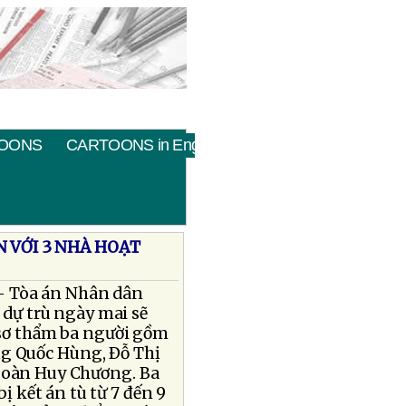
OONS
CARTOONS in English
 VỚI 3 NHÀ HOẠT
 - Tòa án Nhân dân
 dự trù ngày mai sẽ
sơ thẩm ba người gồm
 Quốc Hùng, Ðỗ Thị
oàn Huy Chương. Ba
ị kết án tù từ 7 đến 9