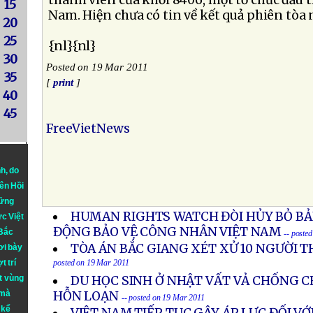
thành viên của khối 8406, một tổ chức đấu t
15
Nam. Hiện chưa có tin về kết quả phiên tòa
20
25
{nl}{nl}
30
Posted on 19 Mar 2011
35
[
print
]
40
45
FreeVietNews
nh
, do
iên Hồi
hững
HUMAN RIGHTS WATCH ĐÒI HỦY BỎ BẢN
ực Việt
ĐỘNG BẢO VỆ CÔNG NHÂN VIỆT NAM
 Bắc
-- poste
TÒA ÁN BẮC GIANG XÉT XỬ 10 NGƯỜI T
ơi bày
t trí
posted on 19 Mar 2011
t vùng
DU HỌC SINH Ở NHẬT VẤT VẢ CHỐNG CH
 mà
HỖN LOẠN
-- posted on 19 Mar 2011
 kể