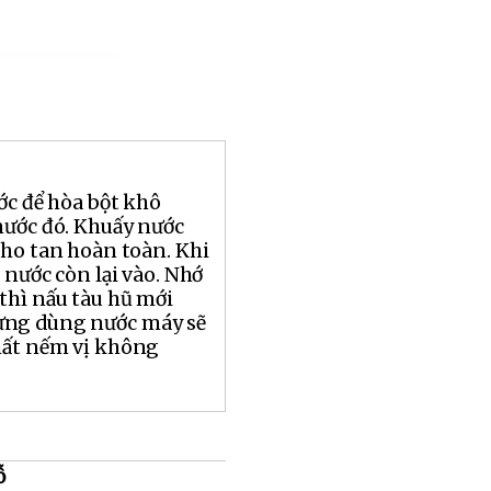
ớc để hòa bột khô
nước đó. Khuấy nước
cho tan hoàn toàn. Khi
t nước còn lại vào. Nhớ
thì nấu tàu hũ mới
ừng dùng nước máy sẽ
hất nếm vị không
ỗ