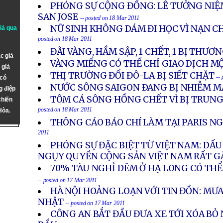
PHÓNG SỰ CỘNG ĐỒNG: LỄ TƯỞNG NIỆM
SAN JOSE
-- posted on 18 Mar 2011
NỮ SINH KHÔNG DÁM ĐI HỌC VÌ NẠN 
giả qua
posted on 18 Mar 2011
ĐÃI VÀNG, HẦM SẬP, 1 CHẾT, 1 BỊ THƯ
c giả
VÀNG MIẾNG CÓ THỂ CHỈ GIAO DỊCH M
 giả
THỊ TRƯỜNG ĐỔI ĐÔ-LA BỊ SIẾT CHẶT
--
 có
NƯỚC SÔNG SAIGON ÐANG BỊ NHIỄM 
g điệp
TÔM CÁ SÔNG HỒNG CHẾT VÌ BỊ TRUN
chiến
posted on 18 Mar 2011
Hòa.
THÔNG CÁO BÁO CHÍ LÀM TẠI PARIS NGÀY
2011
PHÓNG SỰ ĐẶC BIỆT TỪ VIỆT NAM: DẤU
NGỤY QUYỀN CỘNG SẢN VIỆT NAM RẤT G
70% TÀU NGHỈ ÐÊM Ở HẠ LONG CÓ THỂ
-- posted on 17 Mar 2011
HÀ NỘI HOẢNG LOẠN VỚI TIN ĐỒN: MƯ
NHẬT
-- posted on 17 Mar 2011
CÔNG AN BẮT ĐẦU ĐƯA XE TỚI XÓA BỎ