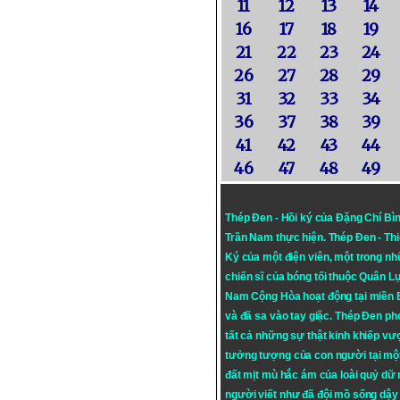
11
12
13
14
16
17
18
19
21
22
23
24
26
27
28
29
31
32
33
34
36
37
38
39
41
42
43
44
46
47
48
49
Thép Đen - Hồi ký của Đặng Chí Bì
Trần Nam thực hiện.
Thép Đen
- Th
Ký của một điện viên, một trong n
chiến sĩ của bóng tối thuộc Quân L
Nam Cộng Hòa hoạt động tại miền
và đã sa vào tay giặc. Thép Đen ph
tất cả những sự thật kinh khiếp vượ
tưởng tượng của con người tại mộ
đất mịt mù hắc ám của loài quỷ dữ
người viết như đã đội mồ sống dậy