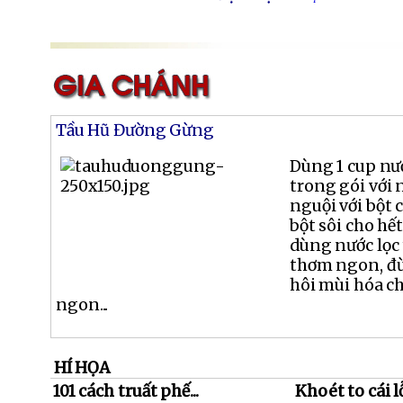
Tầu Hũ Đường Gừng
Dùng 1 cup nư
trong gói với 
nguội với bột 
bột sôi cho hế
dùng nước lọc 
thơm ngon, đ
hôi mùi hóa c
ngon...
HÍ HỌA
101 cách truất phế...
Khoét to cái l