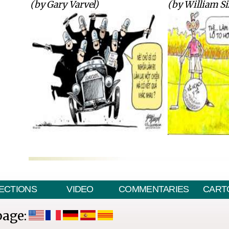
(by Gary Varvel)
(by William S
ECTIONS
VIDEO
COMMENTARIES
CART
page: