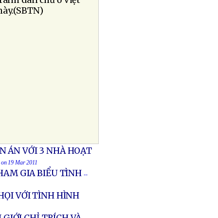
ranh dân chủ ở Việt
 này.(SBTN)
 ÁN VỚI 3 NHÀ HOẠT
d on 19 Mar 2011
HAM GIA BIỂU TÌNH
--
ỌI VỚI TÌNH HÌNH