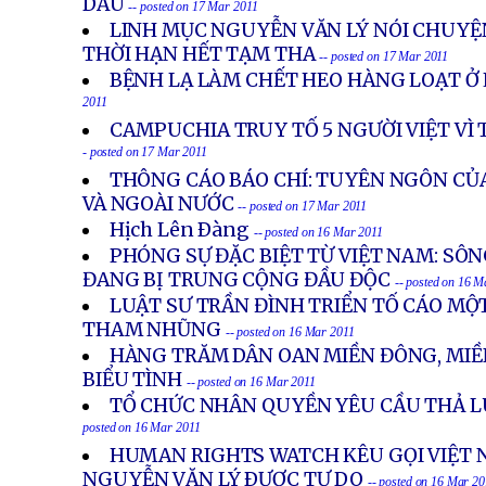
DẦU
-- posted on 17 Mar 2011
LINH MỤC NGUYỄN VĂN LÝ NÓI CHUYỆN
THỜI HẠN HẾT TẠM THA
-- posted on 17 Mar 2011
BỆNH LẠ LÀM CHẾT HEO HÀNG LOẠT Ở
2011
CAMPUCHIA TRUY TỐ 5 NGƯỜI VIỆT VÌ
- posted on 17 Mar 2011
THÔNG CÁO BÁO CHÍ: TUYÊN NGÔN CỦ
VÀ NGOÀI NƯỚC
-- posted on 17 Mar 2011
Hịch Lên Ðàng
-- posted on 16 Mar 2011
PHÓNG SỰ ĐẶC BIỆT TỪ VIỆT NAM: SÔ
ĐANG BỊ TRUNG CỘNG ĐẦU ĐỘC
-- posted on 16 M
LUẬT SƯ TRẦN ĐÌNH TRIỂN TỐ CÁO MỘ
THAM NHŨNG
-- posted on 16 Mar 2011
HÀNG TRĂM DÂN OAN MIỀN ĐÔNG, MIỀN
BIỂU TÌNH
-- posted on 16 Mar 2011
TỔ CHỨC NHÂN QUYỀN YÊU CẦU THẢ L
posted on 16 Mar 2011
HUMAN RIGHTS WATCH KÊU GỌI VIỆT 
NGUYỄN VĂN LÝ ÐƯỢC TỰ DO
-- posted on 16 Mar 20