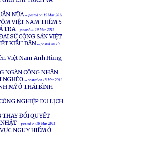
 GIỚI CHỈ TRÍCH VÀ
UẦN NỮA
-- posted on 19 Mar 2011
TÔM VIỆT NAM THÊM 5
Á TRA
-- posted on 19 Mar 2011
ĐẠI SỨ CỘNG SẢN VIỆT
HẾT KIỀU DÂN
-- posted on 19
tiên Việt Nam Anh Hùng
-
ÀNG NGÀN CÔNG NHÂN
ÓI NGHÈO
-- posted on 18 Mar 2011
NH MỸ Ở THÁI BÌNH
CÔNG NGHIỆP DU LỊCH
 THAY ĐỔI QUYẾT
 NHẬT
-- posted on 18 Mar 2011
 VỰC NGUY HIỂM Ở