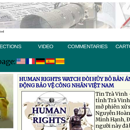
ted
ECTIONS
VIDEO
COMMENTARIES
CART
page:
HUMAN RIGHTS WATCH ÐÒI HỦY BỎ BẢN ÁN
ÐỘNG BẢO VỆ CÔNG NHÂN VIỆT NAM
Tin Trà Vinh
tỉnh Trà Vinh
mở phiên xử 
Nguyễn Hoàng
Minh Hạnh, Ð
người này đã b