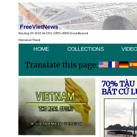
FreeVietNews
Sun Aug 09 2026 04:23:51 GMT+0000 (Coordinated
Universal Time)
HOME
COLLECTIONS
VIDE
Translate this page:
70% TÀU
BẤT CỨ 