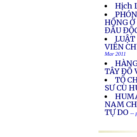
Hịch 
PHÓN
HỒNG Ở
ĐẦU ĐỘ
LUẬT
VIÊN C
Mar 2011
HÀNG
TÂY ĐỔ 
TỔ C
SƯ CÙ H
HUMA
NAM CH
TỰ DO
--