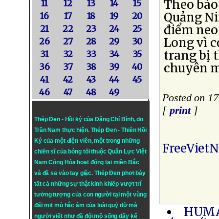
Theo báo 
11
12
13
14
15
Quảng Nin
16
17
18
19
20
điểm neo 
21
22
23
24
25
Long vì c
26
27
28
29
30
trang bị 
31
32
33
34
35
chuyên 
36
37
38
39
40
41
42
43
44
45
46
47
48
49
Posted on 1
[
print
]
Thép Đen - Hồi ký của Đặng Chí Bình
, do
Trần Nam thực hiện.
Thép Đen
- Thiên Hồi
Ký của một điện viên, một trong những
FreeViet
chiến sĩ của bóng tối thuộc Quân Lực Việt
Nam Cộng Hòa hoạt động tại miền Bắc
và đã sa vào tay giặc. Thép Đen phơi bày
tất cả những sự thật kinh khiếp vượt trí
tưởng tượng của con người tại một vùng
đất mịt mù hắc ám của loài quỷ dữ mà
HUMA
người viết như đã đội mồ sống dậy kể