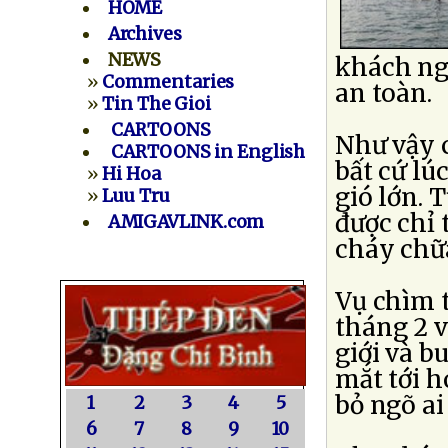
HOME
Archives
NEWS
khách ng
»
Commentaries
an toàn.
»
Tin The Gioi
CARTOONS
Như vậy 
CARTOONS in English
bất cứ lúc
»
Hi Hoa
gió lớn. 
»
Luu Tru
được chỉ 
AMIGAVLINK.com
cháy chữ
Vụ chìm 
tháng 2 v
giới và b
mắt tới h
bỏ ngõ ai
1
2
3
4
5
6
7
8
9
10