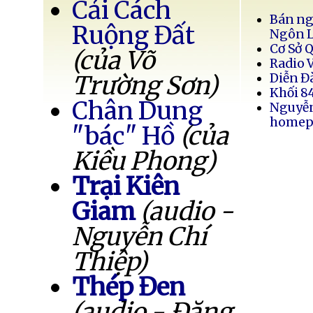
Cải Cách
Bán ng
Ruộng Đất
Ngôn 
Cơ Sở 
(của Võ
Radio 
Trường Sơn)
Diễn Đ
Khối 8
Chân Dung
Nguyễ
homep
"bác" Hồ
(của
Kiều Phong)
Trại Kiên
Giam
(audio -
Nguyễn Chí
Thiệp)
Thép Đen
(audio - Đặng