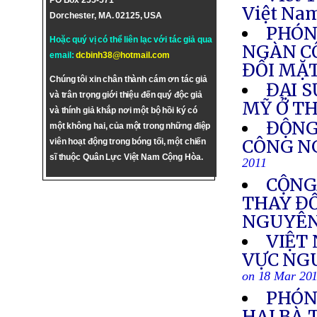
PO Box 255-571
Việt Na
Dorchester, MA. 02125, USA
PHÓN
Hoặc quý vị có thể liên lạc với tác giả qua
NGÀN CÔ
email:
dcbinh38@hotmail.com
ĐỐI MẶT
Chúng tôi xin chân thành cám ơn tác giả
ĐẠI 
và trân trọng giới thiệu đến quý độc giả
MỸ Ở T
và thính giả khắp nơi một bộ hồi ký có
ĐỘNG
một không hai, của một trong những điệp
CÔNG NG
viên hoạt động trong bóng tối, một chiến
sĩ thuộc Quân Lực Việt Nam Cộng Hòa.
2011
CỘNG
THAY ĐỔ
NGUYÊN
VIỆT
VỰC NG
on 18 Mar 20
PHÓN
HAI BÀ 