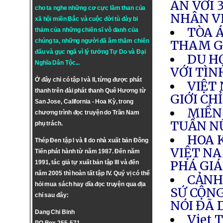
ÁN VỚI 
cho ta nghe những cơ cực lầm than của
NHÂN V
xã hội miền Bắc và cuộc đời tù đày bi
TÒA Á
thảm của những chiến sĩ vô danh của
chúng ta, những người đã âm thầm chiến
THAM GI
đấu và gục ngã vì lý tưởng
Tự Do
và
Đại
DU H
Nghĩa Dân Tộc
...
VỚI TÌN
Ở đây chỉ có tập I và II, từng được phát
VIỆT 
thanh trên đài phát thanh Quê Hương từ
GIỚI CH
San Jose, California - Hoa Kỳ, trong
MIỀN
chương trình đọc truyện do Trần Nam
TUẦN N
phụ trách.
HOA 
Thép Đen tập I và II do nhà xuất bản Đông
VIỆT N
Tiến phát hành từ năm 1987. Đến năm
PHÁ GIÁ
1991, tác giả tự xuất bản tập III và đến
năm 2005 thì hoàn tất tập IV. Quý vị có thể
CẢNH
hỏi mua sách hay dĩa đọc truyện qua địa
SỨ CỘNG
chỉ sau đây:
NÓI ĐÃ 
Dang Chi Binh
Viet 