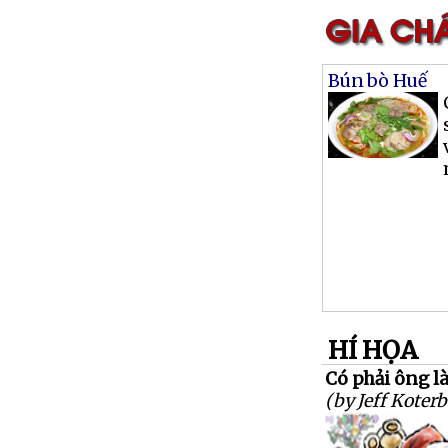
Bún bò Huế
HÍ HỌA
Có phải ông l
(by Jeff Koterb