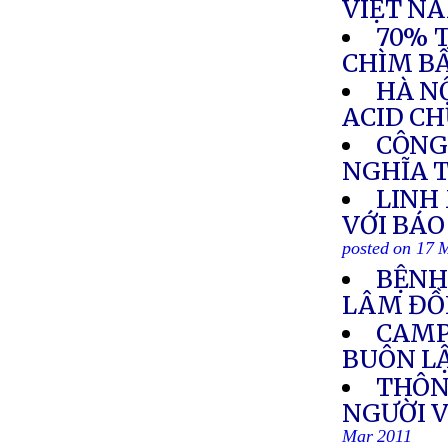
VIỆT N
70% 
CHÌM B
HÀ N
ACID C
CÔNG
NGHĨA 
LINH
VỚI BÁO
posted on 17 
BỆNH
LÂM Đ
CAMPU
BUÔN L
THÔN
NGƯỜI V
Mar 2011