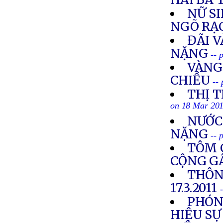
NỮ S
NGÕ RẠ
ĐÃI V
NẶNG
-- 
VÀNG
CHIỀU
--
THỊ T
on 18 Mar 20
NƯỚC
NẶNG
-- 
TÔM 
CỘNG G
THÔN
17.3.2011
PHÓN
HIỆU SỰ