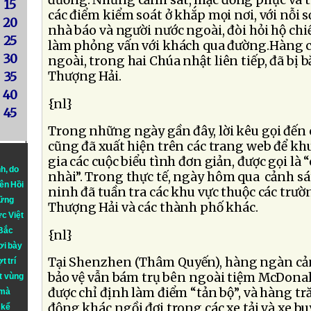
15
các điểm kiểm soát ở khắp mọi nơi, với nỗi sợ
20
nhà báo và người nước ngoài, đòi hỏi hộ chi
25
làm phỏng vấn với khách qua đường.Hàng 
30
ngoài, trong hai Chúa nhật liên tiếp, đã bị b
Thượng Hải.
35
40
{nl}
45
Trong những ngày gần đây, lời kêu gọi đến c
cũng đã xuất hiện trên các trang web để k
gia các cuộc biểu tình đơn giản, được gọi là 
nh
, do
nhài”. Trong thực tế, ngày hôm qua cảnh sá
iên Hồi
ninh đã tuần tra các khu vực thuộc các trườn
hững
Thượng Hải và các thành phố khác.
ực Việt
 Bắc
{nl}
ơi bày
Tại Shenzhen (Thâm Quyến), hàng ngàn cản
t trí
bảo vệ vẫn bám trụ bên ngoài tiệm McDonal
t vùng
được chỉ định làm điểm “tản bộ”, và hàng t
 mà
động khác ngồi đợi trong các xe tải và xe b
 kể