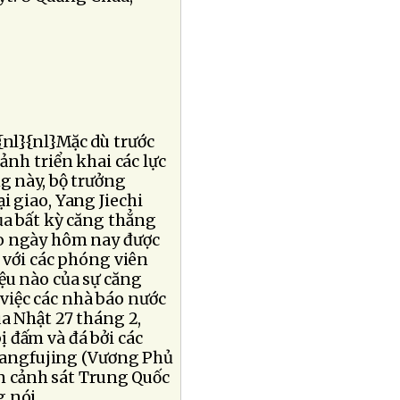
{nl}{nl}
Mặc dù trước
cảnh triển khai các lực
g này, bộ trưởng
i giao, Yang Jiechi
ủa bất kỳ căng thẳng
áo ngày hôm nay được
 với các phóng viên
ệu nào của sự căng
việc các nhà báo nước
a Nhật 27 tháng 2,
 đấm và đá bởi các
Wangfujing (Vương Phủ
ên cảnh sát Trung Quốc
 nói.