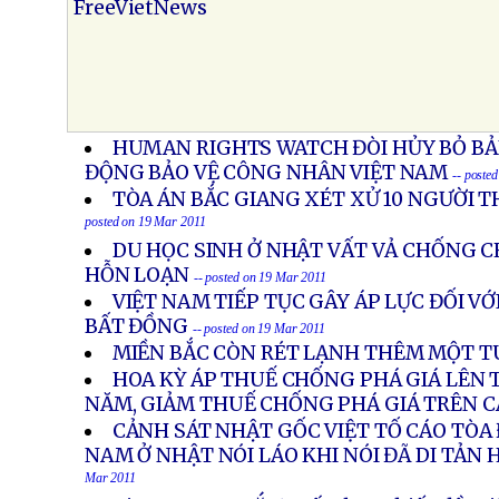
FreeVietNews
HUMAN RIGHTS WATCH ĐÒI HỦY BỎ BẢN
ĐỘNG BẢO VỆ CÔNG NHÂN VIỆT NAM
-- poste
TÒA ÁN BẮC GIANG XÉT XỬ 10 NGƯỜI T
posted on 19 Mar 2011
DU HỌC SINH Ở NHẬT VẤT VẢ CHỐNG CH
HỖN LOẠN
-- posted on 19 Mar 2011
VIỆT NAM TIẾP TỤC GÂY ÁP LỰC ĐỐI VỚI
BẤT ĐỒNG
-- posted on 19 Mar 2011
MIỀN BẮC CÒN RÉT LẠNH THÊM MỘT T
HOA KỲ ÁP THUẾ CHỐNG PHÁ GIÁ LÊN 
NĂM, GIẢM THUẾ CHỐNG PHÁ GIÁ TRÊN C
CẢNH SÁT NHẬT GỐC VIỆT TỐ CÁO TÒA 
NAM Ở NHẬT NÓI LÁO KHI NÓI ĐÃ DI TẢN 
Mar 2011