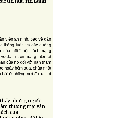
 các tín hữu Tin Lành
ân viên an ninh, bảo vệ dân
ực thăng tuần tra các quảng
ào của một “cuộc cách mạng
 vô danh trên mạng Internet
mãn của họ đối với nạn tham
ào ngày hôm qua, chúa nhật
ản bộ” ở những nơi được chỉ
ã thấy những người
g tâm thương mại vẫn
hách qua
hường phục, đã lập