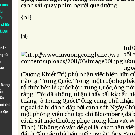
cảnh sát quay phim người qua đường.
n của
bi
{nl}
ủa
 chiến
à
Đại
{nl}
{nl}
phát
bối 
ng từ
lượn
g
ngoạ
Nam
(Dương Khiết Trì) phủ nhận việc hiện hữu c
nào tại Trung Quốc. Trong một cuộc họp b
n Đông
tổ chức bên lề Quốc hội Trung Quốc, ông nói
năm
rằng “Tôi đã không nhận thấy bất kỳ dấu hi
đến
thẳng [ở Trung Quốc].” Ông cũng phủ nhận 
 có thể
ngoài đã bị đánh đập bởi cảnh sát. Ngày Chú
a địa
một phóng viên cho tạp chí Bloomberg đã bị
cảnh sát mặc thường phục trong khu vực 
Tĩnh). ”Không có vấn đề gọi là các nhân vi
đánh đập các nhà báo nước ngoài”, ông Yang