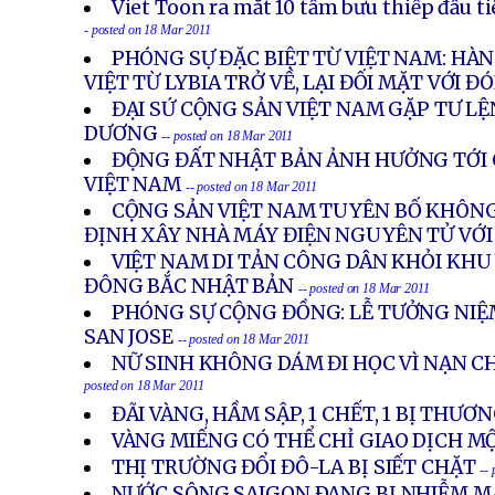
Viet Toon ra mắt 10 tấm bưu thiếp đầu 
- posted on 18 Mar 2011
PHÓNG SỰ ĐẶC BIỆT TỪ VIỆT NAM: H
VIỆT TỪ LYBIA TRỞ VỀ, LẠI ĐỐI MẶT VỚI Đ
ĐẠI SỨ CỘNG SẢN VIỆT NAM GẶP TƯ LỆ
DƯƠNG
-- posted on 18 Mar 2011
ĐỘNG ĐẤT NHẬT BẢN ẢNH HƯỞNG TỚI 
VIỆT NAM
-- posted on 18 Mar 2011
CỘNG SẢN VIỆT NAM TUYÊN BỐ KHÔNG
ĐỊNH XÂY NHÀ MÁY ĐIỆN NGUYÊN TỬ VỚI
VIỆT NAM DI TẢN CÔNG DÂN KHỎI KHU
ĐÔNG BẮC NHẬT BẢN
-- posted on 18 Mar 2011
PHÓNG SỰ CỘNG ĐỒNG: LỄ TƯỞNG NIỆM
SAN JOSE
-- posted on 18 Mar 2011
NỮ SINH KHÔNG DÁM ĐI HỌC VÌ NẠN 
posted on 18 Mar 2011
ĐÃI VÀNG, HẦM SẬP, 1 CHẾT, 1 BỊ THƯ
VÀNG MIẾNG CÓ THỂ CHỈ GIAO DỊCH M
THỊ TRƯỜNG ĐỔI ĐÔ-LA BỊ SIẾT CHẶT
--
NƯỚC SÔNG SAIGON ÐANG BỊ NHIỄM 