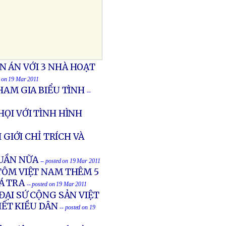
 ÁN VỚI 3 NHÀ HOẠT
d on 19 Mar 2011
HAM GIA BIỂU TÌNH
--
ỌI VỚI TÌNH HÌNH
 GIỚI CHỈ TRÍCH VÀ
UẦN NỮA
-- posted on 19 Mar 2011
TÔM VIỆT NAM THÊM 5
Á TRA
-- posted on 19 Mar 2011
ĐẠI SỨ CỘNG SẢN VIỆT
HẾT KIỀU DÂN
-- posted on 19