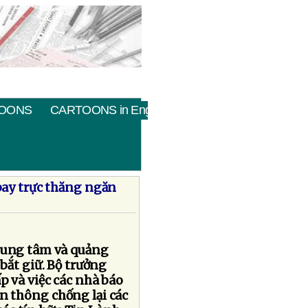
OONS
CARTOONS in English
bay trực thăng ngăn
trung tâm và quảng
 bắt giữ. Bộ trưởng
p và việc các nhà báo
ền thông chống lại các