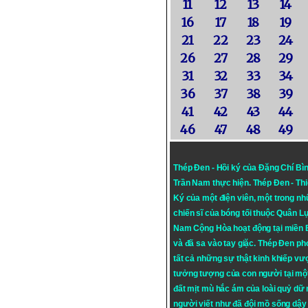
11
12
13
14
16
17
18
19
21
22
23
24
26
27
28
29
31
32
33
34
36
37
38
39
41
42
43
44
46
47
48
49
Thép Đen - Hồi ký của Đặng Chí Bì
Trần Nam thực hiện.
Thép Đen
- Th
Ký của một điện viên, một trong n
chiến sĩ của bóng tối thuộc Quân L
Nam Cộng Hòa hoạt động tại miền
và đã sa vào tay giặc. Thép Đen ph
tất cả những sự thật kinh khiếp vượ
tưởng tượng của con người tại mộ
đất mịt mù hắc ám của loài quỷ dữ
người viết như đã đội mồ sống dậy