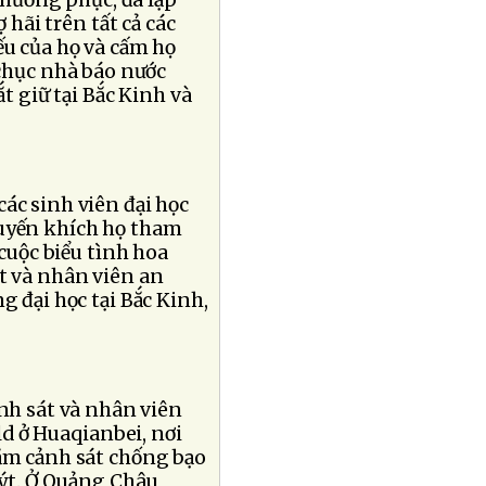
 hãi trên tất cả các
ếu của họ và cấm họ
chục nhà báo nước
ắt giữ tại Bắc Kinh và
ác sinh viên đại học
huyến khích họ tham
“cuộc biểu tình hoa
t và nhân viên an
g đại học tại Bắc Kinh,
h sát và nhân viên
d ở Huaqianbei, nơi
răm cảnh sát chống bạo
uýt. Ở Quảng Châu,