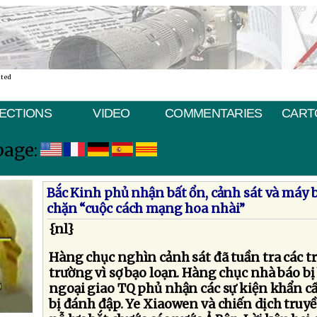
ated
ECTIONS
VIDEO
COMMENTARIES
CART
page:
Bắc Kinh phủ nhận bất ổn, cảnh sát và máy 
chặn “cuộc cách mạng hoa nhài”
{nl}
Hàng chục nghìn cảnh sát đã tuần tra các 
trường vì sợ bạo loạn. Hàng chục nhà báo bị
ngoại giao TQ phủ nhận các sự kiện khẩn cấ
bị đánh đập. Ye Xiaowen và chiến dịch truy