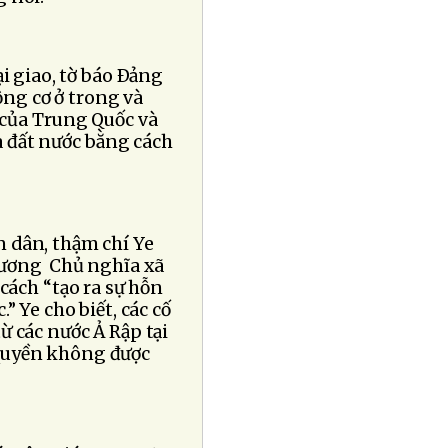
i giao, tờ báo Ðảng
ng cơ ở trong và
 của Trung Quốc và
ủa đất nước bằng cách
 dân, thậm chí Ye
 ương Chủ nghĩa xã
cách “tạo ra sự hỗn
” Ye cho biết, các cố
ừ các nước Ả Rập tại
 quyền không được