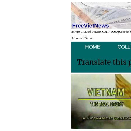
FreeVietNews
Fri Aug 07 2026 09:46:34 GMT+0000 (Coordin
Universal Time)
HOME
COLL
Translate this 