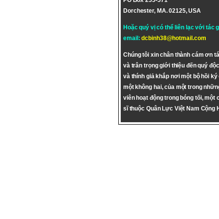
PO Box 255-571
Dorchester, MA. 02125, USA
Hoặc quý vị có thể liên lạc với tác 
email:
dcbinh38@hotmail.com
Chúng tôi xin chân thành cám ơn tá
và trân trọng giới thiệu đến quý độc
và thính giả khắp nơi một bộ hồi ký
một không hai, của một trong nhữn
viên hoạt động trong bóng tối, một 
sĩ thuộc Quân Lực Việt Nam Cộng 