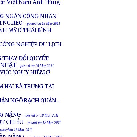
tiên Việt Nam Anh Hùng
-
ÀNG NGÀN CÔNG NHÂN
ÓI NGHÈO
-- posted on 18 Mar 2011
NH MỸ Ở THÁI BÌNH
CÔNG NGHIỆP DU LỊCH
 THAY ĐỔI QUYẾT
 NHẬT
-- posted on 18 Mar 2011
 VỰC NGUY HIỂM Ở
 HAI BÀ TRƯNG TẠI
CHẬN NGÕ RẠCH QUẦN
--
ƠNG NẶNG
-- posted on 18 Mar 2011
ỘT CHIỀU
-- posted on 18 Mar 2011
 posted on 18 Mar 2011
MẶN NẶNG