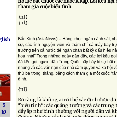
nỗ lực bắt chước các nước Ả Rập. Lời kêu họi
tham gia cuộc biểu tình.
{nl}
{nl}
Bắc Kinh (AsiaNews) -- Hàng chục ngàn cảnh sát, nh
lish
sự, các tình nguyện viên và thậm chí cả máy bay tr
trường trên cả nước để ngăn chặn bất kỳ dấu hiệu n
hoa nhài”.Trong những ngày gần đây, các lời kêu gọi
đã kêu gọi người dân Trung Quốc hãy bày tỏ sự bất 
nhũng và các vấn nạn của nhà cầm quyền và xã hội v
thứ ba trong tháng, bằng cách tham gia một cuộc “t
định.
{nl}
Rõ ràng là không ai có thể xác định được đ
5
“biểu tình” : các quảng trường và các trun
đầy ắp như bình thường với người dân và k
10
đường. Nhưng cảnh sát, mặc đồng phục và t