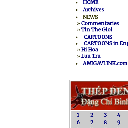
HOME
Archives
NEWS
»
Commentaries
»
Tin The Gioi
CARTOONS
CARTOONS in Eng
»
Hi Hoa
»
Luu Tru
AMIGAVLINK.com
1
2
3
4
6
7
8
9