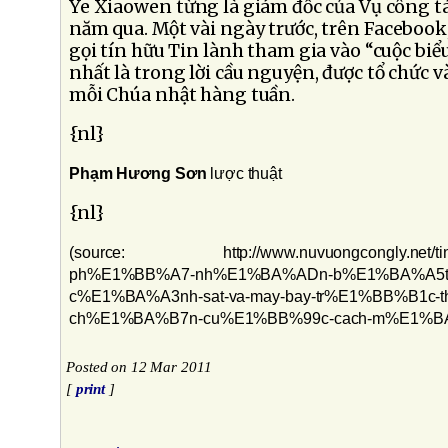
Ye Xiaowen từng là giám đốc của Vụ công tá
năm qua. Một vài ngày trước, trên Faceboo
gọi tín hữu Tin lành tham gia vào “cuộc biểu
nhất là trong lời cầu nguyện, được tổ chức và
mỗi Chúa nhật hàng tuần.
{nl}
Phạm Hương Sơn
lược thuật
{nl}
(source: http://www.nuvuongcongly.net/tin
ph%E1%BB%A7-nh%E1%BA%ADn-b%E1%BA%A5t
c%E1%BA%A3nh-sat-va-may-bay-tr%E1%BB%B1c-th
ch%E1%BA%B7n-cu%E1%BB%99c-cach-m%E1%BA%
Posted on 12 Mar 2011
[
print
]