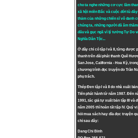
cho ta nghe những cơ cực lầm tha
xã hội miền Bắc và cuộc đời tù đày 
thảm của những chiến sĩ vô danh c
chúng ta, những người đã âm thầm
đấu và gục ngã vì lý tưởng
Tự Do
v
Nghĩa Dân Tộc
...
Ở đây chỉ có tập I và II, từng được 
thanh trên đài phát thanh Quê Hươ
San Jose, California - Hoa Kỳ, tron
chương trình đọc truyện do Trần 
phụ trách.
Thép Đen tập I và II do nhà xuất bả
Tiến phát hành từ năm 1987. Đến 
1991, tác giả tự xuất bản tập III và 
năm 2005 thì hoàn tất tập IV. Quý vị
hỏi mua sách hay dĩa đọc truyện qu
chỉ sau đây:
Dang Chi Binh