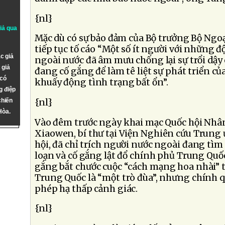
{nl}
giả qua
Mặc dù có sự bảo đảm của Bộ trưởng Bộ Ngoạ
tiếp tục tố cáo “Một số ít người với những độ
c giả
ngoài nước đã âm mưu chống lại sự trổi dậy
 giả
đang cố gắng để làm tê liệt sự phát triển c
 có
khuấy động tình trạng bất ổn”.
g điệp
{nl}
chiến
Hòa.
Vào đêm trước ngày khai mạc Quốc hội Nhân
Xiaowen, bí thư tại Viện Nghiên cứu Trung
hội, đã chỉ trích người nước ngoài đang tìm 
loạn và cố gắng lật đổ chính phủ Trung Quốc.
gắng bắt chước cuộc “cách mạng hoa nhài” t
Trung Quốc là “một trò đùa”, nhưng chính
phép hạ thấp cảnh giác.
{nl}