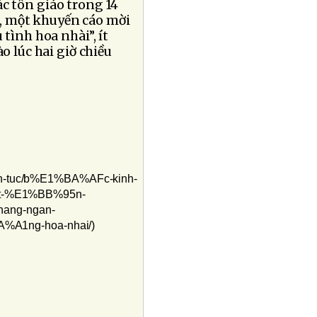
c tôn giáo trong 14
k, một khuyến cáo mời
 tình hoa nhài”, ít
o lúc hai giờ chiều
-tuc/b%E1%BA%AFc-kinh-
-%E1%BB%95n-
ang-ngan-
A1ng-hoa-nhai/)