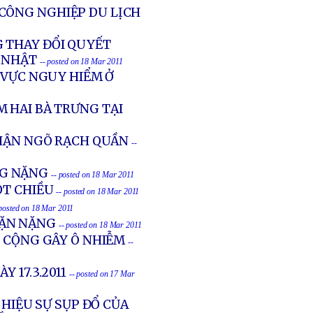
CÔNG NGHIỆP DU LỊCH
 THAY ĐỔI QUYẾT
 NHẬT
-- posted on 18 Mar 2011
 VỰC NGUY HIỂM Ở
 HAI BÀ TRƯNG TẠI
CHẬN NGÕ RẠCH QUẦN
--
ƠNG NẶNG
-- posted on 18 Mar 2011
ỘT CHIỀU
-- posted on 18 Mar 2011
 posted on 18 Mar 2011
MẶN NẶNG
-- posted on 18 Mar 2011
G CỘNG GÂY Ô NHIỄM
--
 17.3.2011
-- posted on 17 Mar
 HIỆU SỰ SỤP ĐỔ CỦA