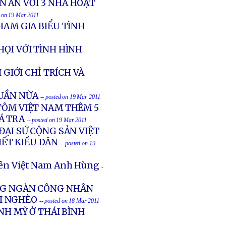
 ÁN VỚI 3 NHÀ HOẠT
d on 19 Mar 2011
HAM GIA BIỂU TÌNH
--
ỌI VỚI TÌNH HÌNH
 GIỚI CHỈ TRÍCH VÀ
UẦN NỮA
-- posted on 19 Mar 2011
TÔM VIỆT NAM THÊM 5
Á TRA
-- posted on 19 Mar 2011
ĐẠI SỨ CỘNG SẢN VIỆT
HẾT KIỀU DÂN
-- posted on 19
tiên Việt Nam Anh Hùng
-
ÀNG NGÀN CÔNG NHÂN
ÓI NGHÈO
-- posted on 18 Mar 2011
NH MỸ Ở THÁI BÌNH