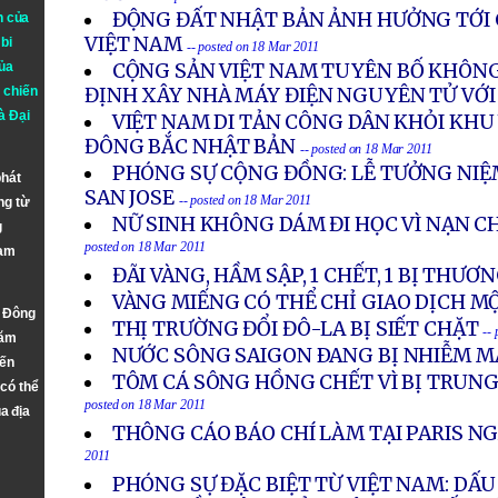
ĐỘNG ĐẤT NHẬT BẢN ẢNH HƯỞNG TỚI 
n của
VIỆT NAM
bi
-- posted on 18 Mar 2011
ủa
CỘNG SẢN VIỆT NAM TUYÊN BỐ KHÔNG
 chiến
ĐỊNH XÂY NHÀ MÁY ĐIỆN NGUYÊN TỬ VỚI
à
Đại
VIỆT NAM DI TẢN CÔNG DÂN KHỎI KHU
ĐÔNG BẮC NHẬT BẢN
-- posted on 18 Mar 2011
PHÓNG SỰ CỘNG ĐỒNG: LỄ TƯỞNG NIỆM
phát
SAN JOSE
-- posted on 18 Mar 2011
ng từ
NỮ SINH KHÔNG DÁM ĐI HỌC VÌ NẠN 
g
posted on 18 Mar 2011
Nam
ĐÃI VÀNG, HẦM SẬP, 1 CHẾT, 1 BỊ THƯ
VÀNG MIẾNG CÓ THỂ CHỈ GIAO DỊCH M
n Đông
THỊ TRƯỜNG ĐỔI ĐÔ-LA BỊ SIẾT CHẶT
--
năm
NƯỚC SÔNG SAIGON ÐANG BỊ NHIỄM 
đến
TÔM CÁ SÔNG HỒNG CHẾT VÌ BỊ TRUN
 có thể
posted on 18 Mar 2011
a địa
THÔNG CÁO BÁO CHÍ LÀM TẠI PARIS NGÀY
2011
PHÓNG SỰ ĐẶC BIỆT TỪ VIỆT NAM: DẤU