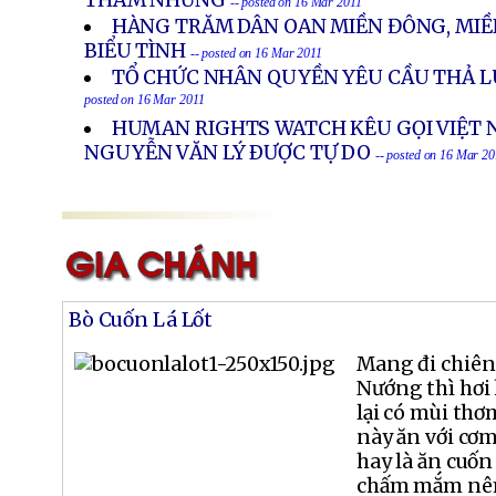
THAM NHŨNG
-- posted on 16 Mar 2011
HÀNG TRĂM DÂN OAN MIỀN ĐÔNG, MIỀN
BIỂU TÌNH
-- posted on 16 Mar 2011
TỔ CHỨC NHÂN QUYỀN YÊU CẦU THẢ L
posted on 16 Mar 2011
HUMAN RIGHTS WATCH KÊU GỌI VIỆT 
NGUYỄN VĂN LÝ ÐƯỢC TỰ DO
-- posted on 16 Mar 20
Bò Cuốn Lá Lốt
Mang đi chiên
Nướng thì hơi
lại có mùi th
này ăn với c
hay là ăn cuốn
chấm mắm nêm