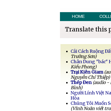
HOME
COLL
Translate this 
Cải Cách Ruộng Đấ
Trường Sơn)
Chân Dung "bác" 
Kiều Phong)
Trại Kiên Giam
(au
Nguyễn Chí Thiệp)
Thép Đen
(audio -
Bình)
Người Lính Việt 
Hòa
Chúng Tôi Muốn 
(Vĩnh Noãn viết tr