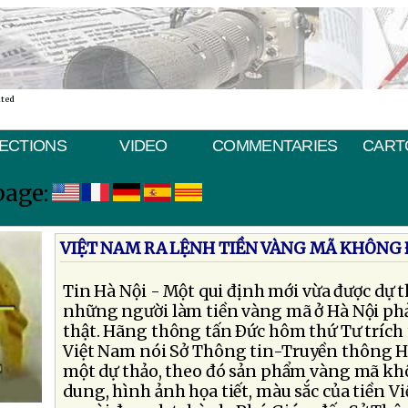
ated
ECTIONS
VIDEO
COMMENTARIES
CART
page:
VIỆT NAM RA LỆNH TIỀN VÀNG MÃ KHÔNG 
Tin Hà Nội - Một qui định mới vừa được dự t
những người làm tiền vàng mã ở Hà Nội ph
thật. Hãng thông tấn Ðức hôm thứ Tư trích t
Việt Nam nói Sở Thông tin-Truyền thông H
một dự thảo, theo đó sản phẩm vàng mã kh
dung, hình ảnh họa tiết, màu sắc của tiền V