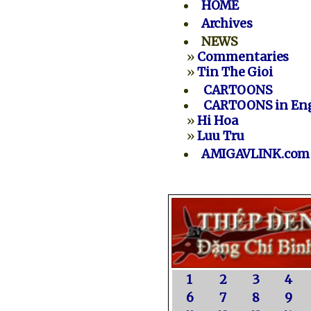
HOME
Archives
NEWS
»
Commentaries
»
Tin The Gioi
CARTOONS
CARTOONS in Eng
»
Hi Hoa
»
Luu Tru
AMIGAVLINK.com
1
2
3
4
6
7
8
9