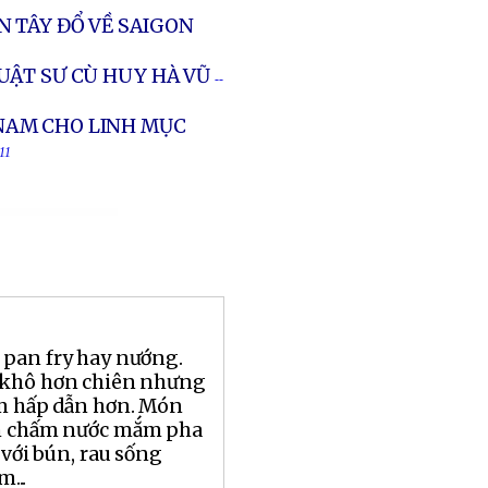
 TÂY ĐỔ VỀ SAIGON
UẬT SƯ CÙ HUY HÀ VŨ
--
NAM CHO LINH MỤC
11
 pan fry hay nướng.
 khô hơn chiên nhưng
ơm hấp dẫn hơn. Món
ơm chấm nước mắm pha
 với bún, rau sống
...