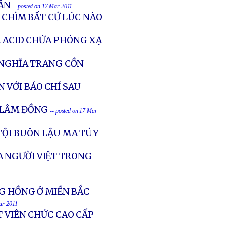
ẦN
-- posted on 17 Mar 2011
 CHÌM BẤT CỨ LÚC NÀO
A ACID CHỨA PHÓNG XẠ
 NGHĨA TRANG CỒN
 VỚI BÁO CHÍ SAU
 LÂM ĐỒNG
-- posted on 17 Mar
 TỘI BUÔN LẬU MA TÚY
-
A NGƯỜI VIỆT TRONG
NG HỒNG Ở MIỀN BẮC
ar 2011
T VIÊN CHỨC CAO CẤP