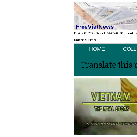
FreeVietNews
Fri Aug 07 2026 04:24:38 GMT+0000 (Coordin
Universal Time)
HOME
COLL
Translate this 