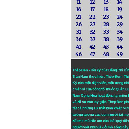
11
12
13
14
16
17
18
19
21
22
23
24
26
27
28
29
31
32
33
34
36
37
38
39
41
42
43
44
46
47
48
49
Thép Đen - Hồi ký của Đặng Chí Bì
Trần Nam thực hiện.
Thép Đen
- Th
Ký của một điện viên, một trong n
chiến sĩ của bóng tối thuộc Quân L
Nam Cộng Hòa hoạt động tại miền
và đã sa vào tay giặc. Thép Đen ph
tất cả những sự thật kinh khiếp vượ
tưởng tượng của con người tại mộ
đất mịt mù hắc ám của loài quỷ dữ
người viết như đã đội mồ sống dậy