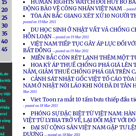
HUMAN RIGHTS WATCH ĐÒI HỦY BỎ BẢN
15
ĐỘNG BẢO VỆ CÔNG NHÂN VIỆT NAM
20
-- poste
TÒA ÁN BẮC GIANG XÉT XỬ 10 NGƯỜI T
25
posted on 19 Mar 2011
30
DU HỌC SINH Ở NHẬT VẤT VẢ CHỐNG CH
35
HỖN LOẠN
-- posted on 19 Mar 2011
40
VIỆT NAM TIẾP TỤC GÂY ÁP LỰC ĐỐI VỚI
45
BẤT ĐỒNG
-- posted on 19 Mar 2011
MIỀN BẮC CÒN RÉT LẠNH THÊM MỘT T
HOA KỲ ÁP THUẾ CHỐNG PHÁ GIÁ LÊN 
NĂM, GIẢM THUẾ CHỐNG PHÁ GIÁ TRÊN C
nh
, do
CẢNH SÁT NHẬT GỐC VIỆT TỐ CÁO TÒA 
iên Hồi
NAM Ở NHẬT NÓI LÁO KHI NÓI ĐÃ DI TẢN 
hững
Mar 2011
ực Việt
Viet Toon ra mắt 10 tấm bưu thiếp đầu 
 Bắc
- posted on 18 Mar 2011
ơi bày
PHÓNG SỰ ĐẶC BIỆT TỪ VIỆT NAM: H
t trí
VIỆT TỪ LYBIA TRỞ VỀ, LẠI ĐỐI MẶT VỚI Đ
t vùng
ĐẠI SỨ CỘNG SẢN VIỆT NAM GẶP TƯ LỆ
 mà
DƯƠNG
 kể
-- posted on 18 Mar 2011