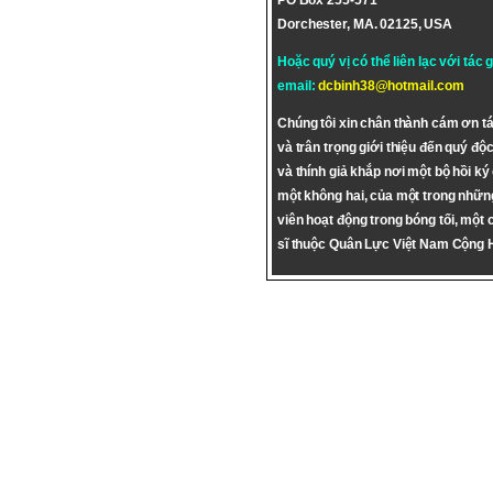
PO Box 255-571
Dorchester, MA. 02125, USA
Hoặc quý vị có thể liên lạc với tác 
email:
dcbinh38@hotmail.com
Chúng tôi xin chân thành cám ơn tá
và trân trọng giới thiệu đến quý độc
và thính giả khắp nơi một bộ hồi ký
một không hai, của một trong nhữn
viên hoạt động trong bóng tối, một 
sĩ thuộc Quân Lực Việt Nam Cộng 