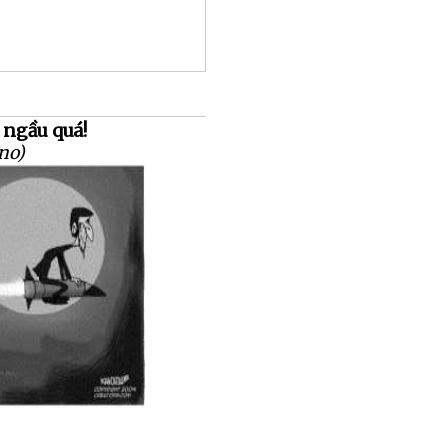
 ngầu quá!
no)