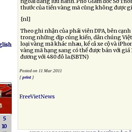
ngoài đang lưu hành. Phó Giám đốc Sở Thôn
thước của tiền vàng mã cũng không được gi
{nl}
Theo ghi nhận của phái viên DPA, bên cạnh 
trong những dịp cúng kiến, dân chúng Việ
loại vàng mã khác nhau, kể cả xe cộ và iPhon
lish
vàng mã hạng sang có thể được bán với giá 
đương với 480 đô la.(SBTN)
Posted on 11 Mar 2011
[
print
]
FreeVietNews
5
10