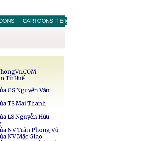
OONS
CARTOONS in English
PhongVu.COM
in Từ Huế
của GS Nguyễn Văn
của TS Mai Thanh
t
của LS Nguyễn Hữu
g
của NV Trần Phong Vũ
của NV Mặc Giao