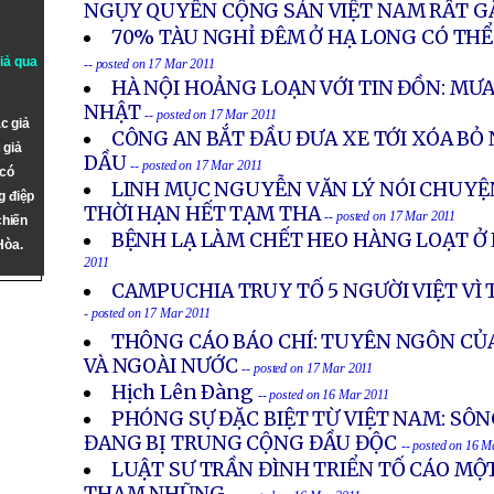
NGỤY QUYỀN CỘNG SẢN VIỆT NAM RẤT G
70% TÀU NGHỈ ÐÊM Ở HẠ LONG CÓ THỂ
giả qua
-- posted on 17 Mar 2011
HÀ NỘI HOẢNG LOẠN VỚI TIN ĐỒN: MƯ
NHẬT
-- posted on 17 Mar 2011
c giả
CÔNG AN BẮT ĐẦU ĐƯA XE TỚI XÓA BỎ
 giả
DẦU
-- posted on 17 Mar 2011
 có
LINH MỤC NGUYỄN VĂN LÝ NÓI CHUYỆN
g điệp
THỜI HẠN HẾT TẠM THA
-- posted on 17 Mar 2011
chiến
BỆNH LẠ LÀM CHẾT HEO HÀNG LOẠT Ở
Hòa.
2011
CAMPUCHIA TRUY TỐ 5 NGƯỜI VIỆT VÌ
- posted on 17 Mar 2011
THÔNG CÁO BÁO CHÍ: TUYÊN NGÔN CỦ
VÀ NGOÀI NƯỚC
-- posted on 17 Mar 2011
Hịch Lên Ðàng
-- posted on 16 Mar 2011
PHÓNG SỰ ĐẶC BIỆT TỪ VIỆT NAM: SÔ
ĐANG BỊ TRUNG CỘNG ĐẦU ĐỘC
-- posted on 16 M
LUẬT SƯ TRẦN ĐÌNH TRIỂN TỐ CÁO MỘ