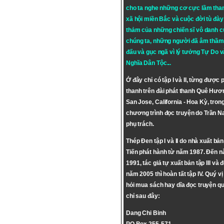
cho ta nghe những cơ cực lầm tha
xã hội miền Bắc và cuộc đời tù đày 
thảm của những chiến sĩ vô danh c
chúng ta, những người đã âm thầm
đấu và gục ngã vì lý tưởng
Tự Do
v
Nghĩa Dân Tộc
...
Ở đây chỉ có tập I và II, từng được 
thanh trên đài phát thanh Quê Hươ
San Jose, California - Hoa Kỳ, tron
chương trình đọc truyện do Trần 
phụ trách.
Thép Đen tập I và II do nhà xuất bả
Tiến phát hành từ năm 1987. Đến 
1991, tác giả tự xuất bản tập III và 
năm 2005 thì hoàn tất tập IV. Quý vị
hỏi mua sách hay dĩa đọc truyện qu
chỉ sau đây:
Dang Chi Binh