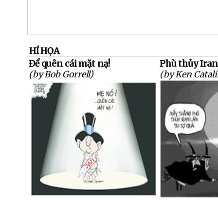
HÍ HỌA
Để quên cái mặt nạ!
Phù thủy Iran
(by Bob Gorrell)
(by Ken Catali