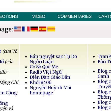
ECTIONS
VIDEO
COMMENTARIES
CART
page:
t
(của Võ
Bán nguyệt san Tự Do
Tran
Hồ
(của
Ngôn Luận
Bản T
Cơ Sở Quê Mẹ
Blog 
dio -
Radio Việt Ngữ
Canh
Diễn Đàn Giáo Dân
Blog 
 Đặng Chí
Khối 8406
Truyế
Nguyễn Huỳnh Mai
Blog 
Nam Cộng
homepage
Thốn
Blog 
Sống
Blog 
uyện và