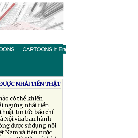
OONS
CARTOONS in English
ÐƯỢC NHÁI TIỀN THẬT
hảo có thể khiến
ải ngưng nhái tiền
huật tin tức báo chí
à Nội vừa ban hành
ông được sử dụng nội
iệt Nam và tiền nước