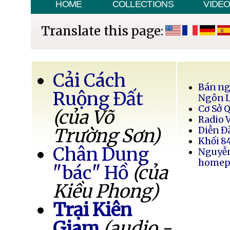
HOME
COLLECTIONS
VIDE
Translate this page:
Cải Cách
Bán ng
Ruộng Đất
Ngôn 
Cơ Sở 
(của Võ
Radio 
Trường Sơn)
Diễn Đ
Khối 8
Chân Dung
Nguyễ
homep
"bác" Hồ
(của
Kiều Phong)
Trại Kiên
Giam
(audio -