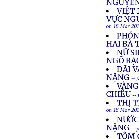
NGUYÊN
VIỆT
VỰC NG
on 18 Mar 20
PHÓN
HAI BÀ 
NỮ S
NGÕ RẠ
ĐÃI V
NẶNG
-- 
VÀNG
CHIỀU
--
THỊ T
on 18 Mar 20
NƯỚC
NẶNG
-- 
TÔM 