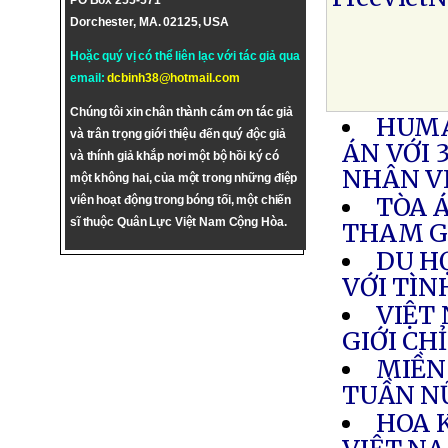
PO Box 255-571
Dorchester, MA. 02125, USA
Hoặc quý vị có thể liên lạc với tác giả qua
email:
dcbinh38@hotmail.com
Chúng tôi xin chân thành cám ơn tác giả
HUMA
và trân trọng giới thiệu đến quý độc giả
ÁN VỚI 
và thính giả khắp nơi một bộ hồi ký có
NHÂN V
một không hai, của một trong những điệp
TÒA Á
viên hoạt động trong bóng tối, một chiến
sĩ thuộc Quân Lực Việt Nam Cộng Hòa.
THAM GI
DU H
VỚI TÌN
VIỆT 
GIỚI CH
MIỀN
TUẦN N
HOA 