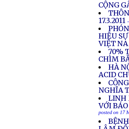
CỘNG G
THÔN
17.3.2011
PHÓN
HIỆU SỰ
VIỆT N
70% 
CHÌM B
HÀ N
ACID C
CÔNG
NGHĨA 
LINH
VỚI BÁO
posted on 17 
BỆNH
LÂM Đ