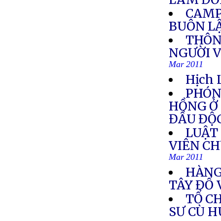
CAMPU
BUÔN L
THÔN
NGƯỜI V
Mar 2011
Hịch 
PHÓN
HỒNG Ở
ĐẦU ĐỘ
LUẬT
VIÊN C
Mar 2011
HÀNG
TÂY ĐỔ 
TỔ C
SƯ CÙ H