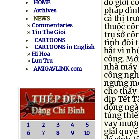
đó giới c
HOME
pháp đình
Archives
cả thị tr
NEWS
thuộc côn
»
Commentaries
»
Tin The Gioi
trụ sở c
CARTOONS
tình đòi 
CARTOONS in English
bắt vì n
»
Hi Hoa
công. Mớ
»
Luu Tru
nhà máy 
AMIGAVLINK.com
công nghi
ngưng mọi
cho thấy 
dịp Tết T
động ngày
túng thiế
vay mượn
1
2
3
4
5
giải quyế
6
7
8
9
10