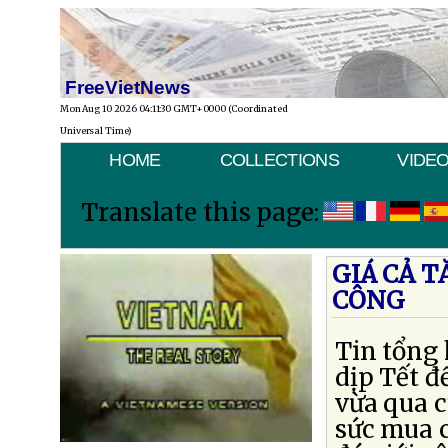
FreeVietNews
Mon Aug 10 2026 04:11:30 GMT+0000 (Coordinated
Universal Time)
HOME
COLLECTIONS
VIDE
Translate this page:
GIÁ CẢ 
CÔNG
Tin tổng 
dịp Tết đ
vừa qua 
sức mua c