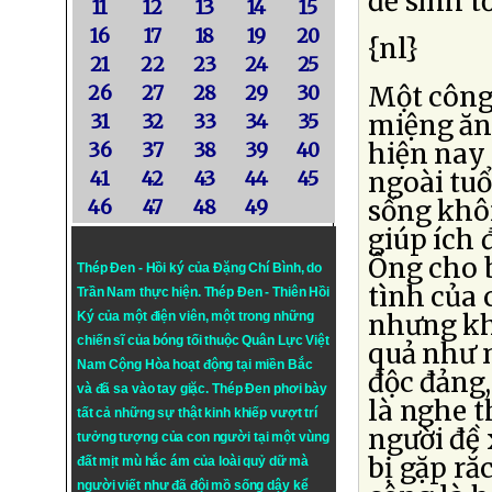
để sinh t
11
12
13
14
15
16
17
18
19
20
{nl}
21
22
23
24
25
Một công
26
27
28
29
30
miệng ăn,
31
32
33
34
35
hiện nay 
36
37
38
39
40
ngoài tuổ
41
42
43
44
45
sống khô
46
47
48
49
giúp ích 
Ông cho 
Thép Đen - Hồi ký của Đặng Chí Bình
, do
tình của 
Trần Nam thực hiện.
Thép Đen
- Thiên Hồi
nhưng khô
Ký của một điện viên, một trong những
chiến sĩ của bóng tối thuộc Quân Lực Việt
quả như 
Nam Cộng Hòa hoạt động tại miền Bắc
độc đảng,
và đã sa vào tay giặc. Thép Đen phơi bày
là nghe t
tất cả những sự thật kinh khiếp vượt trí
người đề 
tưởng tượng của con người tại một vùng
bị gặp rắc
đất mịt mù hắc ám của loài quỷ dữ mà
người viết như đã đội mồ sống dậy kể