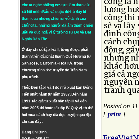
công là h
cho ta nghe những cơ cực lầm than của
lương hư
xã hội miền Bắc và cuộc đời tù đày bi
công thì
thảm của những chiến sĩ vô danh của
sẽ vạ lây
chúng ta, những người đã âm thầm chiến
đình công
đấu và gục ngã vì lý tưởng
Tự Do
và
Đại
cách chụ
Nghĩa Dân Tộc
...
động, gây
Ở đây chỉ có tập I và II, từng được phát
nhưng nh
thanh trên đài phát thanh Quê Hương từ
khác hơn 
San Jose, California - Hoa Kỳ, trong
chương trình đọc truyện do Trần Nam
giá cả ng
phụ trách.
nguyên n
tranh qu
Thép Đen tập I và II do nhà xuất bản Đông
Tiến phát hành từ năm 1987. Đến năm
1991, tác giả tự xuất bản tập III và đến
Posted on 1
năm 2005 thì hoàn tất tập IV. Quý vị có thể
[
print
]
hỏi mua sách hay dĩa đọc truyện qua địa
chỉ sau đây:
Dang Chi Binh
FreeViet