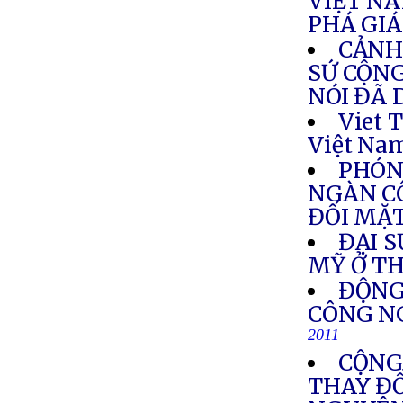
VIỆT N
PHÁ GIÁ
CẢNH
SỨ CỘNG
NÓI ĐÃ 
Viet 
Việt Na
PHÓN
NGÀN CÔ
ĐỐI MẶT
ĐẠI 
MỸ Ở T
ĐỘNG
CÔNG NG
2011
CỘNG
THAY ĐỔ