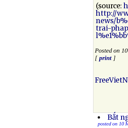
(source:
h
http://w
news/b%
trai-ph
l%e1%bb
Posted on 1
[
print
]
FreeViet
Bắt ng
posted on 10 