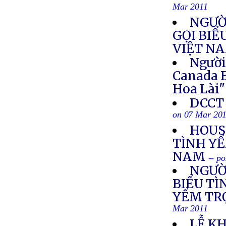
Mar 2011
NGƯỜ
GỌI BIỂ
VIỆT N
Người
Canada 
Hoa Lài"
DCCT 
on 07 Mar 20
HOUS
TÌNH YỂ
NAM
-- p
NGƯỜ
BIỂU TÌ
YỂM TR
Mar 2011
LỄ K