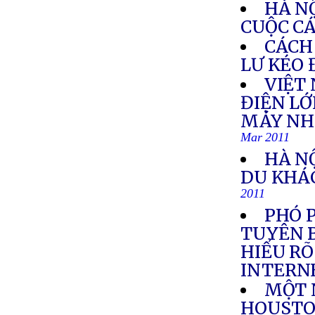
HÀ N
CUỘC C
CÁCH
LƯ KÉO 
VIỆT
ĐIỆN LỚ
MÁY NHI
Mar 2011
HÀ N
DU KHÁ
2011
PHÓ 
TUYÊN B
HIỂU RÕ
INTERN
MỘT N
HOUSTO