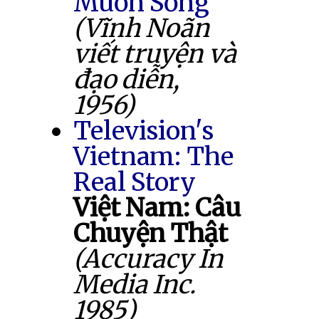
Muốn Sống
(Vĩnh Noãn
viết truyện và
đạo diễn,
1956)
Television's
Vietnam: The
Real Story
Việt Nam: Câu
Chuyện Thật
(Accuracy In
Media Inc.
1985)