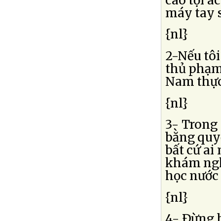
cáo tội á
máy tay s
{nl}
2-Nếu tôi 
thủ phạm
Nam thực 
{nl}
3- Trong 
bằng quy
bất cứ ai
khám ngh
học nước
{nl}
4- Ðừng b