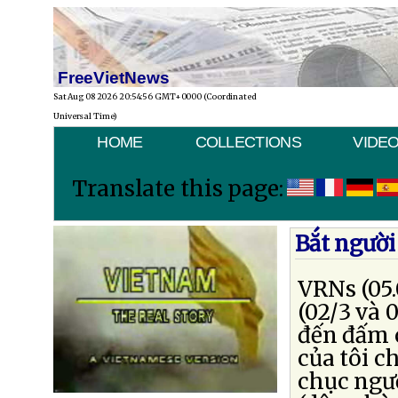
FreeVietNews
Sat Aug 08 2026 20:54:56 GMT+0000 (Coordinated
Universal Time)
HOME
COLLECTIONS
VIDE
Translate this page:
Bắt người
VRNs (05.
(02/3 và 
đến đấm 
của tôi c
chục ngườ