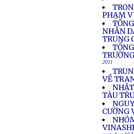
TRONG
PHẠM V
TỔNG
NHÂN DÂ
TRUNG 
TỔNG
TRƯỜNG
2011
TRUN
VỀ TRA
NHẬT,
TÀU TR
NGUY
CƯỜNG V
NHÓM
VINASHI