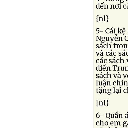
đến nơi c
{nl}
5- Cái kệ
Nguyễn Q
sách tron
và các sá
các sách 
điển Trun
sách và v
luận chín
tặng lại 
{nl}
6- Quần á
cho em gá