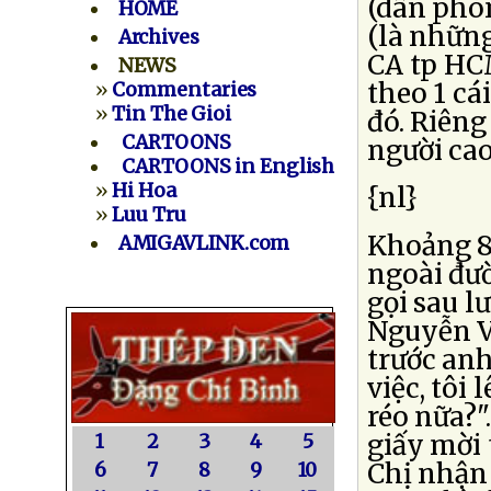
(dân phò
HOME
(là nhữn
Archives
CA tp HCM
NEWS
theo 1 cá
»
Commentaries
»
Tin The Gioi
đó. Riêng
CARTOONS
người cao
CARTOONS in English
»
Hi Hoa
{nl}
»
Luu Tru
Khoảng 8 
AMIGAVLINK.com
ngoài đư
gọi sau l
Nguyễn V
trước anh
việc, tôi
réo nữa?"
giấy mời 
1
2
3
4
5
Chị nhận 
6
7
8
9
10