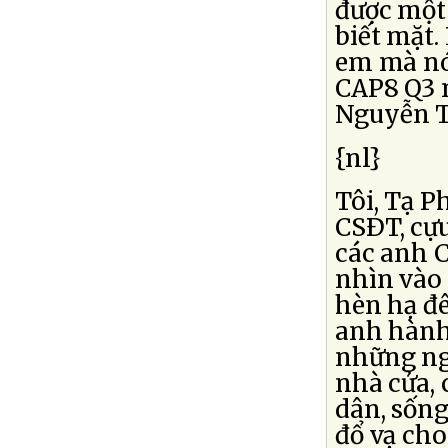
được một 
biết mặt.
em mà nó
CAP8 Q3 n
Nguyễn T
{nl}
Tôi, Tạ P
CSÐT, cự
các anh C
nhìn vào 
hèn hạ đê
anh hành 
những ngư
nhà cửa, 
dân, sống
đổ vạ cho