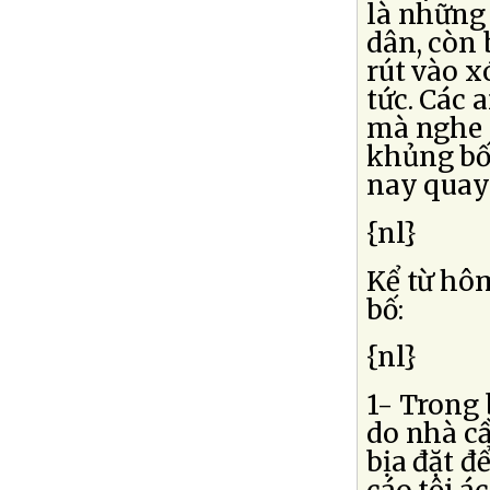
là những
dân, còn 
rút vào x
tức. Các 
mà nghe l
khủng bố
nay quay
{nl}
Kể từ hôm
bố:
{nl}
1- Trong 
do nhà c
bịa đặt đ