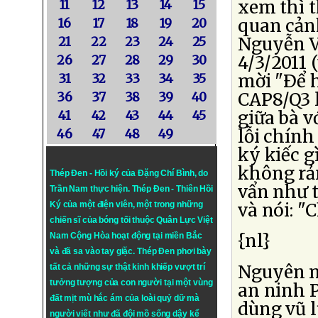
xem thì t
11
12
13
14
15
quan cảnh
16
17
18
19
20
Nguyễn Vă
21
22
23
24
25
4/3/2011 (
26
27
28
29
30
mời "Ðể h
31
32
33
34
35
CAP8/Q3 l
36
37
38
39
40
giữa bà v
41
42
43
44
45
lỗi chính
46
47
48
49
ký kiếc g
không rả
Thép Đen - Hồi ký của Đặng Chí Bình
, do
vẩn như t
Trần Nam thực hiện.
Thép Đen
- Thiên Hồi
và nói: "
Ký của một điện viên, một trong những
chiến sĩ của bóng tối thuộc Quân Lực Việt
{nl}
Nam Cộng Hòa hoạt động tại miền Bắc
và đã sa vào tay giặc. Thép Đen phơi bày
Nguyên ng
tất cả những sự thật kinh khiếp vượt trí
tưởng tượng của con người tại một vùng
an ninh 
đất mịt mù hắc ám của loài quỷ dữ mà
dùng vũ lự
người viết như đã đội mồ sống dậy kể