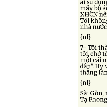
ai sử dụn
mấy bộ áo
XHCN nên 
Tôi không
nhà nước 
{nl}
7- Tôi th
tôi, chớ 
một cái n
dân". Hy
thẳng là
{nl}
Sài Gòn, 
Tạ Phong