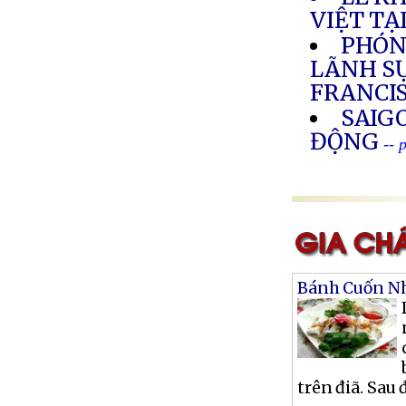
VIỆT TẠ
PHÓN
LÃNH SỰ
FRANCI
SAIG
ĐỘNG
-- 
Bánh Cuốn Nh
trên điã. Sau 