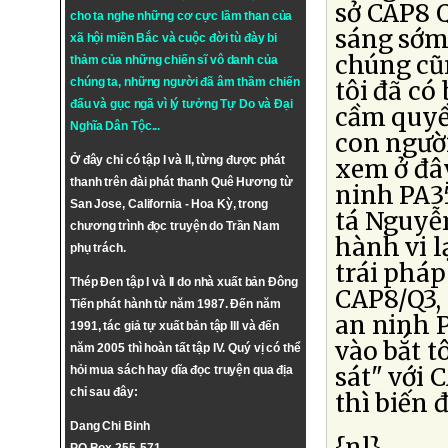
sở CAP8 Q
cho ta nghe những cơ cực lầm than của
sáng sớm 
xã hội miền Bắc và cuộc đời tù đày bi
chúng cũn
thảm của những chiến sĩ vô danh của
chúng ta, những người đã âm thầm chiến
tôi đã có
đấu và gục ngã vì lý tưởng
Tự Do
và
Đại
cầm quyề
Nghĩa Dân Tộc
...
con người
Ở đây chỉ có tập I và II, từng được phát
xem ở đây
thanh trên đài phát thanh Quê Hương từ
ninh PA3
San Jose, California - Hoa Kỳ, trong
tá Nguyễ
chương trình đọc truyện do Trần Nam
hành vi 
phụ trách.
trái pháp
Thép Đen tập I và II do nhà xuất bản Đông
CAP8/Q3, 
Tiến phát hành từ năm 1987. Đến năm
an ninh 
1991, tác giả tự xuất bản tập III và đến
vào bắt t
năm 2005 thì hoàn tất tập IV. Quý vị có thể
sát" với 
hỏi mua sách hay dĩa đọc truyện qua địa
chỉ sau đây:
thì biến 
Dang Chi Binh
{nl}