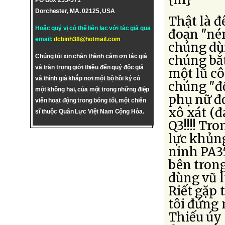
PO Box 255-571
Dorchester, MA. 02125, USA
Thật là đê
Hoặc quý vị có thể liên lạc với tác giả qua
đoạn "ném
email:
dcbinh38@hotmail.com
chúng dùn
Chúng tôi xin chân thành cám ơn tác giả
chúng bắ
và trân trọng giới thiệu đến quý độc giả
một lũ cô
và thính giả khắp nơi một bộ hồi ký có
chúng "đổ
một không hai, của một trong những điệp
phụ nữ đơ
viên hoạt động trong bóng tối, một chiến
xô xát (
sĩ thuộc Quân Lực Việt Nam Cộng Hòa.
Q3!!!! Tr
lực khủng
ninh PA35
bên tron
dùng vũ l
Riết gặp 
tôi đứng 
Thiếu úy