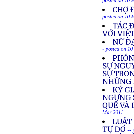
posted on 10 
CHỢ 
posted on 10 
TÁC 
VỚI VI
NỮ Ð
- posted on 1
PHÓN
SỰ NGUY
SỰ TRON
NHỮNG 
KÝ GI
NGƯNG 
QUẾ VÀ
Mar 2011
LUẬT
TỰ DO
--