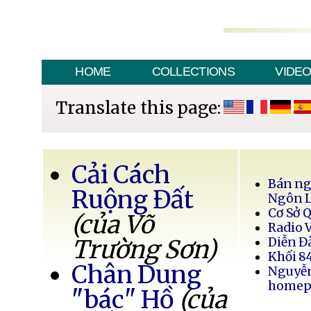
HOME
COLLECTIONS
VIDE
Translate this page:
Cải Cách
Bán ng
Ruộng Đất
Ngôn 
Cơ Sở 
(của Võ
Radio 
Trường Sơn)
Diễn Đ
Khối 8
Chân Dung
Nguyễ
homep
"bác" Hồ
(của