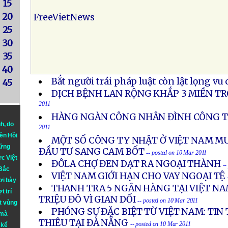
15
20
FreeVietNews
25
30
35
40
Bắt người trái pháp luật còn lật lọng vu 
45
DỊCH BỆNH LAN RỘNG KHẮP 3 MIỀN T
2011
HÀNG NGÀN CÔNG NHÂN ĐÌNH CÔNG TẠ
nh
, do
2011
iên Hồi
MỘT SỐ CÔNG TY NHẬT Ở VIỆT NAM 
hững
ĐẦU TƯ SANG CAM BỐT
-- posted on 10 Mar 2011
ực Việt
ĐÔLA CHỢ ĐEN DẠT RA NGOẠI THÀNH
--
 Bắc
VIỆT NAM GIỚI HẠN CHO VAY NGOẠI TỆ
ơi bày
THANH TRA 5 NGÂN HÀNG TẠI VIỆT NAM
t trí
TRIỆU ĐÔ VÌ GIAN DỐI
-- posted on 10 Mar 2011
t vùng
PHÓNG SỰ ĐẶC BIỆT TỪ VIỆT NAM: TIN
 mà
THIÊU TẠI ĐÀ NẴNG
-- posted on 10 Mar 2011
 kể