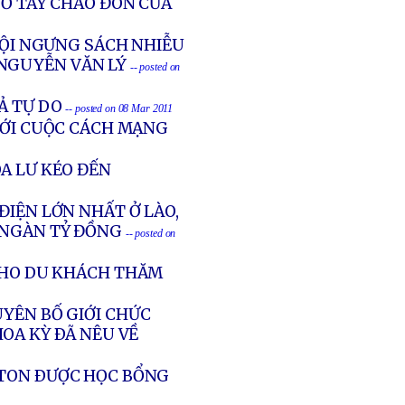
VỖ TAY CHÀO ĐÓN CỦA
NỘI NGƯNG SÁCH NHIỄU
 NGUYỄN VĂN LÝ
-- posted on
Ả TỰ DO
-- posted on 08 Mar 2011
VỚI CUỘC CÁCH MẠNG
A LƯ KÉO ĐẾN
ĐIỆN LỚN NHẤT Ở LÀO,
 NGÀN TỶ ĐỒNG
-- posted on
CHO DU KHÁCH THĂM
YÊN BỐ GIỚI CHỨC
OA KỲ ÐÃ NÊU VỀ
STON ÐƯỢC HỌC BỔNG