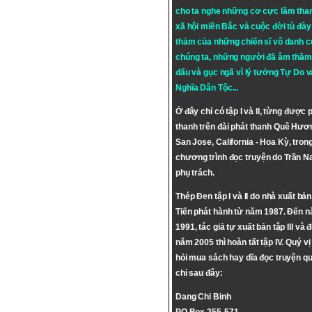
cho ta nghe những cơ cực lầm tha
xã hội miền Bắc và cuộc đời tù đày 
thảm của những chiến sĩ vô danh c
chúng ta, những người đã âm thầm
đấu và gục ngã vì lý tưởng
Tự Do
v
Nghĩa Dân Tộc
...
Ở đây chỉ có tập I và II, từng được 
thanh trên đài phát thanh Quê Hươ
San Jose, California - Hoa Kỳ, tron
chương trình đọc truyện do Trần 
phụ trách.
Thép Đen tập I và II do nhà xuất bả
Tiến phát hành từ năm 1987. Đến 
1991, tác giả tự xuất bản tập III và 
năm 2005 thì hoàn tất tập IV. Quý vị
hỏi mua sách hay dĩa đọc truyện qu
chỉ sau đây:
Dang Chi Binh