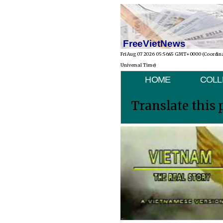
FreeVietNews
Fri Aug 07 2026 05:56:45 GMT+0000 (Coordin
Universal Time)
HOME
COLL
Translate this 