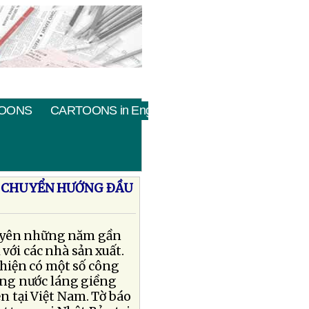
OONS
CARTOONS in English
N CHUYỂN HƯỚNG ÐẦU
xuyên những năm gần
với các nhà sản xuất.
hiện có một số công
ng nước láng giềng
ện tại Việt Nam. Tờ báo