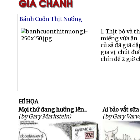
Bánh Cuốn Thịt Nướng
1. Thịt bò và th
miếng vừa ăn. 
củ sả đã giã dậ
gia vị, chút đ
chín để 2 giờ c
HÍ HỌA
Mọi thứ đang hướng lên...
Ai bảo vắt sữa
(by Gary Markstein)
(by Gary Varve