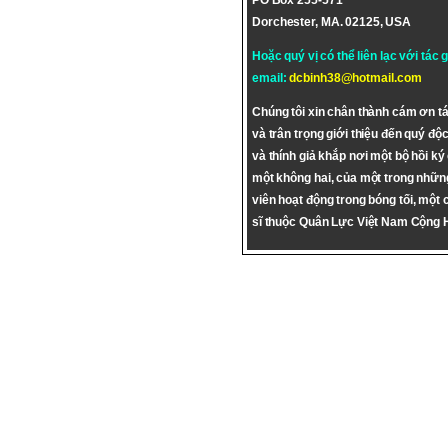
PO Box 255-571
Dorchester, MA. 02125, USA
Hoặc quý vị có thể liên lạc với tác 
email:
dcbinh38@hotmail.com
Chúng tôi xin chân thành cám ơn tá
và trân trọng giới thiệu đến quý độc
và thính giả khắp nơi một bộ hồi ký
một không hai, của một trong nhữn
viên hoạt động trong bóng tối, một 
sĩ thuộc Quân Lực Việt Nam Cộng 