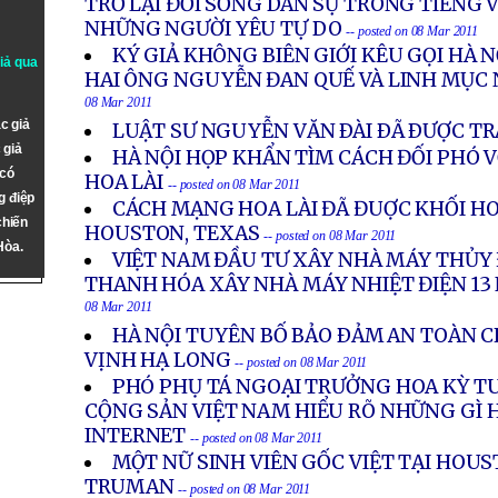
TRỞ LẠI ĐỜI SỐNG DÂN SỰ TRONG TIẾNG 
NHỮNG NGƯỜI YÊU TỰ DO
-- posted on 08 Mar 2011
KÝ GIẢ KHÔNG BIÊN GIỚI KÊU GỌI HÀ 
giả qua
HAI ÔNG NGUYỄN ĐAN QUẾ VÀ LINH MỤC
08 Mar 2011
c giả
LUẬT SƯ NGUYỄN VĂN ÐÀI ÐÃ ÐƯỢC TR
 giả
HÀ NỘI HỌP KHẨN TÌM CÁCH ĐỐI PHÓ 
 có
HOA LÀI
-- posted on 08 Mar 2011
g điệp
CÁCH MẠNG HOA LÀI ĐÃ ĐUỢC KHỐI HO
chiến
HOUSTON, TEXAS
-- posted on 08 Mar 2011
Hòa.
VIỆT NAM ĐẦU TƯ XÂY NHÀ MÁY THỦY 
THANH HÓA XÂY NHÀ MÁY NHIỆT ĐIỆN 13
08 Mar 2011
HÀ NỘI TUYÊN BỐ BẢO ÐẢM AN TOÀN 
VỊNH HẠ LONG
-- posted on 08 Mar 2011
PHÓ PHỤ TÁ NGOẠI TRƯỞNG HOA KỲ TU
CỘNG SẢN VIỆT NAM HIỂU RÕ NHỮNG GÌ H
INTERNET
-- posted on 08 Mar 2011
MỘT NỮ SINH VIÊN GỐC VIỆT TẠI HOU
TRUMAN
-- posted on 08 Mar 2011