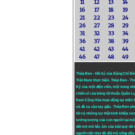
11
12
13
14
16
17
18
19
21
22
23
24
26
27
28
29
31
32
33
34
36
37
38
39
41
42
43
44
46
47
48
49
Thép Đen - Hồi ký của Đặng Chí Bì
Trần Nam thực hiện.
Thép Đen
- Th
Ký của một điện viên, một trong n
chiến sĩ của bóng tối thuộc Quân L
Nam Cộng Hòa hoạt động tại miền
và đã sa vào tay giặc. Thép Đen ph
tất cả những sự thật kinh khiếp vượ
tưởng tượng của con người tại mộ
đất mịt mù hắc ám của loài quỷ dữ
người viết như đã đội mồ sống dậy