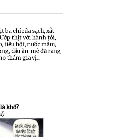
ịt ba chỉ rửa sạch, xắt
Ướp thịt với hành tỏi,
p, tiêu bột, nước mắm,
ường, dầu ăn, mè đã rang
ho thấm gia vị...
 là khổ?
l)