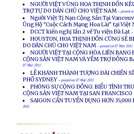
NGƯỜI VIỆT VÙNG HOA THỊNH ÐỐN KÊU
TRỢ TỰ DO DÂN CHỦ CHO VIỆT NAM
-- posted 
Người Việt Tị Nạn Cộng Sản Tại Vancouv
Ủng Hộ "Cuộc Cách Mạng Hoa Lài" tại Việt
DCCT kiến nghị lần 2 về Tu viện Ðà Lạt
-
HOUSTON, HOA THỊNH ĐỐN CŨNG SẼ BI
DO DÂN CHỦ CHO VIỆT NAM
-- posted on 07 Mar 2011
NGƯỜI VIỆT TẠI CỘNG HÒA LIÊN BANG 
CỘNG SẢN VIỆT NAM VÀ YỂM TRỢ ÐỒNG 
07 Mar 2011
LỄ KHÁNH THÀNH TƯỢNG ĐÀI CHIẾN SĨ
PHỐ SYDNEY
-- posted on 07 Mar 2011
PHÓNG SỰ CỘNG ĐỒNG: BIỂU TÌNH TR
CỘNG SẢN VIỆT NAM TẠI SAN FRANCISCO
SAIGON CẦN TUYỂN DỤNG HƠN 35,000
2011