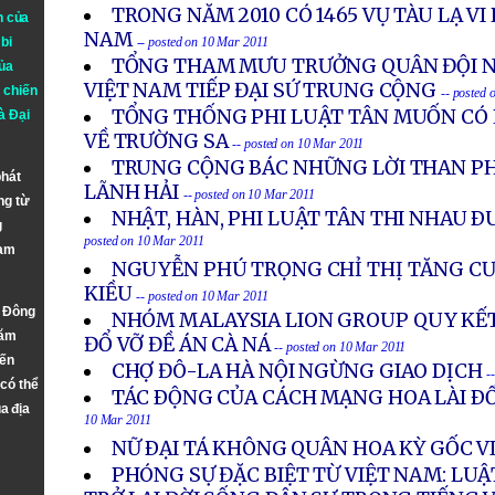
TRONG NĂM 2010 CÓ 1465 VỤ TÀU LẠ V
n của
NAM
bi
-- posted on 10 Mar 2011
TỔNG THAM MƯU TRƯỞNG QUÂN ĐỘI 
ủa
VIỆT NAM TIẾP ĐẠI SỨ TRUNG CỘNG
 chiến
-- posted
TỔNG THỐNG PHI LUẬT TÂN MUỐN CÓ
à
Đại
VỀ TRƯỜNG SA
-- posted on 10 Mar 2011
TRUNG CỘNG BÁC NHỮNG LỜI THAN PH
phát
LÃNH HẢI
-- posted on 10 Mar 2011
ng từ
NHẬT, HÀN, PHI LUẬT TÂN THI NHAU 
g
posted on 10 Mar 2011
Nam
NGUYỄN PHÚ TRỌNG CHỈ THỊ TĂNG CƯ
KIỀU
-- posted on 10 Mar 2011
n Đông
NHÓM MALAYSIA LION GROUP QUY KẾT
năm
ĐỔ VỠ ĐỀ ÁN CÀ NÁ
-- posted on 10 Mar 2011
đến
CHỢ ĐÔ-LA HÀ NỘI NGỪNG GIAO DỊCH
-
 có thể
TÁC ÐỘNG CỦA CÁCH MẠNG HOA LÀI ÐỐ
a địa
10 Mar 2011
NỮ ÐẠI TÁ KHÔNG QUÂN HOA KỲ GỐC V
PHÓNG SỰ ĐẶC BIỆT TỪ VIỆT NAM: LU