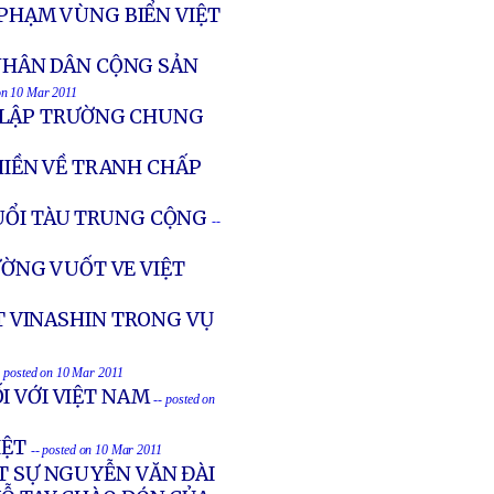
I PHẠM VÙNG BIỂN VIỆT
NHÂN DÂN CỘNG SẢN
 on 10 Mar 2011
 LẬP TRƯỜNG CHUNG
IỀN VỀ TRANH CHẤP
ÐUỔI TÀU TRUNG CỘNG
--
ỜNG VUỐT VE VIỆT
 VINASHIN TRONG VỤ
- posted on 10 Mar 2011
I VỚI VIỆT NAM
-- posted on
IỆT
-- posted on 10 Mar 2011
ẬT SỰ NGUYỄN VĂN ĐÀI