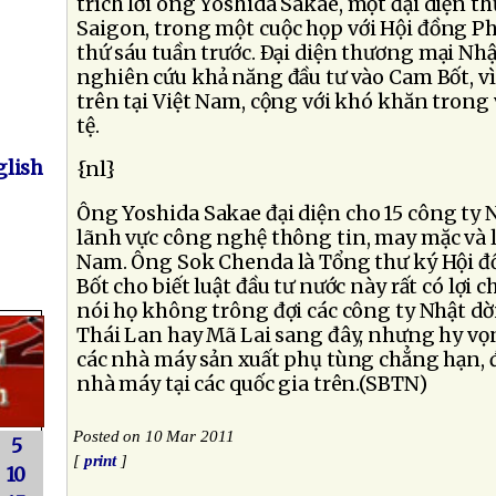
trích lời ông Yoshida Sakae, một đại diện t
Saigon, trong một cuộc họp với Hội đồng Ph
thứ sáu tuần trước. Ðại diện thương mại Nh
nghiên cứu khả năng đầu tư vào Cam Bốt, vì 
trên tại Việt Nam, cộng với khó khăn trong 
tệ.
lish
{nl}
Ông Yoshida Sakae đại diện cho 15 công ty 
lãnh vực công nghệ thông tin, may mặc và lắ
Nam. Ông Sok Chenda là Tổng thư ký Hội đ
Bốt cho biết luật đầu tư nước này rất có lợi 
nói họ không trông đợi các công ty Nhật dờ
Thái Lan hay Mã Lai sang đây, nhưng hy vọn
các nhà máy sản xuất phụ tùng chẳng hạn, 
nhà máy tại các quốc gia trên.(SBTN)
Posted on 10 Mar 2011
5
[
print
]
10