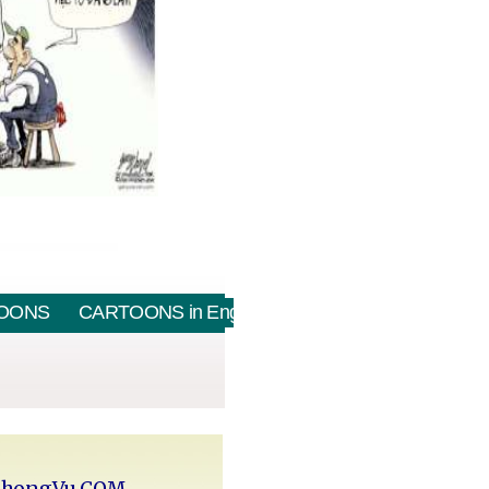
OONS
CARTOONS in English
PhongVu.COM