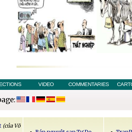
ECTIONS
VIDEO
COMMENTARIES
CART
page:
t
(của Võ
Bán nguyệt san Tự Do
Tran