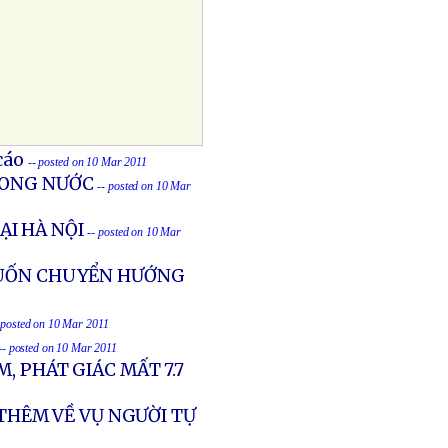
cáo
-- posted on 10 Mar 2011
RONG NƯỚC
-- posted on 10 Mar
I HÀ NỘI
-- posted on 10 Mar
MUỐN CHUYỂN HƯỚNG
 posted on 10 Mar 2011
-- posted on 10 Mar 2011
, PHÁT GIÁC MẤT 7.7
 THÊM VỀ VỤ NGƯỜI TỰ