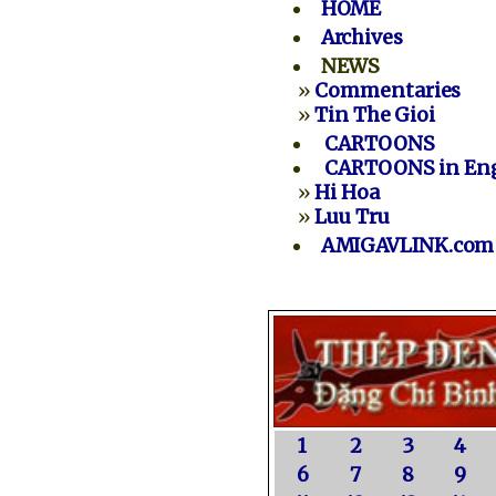
HOME
Archives
NEWS
»
Commentaries
»
Tin The Gioi
CARTOONS
CARTOONS in Eng
»
Hi Hoa
»
Luu Tru
AMIGAVLINK.com
1
2
3
4
6
7
8
9