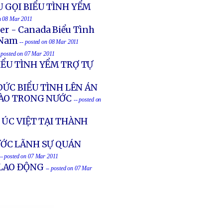
 GỌI BIỂU TÌNH YỂM
on 08 Mar 2011
er - Canada Biểu Tình
 Nam
-- posted on 08 Mar 2011
- posted on 07 Mar 2011
ỂU TÌNH YỂM TRỢ TỰ
ÐỨC BIỂU TÌNH LÊN ÁN
BÀO TRONG NƯỚC
-- posted on
 ÚC VIỆT TẠI THÀNH
ƯỚC LÃNH SỰ QUÁN
-- posted on 07 Mar 2011
 LAO ĐỘNG
-- posted on 07 Mar