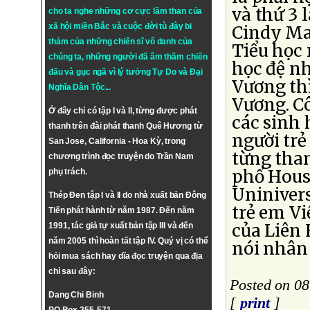
và thứ 3 
cho ta nghe những cơ cực lầm than của
xã hội miền Bắc và cuộc đời tù đày bi
Cindy Mai
thảm của những chiến sĩ vô danh của
Tiểu học 
chúng ta, những người đã âm thầm chiến
học đệ nh
đấu và gục ngã vì lý tưởng
Tự Do
và
Đại
Vương th
Nghĩa Dân Tộc
...
Vương. C
Ở đây chỉ có tập I và II, từng được phát
các sinh 
thanh trên đài phát thanh Quê Hương từ
người trẻ
San Jose, California - Hoa Kỳ, trong
từng tha
chương trình đọc truyện do Trần Nam
phố Houst
phụ trách.
Uninivers
Thép Đen tập I và II do nhà xuất bản Đông
trẻ em Vi
Tiến phát hành từ năm 1987. Đến năm
của Liên 
1991, tác giả tự xuất bản tập III và đến
năm 2005 thì hoàn tất tập IV. Quý vị có thể
nói nhân
hỏi mua sách hay dĩa đọc truyện qua địa
chỉ sau đây:
Posted on 0
Dang Chi Binh
[
print
]