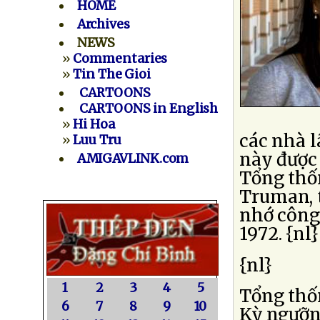
HOME
Archives
NEWS
»
Commentaries
»
Tin The Gioi
CARTOONS
CARTOONS in English
»
Hi Hoa
các nhà l
»
Luu Tru
này được
AMIGAVLINK.com
Tổng thố
Truman, 
nhớ công
1972. {nl}
{nl}
1
2
3
4
5
Tổng thố
6
7
8
9
10
Kỳ ngưỡng