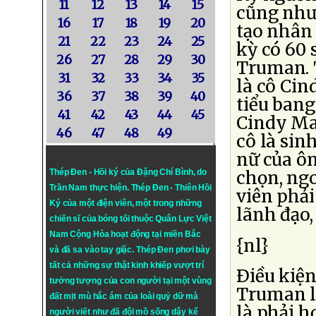
11
12
13
14
15
cũng như
16
17
18
19
20
tạo nhân 
21
22
23
24
25
kỳ có 60 
26
27
28
29
30
Truman. 
31
32
33
34
35
là cô Cin
36
37
38
39
40
tiểu bang
41
42
43
44
45
Cindy Mai
46
47
48
49
cô là sin
nữ của ô
Thép Đen - Hồi ký của Đặng Chí Bình
, do
chọn, ngo
Trần Nam thực hiện.
Thép Đen
- Thiên Hồi
viên phải
Ký của một điện viên, một trong những
lãnh đạo,
chiến sĩ của bóng tối thuộc Quân Lực Việt
Nam Cộng Hòa hoạt động tại miền Bắc
{nl}
và đã sa vào tay giặc. Thép Đen phơi bày
tất cả những sự thật kinh khiếp vượt trí
Ðiều kiệ
tưởng tượng của con người tại một vùng
Truman là
đất mịt mù hắc ám của loài quỷ dữ mà
là phải h
người viết như đã đội mồ sống dậy kể