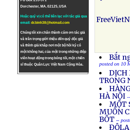
PO Box 255-571
Dorchester, MA. 02125, USA
Hoặc quý vị có thể liên lạc với tác giả qua
FreeViet
email:
dcbinh38@hotmail.com
Chúng tôi xin chân thành cám ơn tác giả
và trân trọng giới thiệu đến quý độc giả
và thính giả khắp nơi một bộ hồi ký có
một không hai, của một trong những điệp
Bắt ng
viên hoạt động trong bóng tối, một chiến
posted on 10 
sĩ thuộc Quân Lực Việt Nam Cộng Hòa.
DỊCH
TRONG 
HÀNG
HÀ NỘI
-
MỘT 
MUỐN C
BỐT
-- pos
ĐÔLA