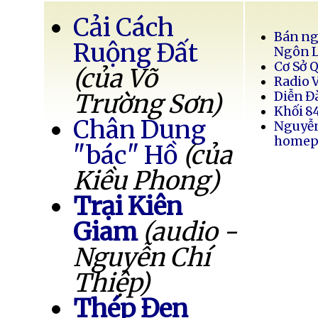
Cải Cách
Bán ng
Ruộng Đất
Ngôn 
Cơ Sở 
(của Võ
Radio 
Trường Sơn)
Diễn Đ
Khối 8
Chân Dung
Nguyễ
homep
"bác" Hồ
(của
Kiều Phong)
Trại Kiên
Giam
(audio -
Nguyễn Chí
Thiệp)
Thép Đen