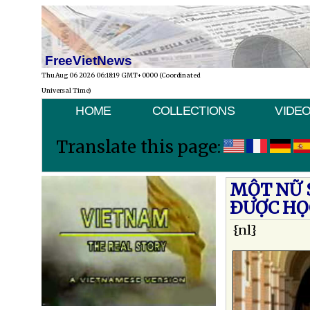
FreeVietNews
Thu Aug 06 2026 06:18:19 GMT+0000 (Coordinated
Universal Time)
HOME
COLLECTIONS
VIDE
Translate this page:
MỘT NỮ 
ÐƯỢC HỌ
{nl}