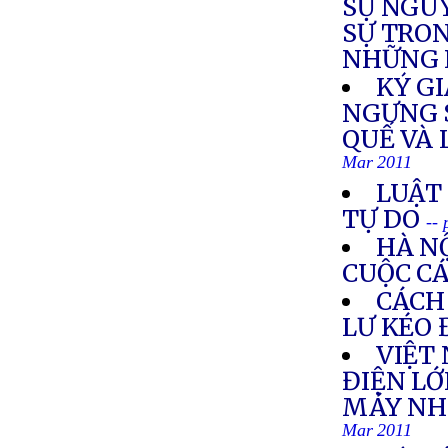
SỰ NGUY
SỰ TRON
NHỮNG 
KÝ GI
NGƯNG 
QUẾ VÀ
Mar 2011
LUẬT
TỰ DO
--
HÀ N
CUỘC C
CÁCH
LƯ KÉO 
VIỆT
ĐIỆN LỚ
MÁY NHI
Mar 2011