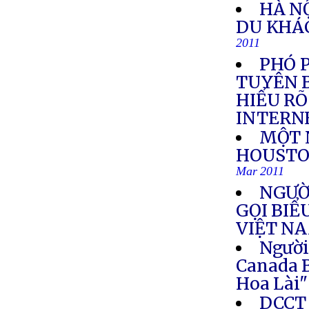
HÀ N
DU KHÁ
2011
PHÓ 
TUYÊN B
HIỂU RÕ
INTERN
MỘT N
HOUSTO
Mar 2011
NGƯỜ
GỌI BIỂ
VIỆT N
Người
Canada 
Hoa Lài"
DCCT 