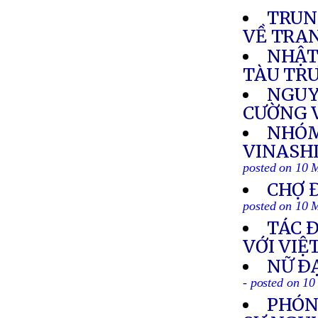
TRUN
VỀ TRA
NHẬT,
TÀU TR
NGUY
CƯỜNG V
NHÓM
VINASHI
posted on 10 
CHỢ 
posted on 10 
TÁC 
VỚI VI
NỮ Ð
- posted on 1
PHÓN