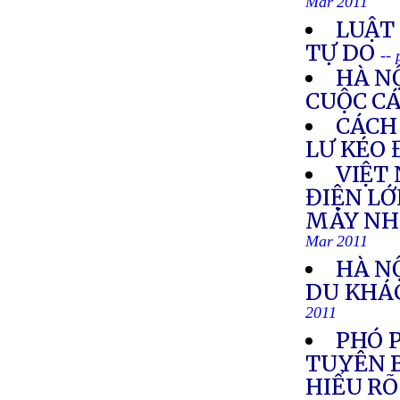
Mar 2011
LUẬT
TỰ DO
--
HÀ N
CUỘC C
CÁCH
LƯ KÉO 
VIỆT
ĐIỆN LỚ
MÁY NHI
Mar 2011
HÀ N
DU KHÁ
2011
PHÓ 
TUYÊN B
HIỂU RÕ