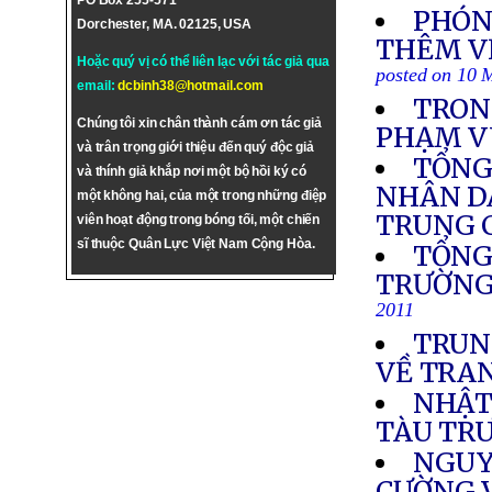
PO Box 255-571
PHÓNG
Dorchester, MA. 02125, USA
THÊM VỀ
Hoặc quý vị có thể liên lạc với tác giả qua
posted on 10 
email:
dcbinh38@hotmail.com
TRONG
Chúng tôi xin chân thành cám ơn tác giả
PHẠM V
và trân trọng giới thiệu đến quý độc giả
TỔNG
và thính giả khắp nơi một bộ hồi ký có
NHÂN DÂ
một không hai, của một trong những điệp
TRUNG 
viên hoạt động trong bóng tối, một chiến
sĩ thuộc Quân Lực Việt Nam Cộng Hòa.
TỔNG
TRƯỜNG
2011
TRUN
VỀ TRA
NHẬT,
TÀU TR
NGUY
CƯỜNG V