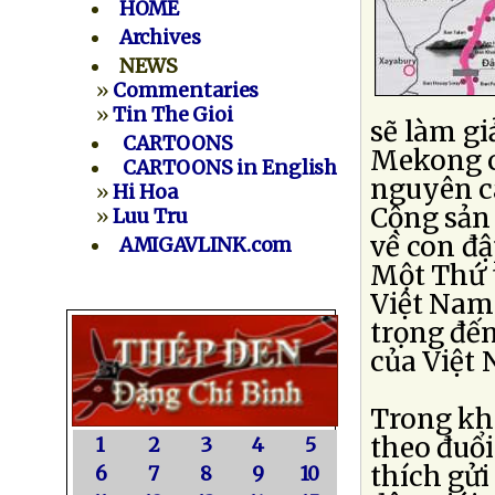
HOME
Archives
NEWS
»
Commentaries
»
Tin The Gioi
sẽ làm gi
CARTOONS
Mekong c
CARTOONS in English
nguyên cá
»
Hi Hoa
Cộng sản
»
Luu Tru
về con đậ
AMIGAVLINK.com
Một Thứ 
Việt Nam
trọng đế
của Việt 
Trong khi
theo đuổi
1
2
3
4
5
thích gử
6
7
8
9
10