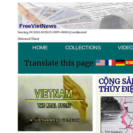
FreeVietNews
Sun Aug 09 2026 09:39:29 GMT+0000 (Coordinated
Universal Time)
HOME
COLLECTIONS
VIDE
Translate this page:
CỘNG SẢ
THỦY ÐI