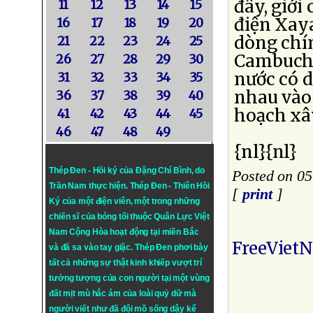
đây, giới
11
12
13
14
15
điện Xay
16
17
18
19
20
dòng chí
21
22
23
24
25
Cambuchia
26
27
28
29
30
nước có 
31
32
33
34
35
nhau vào 
36
37
38
39
40
hoạch xâ
41
42
43
44
45
46
47
48
49
{nl}{nl}
Thép Đen - Hồi ký của Đặng Chí Bình
, do
Posted on 0
Trần Nam thực hiện.
Thép Đen
- Thiên Hồi
[
print
]
Ký của một điện viên, một trong những
chiến sĩ của bóng tối thuộc Quân Lực Việt
Nam Cộng Hòa hoạt động tại miền Bắc
FreeViet
và đã sa vào tay giặc. Thép Đen phơi bày
tất cả những sự thật kinh khiếp vượt trí
tưởng tượng của con người tại một vùng
đất mịt mù hắc ám của loài quỷ dữ mà
người viết như đã đội mồ sống dậy kể