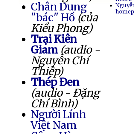
Chân Dung
Nguyễ
homep
"bác" Hồ
(của
Kiều Phong)
Trại Kiên
Giam
(audio -
Nguyễn Chí
Thiệp)
Thép Đen
(audio - Đặng
Chí Bình)
Người Lính
Việt Nam