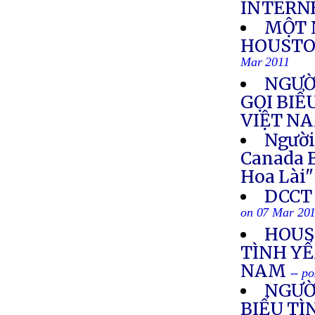
INTERN
MỘT N
HOUSTO
Mar 2011
NGƯỜ
GỌI BIỂ
VIỆT N
Người
Canada 
Hoa Lài"
DCCT 
on 07 Mar 20
HOUS
TÌNH YỂ
NAM
-- p
NGƯỜ
BIỂU TÌ