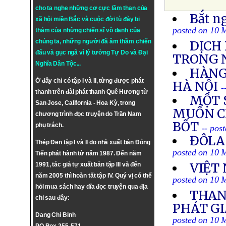
cho ta nghe những cơ cực lầm than của
Bắt ng
xã hội miền Bắc và cuộc đời tù đày bi
posted on 10 
thảm của những chiến sĩ vô danh của
chúng ta, những người đã âm thầm chiến
DỊCH
đấu và gục ngã vì lý tưởng
Tự Do
và
Đại
TRONG 
Nghĩa Dân Tộc
...
HÀNG
Ở đây chỉ có tập I và II, từng được phát
HÀ NỘI
-
thanh trên đài phát thanh Quê Hương từ
MỘT 
San Jose, California - Hoa Kỳ, trong
MUỐN C
chương trình đọc truyện do Trần Nam
BỐT
phụ trách.
-- pos
ĐÔLA
Thép Đen tập I và II do nhà xuất bản Đông
posted on 10 
Tiến phát hành từ năm 1987. Đến năm
VIỆT
1991, tác giả tự xuất bản tập III và đến
năm 2005 thì hoàn tất tập IV. Quý vị có thể
posted on 10 
hỏi mua sách hay dĩa đọc truyện qua địa
THAN
chỉ sau đây:
PHÁT GI
Dang Chi Binh
posted on 10 