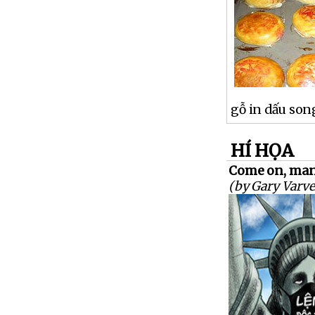
gỗ in dấu son
HÍ HỌA
Come on, man
(by Gary Varve