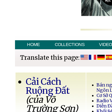
HOME
COLLECTIONS
VIDE
Translate this page:
Cải Cách
Bán ng
Ruộng Đất
Ngôn 
Cơ Sở 
(của Võ
Radio 
Trường Sơn)
Diễn Đ
Khối 8