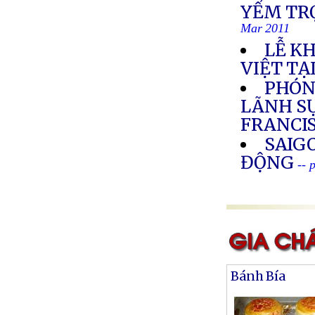
YỂM TR
Mar 2011
LỄ K
VIỆT TẠ
PHÓN
LÃNH SỰ
FRANCI
SAIG
ĐỘNG
-- 
Bánh Bía