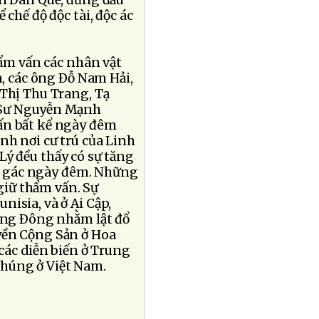
ễn Ðan Quế, đứng đầu
 chế độ độc tài, độc ác
hẩm vấn các nhân vật
n, các ông Ðỗ Nam Hải,
 Thị Thu Trang, Tạ
 Sư Nguyễn Mạnh
ấn bất kể ngày đêm
nh nơi cư trú của Linh
ý đều thấy có sự tăng
 gác ngày đêm. Những
 giữ thẩm vấn. Sự
isia, và ở Ai Cập,
ung Ðông nhằm lật đổ
yền Cộng Sản ở Hoa
các diễn biến ở Trung
húng ở Việt Nam.