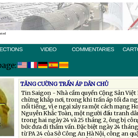
ated
ECTIONS
VIDEO
COMMENTARIES
CART
page:
TĂNG CƯỜNG TRẤN ÁP DÂN CHỦ
Tin Saigon - Nhà cầm quyền Cộng Sản Việt
chừng khắp nơi, trong khi trấn áp tối đa n
nổi tiếng, vì e ngại xảy ra một cách mạng H
Nguyễn Khắc Toàn, một người đấu tranh dân
trong hai ngày 24 và 25 tháng 2, ông bị cô
bức đưa đi thẩm vấn. Ðặc biệt ngày 24 thán
từ PA 24 của Sở Công An Hà Nội, công an q