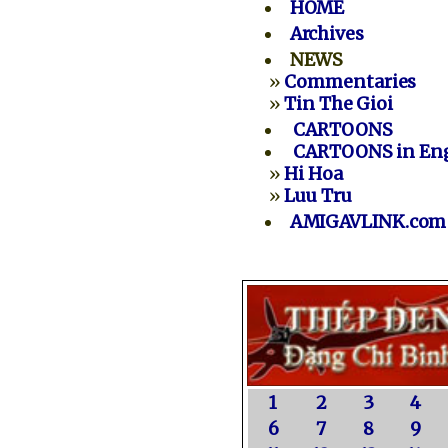
HOME
Archives
NEWS
»
Commentaries
»
Tin The Gioi
CARTOONS
CARTOONS in Eng
»
Hi Hoa
»
Luu Tru
AMIGAVLINK.com
1
2
3
4
6
7
8
9