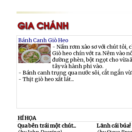
Bánh Canh Giò Heo
- Nấm rơm xào sơ với chút tỏi, c
Giò heo chín vớt ra. Nêm vào nồi
đường phèn, bột ngọt cho vừa ă
tây và hành phi vào.
- Bánh canh trụng qua nước sôi, cắt ngắn vừ
- Thịt giò heo xắt lát...
HÍ HỌA
Qua bên trái một chút...
Lãnh cái búa!