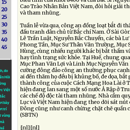
biểu tình của Khối 8406 và của Bác Sĩ Nguy
15
Cao Trào Nhân Bản Việt Nam, đòi hỏi giải thể
20
và tham nhũng.
25
30
Tuần lễ vừa qua, công an đồng loạt bắt đi t
đấu tranh dân chủ từ Bắc chí Nam. Ở Sài Gò
35
Lê Trần Luật, Nguyễn Bắc Chuyển, các bà Lư
40
Phong Tần, Mục Sư Thân Văn Trường, Mục
45
Hùng, cùng nhiều người khác bị bắt thẩm v
hay tình trạng sức khỏe. Tại Huế, chung qua
Mục Phan Văn Lợi và Linh Mục Nguyễn Văn L
cường đông đảo công an thường phục canh
nh
, do
ai đến thăm họ đều bị khủng bố, đe dọa, bắt
iên Hồi
thành công của cuộc Cách Mạng Hoa Lài ở Tun
hững
hiện đang lan sang một số nước Ả Rập ở Tr
ực Việt
các chế độ độc tài tham nhũng. Nhà cầm qu
 Bắc
Lục và Việt Nam hiện đang theo dõi sát nút 
ơi bày
Ðông cũng như canh chừng chặt chẽ quần c
t trí
(SBTN)
t vùng
 mà
{nl}{nl}
 kể