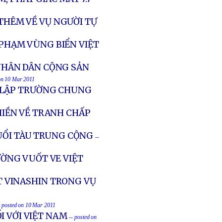
 THÊM VỀ VỤ NGƯỜI TỰ
I PHẠM VÙNG BIỂN VIỆT
NHÂN DÂN CỘNG SẢN
 on 10 Mar 2011
 LẬP TRƯỜNG CHUNG
IỀN VỀ TRANH CHẤP
ÐUỔI TÀU TRUNG CỘNG
--
ỜNG VUỐT VE VIỆT
 VINASHIN TRONG VỤ
- posted on 10 Mar 2011
I VỚI VIỆT NAM
-- posted on