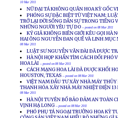
10 Mar 2011
NỮ ÐẠI TÁ KHÔNG QUÂN HOA KỲ GỐC V
PHÓNG SỰ ĐẶC BIỆT TỪ VIỆT NAM: LU
TRỞ LẠI ĐỜI SỐNG DÂN SỰ TRONG TIẾNG 
NHỮNG NGƯỜI YÊU TỰ DO
-- posted on 08 Mar 2011
KÝ GIẢ KHÔNG BIÊN GIỚI KÊU GỌI HÀ 
HAI ÔNG NGUYỄN ĐAN QUẾ VÀ LINH MỤC
08 Mar 2011
LUẬT SƯ NGUYỄN VĂN ÐÀI ÐÃ ÐƯỢC TR
HÀ NỘI HỌP KHẨN TÌM CÁCH ĐỐI PHÓ 
HOA LÀI
-- posted on 08 Mar 2011
CÁCH MẠNG HOA LÀI ĐÃ ĐUỢC KHỐI HO
HOUSTON, TEXAS
-- posted on 08 Mar 2011
VIỆT NAM ĐẦU TƯ XÂY NHÀ MÁY THỦY 
THANH HÓA XÂY NHÀ MÁY NHIỆT ĐIỆN 13
08 Mar 2011
HÀ NỘI TUYÊN BỐ BẢO ÐẢM AN TOÀN 
VỊNH HẠ LONG
-- posted on 08 Mar 2011
PHÓ PHỤ TÁ NGOẠI TRƯỞNG HOA KỲ TU
CỘNG SẢN VIỆT NAM HIỂU RÕ NHỮNG GÌ H