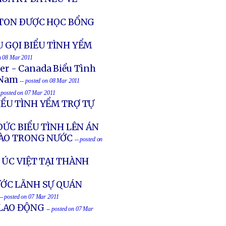
STON ÐƯỢC HỌC BỔNG
 GỌI BIỂU TÌNH YỂM
on 08 Mar 2011
er - Canada Biểu Tình
 Nam
-- posted on 08 Mar 2011
- posted on 07 Mar 2011
ỂU TÌNH YỂM TRỢ TỰ
ÐỨC BIỂU TÌNH LÊN ÁN
BÀO TRONG NƯỚC
-- posted on
 ÚC VIỆT TẠI THÀNH
ƯỚC LÃNH SỰ QUÁN
-- posted on 07 Mar 2011
 LAO ĐỘNG
-- posted on 07 Mar