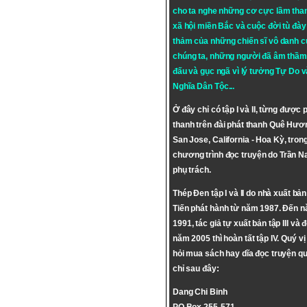
cho ta nghe những cơ cực lầm tha
xã hội miền Bắc và cuộc đời tù đày 
thảm của những chiến sĩ vô danh c
chúng ta, những người đã âm thầm
đấu và gục ngã vì lý tưởng
Tự Do
v
Nghĩa Dân Tộc
...
Ở đây chỉ có tập I và II, từng được 
thanh trên đài phát thanh Quê Hươ
San Jose, California - Hoa Kỳ, tron
chương trình đọc truyện do Trần 
phụ trách.
Thép Đen tập I và II do nhà xuất bả
Tiến phát hành từ năm 1987. Đến 
1991, tác giả tự xuất bản tập III và 
năm 2005 thì hoàn tất tập IV. Quý vị
hỏi mua sách hay dĩa đọc truyện qu
chỉ sau đây:
Dang Chi Binh