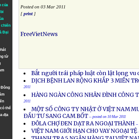
n của
Posted on 03 Mar 2011
bi
[
print
]
ủa
 chiến
à
Đại
FreeVietNews
phát
ng từ
g
Nam
Bắt người trái pháp luật còn lật lọng vu 
DỊCH BỆNH LAN RỘNG KHẮP 3 MIỀN T
2011
n Đông
HÀNG NGÀN CÔNG NHÂN ĐÌNH CÔNG TẠ
năm
đến
2011
 có thể
MỘT SỐ CÔNG TY NHẬT Ở VIỆT NAM 
a địa
ĐẦU TƯ SANG CAM BỐT
-- posted on 10 Mar 2011
ĐÔLA CHỢ ĐEN DẠT RA NGOẠI THÀNH
--
VIỆT NAM GIỚI HẠN CHO VAY NGOẠI TỆ
THANH TRA 5 NGÂN HÀNG TẠI VIỆT NAM