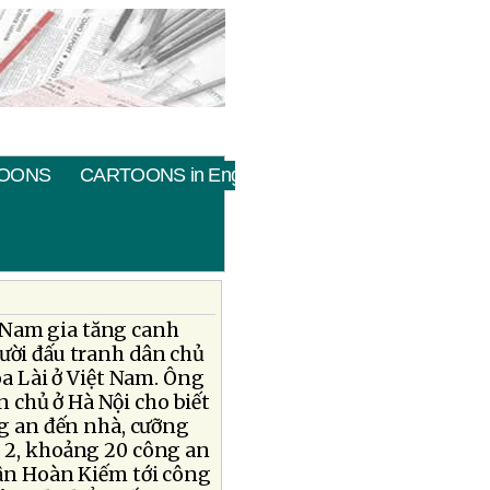
OONS
CARTOONS in English
 Nam gia tăng canh
gười đấu tranh dân chủ
oa Lài ở Việt Nam. Ông
 chủ ở Hà Nội cho biết
ng an đến nhà, cưỡng
g 2, khoảng 20 công an
uận Hoàn Kiếm tới công