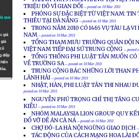
TRIỆU ĐÔ VÌ GIAN DỐI
-- posted on 10 Mar 2011
PHÓNG SỰ ĐẶC BIỆT TỪ VIỆT NAM: TIN
giả qua
THIÊU TẠI ĐÀ NẴNG
-- posted on 10 Mar 2011
TRONG NĂM 2010 CÓ 1465 VỤ TÀU LẠ V
NAM
c giả
-- posted on 10 Mar 2011
TỔNG THAM MƯU TRƯỞNG QUÂN ĐỘI 
 giả
VIỆT NAM TIẾP ĐẠI SỨ TRUNG CỘNG
 có
-- posted
g điệp
TỔNG THỐNG PHI LUẬT TÂN MUỐN CÓ
chiến
VỀ TRƯỜNG SA
-- posted on 10 Mar 2011
Hòa.
TRUNG CỘNG BÁC NHỮNG LỜI THAN PH
LÃNH HẢI
-- posted on 10 Mar 2011
NHẬT, HÀN, PHI LUẬT TÂN THI NHAU 
posted on 10 Mar 2011
NGUYỄN PHÚ TRỌNG CHỈ THỊ TĂNG CƯ
KIỀU
-- posted on 10 Mar 2011
NHÓM MALAYSIA LION GROUP QUY KẾT
ĐỔ VỠ ĐỀ ÁN CÀ NÁ
-- posted on 10 Mar 2011
CHỢ ĐÔ-LA HÀ NỘI NGỪNG GIAO DỊCH
-
TÁC ÐỘNG CỦA CÁCH MẠNG HOA LÀI ÐỐ