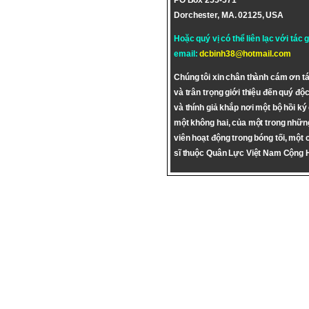
PO Box 255-571
Dorchester, MA. 02125, USA
Hoặc quý vị có thể liên lạc với tác 
email:
dcbinh38@hotmail.com
Chúng tôi xin chân thành cám ơn tá
và trân trọng giới thiệu đến quý độc
và thính giả khắp nơi một bộ hồi ký
một không hai, của một trong nhữn
viên hoạt động trong bóng tối, một 
sĩ thuộc Quân Lực Việt Nam Cộng 