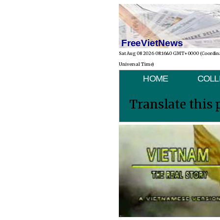
FreeVietNews
Sat Aug 08 2026 08:16:40 GMT+0000 (Coordin
Universal Time)
HOME
COLL
Translate this 