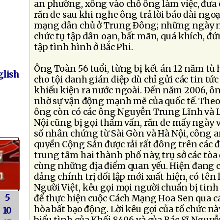
an phường, xông vào chỗ ông làm việc, đưa 
răn đe sau khi nghe ông trả lời báo đài ngoạ
mạng dân chủ ở Trung Ðông; những ngày n
chức tụ tập dân oan, bất mãn, quá khích, đứ
tập tình hình ở Bắc Phi.
Ông Toàn 56 tuổi, từng bị kết án 12 năm tù 
lish
cho tội danh gián điệp dù chỉ gửi các tin tứ
khiếu kiện ra nước ngoài. Ðến năm 2006, ôn
nhờ sự vận động mạnh mẽ của quốc tế. Theo
ông còn có các ông Nguyễn Trung Lĩnh và 
Nội cũng bị gọi thẩm vấn, răn đe mấy ngày v
số nhân chứng từ Sài Gòn và Hà Nội, công 
quyền Cộng Sản được rải rất đông trên các 
trung tâm hai thành phố này, trụ sở các tòa 
cùng những địa điểm quan yếu. Hiện đang có
đảng chính trị đối lập mới xuất hiện, có tên
Người Việt, kêu gọi mọi người chuẩn bị tin
5
để thực hiện cuộc Cách Mạng Hoa Sen qua cá
hòa bất bạo động. Lời kêu gọi của tổ chức này
10