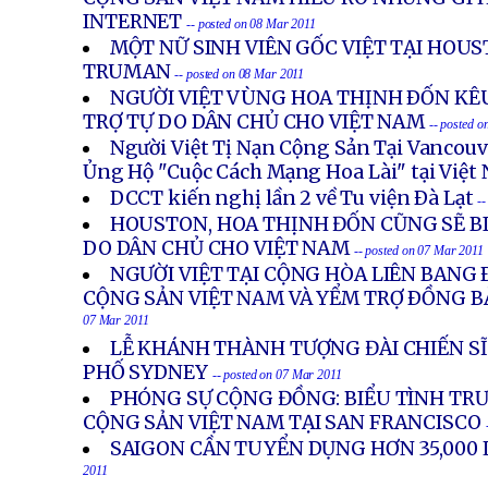
INTERNET
-- posted on 08 Mar 2011
MỘT NỮ SINH VIÊN GỐC VIỆT TẠI HOU
TRUMAN
-- posted on 08 Mar 2011
NGƯỜI VIỆT VÙNG HOA THỊNH ÐỐN KÊU
TRỢ TỰ DO DÂN CHỦ CHO VIỆT NAM
-- posted 
Người Việt Tị Nạn Cộng Sản Tại Vancouv
Ủng Hộ "Cuộc Cách Mạng Hoa Lài" tại Việt
DCCT kiến nghị lần 2 về Tu viện Ðà Lạt
-
HOUSTON, HOA THỊNH ĐỐN CŨNG SẼ BI
DO DÂN CHỦ CHO VIỆT NAM
-- posted on 07 Mar 2011
NGƯỜI VIỆT TẠI CỘNG HÒA LIÊN BANG 
CỘNG SẢN VIỆT NAM VÀ YỂM TRỢ ÐỒNG 
07 Mar 2011
LỄ KHÁNH THÀNH TƯỢNG ĐÀI CHIẾN SĨ
PHỐ SYDNEY
-- posted on 07 Mar 2011
PHÓNG SỰ CỘNG ĐỒNG: BIỂU TÌNH TR
CỘNG SẢN VIỆT NAM TẠI SAN FRANCISCO
SAIGON CẦN TUYỂN DỤNG HƠN 35,000
2011