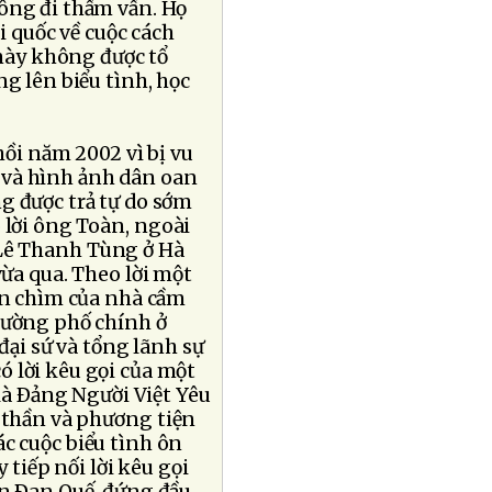
ông đi thẩm vấn. Họ
i quốc về cuộc cách
ày không được tổ
ng lên biểu tình, học
hồi năm 2002 vì bị vu
c và hình ảnh dân oan
g được trả tự do sớm
 lời ông Toàn, ngoài
Lê Thanh Tùng ở Hà
ừa qua. Theo lời một
an chìm của nhà cầm
đường phố chính ở
đại sứ và tổng lãnh sự
 lời kêu gọi của một
 là Ðảng Người Việt Yêu
h thần và phương tiện
c cuộc biểu tình ôn
 tiếp nối lời kêu gọi