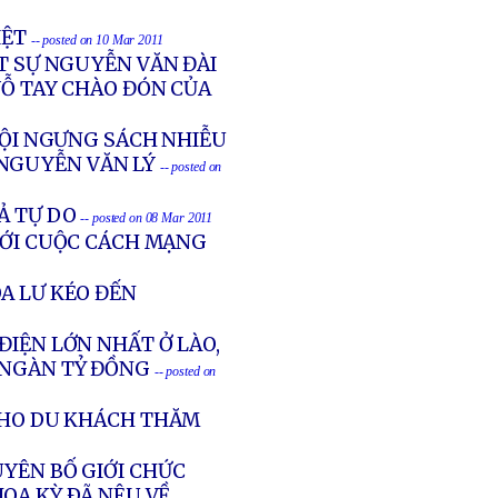
IỆT
-- posted on 10 Mar 2011
ẬT SỰ NGUYỄN VĂN ĐÀI
VỖ TAY CHÀO ĐÓN CỦA
NỘI NGƯNG SÁCH NHIỄU
 NGUYỄN VĂN LÝ
-- posted on
Ả TỰ DO
-- posted on 08 Mar 2011
VỚI CUỘC CÁCH MẠNG
A LƯ KÉO ĐẾN
ĐIỆN LỚN NHẤT Ở LÀO,
 NGÀN TỶ ĐỒNG
-- posted on
CHO DU KHÁCH THĂM
YÊN BỐ GIỚI CHỨC
OA KỲ ÐÃ NÊU VỀ