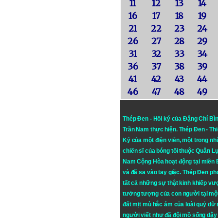
11
12
13
14
16
17
18
19
21
22
23
24
26
27
28
29
31
32
33
34
36
37
38
39
41
42
43
44
46
47
48
49
Thép Đen - Hồi ký của Đặng Chí Bì
Trần Nam thực hiện.
Thép Đen
- Th
Ký của một điện viên, một trong n
chiến sĩ của bóng tối thuộc Quân L
Nam Cộng Hòa hoạt động tại miền
và đã sa vào tay giặc. Thép Đen ph
tất cả những sự thật kinh khiếp vượ
tưởng tượng của con người tại mộ
đất mịt mù hắc ám của loài quỷ dữ
người viết như đã đội mồ sống dậy