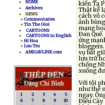
HOME
kiến Tạ P
Archives
Thật kể l
NEWS
cách vô c
»
Commentaries
ảnh bùng
»
Tin The Gioi
mạng hoa 
CARTOONS
Ðan Quế.
CARTOONS in English
ứng mạnh 
»
Hi Hoa
bloggers.
»
Luu Tru
vụ bắt gi
AMIGAVLINK.com
lưu trữ h
chống Nhà
xuống đườ
Với tội p
như thế m
ngay. Ông
1
2
3
4
5
Ðiếu Cày 
6
7
8
9
10