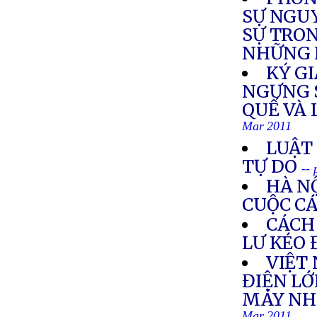
SỰ NGUY
SỰ TRON
NHỮNG 
KÝ GI
NGƯNG 
QUẾ VÀ
Mar 2011
LUẬT
TỰ DO
--
HÀ N
CUỘC C
CÁCH
LƯ KÉO 
VIỆT
ĐIỆN LỚ
MÁY NHI