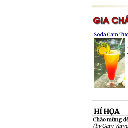
Soda Cam Tươ
HÍ HỌA
Chào mừng đế
(by Gary Varve