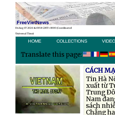
FreeVietNews
Fri Aug 07 2026 14:03:58 GMT+0000 (Coordinated
Universal Time)
HOME
COLLECTIONS
VIDE
Translate this page:
CÁCH MẠ
Tin Hà N
xuất từ T
Trung Ðôn
Nam đang
sách nhi
Chẳng hạ