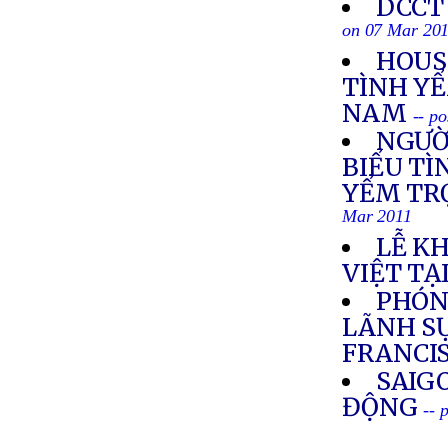
DCCT 
on 07 Mar 20
HOUS
TÌNH YỂ
NAM
-- p
NGƯỜ
BIỂU TÌ
YỂM TR
Mar 2011
LỄ K
VIỆT TẠ
PHÓN
LÃNH SỰ
FRANCI
SAIG
ĐỘNG
-- 