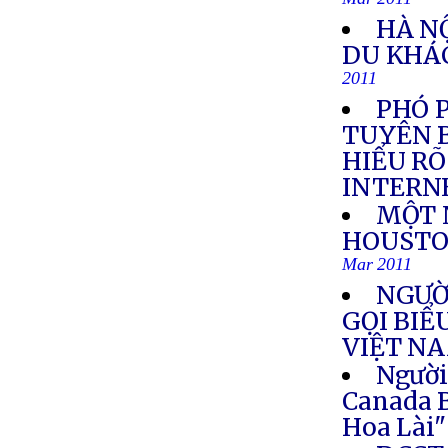
Mar 2011
HÀ N
DU KHÁ
2011
PHÓ 
TUYÊN B
HIỂU RÕ
INTERN
MỘT N
HOUSTO
Mar 2011
NGƯỜ
GỌI BIỂ
VIỆT N
Người
Canada 
Hoa Lài"