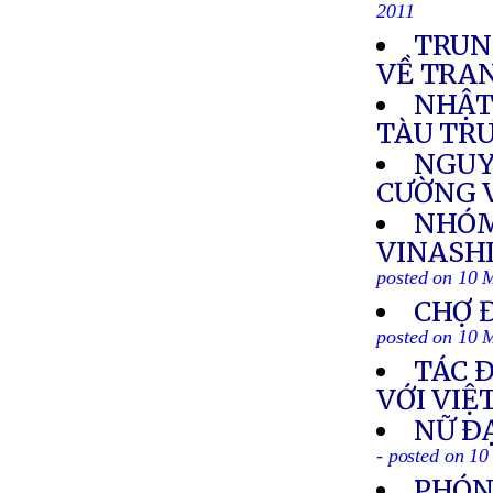
2011
TRUN
VỀ TRA
NHẬT,
TÀU TR
NGUY
CƯỜNG V
NHÓM
VINASHI
posted on 10 
CHỢ 
posted on 10 
TÁC 
VỚI VI
NỮ Ð
- posted on 1
PHÓN