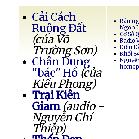
Cải Cách
Bán ng
Ruộng Đất
Ngôn 
Cơ Sở 
(của Võ
Radio 
Trường Sơn)
Diễn Đ
Khối 8
Chân Dung
Nguyễ
homep
"bác" Hồ
(của
Kiều Phong)
Trại Kiên
Giam
(audio -
Nguyễn Chí
Thiệp)