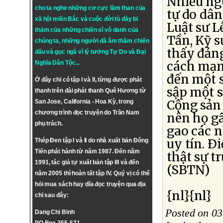
Nhiều ngu
cho ta nghe những cơ cực lầm than của
tự do dân
xã hội miền Bắc và cuộc đời tù đày bi
Luật sư L
thảm của những chiến sĩ vô danh của
Tần, Kỹ s
chúng ta, những người đã âm thầm chiến
thấy đản
đấu và gục ngã vì lý tưởng
Tự Do
và
Đại
cách mạng
Nghĩa Dân Tộc
...
đến một s
Ở đây chỉ có tập I và II, từng được phát
sập một s
thanh trên đài phát thanh Quê Hương từ
Cộng sản 
San Jose, California - Hoa Kỳ, trong
chương trình đọc truyện do Trần Nam
nên họ gấ
phụ trách.
gao các 
uy tín. Ð
Thép Đen tập I và II do nhà xuất bản Đông
Tiến phát hành từ năm 1987. Đến năm
thật sự t
1991, tác giả tự xuất bản tập III và đến
(SBTN)
năm 2005 thì hoàn tất tập IV. Quý vị có thể
hỏi mua sách hay dĩa đọc truyện qua địa
{nl}{nl}
chỉ sau đây:
Posted on 0
Dang Chi Binh