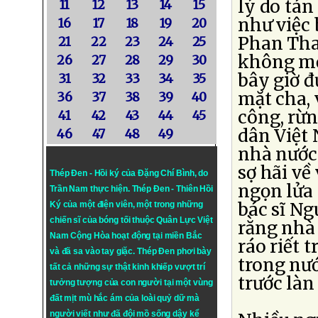
lý do tán
11
12
13
14
15
như việc 
16
17
18
19
20
Phan Tha
21
22
23
24
25
không một
26
27
28
29
30
bây giờ đ
31
32
33
34
35
mặt cha, 
36
37
38
39
40
công, rừ
41
42
43
44
45
dân Việt 
46
47
48
49
nhà nước 
sợ hãi về
Thép Đen - Hồi ký của Đặng Chí Bình
, do
ngọn lửa 
Trần Nam thực hiện.
Thép Đen
- Thiên Hồi
bác sĩ Ng
Ký của một điện viên, một trong những
chiến sĩ của bóng tối thuộc Quân Lực Việt
rằng nhà
Nam Cộng Hòa hoạt động tại miền Bắc
ráo riết 
và đã sa vào tay giặc. Thép Đen phơi bày
trong nướ
tất cả những sự thật kinh khiếp vượt trí
trước là
tưởng tượng của con người tại một vùng
đất mịt mù hắc ám của loài quỷ dữ mà
người viết như đã đội mồ sống dậy kể