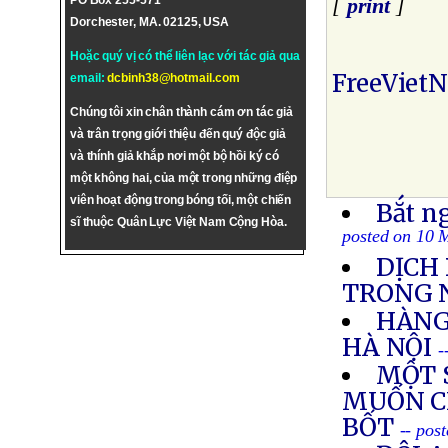
PO Box 255-571
[
print
]
Dorchester, MA. 02125, USA
Hoặc quý vị có thể liên lạc với tác giả qua
FreeViet
email:
dcbinh38@hotmail.com
Chúng tôi xin chân thành cám ơn tác giả
và trân trọng giới thiệu đến quý độc giả
và thính giả khắp nơi một bộ hồi ký có
một không hai, của một trong những điệp
viên hoạt động trong bóng tối, một chiến
Bắt ng
sĩ thuộc Quân Lực Việt Nam Cộng Hòa.
posted on 10 
DỊCH
TRONG 
HÀNG
HÀ NỘI
-
MỘT 
MUỐN C
BỐT
-- pos