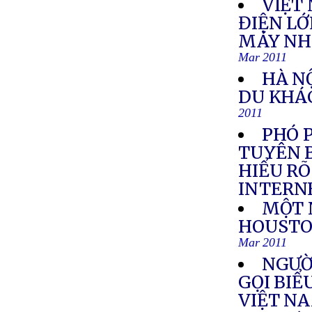
VIỆT
ĐIỆN LỚ
MÁY NHI
Mar 2011
HÀ N
DU KHÁ
2011
PHÓ 
TUYÊN B
HIỂU RÕ
INTERN
MỘT N
HOUSTO
Mar 2011
NGƯỜ
GỌI BIỂ
VIỆT N