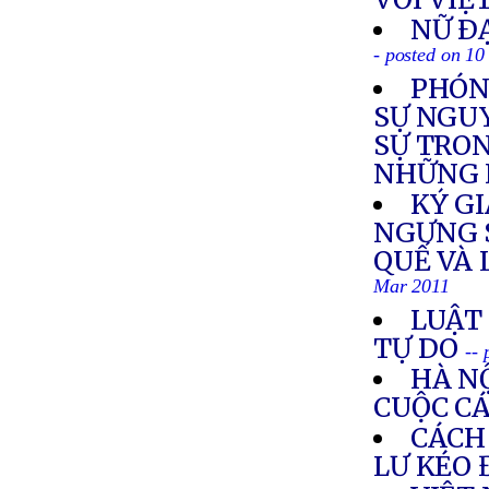
NỮ Ð
- posted on 1
PHÓN
SỰ NGUY
SỰ TRON
NHỮNG 
KÝ GI
NGƯNG 
QUẾ VÀ
Mar 2011
LUẬT
TỰ DO
--
HÀ N
CUỘC C
CÁCH
LƯ KÉO 