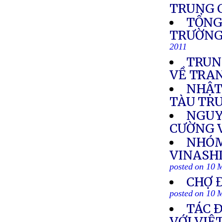
TRUNG 
TỔNG
TRƯỜNG
2011
TRUN
VỀ TRA
NHẬT,
TÀU TR
NGUY
CƯỜNG V
NHÓM
VINASHI
posted on 10 
CHỢ 
posted on 10 
TÁC 
VỚI VI