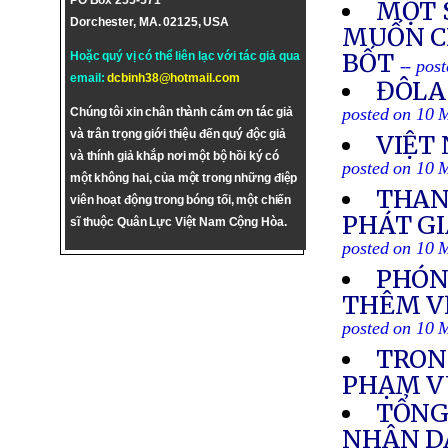
PO Box 255-571
MỘT 
Dorchester, MA. 02125, USA
MUỐN C
BỐT
Hoặc quý vị có thể liên lạc với tác giả qua
-- pos
email:
dcbinh38@hotmail.com
ĐÔLA
posted on 10 
Chúng tôi xin chân thành cám ơn tác giả
và trân trọng giới thiệu đến quý độc giả
VIỆT
và thính giả khắp nơi một bộ hồi ký có
posted on 10 
một không hai, của một trong những điệp
THAN
viên hoạt động trong bóng tối, một chiến
PHÁT GI
sĩ thuộc Quân Lực Việt Nam Cộng Hòa.
posted on 10 
PHÓNG
THÊM VỀ
posted on 10 
TRONG
PHẠM V
TỔNG
NHÂN DÂ