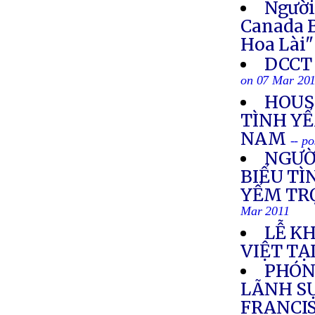
Người
Canada 
Hoa Lài"
DCCT 
on 07 Mar 20
HOUS
TÌNH YỂ
NAM
-- p
NGƯỜ
BIỂU TÌ
YỂM TR
Mar 2011
LỄ K
VIỆT TẠ
PHÓN
LÃNH SỰ
FRANCI