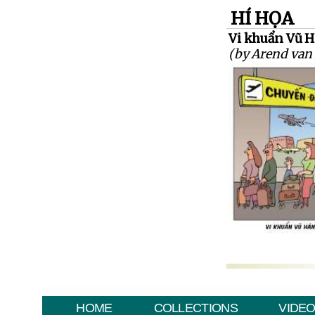
HÍ HỌA
Vi khuẩn Vũ Há
(by Arend van
HOME
COLLECTIONS
VIDE