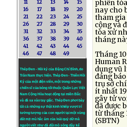
phiên tò
11
12
13
14
15
nay cho b
16
17
18
19
20
tham gia 
21
22
23
24
25
cộng và đ
26
27
28
29
30
tòa xử nh
31
32
33
34
35
tháng nà
36
37
38
39
40
41
42
43
44
45
Tháng 10
46
47
48
49
Human Ri
dụng vũ l
Thép Đen - Hồi ký của Đặng Chí Bình
, do
đáng báo
Trần Nam thực hiện.
Thép Đen
- Thiên Hồi
trụ sở ch
Ký của một điện viên, một trong những
chiến sĩ của bóng tối thuộc Quân Lực Việt
ít nhất 1
Nam Cộng Hòa hoạt động tại miền Bắc
gây tử vo
và đã sa vào tay giặc. Thép Đen phơi bày
đã được b
tất cả những sự thật kinh khiếp vượt trí
từ tháng
tưởng tượng của con người tại một vùng
(SBTN)
đất mịt mù hắc ám của loài quỷ dữ mà
người viết như đã đội mồ sống dậy kể