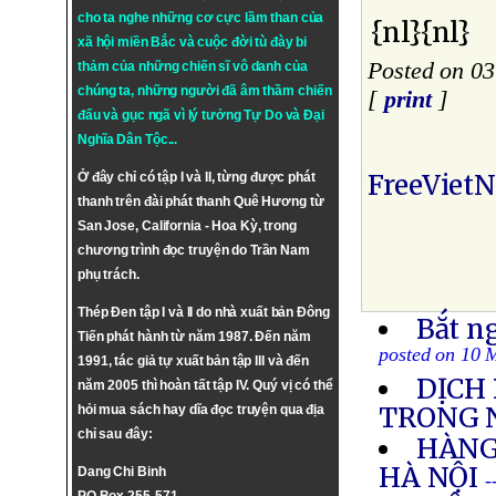
cho ta nghe những cơ cực lầm than của
{nl}{nl}
xã hội miền Bắc và cuộc đời tù đày bi
Posted on 0
thảm của những chiến sĩ vô danh của
chúng ta, những người đã âm thầm chiến
[
print
]
đấu và gục ngã vì lý tưởng
Tự Do
và
Đại
Nghĩa Dân Tộc
...
FreeViet
Ở đây chỉ có tập I và II, từng được phát
thanh trên đài phát thanh Quê Hương từ
San Jose, California - Hoa Kỳ, trong
chương trình đọc truyện do Trần Nam
phụ trách.
Thép Đen tập I và II do nhà xuất bản Đông
Bắt ng
Tiến phát hành từ năm 1987. Đến năm
posted on 10 
1991, tác giả tự xuất bản tập III và đến
DỊCH
năm 2005 thì hoàn tất tập IV. Quý vị có thể
TRONG 
hỏi mua sách hay dĩa đọc truyện qua địa
chỉ sau đây:
HÀNG
HÀ NỘI
Dang Chi Binh
-