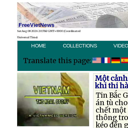
FreeVietNews
Sat Aug 08 2026 20:37:43 GMT+0000 (Coordinated
Universal Time)
HOME
COLLECTIONS
VIDE
Translate this page:
Một cảnh 
khi thi h
Tin Bắc G
án tù cho
chết một 
thông tr
kéo đến g