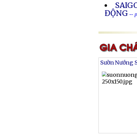
SAIG
ĐỘNG
-- 
Sườn Nướng S