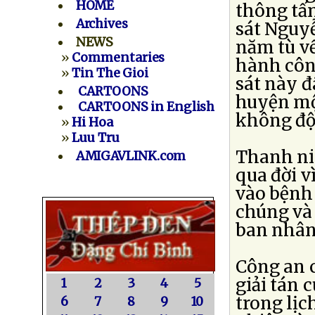
HOME
thông tấn
Archives
sát Nguyễ
NEWS
năm tù về
»
Commentaries
hành côn
»
Tin The Gioi
sát này đ
CARTOONS
huyện mộ
CARTOONS in English
không độ
»
Hi Hoa
»
Luu Tru
Thanh ni
AMIGAVLINK.com
qua đời v
vào bệnh
chúng và 
ban nhân 
Công an c
giải tán 
1
2
3
4
5
trong lịc
6
7
8
9
10