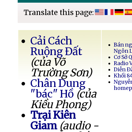
Translate this page:
Cải Cách
Bán ng
Ruộng Đất
Ngôn 
Cơ Sở 
(của Võ
Radio 
Trường Sơn)
Diễn Đ
Khối 8
Chân Dung
Nguyễ
homep
"bác" Hồ
(của
Kiều Phong)
Trại Kiên
Giam
(audio -