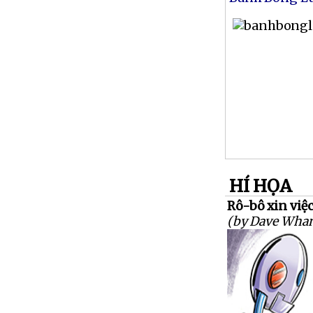
HÍ HỌA
Rô-bô xin việ
(by Dave Wha