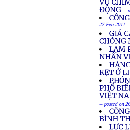
VỤ CHÌM
ĐỘNG
-- 
CÔNG
27 Feb 2011
GIÁ 
CHÓNG 
LẠM 
NHÂN V
HÀNG
KẸT Ở L
PHÓNG
PHỔ BIẾ
VIỆT NA
-- posted on 2
CÔNG
BÌNH T
LỰC 