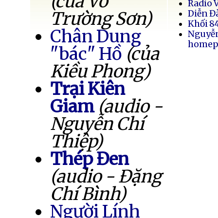
(của Võ
Radio 
Trường Sơn)
Diễn Đ
Khối 8
Chân Dung
Nguyễ
homep
"bác" Hồ
(của
Kiều Phong)
Trại Kiên
Giam
(audio -
Nguyễn Chí
Thiệp)
Thép Đen
(audio - Đặng
Chí Bình)
Người Lính