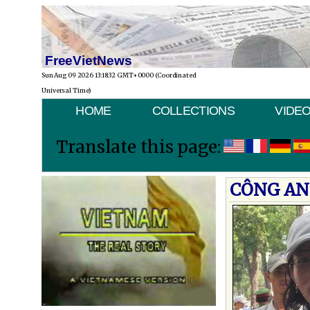
FreeVietNews
Sun Aug 09 2026 13:18:32 GMT+0000 (Coordinated
Universal Time)
HOME
COLLECTIONS
VIDE
Translate this page:
CÔNG AN