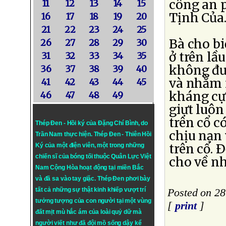
công an 
11
12
13
14
15
Tịnh Của
16
17
18
19
20
21
22
23
24
25
Bà cho b
26
27
28
29
30
ở trên lầu
31
32
33
34
35
không đượ
36
37
38
39
40
và nhằm m
41
42
43
44
45
kháng cự 
46
47
48
49
giựt luôn
trên cổ c
Thép Đen - Hồi ký của Đặng Chí Bình
, do
chịu nạn
Trần Nam thực hiện.
Thép Đen
- Thiên Hồi
trên cổ. 
Ký của một điện viên, một trong những
chiến sĩ của bóng tối thuộc Quân Lực Việt
cho về n
Nam Cộng Hòa hoạt động tại miền Bắc
và đã sa vào tay giặc. Thép Đen phơi bày
tất cả những sự thật kinh khiếp vượt trí
Posted on 28
tưởng tượng của con người tại một vùng
[
print
]
đất mịt mù hắc ám của loài quỷ dữ mà
người viết như đã đội mồ sống dậy kể