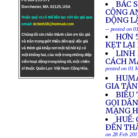
PO Box 255-571
BÁC S
Dorchester, MA. 02125, USA
CÔNG AN
Hoặc quý vị có thể liên lạc với tác giả qua
ÐỘNG L
email:
dcbinh38@hotmail.com
-- posted on 
HƠN 
Chúng tôi xin chân thành cám ơn tác giả
và trân trọng giới thiệu đến quý độc giả
KẸT LẠI
và thính giả khắp nơi một bộ hồi ký có
LINH
một không hai, của một trong những điệp
CÁCH M
viên hoạt động trong bóng tối, một chiến
posted on 01 
sĩ thuộc Quân Lực Việt Nam Cộng Hòa.
HUMA
GIA TĂN
BIỂU 
GỌI DÂ
MẠNG H
HUẾ:
ÐẾN TH
on 28 Feb 201