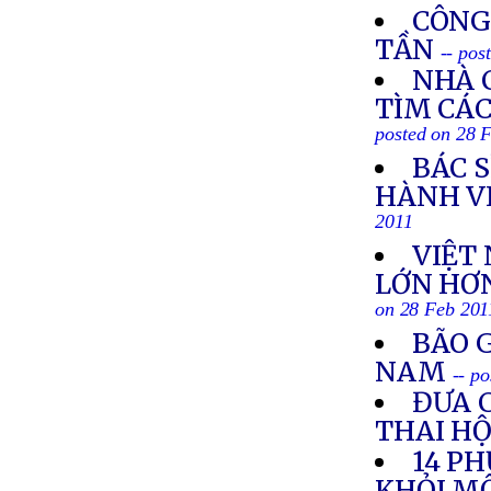
CÔNG
TẦN
-- pos
NHÀ 
TÌM CÁC
posted on 28 
BÁC S
HÀNH V
2011
VIỆT
LỚN HƠN
on 28 Feb 201
BÃO G
NAM
-- p
ĐƯA 
THAI HỘ
14 P
KHỎI MỘ