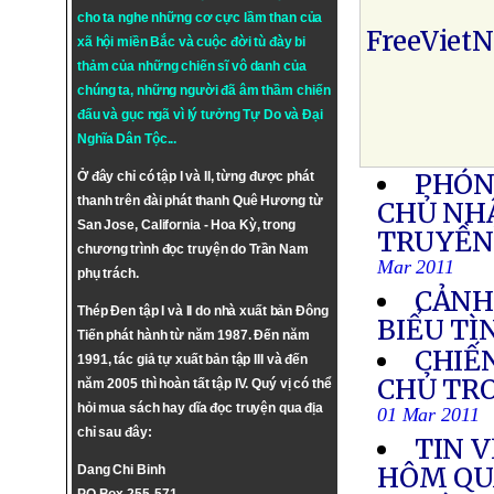
cho ta nghe những cơ cực lầm than của
FreeViet
xã hội miền Bắc và cuộc đời tù đày bi
thảm của những chiến sĩ vô danh của
chúng ta, những người đã âm thầm chiến
đấu và gục ngã vì lý tưởng
Tự Do
và
Đại
Nghĩa Dân Tộc
...
PHÓN
Ở đây chỉ có tập I và II, từng được phát
thanh trên đài phát thanh Quê Hương từ
CHỦ NHẬ
San Jose, California - Hoa Kỳ, trong
TRUYỀN 
chương trình đọc truyện do Trần Nam
Mar 2011
phụ trách.
CẢNH
Thép Đen tập I và II do nhà xuất bản Đông
BIỂU TÌ
Tiến phát hành từ năm 1987. Đến năm
CHIẾN
1991, tác giả tự xuất bản tập III và đến
CHỦ TRO
năm 2005 thì hoàn tất tập IV. Quý vị có thể
hỏi mua sách hay dĩa đọc truyện qua địa
01 Mar 2011
chỉ sau đây:
TIN V
HÔM QU
Dang Chi Binh