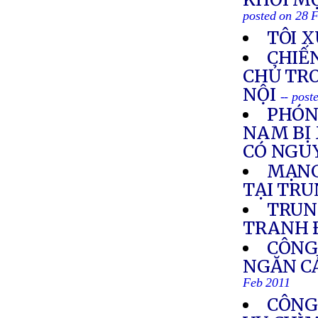
posted on 28 
TÔI 
CHIẾN
CHỦ TRO
NỘI
-- post
PHÓNG
NAM BỊ 
CÓ NGUY
MẠNG
TẠI TR
TRUN
TRANH 
CÔNG
NGĂN CẢ
Feb 2011
CÔNG