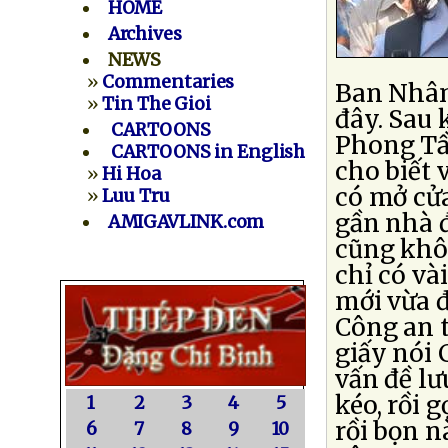
HOME
Archives
NEWS
»
Commentaries
Ban Nhân
»
Tin The Gioi
đây. Sau 
CARTOONS
Phong Tần
CARTOONS in English
cho biết 
»
Hi Hoa
có mở cửa
»
Luu Tru
gần nhà đ
AMIGAVLINK.com
cũng khôn
chỉ có và
mới vừa đ
Công an 
giấy nói 
vấn đề lư
kéo, rồi 
1
2
3
4
5
rồi bọn n
6
7
8
9
10