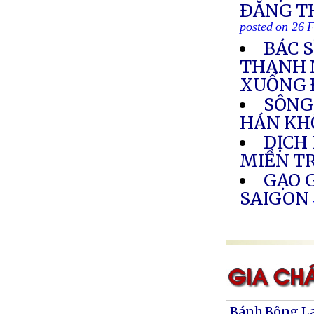
ÐĂNG T
posted on 26 
BÁC 
THANH 
XUỐNG 
SÔNG
HÁN KH
DỊCH
MIỀN T
GẠO G
SAIGON
Bánh Bông L