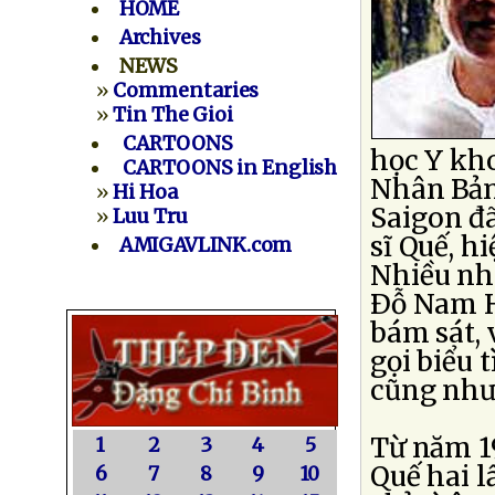
HOME
Archives
NEWS
»
Commentaries
»
Tin The Gioi
CARTOONS
học Y kho
CARTOONS in English
Nhân Bản.
»
Hi Hoa
Saigon đã
»
Luu Tru
sĩ Quế, h
AMIGAVLINK.com
Nhiều nh
Ðỗ Nam H
bám sát, 
gọi biểu 
cũng như
Từ năm 1
1
2
3
4
5
Quế hai l
6
7
8
9
10