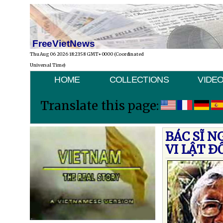
FreeVietNews
Thu Aug 06 2026 18:23:58 GMT+0000 (Coordinated
Universal Time)
HOME
COLLECTIONS
VIDE
Translate this page:
BÁC SĨ N
VI LẬT 