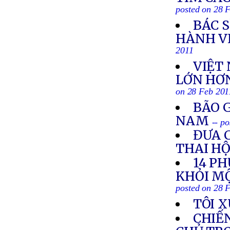
posted on 28 
BÁC S
HÀNH V
2011
VIỆT
LỚN HƠN
on 28 Feb 201
BÃO G
NAM
-- p
ĐƯA 
THAI HỘ
14 P
KHỎI MỘ
posted on 28 
TÔI 
CHIẾN