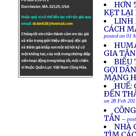
PO Box 255-571
HƠN 
Dorchester, MA. 02125, USA
KẸT LẠI
Hoặc quý vị có thể liên lạc với tác giả qua
LINH
email:
dcbinh38@hotmail.com
CÁCH M
Chúng tôi xin chân thành cám ơn tác giả
posted on 01 
và trân trọng giới thiệu đến quý độc giả
HUMA
và thính giả khắp nơi một bộ hồi ký có
GIA TĂN
một không hai, của một trong những điệp
BIỂU 
viên hoạt động trong bóng tối, một chiến
GỌI DÂ
sĩ thuộc Quân Lực Việt Nam Cộng Hòa.
MẠNG H
HUẾ:
ÐẾN TH
on 28 Feb 201
CÔNG
TẦN
-- pos
NHÀ 
TÌM CÁC