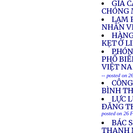
GIÁ 
CHÓNG 
LẠM 
NHÂN V
HÀNG
KẸT Ở L
PHÓNG
PHỔ BIẾ
VIỆT NA
-- posted on 2
CÔNG
BÌNH T
LỰC 
ÐĂNG T
posted on 26 
BÁC 
THANH 