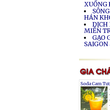
XUỐNG 
SÔNG
HÁN KH
DỊCH
MIỀN T
GẠO G
SAIGON
Soda Cam Tươ