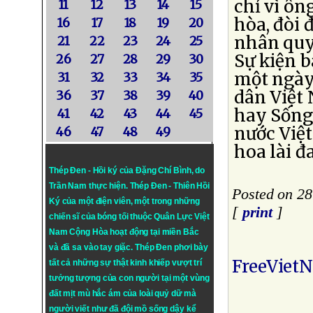
chỉ vì ôn
11
12
13
14
15
hòa, đòi 
16
17
18
19
20
nhân quy
21
22
23
24
25
Sự kiện b
26
27
28
29
30
một ngày 
31
32
33
34
35
dân Việt
36
37
38
39
40
hay Sống
41
42
43
44
45
nước Việ
46
47
48
49
hoa lài đ
Thép Đen - Hồi ký của Đặng Chí Bình
, do
Trần Nam thực hiện.
Thép Đen
- Thiên Hồi
Posted on 28
Ký của một điện viên, một trong những
[
print
]
chiến sĩ của bóng tối thuộc Quân Lực Việt
Nam Cộng Hòa hoạt động tại miền Bắc
và đã sa vào tay giặc. Thép Đen phơi bày
FreeViet
tất cả những sự thật kinh khiếp vượt trí
tưởng tượng của con người tại một vùng
đất mịt mù hắc ám của loài quỷ dữ mà
người viết như đã đội mồ sống dậy kể