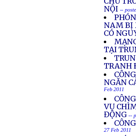
CHỦ TRO
NỘI
-- post
PHÓNG
NAM BỊ 
CÓ NGUY
MẠNG
TẠI TR
TRUN
TRANH 
CÔNG
NGĂN CẢ
Feb 2011
CÔNG
VỤ CHÌM
ĐỘNG
-- 
CÔNG
27 Feb 2011