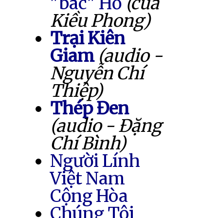
"bác" Hồ
(của
Kiều Phong)
Trại Kiên
Giam
(audio -
Nguyễn Chí
Thiệp)
Thép Đen
(audio - Đặng
Chí Bình)
Người Lính
Việt Nam
Cộng Hòa
Chúng Tôi