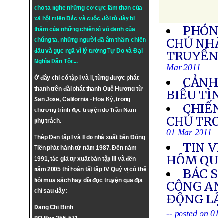
cho ta nghe những cơ cực lầm than của
xã hội miền Bắc và cuộc đời tù đày bi
PHÓN
thảm của những chiến sĩ vô danh của
CHỦ NHẬ
chúng ta, những người đã âm thầm chiến
đấu và gục ngã vì lý tưởng
Tự Do
và
Đại
TRUYỀN 
Nghĩa Dân Tộc
...
Mar 2011
Ở đây chỉ có tập I và II, từng được phát
CẢNH
thanh trên đài phát thanh Quê Hương từ
BIỂU TÌ
San Jose, California - Hoa Kỳ, trong
CHIẾN
chương trình đọc truyện do Trần Nam
CHỦ TRO
phụ trách.
01 Mar 2011
Thép Đen tập I và II do nhà xuất bản Đông
TIN V
Tiến phát hành từ năm 1987. Đến năm
HÔM QU
1991, tác giả tự xuất bản tập III và đến
năm 2005 thì hoàn tất tập IV. Quý vị có thể
BÁC S
hỏi mua sách hay dĩa đọc truyện qua địa
CÔNG AN
chỉ sau đây:
ÐỘNG L
Dang Chi Binh
-- posted on 