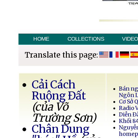
HOME
COLLECTIONS
VIDE
Translate this page:
Cải Cách
Bán ng
Ruộng Đất
Ngôn 
Cơ Sở 
(của Võ
Radio 
Trường Sơn)
Diễn Đ
Khối 8
Chân Dung
Nguyễ
homep