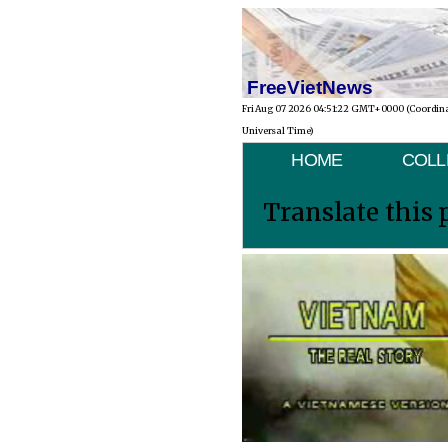
FreeVietNews
Fri Aug 07 2026 04:51:22 GMT+0000 (Coordin
Universal Time)
HOME
COLL
Translate this 