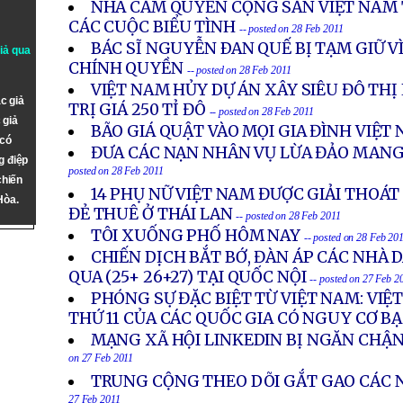
NHÀ CẦM QUYỀN CỘNG SẢN VIỆT NAM
CÁC CUỘC BIỂU TÌNH
-- posted on 28 Feb 2011
BÁC SĨ NGUYỄN ÐAN QUẾ BỊ TẠM GIỮ VÌ
giả qua
CHÍNH QUYỀN
-- posted on 28 Feb 2011
VIỆT NAM HỦY DỰ ÁN XÂY SIÊU ĐÔ TH
c giả
TRỊ GIÁ 250 TỈ ĐÔ
-- posted on 28 Feb 2011
 giả
BÃO GIÁ QUẬT VÀO MỌI GIA ĐÌNH VIỆT
 có
ĐƯA CÁC NẠN NHÂN VỤ LỪA ĐẢO MANG
g điệp
posted on 28 Feb 2011
chiến
14 PHỤ NỮ VIỆT NAM ĐƯỢC GIẢI THOÁ
Hòa.
ĐẺ THUÊ Ở THÁI LAN
-- posted on 28 Feb 2011
TÔI XUỐNG PHỐ HÔM NAY
-- posted on 28 Feb 20
CHIẾN DỊCH BẮT BỚ, ĐÀN ÁP CÁC NHÀ
QUA (25+ 26+27) TẠI QUỐC NỘI
-- posted on 27 Feb 2
PHÓNG SỰ ĐẶC BIỆT TỪ VIỆT NAM: VIỆ
THỨ 11 CỦA CÁC QUỐC GIA CÓ NGUY CƠ B
MẠNG XÃ HỘI LINKEDIN BỊ NGĂN CHẬ
on 27 Feb 2011
TRUNG CỘNG THEO DÕI GẮT GAO CÁC 