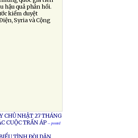
 những quốc gia tiến
u hậu quả phản hồi.
ước kiểm duyệt
Ðiện, Syria và Cộng
ÀY CHỦ NHẬT 27 THÁNG
CÁC CUỘC TRẤN ÁP
-- posted
IỂU TÌNH ÐÒI DÂN