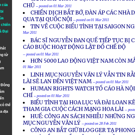
CHỦ
n của
-- posted on 01 Mar 2011
bi
CHIẾN DỊCH BẮT BỚ, ĐÀN ÁP CÁC NHÀ
ủa
QUA TẠI QUỐC NỘI
-- posted on 01 Mar 2011
 chiến
TIN VỀ CUỘC BIỂU TÌNH TẠI SAIGON N
à
Đại
Mar 2011
BÁC SĨ NGUYỄN ÐAN QUẾ TIẾP TỤC BỊ 
CÁO BUỘC HOẠT ÐỘNG LẬT ÐỔ CHẾ ÐỘ
phát
-- posted on 01 Mar 2011
ng từ
HƠN 5000 LAO ĐỘNG VIỆT NAM CÒN MẮ
g
01 Mar 2011
Nam
LINH MỤC NGUYỄN VĂN LÝ VẪN TIN R
LÀI SẼ LAN ÐẾN VIỆT NAM
-- posted on 01 Mar 2011
n Đông
HUMAN RIGHTS WATCH TỐ CÁO HÀ NỘI
năm
CHÍ
-- posted on 01 Mar 2011
đến
BIỂU TÌNH TẠI HOA LỤC VÀ ĐÀI LOAN 
 có thể
THAM GIA CUỘC CÁCH MẠNG HOA LÀI
-- post
a địa
HUẾ: CÔNG AN SÁCH NHIỄU NHỮNG NG
MỤC NGUYỄN VĂN LÝ
-- posted on 28 Feb 2011
CÔNG AN BẮT GIỮ BLOGGER TẠ PHONG