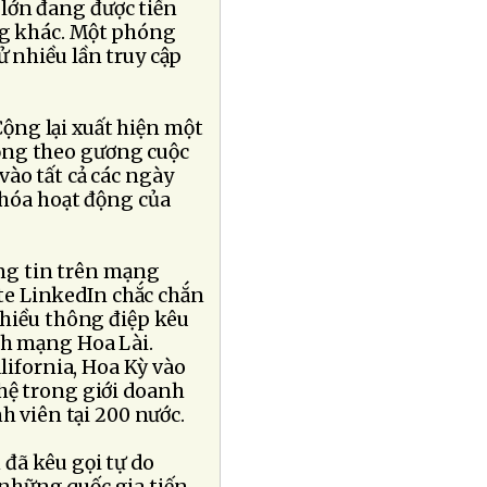
lớn đang được tiến
ng khác. Một phóng
 nhiều lần truy cập
ộng lại xuất hiện một
ộng theo gương cuộc
ào tất cả các ngày
 hóa hoạt động của
ng tin trên mạng
te LinkedIn chắc chắn
nhiều thông điệp kêu
ch mạng Hoa Lài.
ifornia, Hoa Kỳ vào
hệ trong giới doanh
h viên tại 200 nước.
 đã kêu gọi tự do