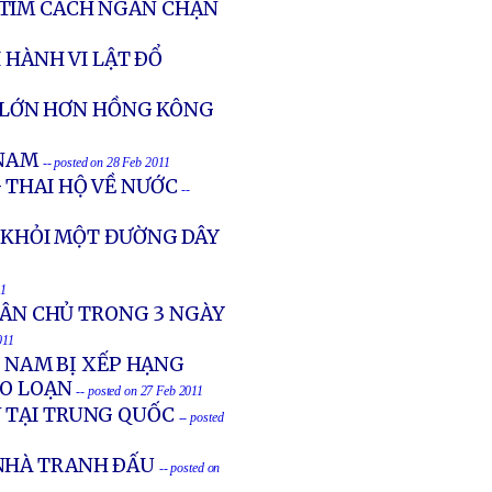
 TÌM CÁCH NGĂN CHẬN
 HÀNH VI LẬT ÐỔ
Ị LỚN HƠN HỒNG KÔNG
 NAM
-- posted on 28 Feb 2011
 THAI HỘ VỀ NƯỚC
--
T KHỎI MỘT ĐƯỜNG DÂY
11
 DÂN CHỦ TRONG 3 NGÀY
011
T NAM BỊ XẾP HẠNG
ẠO LOẠN
-- posted on 27 Feb 2011
N TẠI TRUNG QUỐC
-- posted
NHÀ TRANH ÐẤU
-- posted on