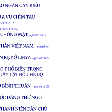
O NGĂN CẢN BIỂU
RA VỤ CHÌM TÀU
 27 Feb 2011
ed on 27 Feb 2011
G CHÓNG MẶT
-- posted on 27
NHÂN VIỆT NAM
-- posted on
 KẸT Ở LIBYA
-- posted on 27
EO PHỔ BIẾN TRONG
DẬY LẬT ÐỔ CHẾ ÐỘ
Ở BÌNH THUẬN
-- posted on 26
UỐC ÐĂNG THƯ NGỎ
THANH NIÊN DÂN CHỦ