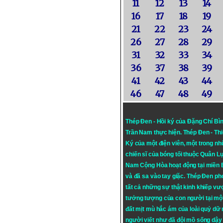
11
12
13
14
16
17
18
19
21
22
23
24
26
27
28
29
31
32
33
34
36
37
38
39
41
42
43
44
46
47
48
49
Thép Đen - Hồi ký của Đặng Chí Bì
Trần Nam thực hiện.
Thép Đen
- Th
Ký của một điện viên, một trong n
chiến sĩ của bóng tối thuộc Quân L
Nam Cộng Hòa hoạt động tại miền
và đã sa vào tay giặc. Thép Đen ph
tất cả những sự thật kinh khiếp vượ
tưởng tượng của con người tại mộ
đất mịt mù hắc ám của loài quỷ dữ
người viết như đã đội mồ sống dậy