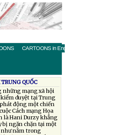
OONS
CARTOONS in English
I TRUNG QUỐC
ng những mạng xã hội
 kiểm duyệt tại Trung
ố phát động một chiến
g cuộc Cách mạng Hoa
In là Hani Durzy khẳng
y bị ngăn chặn tại một
g như nằm trong