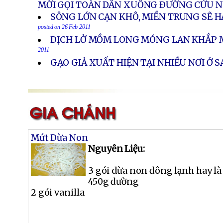
MỜI GỌI TOÀN DÂN XUỐNG ÐƯỜNG CỨU 
SÔNG LỚN CẠN KHÔ, MIỀN TRUNG SẼ H
posted on 26 Feb 2011
DỊCH LỞ MỒM LONG MÓNG LAN KHẮP 
2011
GẠO GIẢ XUẤT HIỆN TẠI NHIỀU NƠI Ở 
Mứt Dừa Non
Nguyên Liệu:
3 gói dừa non đông lạnh hay là
450g đường
2 gói vanilla