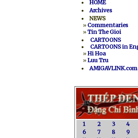
HOME
Archives
NEWS
»
Commentaries
»
Tin The Gioi
CARTOONS
CARTOONS in Eng
»
Hi Hoa
»
Luu Tru
AMIGAVLINK.com
1
2
3
4
6
7
8
9