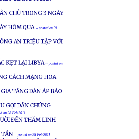
 DÂN CHỦ TRONG 3 NGÀY
GÀY HÔM QUA
-- posted on 01
CÔNG AN TRIỆU TẬP VỚI
C KẸT LẠI LIBYA
-- posted on
ẰNG CÁCH MẠNG HOA
 GIA TĂNG ÐÀN ÁP BÁO
KÊU GỌI DÂN CHÚNG
ed on 28 Feb 2011
ƯỜI ÐẾN THĂM LINH
 TẦN
-- posted on 28 Feb 2011