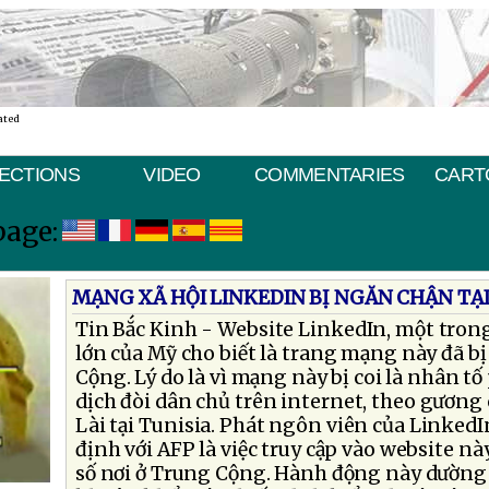
ated
ECTIONS
VIDEO
COMMENTARIES
CART
page:
MẠNG XÃ HỘI LINKEDIN BỊ NGĂN CHẬN TẠ
Tin Bắc Kinh - Website LinkedIn, một tro
lớn của Mỹ cho biết là trang mạng này đã bị
Cộng. Lý do là vì mạng này bị coi là nhân t
dịch đòi dân chủ trên internet, theo gươn
Lài tại Tunisia. Phát ngôn viên của Linked
định với AFP là việc truy cập vào website nà
số nơi ở Trung Cộng. Hành động này dườn