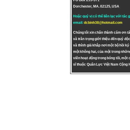
PO Box 255-571
Dorchester, MA. 02125, USA
Hoặc quý vị có thể liên lạc với tác 
email:
dcbinh38@hotmail.com
Chúng tôi xin chân thành cám ơn tá
và trân trọng giới thiệu đến quý độc
và thính giả khắp nơi một bộ hồi ký
một không hai, của một trong nhữn
viên hoạt động trong bóng tối, một 
sĩ thuộc Quân Lực Việt Nam Cộng 