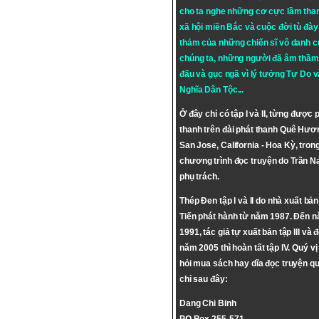
cho ta nghe những cơ cực lầm tha
xã hội miền Bắc và cuộc đời tù đày 
thảm của những chiến sĩ vô danh c
chúng ta, những người đã âm thầm
đấu và gục ngã vì lý tưởng
Tự Do
v
Nghĩa Dân Tộc
...
Ở đây chỉ có tập I và II, từng được 
thanh trên đài phát thanh Quê Hươ
San Jose, California - Hoa Kỳ, tron
chương trình đọc truyện do Trần 
phụ trách.
Thép Đen tập I và II do nhà xuất bả
Tiến phát hành từ năm 1987. Đến 
1991, tác giả tự xuất bản tập III và 
năm 2005 thì hoàn tất tập IV. Quý vị
hỏi mua sách hay dĩa đọc truyện qu
chỉ sau đây:
Dang Chi Binh