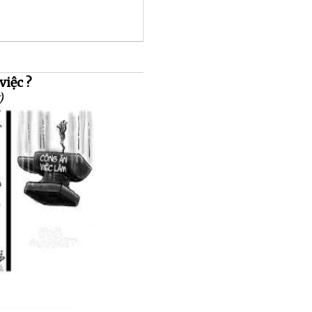
việc ?
)