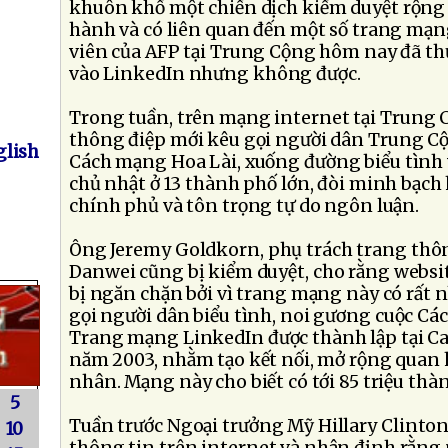
khuôn khổ một chiến dịch kiểm duyệt rộng 
hành và có liên quan đến một số trang mạ
viên của AFP tại Trung Cộng hôm nay đã thử
vào LinkedIn nhưng không được.
Trong tuần, trên mạng internet tại Trung C
thông điệp mới kêu gọi người dân Trung C
lish
Cách mạng Hoa Lài, xuống đường biểu tình v
chủ nhật ở 13 thành phố lớn, đòi minh bạch
chính phủ và tôn trọng tự do ngôn luận.
Ông Jeremy Goldkorn, phụ trách trang thô
Danwei cũng bị kiểm duyệt, cho rằng websi
bị ngăn chặn bởi vì trang mạng này có rất 
gọi người dân biểu tình, noi gương cuộc Cá
Trang mạng LinkedIn được thành lập tại Cal
năm 2003, nhằm tạo kết nối, mở rộng quan 
nhân. Mạng này cho biết có tới 85 triệu thàn
5
Tuần trước Ngoại trưởng Mỹ Hillary Clinton
10