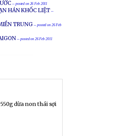
NƯỚC
-- posted on 26 Feb 2011
ẠN HÁN KHỐC LIỆT
--
MIỀN TRUNG
-- posted on 26 Feb
SAIGON
-- posted on 26 Feb 2011
 550g dừa non thái sợi