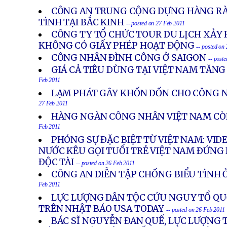
27 Feb 2011
CÔNG AN TRUNG CỘNG DỰNG HÀNG RÀ
TÌNH TẠI BẮC KINH
-- posted on 27 Feb 2011
CÔNG TY TỔ CHỨC TOUR DU LỊCH XẢY 
KHÔNG CÓ GIẤY PHÉP HOẠT ĐỘNG
-- posted on
CÔNG NHÂN ÐÌNH CÔNG Ở SAIGON
-- post
GIÁ CẢ TIÊU DÙNG TẠI VIỆT NAM TĂN
Feb 2011
LẠM PHÁT GÂY KHỐN ÐỐN CHO CÔNG 
27 Feb 2011
HÀNG NGÀN CÔNG NHÂN VIỆT NAM CÒN
Feb 2011
PHÓNG SỰ ÐẶC BIỆT TỪ VIỆT NAM: VID
NƯỚC KÊU GỌI TUỔI TRẺ VIỆT NAM ÐỨNG 
ÐỘC TÀI
-- posted on 26 Feb 2011
CÔNG AN DIỄN TẬP CHỐNG BIỂU TÌNH 
Feb 2011
LỰC LƯỢNG DÂN TỘC CỨU NGUY TỔ Q
TRÊN NHẬT BÁO USA TODAY
-- posted on 26 Feb 2011
BÁC SĨ NGUYỄN ÐAN QUẾ, LỰC LƯỢNG 