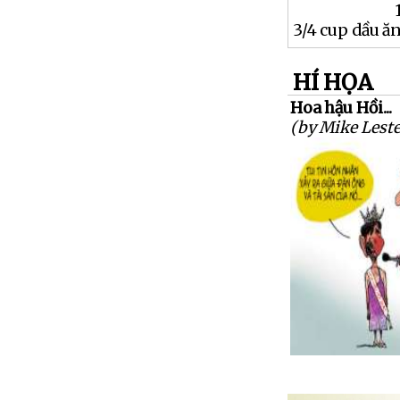
3/4 cup dầu ă
HÍ HỌA
Hoa hậu Hồi...
(by Mike Leste