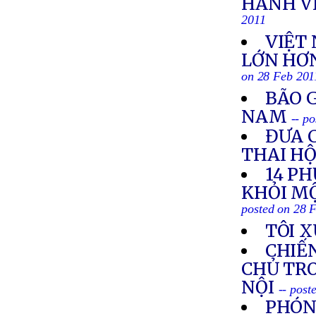
HÀNH V
2011
VIỆT
LỚN HƠN
on 28 Feb 201
BÃO G
NAM
-- p
ĐƯA 
THAI HỘ
14 P
KHỎI MỘ
posted on 28 
TÔI 
CHIẾN
CHỦ TRO
NỘI
-- post
PHÓNG