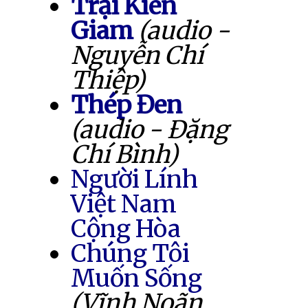
Trại Kiên
Giam
(audio -
Nguyễn Chí
Thiệp)
Thép Đen
(audio - Đặng
Chí Bình)
Người Lính
Việt Nam
Cộng Hòa
Chúng Tôi
Muốn Sống
(Vĩnh Noãn