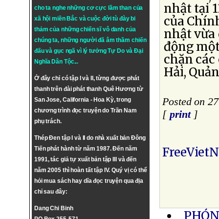
nhật tại 
cho ta nghe những cơ cực lầm than của
của Chín
xã hội miền Bắc và cuộc đời tù đày bi
thảm của những chiến sĩ vô danh của
nhật vừa
chúng ta, những người đã âm thầm chiến
động một
đấu và gục ngã vì lý tưởng
Tự Do
và
Đại
chặn các 
Nghĩa Dân Tộc
...
Hải, Quả
Ở đây chỉ có tập I và II, từng được phát
thanh trên đài phát thanh Quê Hương từ
Posted on 27
San Jose, California - Hoa Kỳ, trong
chương trình đọc truyện do Trần Nam
[
print
]
phụ trách.
Thép Đen tập I và II do nhà xuất bản Đông
FreeViet
Tiến phát hành từ năm 1987. Đến năm
1991, tác giả tự xuất bản tập III và đến
năm 2005 thì hoàn tất tập IV. Quý vị có thể
hỏi mua sách hay dĩa đọc truyện qua địa
chỉ sau đây:
Dang Chi Binh
PHÓN