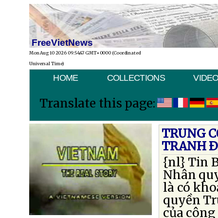
FreeVietNews
Mon Aug 10 2026 09:54:47 GMT+0000 (Coordinated
Universal Time)
HOME
COLLECTIONS
VIDE
Translate this page:
TRUNG C
TRANH 
{nl} Tin 
Nhân quy
là có kho
quyền Tr
của công 