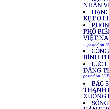
NHÂN V
HÀNG
KẸT Ở L
PHÓNG
PHỔ BIẾ
VIỆT NA
-- posted on 2
CÔNG
BÌNH T
LỰC 
ÐĂNG T
posted on 26 
BÁC 
THANH 
XUỐNG 
SÔNG