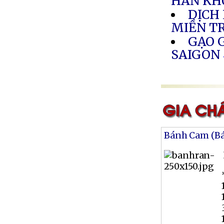
HÁN KH
DỊCH
MIỀN T
GẠO G
SAIGON
Bánh Cam (B