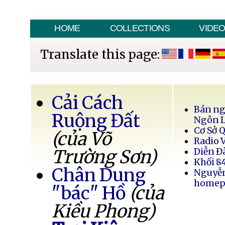
HOME
COLLECTIONS
VIDE
Translate this page:
Cải Cách
Bán ng
Ruộng Đất
Ngôn 
Cơ Sở 
(của Võ
Radio 
Trường Sơn)
Diễn Đ
Khối 8
Chân Dung
Nguyễ
homep
"bác" Hồ
(của
Kiều Phong)