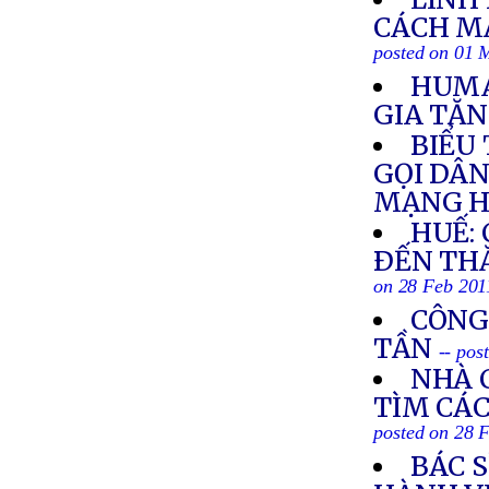
CÁCH M
posted on 01 
HUMA
GIA TĂN
BIỂU 
GỌI DÂ
MẠNG H
HUẾ:
ÐẾN TH
on 28 Feb 201
CÔNG
TẦN
-- pos
NHÀ 
TÌM CÁC
posted on 28 
BÁC S