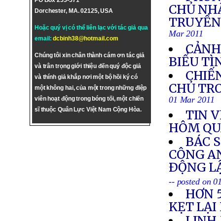
PO Box 255-571
CHỦ NHẬ
Dorchester, MA. 02125, USA
TRUYỀN 
Hoặc quý vị có thể liên lạc với tác giả qua
Mar 2011
email:
dcbinh38@hotmail.com
CẢNH
Chúng tôi xin chân thành cám ơn tác giả
BIỂU TÌ
và trân trọng giới thiệu đến quý độc giả
CHIẾN
và thính giả khắp nơi một bộ hồi ký có
CHỦ TRO
một không hai, của một trong những điệp
01 Mar 2011
viên hoạt động trong bóng tối, một chiến
sĩ thuộc Quân Lực Việt Nam Cộng Hòa.
TIN V
HÔM QU
BÁC S
CÔNG AN
ÐỘNG L
-- posted on 
HƠN 
KẸT LẠI
LINH