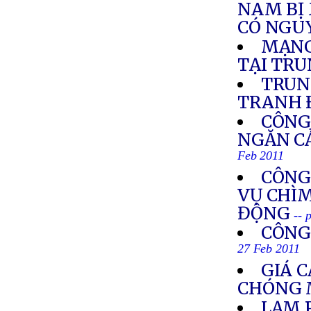
NAM BỊ 
CÓ NGUY
MẠNG
TẠI TR
TRUN
TRANH 
CÔNG
NGĂN CẢ
Feb 2011
CÔNG
VỤ CHÌM
ĐỘNG
-- 
CÔNG
27 Feb 2011
GIÁ 
CHÓNG 
LẠM 