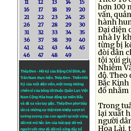
11
12
13
14
15
hơn 100 n
16
17
18
19
20
vấn, quản
21
22
23
24
25
hành hung
26
27
28
29
30
Ðại diện
31
32
33
34
35
nhà ly kh
36
37
38
39
40
từng bị k
41
42
43
44
45
đòi dân c
46
47
48
49
tội xúi g
Nhiễm Vân
Thép Đen - Hồi ký của Đặng Chí Bình
, do
độ. Theo
Trần Nam thực hiện.
Thép Đen
- Thiên Hồi
Bắc Kinh 
Ký của một điện viên, một trong những
đổ nhằm n
chiến sĩ của bóng tối thuộc Quân Lực Việt
Nam Cộng Hòa hoạt động tại miền Bắc
Trong tuầ
và đã sa vào tay giặc. Thép Đen phơi bày
tất cả những sự thật kinh khiếp vượt trí
lại xuất 
tưởng tượng của con người tại một vùng
người dâ
đất mịt mù hắc ám của loài quỷ dữ mà
Hoa Lài, 
người viết như đã đội mồ sống dậy kể