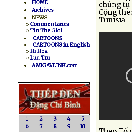
HOME
chúng tụ 
Archives
Cộng the
NEWS
Tunisia.
»
Commentaries
»
Tin The Gioi
CARTOONS
CARTOONS in English
»
Hi Hoa
»
Luu Tru
AMIGAVLINK.com
1
2
3
4
5
6
7
8
9
10
Theo Tổ 