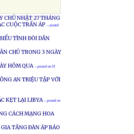
ÀY CHỦ NHẬT 27 THÁNG
CÁC CUỘC TRẤN ÁP
-- posted
IỂU TÌNH ÐÒI DÂN
 DÂN CHỦ TRONG 3 NGÀY
GÀY HÔM QUA
-- posted on 01
CÔNG AN TRIỆU TẬP VỚI
C KẸT LẠI LIBYA
-- posted on
ẰNG CÁCH MẠNG HOA
 GIA TĂNG ÐÀN ÁP BÁO