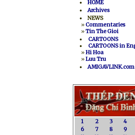
HOME
Archives
NEWS
»
Commentaries
»
Tin The Gioi
CARTOONS
CARTOONS in Eng
»
Hi Hoa
»
Luu Tru
AMIGAVLINK.com
1
2
3
4
6
7
8
9