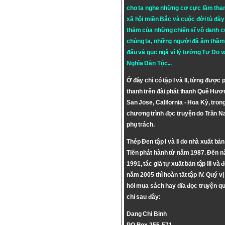
cho ta nghe những cơ cực lầm tha
xã hội miền Bắc và cuộc đời tù đày 
thảm của những chiến sĩ vô danh c
chúng ta, những người đã âm thầm
đấu và gục ngã vì lý tưởng
Tự Do
v
Nghĩa Dân Tộc
...
Ở đây chỉ có tập I và II, từng được 
thanh trên đài phát thanh Quê Hươ
San Jose, California - Hoa Kỳ, tron
chương trình đọc truyện do Trần 
phụ trách.
Thép Đen tập I và II do nhà xuất bả
Tiến phát hành từ năm 1987. Đến 
1991, tác giả tự xuất bản tập III và 
năm 2005 thì hoàn tất tập IV. Quý vị
hỏi mua sách hay dĩa đọc truyện qu
chỉ sau đây:
Dang Chi Binh