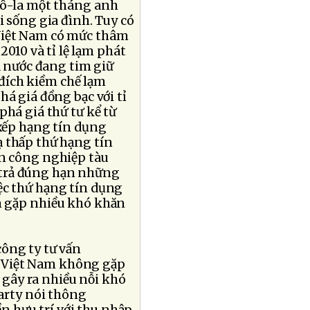
ô-la một tháng anh
 sống gia đình. Tuy có
 Việt Nam có mức thâm
2010 và tỉ lệ lạm phát
à nước đang tim giữ
 đích kiềm chế lạm
há giá đồng bạc với tỉ
phá giá thứ tư kể từ
 xếp hạng tín dụng
ạ thấp thứ hạng tín
àn công nghiệp tàu
 trả đúng hạn những
iệc thứ hạng tín dụng
m gặp nhiều khó khăn
ông ty tư vấn
ế Việt Nam không gặp
gây ra nhiều nỗi khó
arty nói thông