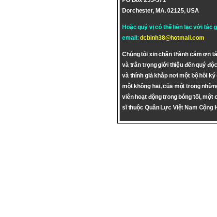
PO Box 255-571
Dorchester, MA. 02125, USA
Hoặc quý vị có thể liên lạc với tác 
email:
dcbinh38@hotmail.com
Chúng tôi xin chân thành cám ơn tá
và trân trọng giới thiệu đến quý độc
và thính giả khắp nơi một bộ hồi ký
một không hai, của một trong nhữn
viên hoạt động trong bóng tối, một 
sĩ thuộc Quân Lực Việt Nam Cộng 