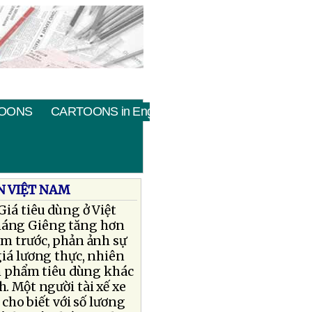
OONS
CARTOONS in English
N VIỆT NAM
Giá tiêu dùng ở Việt
áng Giêng tăng hơn
m trước, phản ảnh sự
giá lương thực, nhiên
ản phẩm tiêu dùng khác
h. Một người tài xế xe
 cho biết với số lương