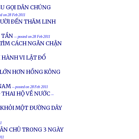
KÊU GỌI DÂN CHÚNG
ed on 28 Feb 2011
ƯỜI ÐẾN THĂM LINH
 TẦN
-- posted on 28 Feb 2011
 TÌM CÁCH NGĂN CHẬN
 HÀNH VI LẬT ÐỔ
Ị LỚN HƠN HỒNG KÔNG
 NAM
-- posted on 28 Feb 2011
 THAI HỘ VỀ NƯỚC
--
T KHỎI MỘT ĐƯỜNG DÂY
11
 DÂN CHỦ TRONG 3 NGÀY
011