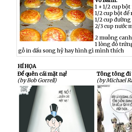
Vỏ Bánh:
1 + 1/2 cup bột
1/2 cup bột để 
1/2 cup đường
2/3 cup nước 
2 muỗng canh
1 lòng đỏ trứ
gỗ in dấu song hỷ hay hình gì mình thích
HÍ HỌA
Để quên cái mặt nạ!
Tông tông đi 
(by Bob Gorrell)
(by Michael R