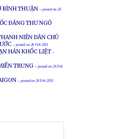
Ở BÌNH THUẬN
-- posted on 26
UỐC ÐĂNG THƯ NGỎ
THANH NIÊN DÂN CHỦ
NƯỚC
-- posted on 26 Feb 2011
ẠN HÁN KHỐC LIỆT
--
MIỀN TRUNG
-- posted on 26 Feb
SAIGON
-- posted on 26 Feb 2011