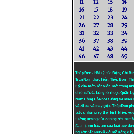
11
12
13
14
16
17
18
19
21
22
23
24
26
27
28
29
31
32
33
34
36
37
38
39
41
42
43
44
46
47
48
49
Thép Đen - Hồi ký của Đặng Chí Bì
Trần Nam thực hiện.
Thép Đen
- Th
Ký của một điện viên, một trong n
chiến sĩ của bóng tối thuộc Quân L
Nam Cộng Hòa hoạt động tại miền
và đã sa vào tay giặc. Thép Đen ph
tất cả những sự thật kinh khiếp vượ
tưởng tượng của con người tại mộ
đất mịt mù hắc ám của loài quỷ dữ
người viết như đã đội mồ sống dậy