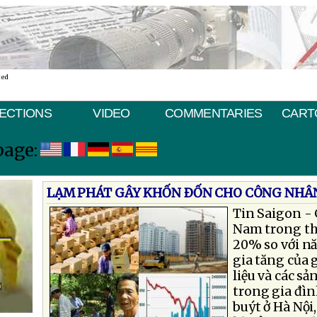
ted
ECTIONS
VIDEO
COMMENTARIES
CART
page:
LẠM PHÁT GÂY KHỐN ÐỐN CHO CÔNG NHÂ
Tin Saigon - 
Nam trong th
20% so với nă
gia tăng của 
liệu và các s
trong gia đìn
buýt ở Hà Nội,