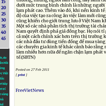
thường, những người làm công hay lãnh tiề
15
dưới mức trung bình chính là những người bị
20
lạm phát cao. Thêm vào đó, khi nền kinh tế
25
độ của việc tạo ra công ăn việc làm mới cũng
30
cũng khiến cho giới trung lưu ở Việt Nam k
Một số các nhà phân tích thị trường tài chá
35
Nam quyết định phá giá đồng bạc. Họ nói tỉ
40
cả một cách chính xác hơn trên thị trường 
45
các nhà đầu tư dùng tiền đồng để mua vàng 
các chuyên gia kinh tế khác cảnh báo rằng n
làm nhiều hơn nữa để ngăn chận lạm phát v
tế.(SBTN)
nh
, do
iên Hồi
hững
Posted on 27 Feb 2011
ực Việt
[
print
]
 Bắc
ơi bày
t trí
FreeVietNews
t vùng
 mà
 kể