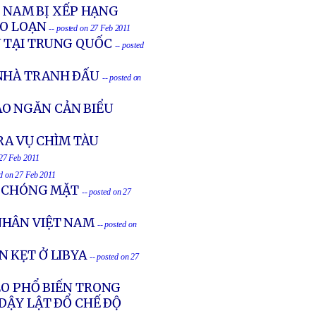
T NAM BỊ XẾP HẠNG
ẠO LOẠN
-- posted on 27 Feb 2011
N TẠI TRUNG QUỐC
-- posted
NHÀ TRANH ÐẤU
-- posted on
O NGĂN CẢN BIỂU
RA VỤ CHÌM TÀU
 27 Feb 2011
ed on 27 Feb 2011
G CHÓNG MẶT
-- posted on 27
NHÂN VIỆT NAM
-- posted on
 KẸT Ở LIBYA
-- posted on 27
EO PHỔ BIẾN TRONG
DẬY LẬT ÐỔ CHẾ ÐỘ