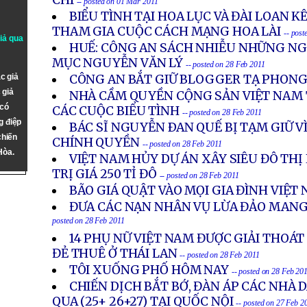
CHÍ
-- posted on 01 Mar 2011
BIỂU TÌNH TẠI HOA LỤC VÀ ĐÀI LOAN 
THAM GIA CUỘC CÁCH MẠNG HOA LÀI
-- post
giả qua
HUẾ: CÔNG AN SÁCH NHIỄU NHỮNG NG
MỤC NGUYỄN VĂN LÝ
-- posted on 28 Feb 2011
c giả
CÔNG AN BẮT GIỮ BLOGGER TẠ PHONG
 giả
NHÀ CẦM QUYỀN CỘNG SẢN VIỆT NAM
 có
CÁC CUỘC BIỂU TÌNH
-- posted on 28 Feb 2011
g điệp
BÁC SĨ NGUYỄN ÐAN QUẾ BỊ TẠM GIỮ VÌ
chiến
CHÍNH QUYỀN
-- posted on 28 Feb 2011
Hòa.
VIỆT NAM HỦY DỰ ÁN XÂY SIÊU ĐÔ TH
TRỊ GIÁ 250 TỈ ĐÔ
-- posted on 28 Feb 2011
BÃO GIÁ QUẬT VÀO MỌI GIA ĐÌNH VIỆT
ĐƯA CÁC NẠN NHÂN VỤ LỪA ĐẢO MANG
posted on 28 Feb 2011
14 PHỤ NỮ VIỆT NAM ĐƯỢC GIẢI THOÁ
ĐẺ THUÊ Ở THÁI LAN
-- posted on 28 Feb 2011
TÔI XUỐNG PHỐ HÔM NAY
-- posted on 28 Feb 20
CHIẾN DỊCH BẮT BỚ, ĐÀN ÁP CÁC NHÀ
QUA (25+ 26+27) TẠI QUỐC NỘI
-- posted on 27 Feb 2