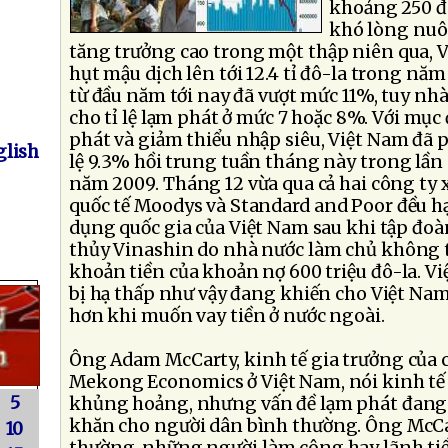
khoảng 250 đ
khó lòng nuôi
tăng trưởng cao trong một thập niên qua,
hụt mậu dịch lên tới 12.4 tỉ đô-la trong năm 
từ đầu năm tới nay đã vượt mức 11%, tuy nh
cho tỉ lệ lạm phát ở mức 7 hoặc 8%. Với mục
phát và giảm thiểu nhập siêu, Việt Nam đã p
lish
lệ 9.3% hồi trung tuần tháng này trong lần 
năm 2009. Tháng 12 vừa qua cả hai công ty
quốc tế Moodys và Standard and Poor đều h
dụng quốc gia của Việt Nam sau khi tập đo
thủy Vinashin do nhà nước làm chủ không
khoản tiền của khoản nợ 600 triệu đô-la. V
bị hạ thấp như vậy đang khiến cho Việt Na
hơn khi muốn vay tiền ở nước ngoài.
Ông Adam McCarty, kinh tế gia trưởng của c
Mekong Economics ở Việt Nam, nói kinh t
5
khủng hoảng, nhưng vấn đề lạm phát đang 
khăn cho người dân bình thường. Ông McC
10