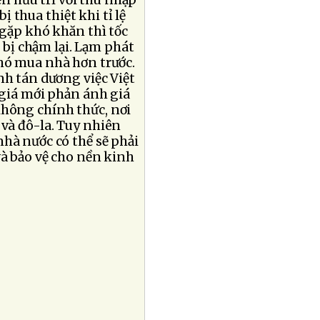
n hưu trí với thu nhập
 thua thiệt khi tỉ lệ
 gặp khó khăn thì tốc
 bị chậm lại. Lạm phát
hó mua nhà hơn trước.
nh tán dương việc Việt
 giá mới phản ánh giá
không chính thức, nơi
và đô-la. Tuy nhiên
hà nước có thể sẽ phải
à bảo vệ cho nền kinh