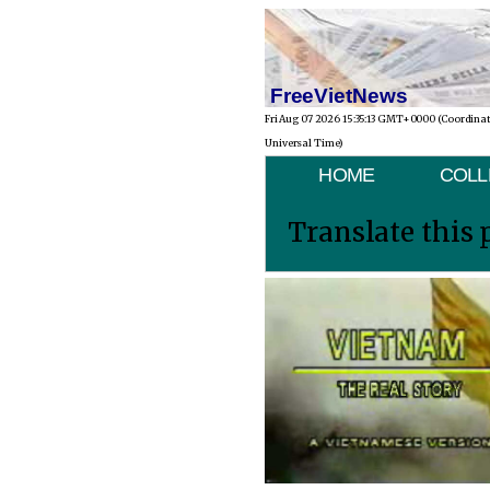
FreeVietNews
Fri Aug 07 2026 15:35:13 GMT+0000 (Coordina
Universal Time)
HOME
COLL
Translate this 