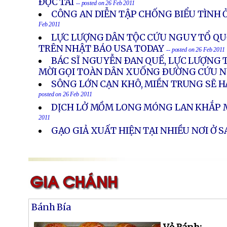
ÐỘC TÀI
-- posted on 26 Feb 2011
CÔNG AN DIỄN TẬP CHỐNG BIỂU TÌNH 
Feb 2011
LỰC LƯỢNG DÂN TỘC CỨU NGUY TỔ Q
TRÊN NHẬT BÁO USA TODAY
-- posted on 26 Feb 2011
BÁC SĨ NGUYỄN ÐAN QUẾ, LỰC LƯỢNG 
MỜI GỌI TOÀN DÂN XUỐNG ÐƯỜNG CỨU 
SÔNG LỚN CẠN KHÔ, MIỀN TRUNG SẼ H
posted on 26 Feb 2011
DỊCH LỞ MỒM LONG MÓNG LAN KHẮP 
2011
GẠO GIẢ XUẤT HIỆN TẠI NHIỀU NƠI Ở 
Bánh Bía