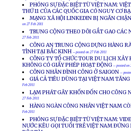
PHÓNG SỰ ĐẶC BIỆT TỪ VIỆT NAM: VIỆ
THỨ 11 CỦA CÁC QUỐC GIA CÓ NGUY CƠ B
MẠNG XÃ HỘI LINKEDIN BỊ NGĂN CHẬ
on 27 Feb 2011
TRUNG CỘNG THEO DÕI GẮT GAO CÁC 
27 Feb 2011
CÔNG AN TRUNG CỘNG DỰNG HÀNG RÀ
TÌNH TẠI BẮC KINH
-- posted on 27 Feb 2011
CÔNG TY TỔ CHỨC TOUR DU LỊCH XẢY 
KHÔNG CÓ GIẤY PHÉP HOẠT ĐỘNG
-- posted on
CÔNG NHÂN ÐÌNH CÔNG Ở SAIGON
-- post
GIÁ CẢ TIÊU DÙNG TẠI VIỆT NAM TĂN
Feb 2011
LẠM PHÁT GÂY KHỐN ÐỐN CHO CÔNG 
27 Feb 2011
HÀNG NGÀN CÔNG NHÂN VIỆT NAM CÒN
Feb 2011
PHÓNG SỰ ÐẶC BIỆT TỪ VIỆT NAM: VID
NƯỚC KÊU GỌI TUỔI TRẺ VIỆT NAM ÐỨNG 