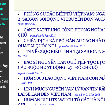
n của
bi
PHÓNG SỰ ĐẶC BIỆT TỪ VIỆT NAM: NG
ủa
2, SAIGON SÔI ĐỘNG VÌ TRUYỀN ĐƠN VÀ 
 chiến
on 01 Mar 2011
à
Đại
CẢNH SÁT TRUNG CỘNG PHÒNG NGỪA B
CHỦ
-- posted on 01 Mar 2011
phát
CHIẾN DỊCH BẮT BỚ, ĐÀN ÁP CÁC NHÀ
ng từ
QUA TẠI QUỐC NỘI
-- posted on 01 Mar 2011
g
TIN VỀ CUỘC BIỂU TÌNH TẠI SAIGON N
Nam
Mar 2011
BÁC SĨ NGUYỄN ÐAN QUẾ TIẾP TỤC BỊ 
n Đông
CÁO BUỘC HOẠT ÐỘNG LẬT ÐỔ CHẾ ÐỘ
năm
-- posted on 01 Mar 2011
đến
HƠN 5000 LAO ĐỘNG VIỆT NAM CÒN MẮ
 có thể
01 Mar 2011
a địa
LINH MỤC NGUYỄN VĂN LÝ VẪN TIN R
LÀI SẼ LAN ÐẾN VIỆT NAM
-- posted on 01 Mar 2011
HUMAN RIGHTS WATCH TỐ CÁO HÀ NỘI