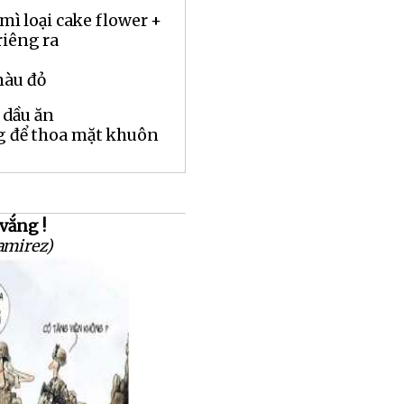
 mì loại cake flower +
riêng ra
màu đỏ
 dầu ăn
ng để thoa mặt khuôn
vắng !
amirez)