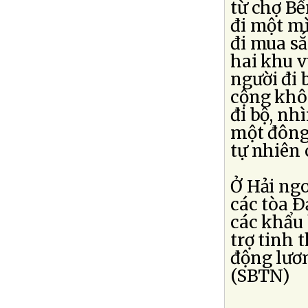
từ chợ B
đi một m
đi mua sắ
hai khu v
người đi 
cộng khôn
đi bộ, nh
một đông
tự nhiên 
Ở Hải ng
các tòa Ð
các khẩu 
trợ tinh
động lươn
(SBTN)