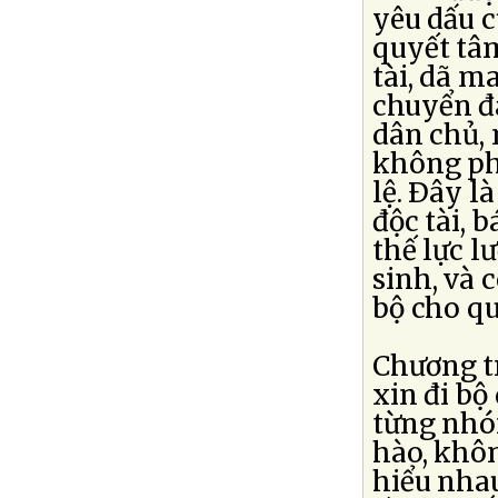
yêu dấu 
quyết tâ
tài, dã m
chuyển đ
dân chủ,
không phả
lệ. Ðây l
độc tài, 
thế lực l
sinh, và 
bộ cho qu
Chương tr
xin đi b
từng nhó
hào, khôn
hiểu nhau