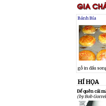
Bánh Bía
gỗ in dấu son
HÍ HỌA
Để quên cái mặ
(by Bob Gorrel