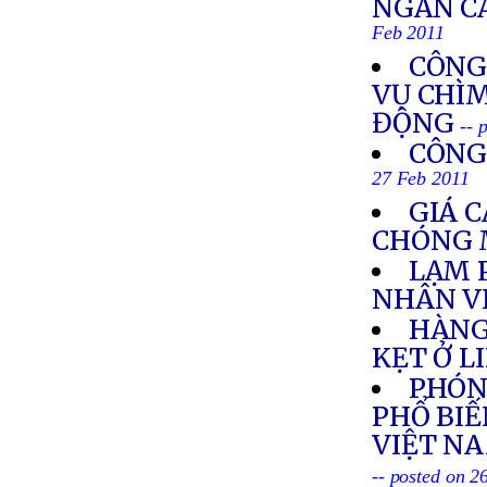
NGĂN CẢ
Feb 2011
CÔNG
VỤ CHÌM
ĐỘNG
-- 
CÔNG
27 Feb 2011
GIÁ 
CHÓNG 
LẠM 
NHÂN V
HÀNG
KẸT Ở L
PHÓNG
PHỔ BIẾ
VIỆT NA
-- posted on 2