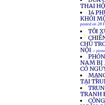
THAI HỘ
14 P
KHỎI MỘ
posted on 28 
TÔI 
CHIẾN
CHỦ TRO
NỘI
-- post
PHÓNG
NAM BỊ 
CÓ NGUY
MẠNG
TẠI TR
TRUN
TRANH 
CÔNG