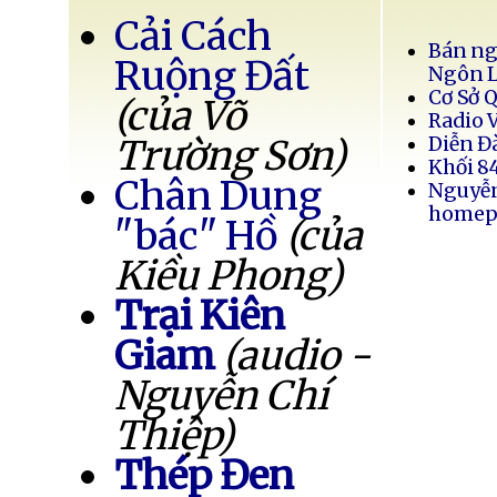
Cải Cách
Bán ng
Ruộng Đất
Ngôn 
Cơ Sở 
(của Võ
Radio 
Trường Sơn)
Diễn Đ
Khối 8
Chân Dung
Nguyễ
homep
"bác" Hồ
(của
Kiều Phong)
Trại Kiên
Giam
(audio -
Nguyễn Chí
Thiệp)
Thép Đen