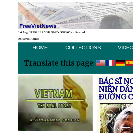
FreeVietNews
Sat Aug 08 2026 22:50:17 GMT+0000 (Coordinated
Universal Time)
HOME
COLLECTIONS
VIDE
Translate this page:
BÁC SĨ 
NIÊN DÂ
ÐƯỜNG C