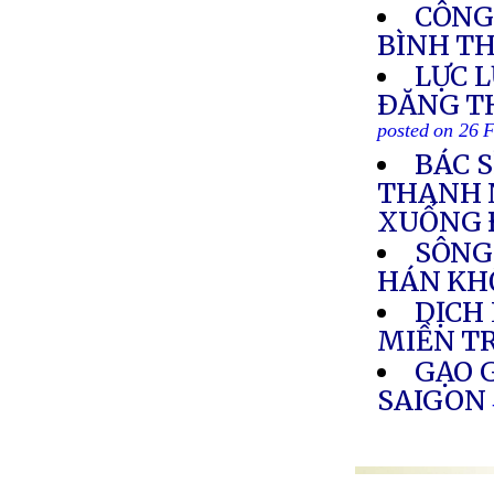
CÔNG
BÌNH T
LỰC 
ÐĂNG T
posted on 26 
BÁC 
THANH 
XUỐNG 
SÔNG
HÁN KH
DỊCH
MIỀN T
GẠO G
SAIGON