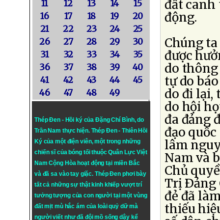
đất canh 
11
12
13
14
15
động.
16
17
18
19
20
21
22
23
24
25
Chúng ta
26
27
28
29
30
được hưở
31
32
33
34
35
do thông 
36
37
38
39
40
tự do báo 
41
42
43
44
45
do đi lại
46
47
48
49
do hội họ
đa đảng đ
Thép Đen - Hồi ký của Đặng Chí Bình
, do
đạo quốc 
Trần Nam thực hiện.
Thép Đen
- Thiên Hồi
lâm nguy
Ký của một điện viên, một trong những
chiến sĩ của bóng tối thuộc Quân Lực Việt
Nam và bạ
Nam Cộng Hòa hoạt động tại miền Bắc
Chủ quyề
và đã sa vào tay giặc. Thép Đen phơi bày
Trị Ðảng
tất cả những sự thật kinh khiếp vượt trí
đẻ đã làm
tưởng tượng của con người tại một vùng
thiếu hiệ
đất mịt mù hắc ám của loài quỷ dữ mà
người viết như đã đội mồ sống dậy kể