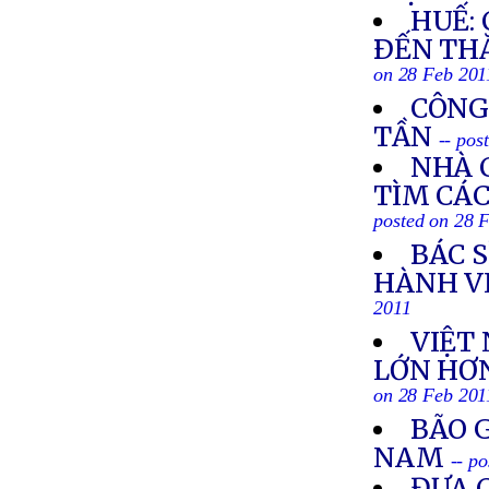
HUẾ:
ÐẾN TH
on 28 Feb 201
CÔNG
TẦN
-- pos
NHÀ 
TÌM CÁC
posted on 28 
BÁC S
HÀNH V
2011
VIỆT
LỚN HƠN
on 28 Feb 201
BÃO G
NAM
-- p
ĐƯA 