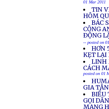
01 Mar 2011
TIN V
HÔM QU
BÁC S
CÔNG AN
ÐỘNG L
-- posted on 
HƠN 
KẸT LẠI
LINH
CÁCH M
posted on 01 
HUMA
GIA TĂN
BIỂU 
GỌI DÂ
MẠNG H