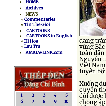
HOME
Archives
NEWS
»
Commentaries
»
Tin The Gioi
CARTOONS
CARTOONS in English
đang tràn
»
Hi Hoa
vùng Bắc 
»
Luu Tru
toàn dân
AMIGAVLINK.com
Nguyễn Ð
Việt Nam
tuyên bố
Xuống đư
quyền thế
đòi được 
1
2
3
4
5
chống áp
6
7
8
9
10