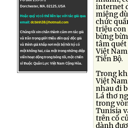
PO Box 255-571
internet 
Dorchester, MA. 02125, USA
miệng dùn
Hoặc quý vị có thể liên lạc với tác giả qua
chức quầ
email:
dcbinh38@hotmail.com
triệu con
Chúng tôi xin chân thành cám ơn tác giả
bừng bừng
và trân trọng giới thiệu đến quý độc giả
tâm quét 
và thính giả khắp nơi một bộ hồi ký có
Việt Nam
một không hai, của một trong những điệp
Tiến Bộ.
viên hoạt động trong bóng tối, một chiến
sĩ thuộc Quân Lực Việt Nam Cộng Hòa.
Trong kh
Việt Nam 
nhau đi 
Lá thơ ng
trong vò
Tunisia v
trên cổ 
dành đượ