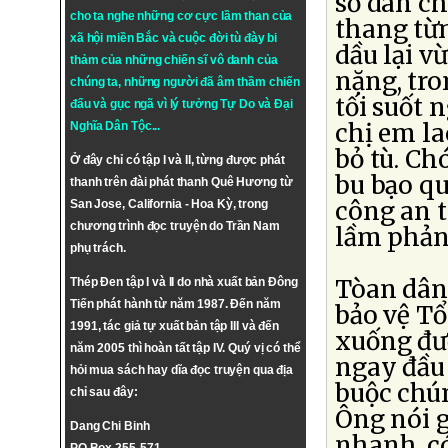
số dân ch
cho ta nghe những cơ cực lầm than của
thang từn
xã hội miền Bắc và cuộc đời tù đày bi
dầu lại v
thảm của những chiến sĩ vô danh của
nặng, tro
chúng ta, những người đã âm thầm chiến
tối suốt 
đấu và gục ngã vì lý tưởng
Tự Do
và
Đại
chị em la
Nghĩa Dân Tộc
...
bỏ tù. C
Ở đây chỉ có tập I và II, từng được phát
bu bạo q
thanh trên đài phát thanh Quê Hương từ
công an t
San Jose, California - Hoa Kỳ, trong
chương trình đọc truyện do Trần Nam
lầm phản
phụ trách.
Tòan dân 
Thép Đen tập I và II do nhà xuất bản Đông
Tiến phát hành từ năm 1987. Đến năm
bảo vệ Tổ
1991, tác giả tự xuất bản tập III và đến
xuống đư
năm 2005 thì hoàn tất tập IV. Quý vị có thể
ngay đầu
hỏi mua sách hay dĩa đọc truyện qua địa
buộc chún
chỉ sau đây:
Ông nói g
Dang Chi Binh
nhanh, có