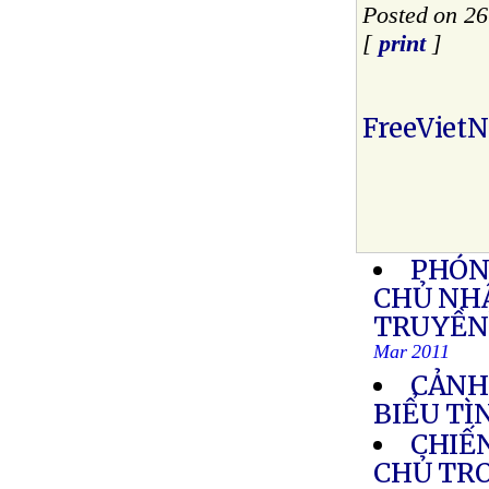
Posted on 26
[
print
]
FreeViet
PHÓN
CHỦ NHẬ
TRUYỀN 
Mar 2011
CẢNH
BIỂU TÌ
CHIẾN
CHỦ TRO