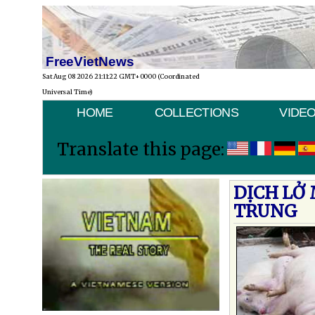
FreeVietNews
Sat Aug 08 2026 21:11:22 GMT+0000 (Coordinated
Universal Time)
HOME
COLLECTIONS
VIDE
Translate this page:
DỊCH LỞ
TRUNG