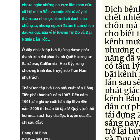
cho ta nghe những cơ cực lầm than của
Dịch bện
xã hội miền Bắc và cuộc đời tù đày bi
chết nhiề
thảm của những chiến sĩ vô danh của
chôn mà v
chúng ta, những người đã âm thầm chiến
cho biết 
đấu và gục ngã vì lý tưởng
Tự Do
và
Đại
kênh mươn
Nghĩa Dân Tộc
...
phương c
Ở đây chỉ có tập I và II, từng được phát
năng đã 
thanh trên đài phát thanh Quê Hương từ
có tâm lý
San Jose, California - Hoa Kỳ, trong
chương trình đọc truyện do Trần Nam
bãi kênh
phụ trách.
lần sau s
phát giác
Thép Đen tập I và II do nhà xuất bản Đông
Tiến phát hành từ năm 1987. Đến năm
kênh Bầu 
1991, tác giả tự xuất bản tập III và đến
dân cư p
năm 2005 thì hoàn tất tập IV. Quý vị có thể
tải đựng 
hỏi mua sách hay dĩa đọc truyện qua địa
sáng nay
chỉ sau đây:
trở lại 
Dang Chi Binh
và Tuy An