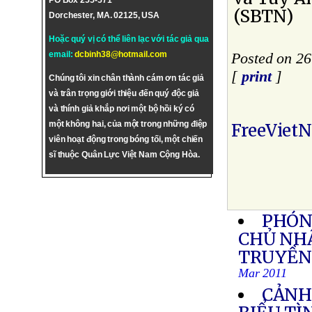
PO Box 255-571
(SBTN)
Dorchester, MA. 02125, USA
Hoặc quý vị có thể liên lạc với tác giả qua
email:
dcbinh38@hotmail.com
Posted on 26
[
print
]
Chúng tôi xin chân thành cám ơn tác giả
và trân trọng giới thiệu đến quý độc giả
và thính giả khắp nơi một bộ hồi ký có
một không hai, của một trong những điệp
FreeViet
viên hoạt động trong bóng tối, một chiến
sĩ thuộc Quân Lực Việt Nam Cộng Hòa.
PHÓN
CHỦ NHẬ
TRUYỀN 
Mar 2011
CẢNH