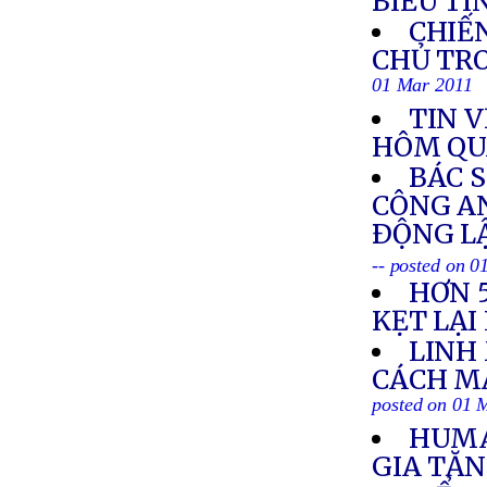
BIỂU TÌ
CHIẾN
CHỦ TRO
01 Mar 2011
TIN V
HÔM QU
BÁC S
CÔNG AN
ÐỘNG L
-- posted on 
HƠN 
KẸT LẠI
LINH
CÁCH M
posted on 01 
HUMA
GIA TĂN