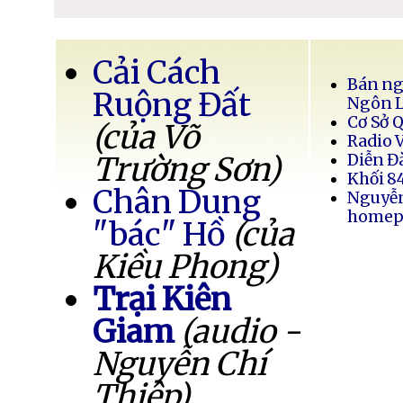
Cải Cách
Bán ng
Ruộng Đất
Ngôn 
Cơ Sở 
(của Võ
Radio 
Trường Sơn)
Diễn Đ
Khối 8
Chân Dung
Nguyễ
homep
"bác" Hồ
(của
Kiều Phong)
Trại Kiên
Giam
(audio -
Nguyễn Chí
Thiệp)