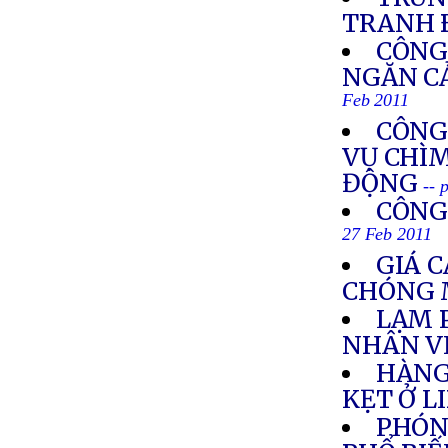
TRANH 
CÔNG
NGĂN CẢ
Feb 2011
CÔNG
VỤ CHÌM
ĐỘNG
-- 
CÔNG
27 Feb 2011
GIÁ 
CHÓNG 
LẠM 
NHÂN V
HÀNG
KẸT Ở L
PHÓNG