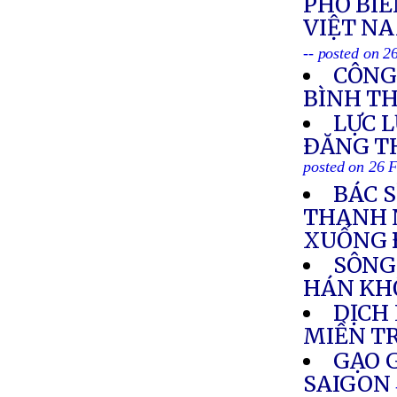
PHỔ BIẾ
VIỆT NA
-- posted on 2
CÔNG
BÌNH T
LỰC 
ÐĂNG T
posted on 26 
BÁC 
THANH 
XUỐNG 
SÔNG
HÁN KH
DỊCH
MIỀN T
GẠO G
SAIGON