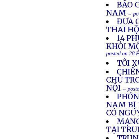
BÃO G
NAM
-- p
ĐƯA 
THAI HỘ
14 P
KHỎI MỘ
posted on 28 
TÔI 
CHIẾN
CHỦ TRO
NỘI
-- post
PHÓNG
NAM BỊ 
CÓ NGUY
MẠNG
TẠI TR
TRUN