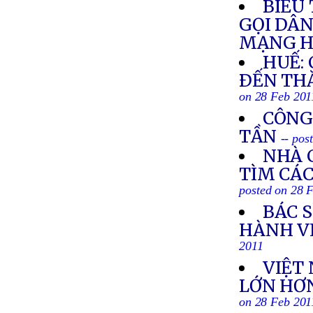
BIỂU 
GỌI DÂ
MẠNG H
HUẾ:
ÐẾN TH
on 28 Feb 201
CÔNG
TẦN
-- pos
NHÀ 
TÌM CÁC
posted on 28 
BÁC S
HÀNH V
2011
VIỆT
LỚN HƠN
on 28 Feb 201