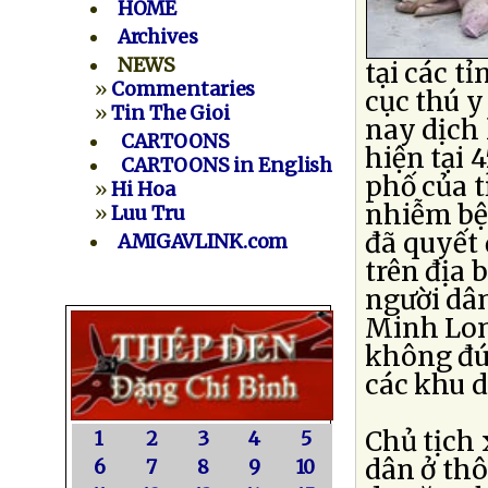
HOME
Archives
NEWS
tại các t
»
Commentaries
cục thú 
»
Tin The Gioi
nay dịch
CARTOONS
hiện tại 
CARTOONS in English
phố của t
»
Hi Hoa
nhiễm bệ
»
Luu Tru
đã quyết
AMIGAVLINK.com
trên địa 
người dâ
Minh Lon
không đú
các khu d
Chủ tịch
1
2
3
4
5
dân ở thô
6
7
8
9
10