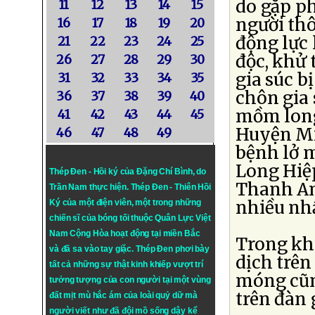
do gặp p
11
12
13
14
15
người thô
16
17
18
19
20
động lực 
21
22
23
24
25
độc, khử 
26
27
28
29
30
gia súc b
31
32
33
34
35
chôn gia 
36
37
38
39
40
mồm long
41
42
43
44
45
Huyện Mi
46
47
48
49
bệnh lở 
Long Hiệ
Thép Đen - Hồi ký của Đặng Chí Bình
, do
Thanh An.
Trần Nam thực hiện.
Thép Đen
- Thiên Hồi
nhiều nh
Ký của một điện viên, một trong những
chiến sĩ của bóng tối thuộc Quân Lực Việt
Nam Cộng Hòa hoạt động tại miền Bắc
Trong kh
và đã sa vào tay giặc. Thép Đen phơi bày
dịch trên
tất cả những sự thật kinh khiếp vượt trí
móng cũn
tưởng tượng của con người tại một vùng
trên đàn 
đất mịt mù hắc ám của loài quỷ dữ mà
người viết như đã đội mồ sống dậy kể