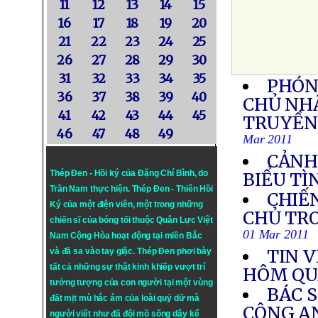
11
12
13
14
15
16
17
18
19
20
21
22
23
24
25
26
27
28
29
30
31
32
33
34
35
PHÓN
36
37
38
39
40
CHỦ NHẬ
41
42
43
44
45
TRUYỀN 
46
47
48
49
Mar 2011
CẢNH
Thép Đen - Hồi ký của Đặng Chí Bình
, do
BIỂU TÌ
Trần Nam thực hiện.
Thép Đen
- Thiên Hồi
CHIẾN
Ký của một điện viên, một trong những
CHỦ TRO
chiến sĩ của bóng tối thuộc Quân Lực Việt
01 Mar 2011
Nam Cộng Hòa hoạt động tại miền Bắc
TIN V
và đã sa vào tay giặc. Thép Đen phơi bày
tất cả những sự thật kinh khiếp vượt trí
HÔM QU
tưởng tượng của con người tại một vùng
BÁC S
đất mịt mù hắc ám của loài quỷ dữ mà
CÔNG AN
người viết như đã đội mồ sống dậy kể