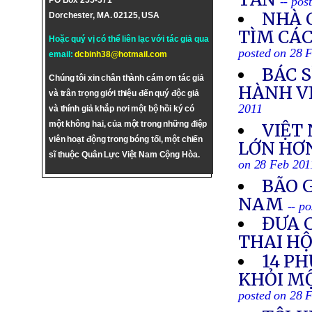
-- pos
PO Box 255-571
NHÀ 
Dorchester, MA. 02125, USA
TÌM CÁC
Hoặc quý vị có thể liên lạc với tác giả qua
posted on 28 
email:
dcbinh38@hotmail.com
BÁC S
Chúng tôi xin chân thành cám ơn tác giả
HÀNH V
và trân trọng giới thiệu đến quý độc giả
2011
và thính giả khắp nơi một bộ hồi ký có
một không hai, của một trong những điệp
VIỆT
viên hoạt động trong bóng tối, một chiến
LỚN HƠN
sĩ thuộc Quân Lực Việt Nam Cộng Hòa.
on 28 Feb 201
BÃO G
NAM
-- p
ĐƯA 
THAI HỘ
14 P
KHỎI MỘ
posted on 28 