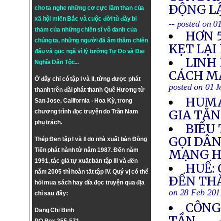
ÐỘNG L
cho ta nghe những cơ cực lầm than của
xã hội miền Bắc và cuộc đời tù đày bi
-- posted on 
thảm của những chiến sĩ vô danh của
HƠN 
chúng ta, những người đã âm thầm chiến
KẸT LẠI
đấu và gục ngã vì lý tưởng
Tự Do
và
Đại
LINH
Nghĩa Dân Tộc
...
CÁCH M
Ở đây chỉ có tập I và II, từng được phát
posted on 01 
thanh trên đài phát thanh Quê Hương từ
HUMA
San Jose, California - Hoa Kỳ, trong
GIA TĂN
chương trình đọc truyện do Trần Nam
phụ trách.
BIỂU 
GỌI DÂ
Thép Đen tập I và II do nhà xuất bản Đông
Tiến phát hành từ năm 1987. Đến năm
MẠNG H
1991, tác giả tự xuất bản tập III và đến
HUẾ:
năm 2005 thì hoàn tất tập IV. Quý vị có thể
ÐẾN TH
hỏi mua sách hay dĩa đọc truyện qua địa
on 28 Feb 201
chỉ sau đây:
CÔNG
Dang Chi Binh
TẦN