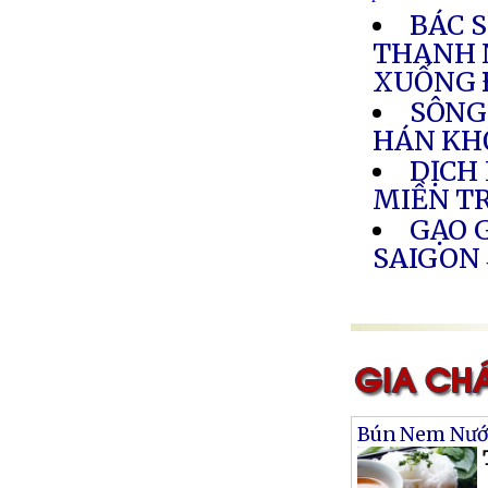
BÁC 
THANH 
XUỐNG 
SÔNG
HÁN KH
DỊCH
MIỀN T
GẠO G
SAIGON
Bún Nem Nư