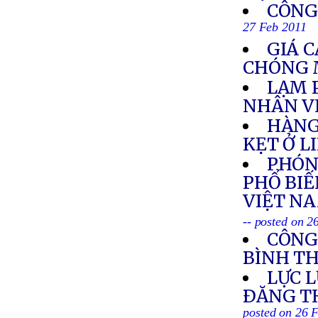
CÔNG
27 Feb 2011
GIÁ 
CHÓNG 
LẠM 
NHÂN V
HÀNG
KẸT Ở L
PHÓNG
PHỔ BIẾ
VIỆT NA
-- posted on 2
CÔNG
BÌNH T
LỰC 
ÐĂNG T
posted on 26 