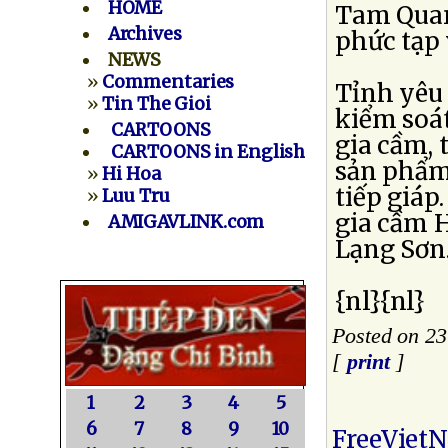
HOME
Tam Quan
Archives
phức tạp 
NEWS
»
Commentaries
Tỉnh yêu 
»
Tin The Gioi
kiểm soát
CARTOONS
gia cầm, 
CARTOONS in English
sản phẩm 
»
Hi Hoa
tiếp giáp
»
Luu Tru
gia cầm H
AMIGAVLINK.com
Lạng Sơn
{nl}{nl}
Posted on 23
[
print
]
1
2
3
4
5
6
7
8
9
10
FreeViet