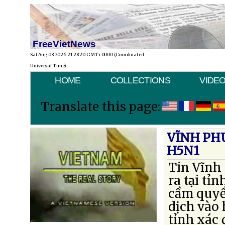
FreeVietNews
Sat Aug 08 2026 21:28:20 GMT+0000 (Coordinated
Universal Time)
HOME
COLLECTIONS
VIDE
Translate this page:
VĨNH PH
H5N1
Tin Vĩnh
ra tại tỉ
cầm quyề
dịch vào 
tỉnh xác 