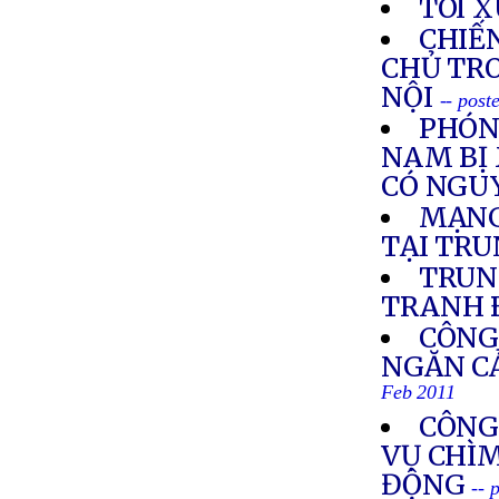
TÔI 
CHIẾN
CHỦ TRO
NỘI
-- post
PHÓNG
NAM BỊ 
CÓ NGUY
MẠNG
TẠI TR
TRUN
TRANH 
CÔNG
NGĂN CẢ
Feb 2011
CÔNG
VỤ CHÌM
ĐỘNG
-- 