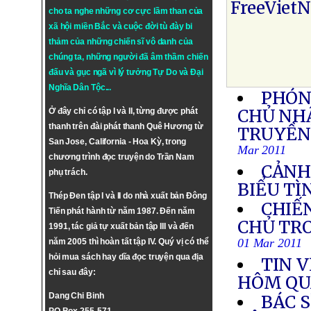
FreeViet
cho ta nghe những cơ cực lầm than của
xã hội miền Bắc và cuộc đời tù đày bi
thảm của những chiến sĩ vô danh của
chúng ta, những người đã âm thầm chiến
đấu và gục ngã vì lý tưởng
Tự Do
và
Đại
Nghĩa Dân Tộc
...
PHÓN
CHỦ NHẬ
Ở đây chỉ có tập I và II, từng được phát
thanh trên đài phát thanh Quê Hương từ
TRUYỀN 
San Jose, California - Hoa Kỳ, trong
Mar 2011
chương trình đọc truyện do Trần Nam
CẢNH
phụ trách.
BIỂU TÌ
Thép Đen tập I và II do nhà xuất bản Đông
CHIẾN
Tiến phát hành từ năm 1987. Đến năm
CHỦ TRO
1991, tác giả tự xuất bản tập III và đến
01 Mar 2011
năm 2005 thì hoàn tất tập IV. Quý vị có thể
hỏi mua sách hay dĩa đọc truyện qua địa
TIN V
chỉ sau đây:
HÔM QU
Dang Chi Binh
BÁC S