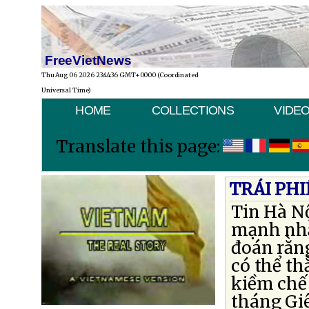
FreeVietNews
Thu Aug 06 2026 23:44:36 GMT+0000 (Coordinated
Universal Time)
HOME
COLLECTIONS
VIDE
Translate this page:
TRÁI PH
Tin Hà Nộ
mạnh nhấ
đoán rằn
có thể th
kiềm chế 
tháng Giê