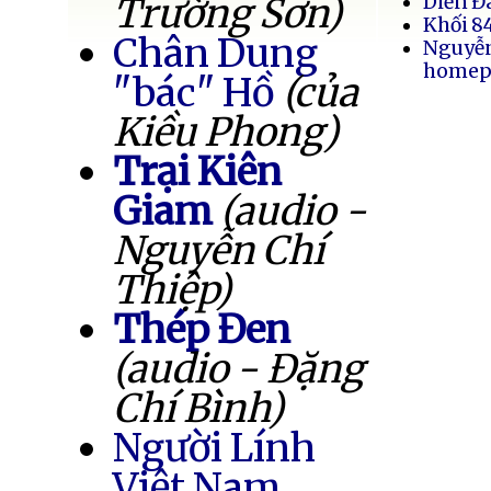
Trường Sơn)
Diễn Đ
Khối 8
Chân Dung
Nguyễ
homep
"bác" Hồ
(của
Kiều Phong)
Trại Kiên
Giam
(audio -
Nguyễn Chí
Thiệp)
Thép Đen
(audio - Đặng
Chí Bình)
Người Lính
Việt Nam