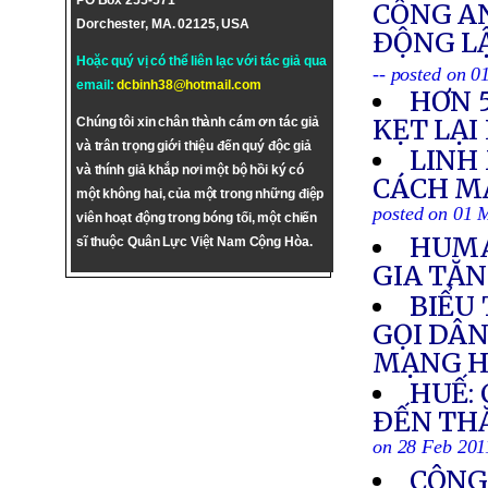
PO Box 255-571
CÔNG AN
Dorchester, MA. 02125, USA
ÐỘNG L
Hoặc quý vị có thể liên lạc với tác giả qua
-- posted on 
email:
dcbinh38@hotmail.com
HƠN 
KẸT LẠI
Chúng tôi xin chân thành cám ơn tác giả
và trân trọng giới thiệu đến quý độc giả
LINH
và thính giả khắp nơi một bộ hồi ký có
CÁCH M
một không hai, của một trong những điệp
posted on 01 
viên hoạt động trong bóng tối, một chiến
HUMA
sĩ thuộc Quân Lực Việt Nam Cộng Hòa.
GIA TĂN
BIỂU 
GỌI DÂ
MẠNG H
HUẾ:
ÐẾN TH
on 28 Feb 201
CÔNG