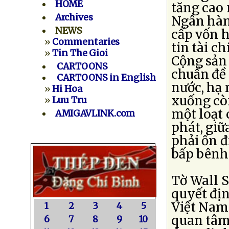
HOME
tăng cao 
Archives
Ngân hàng
NEWS
cấp vốn 
»
Commentaries
tin tài c
»
Tin The Gioi
Cộng sản
CARTOONS
chuẩn đề
CARTOONS in English
nước, hạ 
»
Hi Hoa
xuống còn
»
Luu Tru
một loạt
AMIGAVLINK.com
phát, giữ
phải ổn đ
bấp bênh
Tờ Wall 
quyết đị
Việt Nam 
1
2
3
4
5
quan tâm
6
7
8
9
10