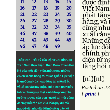
được định
11
12
13
14
15
Việt Nam
16
17
18
19
20
phát tăng
21
22
23
24
25
hàng, và 
26
27
28
29
30
cũng như
31
32
33
34
35
xuất cản
36
37
38
39
40
Những đề
41
42
43
44
45
áp lực đố
46
47
48
49
chính ph
điện từ n
Thép Đen - Hồi ký của Đặng Chí Bình
, do
tăng hồi
Trần Nam thực hiện.
Thép Đen
- Thiên Hồi
Ký của một điện viên, một trong những
chiến sĩ của bóng tối thuộc Quân Lực Việt
{nl}{nl}
Nam Cộng Hòa hoạt động tại miền Bắc
Posted on 23
và đã sa vào tay giặc. Thép Đen phơi bày
tất cả những sự thật kinh khiếp vượt trí
[
print
]
tưởng tượng của con người tại một vùng
đất mịt mù hắc ám của loài quỷ dữ mà
người viết như đã đội mồ sống dậy kể