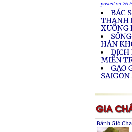
posted on 26 
BÁC 
THANH 
XUỐNG 
SÔNG
HÁN KH
DỊCH
MIỀN T
GẠO G
SAIGON
Bánh Giò Cha