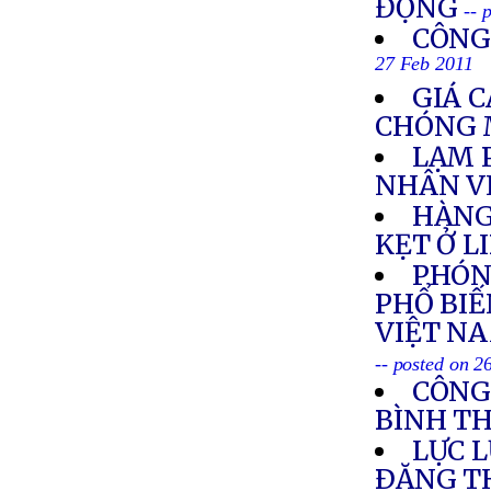
ĐỘNG
-- 
CÔNG
27 Feb 2011
GIÁ 
CHÓNG 
LẠM 
NHÂN V
HÀNG
KẸT Ở L
PHÓNG
PHỔ BIẾ
VIỆT NA
-- posted on 2
CÔNG
BÌNH T
LỰC 
ÐĂNG T