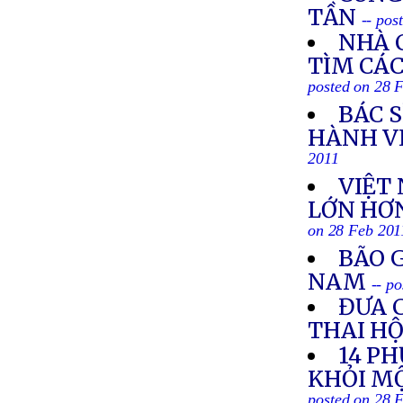
TẦN
-- pos
NHÀ 
TÌM CÁC
posted on 28 
BÁC S
HÀNH V
2011
VIỆT
LỚN HƠN
on 28 Feb 201
BÃO G
NAM
-- p
ĐƯA 
THAI HỘ
14 P
KHỎI MỘ