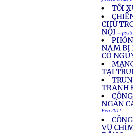
posted on 28 
TÔI 
CHIẾN
CHỦ TRO
NỘI
-- post
PHÓNG
NAM BỊ 
CÓ NGUY
MẠNG
TẠI TR
TRUN
TRANH 
CÔNG
NGĂN CẢ
Feb 2011
CÔNG
VỤ CHÌM