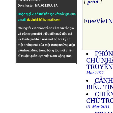
PO Box 255-571
[
print
]
Dorchester, MA. 02125, USA
Hoặc quý vị có thể liên lạc với tác giả qua
FreeViet
email:
dcbinh38@hotmail.com
Chúng tôi xin chân thành cám ơn tác giả
và trân trọng giới thiệu đến quý độc giả
và thính giả khắp nơi một bộ hồi ký có
một không hai, của một trong những điệp
viên hoạt động trong bóng tối, một chiến
PHÓN
sĩ thuộc Quân Lực Việt Nam Cộng Hòa.
CHỦ NHẬ
TRUYỀN 
Mar 2011
CẢNH
BIỂU TÌ
CHIẾN
CHỦ TRO
01 Mar 2011