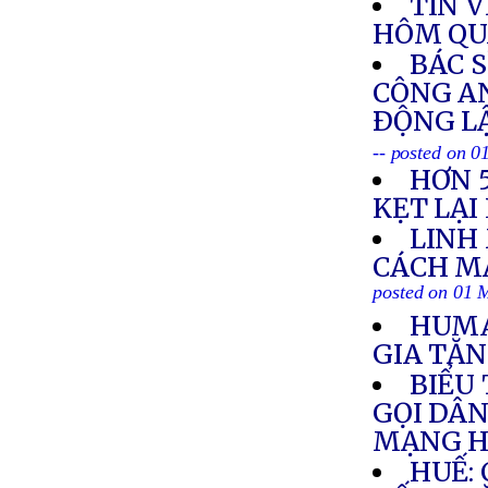
TIN V
HÔM QU
BÁC S
CÔNG AN
ÐỘNG L
-- posted on 
HƠN 
KẸT LẠI
LINH
CÁCH M
posted on 01 
HUMA
GIA TĂN
BIỂU 
GỌI DÂ
MẠNG H
HUẾ: