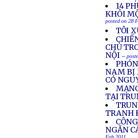
14 P
KHỎI MỘ
posted on 28 
TÔI 
CHIẾN
CHỦ TRO
NỘI
-- post
PHÓNG
NAM BỊ 
CÓ NGUY
MẠNG
TẠI TR
TRUN
TRANH 
CÔNG
NGĂN CẢ