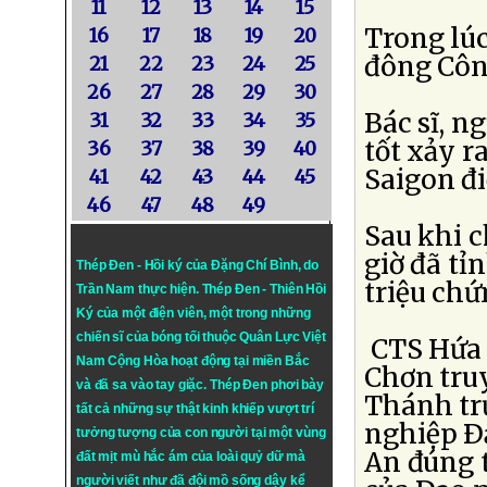
11
12
13
14
15
Trong lú
16
17
18
19
20
đông Côn
21
22
23
24
25
26
27
28
29
30
Bác sĩ, n
31
32
33
34
35
tốt xảy r
36
37
38
39
40
Saigon điề
41
42
43
44
45
46
47
48
49
Sau khi c
giờ đã tỉ
Thép Đen - Hồi ký của Đặng Chí Bình
, do
triệu chứ
Trần Nam thực hiện.
Thép Đen
- Thiên Hồi
Ký của một điện viên, một trong những
chiến sĩ của bóng tối thuộc Quân Lực Việt
CTS Hứa P
Nam Cộng Hòa hoạt động tại miền Bắc
Chơn truy
và đã sa vào tay giặc. Thép Đen phơi bày
Thánh trư
tất cả những sự thật kinh khiếp vượt trí
nghiệp Ð
tưởng tượng của con người tại một vùng
An đúng 
đất mịt mù hắc ám của loài quỷ dữ mà
người viết như đã đội mồ sống dậy kể