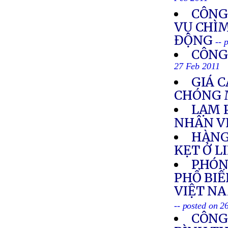
Feb 2011
CÔNG
VỤ CHÌM
ĐỘNG
-- 
CÔNG
27 Feb 2011
GIÁ 
CHÓNG 
LẠM 
NHÂN V
HÀNG
KẸT Ở L
PHÓNG
PHỔ BIẾ
VIỆT NA
-- posted on 2
CÔNG