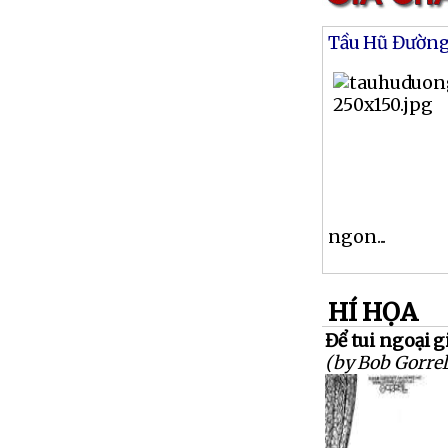
Tầu Hũ Đườn
ngon...
HÍ HỌA
Để tui ngoại g
(by Bob Gorrel