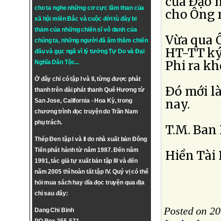
của Ðạo 
cho ta nghe những cơ cực lầm than của
cho Ông r
xã hội miền Bắc và cuộc đời tù đày bi
thảm của những chiến sĩ vô danh của
Vừa qua 
chúng ta, những người đã âm thầm chiến
HT-TT ký
đấu và gục ngã vì lý tưởng
Tự Do
và
Đại
Phi ra kh
Nghĩa Dân Tộc
...
Ở đây chỉ có tập I và II, từng được phát
Ðó mới l
thanh trên đài phát thanh Quê Hương từ
nay.
San Jose, California - Hoa Kỳ, trong
chương trình đọc truyện do Trần Nam
phụ trách.
T.M. Ban
Thép Đen tập I và II do nhà xuất bản Đông
Tiến phát hành từ năm 1987. Đến năm
Hiền Tài
1991, tác giả tự xuất bản tập III và đến
năm 2005 thì hoàn tất tập IV. Quý vị có thể
hỏi mua sách hay dĩa đọc truyện qua địa
chỉ sau đây:
Posted on 20
Dang Chi Binh