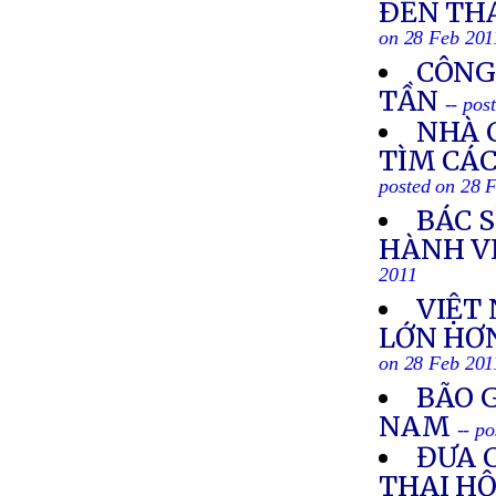
ÐẾN TH
on 28 Feb 201
CÔNG
TẦN
-- pos
NHÀ 
TÌM CÁC
posted on 28 
BÁC S
HÀNH V
2011
VIỆT
LỚN HƠN
on 28 Feb 201
BÃO G
NAM
-- p
ĐƯA 
THAI HỘ