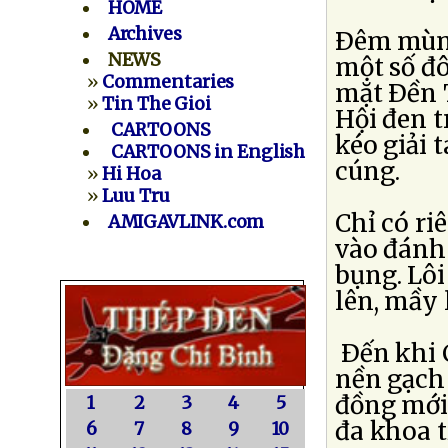
HOME
Archives
Ðêm mùng
NEWS
một số đ
»
Commentaries
mặt Ðền 
»
Tin The Gioi
Hội đen t
CARTOONS
kéo giải 
CARTOONS in English
cúng.
»
Hi Hoa
»
Luu Tru
Chỉ có ri
AMIGAVLINK.com
vào đánh 
bụng. Lôi
lên, mầy 
Ðến khi C
nền gạch
đồng mới 
1
2
3
4
5
đa khoa 
6
7
8
9
10