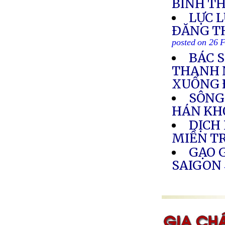
BÌNH T
LỰC 
ÐĂNG T
posted on 26 
BÁC 
THANH 
XUỐNG 
SÔNG
HÁN KH
DỊCH
MIỀN T
GẠO G
SAIGON