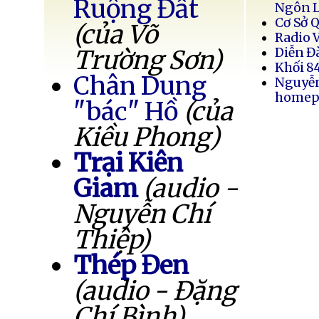
Ruộng Đất
Ngôn 
Cơ Sở 
(của Võ
Radio 
Trường Sơn)
Diễn Đ
Khối 8
Chân Dung
Nguyễ
homep
"bác" Hồ
(của
Kiều Phong)
Trại Kiên
Giam
(audio -
Nguyễn Chí
Thiệp)
Thép Đen
(audio - Đặng
Chí Bình)