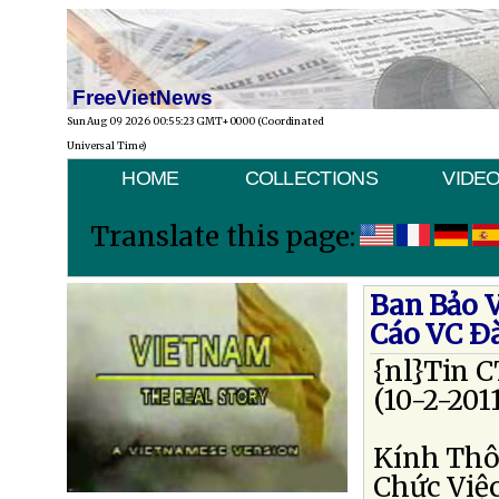
FreeVietNews
Sun Aug 09 2026 00:55:23 GMT+0000 (Coordinated
Universal Time)
HOME
COLLECTIONS
VIDE
Translate this page:
Ban Bảo 
Cáo VC Ð
{nl}Tin 
(10-2-201
Kính Thô
Chức Việc