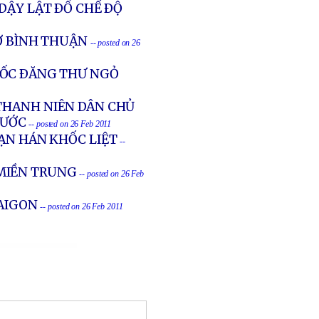
DẬY LẬT ÐỔ CHẾ ÐỘ
Ở BÌNH THUẬN
-- posted on 26
UỐC ÐĂNG THƯ NGỎ
THANH NIÊN DÂN CHỦ
NƯỚC
-- posted on 26 Feb 2011
ẠN HÁN KHỐC LIỆT
--
MIỀN TRUNG
-- posted on 26 Feb
SAIGON
-- posted on 26 Feb 2011