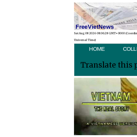
FreeVietNews
Sat Aug 08 2026 08:06:28 GMT+0000 (Coordi
Universal Time)
HOME
COLL
Translate this 