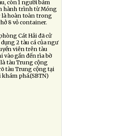
tàu, còn 1 người bám
ên hành trình từ Móng
 là hoàn toàn trong
chở 8 vỏ container.
 phòng Cát Hải đã cử
 dụng 2 tàu cá của ngư
uyền viên trên tàu
i vào gần đến rìa bờ
 là tàu Trung cộng
rõ tàu Trung cộng tại
ai khám phá.(SBTN)