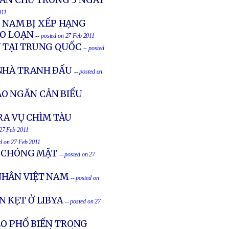
 DÂN CHỦ TRONG 3 NGÀY
011
T NAM BỊ XẾP HẠNG
ẠO LOẠN
-- posted on 27 Feb 2011
N TẠI TRUNG QUỐC
-- posted
NHÀ TRANH ÐẤU
-- posted on
O NGĂN CẢN BIỂU
RA VỤ CHÌM TÀU
 27 Feb 2011
ed on 27 Feb 2011
G CHÓNG MẶT
-- posted on 27
NHÂN VIỆT NAM
-- posted on
 KẸT Ở LIBYA
-- posted on 27
EO PHỔ BIẾN TRONG