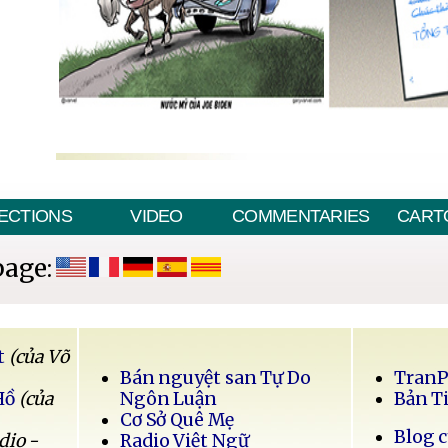
ECTIONS
VIDEO
COMMENTARIES
CART
page:
t
(của Võ
Bán nguyệt san Tự Do
Tran
Hồ
(của
Ngôn Luận
Bản T
Cơ Sở Quê Mẹ
Blog 
dio -
Radio Việt Ngữ