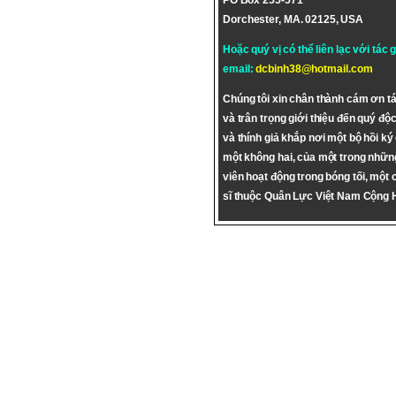
PO Box 255-571
Dorchester, MA. 02125, USA
Hoặc quý vị có thể liên lạc với tác 
email:
dcbinh38@hotmail.com
Chúng tôi xin chân thành cám ơn tá
và trân trọng giới thiệu đến quý độc
và thính giả khắp nơi một bộ hồi ký
một không hai, của một trong nhữn
viên hoạt động trong bóng tối, một 
sĩ thuộc Quân Lực Việt Nam Cộng 