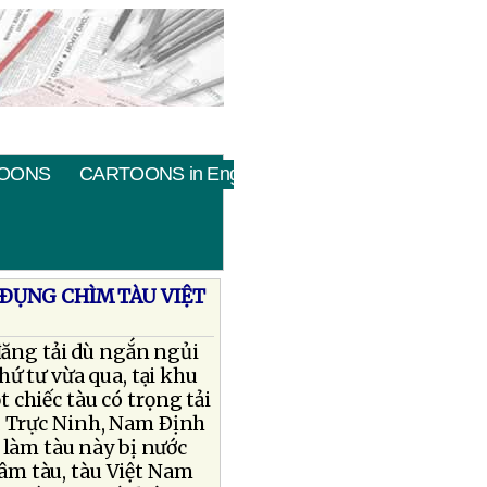
OONS
CARTOONS in English
ÐỤNG CHÌM TÀU VIỆT
đăng tải dù ngắn ngủi
hứ tư vừa qua, tại khu
 chiếc tàu có trọng tải
, Trực Ninh, Nam Ðịnh
 làm tàu này bị nước
đâm tàu, tàu Việt Nam