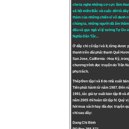
cho ta nghe những cơ cực lầm tha
xã hội miền Bắc và cuộc đời tù đày 
thảm của những chiến sĩ vô danh c
chúng ta, những người đã âm thầm
đấu và gục ngã vì lý tưởng
Tự Do
v
Nghĩa Dân Tộc
...
Ở đây chỉ có tập I và II, từng được 
thanh trên đài phát thanh Quê Hươ
San Jose, California - Hoa Kỳ, tron
chương trình đọc truyện do Trần 
phụ trách.
Thép Đen tập I và II do nhà xuất bả
Tiến phát hành từ năm 1987. Đến 
1991, tác giả tự xuất bản tập III và 
năm 2005 thì hoàn tất tập IV. Quý vị
hỏi mua sách hay dĩa đọc truyện qu
chỉ sau đây:
Dang Chi Binh