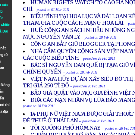
HUMAN RIGHTS WATCH TỐ CÁO HÀ NỘI
n của
CHÍ
-- posted on 01 Mar 2011
bi
BIỂU TÌNH TẠI HOA LỤC VÀ ĐÀI LOAN 
ủa
THAM GIA CUỘC CÁCH MẠNG HOA LÀI
-- post
 chiến
HUẾ: CÔNG AN SÁCH NHIỄU NHỮNG NG
à
Đại
MỤC NGUYỄN VĂN LÝ
-- posted on 28 Feb 2011
CÔNG AN BẮT GIỮ BLOGGER TẠ PHONG
phát
NHÀ CẦM QUYỀN CỘNG SẢN VIỆT NAM
ng từ
CÁC CUỘC BIỂU TÌNH
-- posted on 28 Feb 2011
g
BÁC SĨ NGUYỄN ÐAN QUẾ BỊ TẠM GIỮ VÌ
Nam
CHÍNH QUYỀN
-- posted on 28 Feb 2011
VIỆT NAM HỦY DỰ ÁN XÂY SIÊU ĐÔ TH
TRỊ GIÁ 250 TỈ ĐÔ
n Đông
-- posted on 28 Feb 2011
năm
BÃO GIÁ QUẬT VÀO MỌI GIA ĐÌNH VIỆT
đến
ĐƯA CÁC NẠN NHÂN VỤ LỪA ĐẢO MANG
 có thể
posted on 28 Feb 2011
a địa
14 PHỤ NỮ VIỆT NAM ĐƯỢC GIẢI THOÁ
ĐẺ THUÊ Ở THÁI LAN
-- posted on 28 Feb 2011
TÔI XUỐNG PHỐ HÔM NAY
-- posted on 28 Feb 20