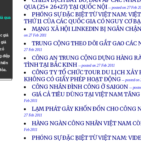
CHIẾN DỊCH BẮT BỚ, ĐÀN ÁP CÁC NHÀ
QUA (25+ 26+27) TẠI QUỐC NỘI
-- posted on 27 Feb 2
PHÓNG SỰ ĐẶC BIỆT TỪ VIỆT NAM: VIỆ
giả qua
THỨ 11 CỦA CÁC QUỐC GIA CÓ NGUY CƠ B
MẠNG XÃ HỘI LINKEDIN BỊ NGĂN CHẬ
c giả
on 27 Feb 2011
 giả
TRUNG CỘNG THEO DÕI GẮT GAO CÁC 
 có
27 Feb 2011
g điệp
CÔNG AN TRUNG CỘNG DỰNG HÀNG RÀ
chiến
TÌNH TẠI BẮC KINH
-- posted on 27 Feb 2011
Hòa.
CÔNG TY TỔ CHỨC TOUR DU LỊCH XẢY 
KHÔNG CÓ GIẤY PHÉP HOẠT ĐỘNG
-- posted on
CÔNG NHÂN ÐÌNH CÔNG Ở SAIGON
-- post
GIÁ CẢ TIÊU DÙNG TẠI VIỆT NAM TĂN
Feb 2011
LẠM PHÁT GÂY KHỐN ÐỐN CHO CÔNG 
27 Feb 2011
HÀNG NGÀN CÔNG NHÂN VIỆT NAM CÒN
Feb 2011
PHÓNG SỰ ÐẶC BIỆT TỪ VIỆT NAM: VID