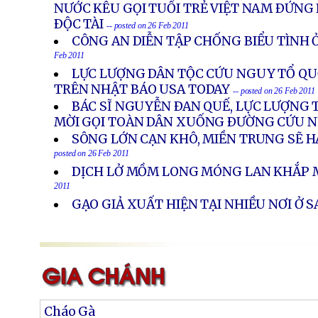
NƯỚC KÊU GỌI TUỔI TRẺ VIỆT NAM ÐỨNG 
ÐỘC TÀI
-- posted on 26 Feb 2011
CÔNG AN DIỄN TẬP CHỐNG BIỂU TÌNH 
Feb 2011
LỰC LƯỢNG DÂN TỘC CỨU NGUY TỔ Q
TRÊN NHẬT BÁO USA TODAY
-- posted on 26 Feb 2011
BÁC SĨ NGUYỄN ÐAN QUẾ, LỰC LƯỢNG 
MỜI GỌI TOÀN DÂN XUỐNG ÐƯỜNG CỨU 
SÔNG LỚN CẠN KHÔ, MIỀN TRUNG SẼ H
posted on 26 Feb 2011
DỊCH LỞ MỒM LONG MÓNG LAN KHẮP 
2011
GẠO GIẢ XUẤT HIỆN TẠI NHIỀU NƠI Ở 
Cháo Gà