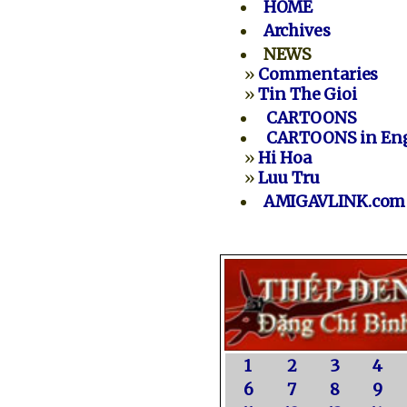
HOME
Archives
NEWS
»
Commentaries
»
Tin The Gioi
CARTOONS
CARTOONS in Eng
»
Hi Hoa
»
Luu Tru
AMIGAVLINK.com
1
2
3
4
6
7
8
9