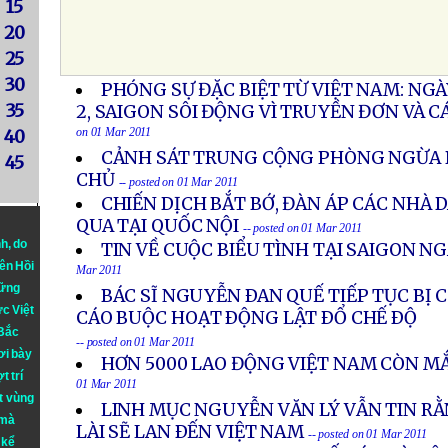
15
20
25
30
PHÓNG SỰ ĐẶC BIỆT TỪ VIỆT NAM: NG
35
2, SAIGON SÔI ĐỘNG VÌ TRUYỀN ĐƠN VÀ 
on 01 Mar 2011
40
CẢNH SÁT TRUNG CỘNG PHÒNG NGỪA B
45
CHỦ
-- posted on 01 Mar 2011
CHIẾN DỊCH BẮT BỚ, ĐÀN ÁP CÁC NHÀ
QUA TẠI QUỐC NỘI
-- posted on 01 Mar 2011
nh
, do
TIN VỀ CUỘC BIỂU TÌNH TẠI SAIGON N
iên Hồi
Mar 2011
hững
BÁC SĨ NGUYỄN ÐAN QUẾ TIẾP TỤC BỊ 
ực Việt
CÁO BUỘC HOẠT ÐỘNG LẬT ÐỔ CHẾ ÐỘ
 Bắc
-- posted on 01 Mar 2011
ơi bày
HƠN 5000 LAO ĐỘNG VIỆT NAM CÒN MẮ
t trí
01 Mar 2011
t vùng
LINH MỤC NGUYỄN VĂN LÝ VẪN TIN R
 mà
LÀI SẼ LAN ÐẾN VIỆT NAM
-- posted on 01 Mar 2011
 kể