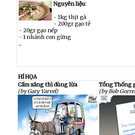
Nguyên liệu:
- 1kg thịt gà
- 200gr gạo tẻ
- 20gr gạo nếp
- 1 nhánh con gừng
...
HÍ HỌA
Cấm xăng thì dùng lừa
Tổng Thống g
(by Gary Varvel)
(by Bob Gorrel