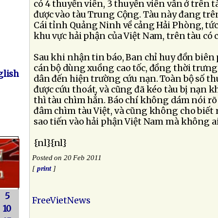
có 4 thuyền viên, 3 thuyền viên vẫn ở trên 
được vào tàu Trung Cộng. Tàu này đang tr
Cái tỉnh Quảng Ninh về cảng Hải Phòng, tức
khu vực hải phận của Việt Nam, trên tàu có 
Sau khi nhận tin báo, Ban chỉ huy đồn biên
cán bộ dùng xuồng cao tốc, đồng thời trưng
lish
dân đến hiện trường cứu nạn. Toàn bộ số th
được cứu thoát, và cũng đã kéo tàu bị nạn kh
thì tàu chìm hẳn. Báo chí không dám nói rõ
đâm chìm tàu Việt, và cũng không cho biết 
sao tiến vào hải phận Việt Nam mà không 
{nl}{nl}
Posted on 20 Feb 2011
[
print
]
5
FreeVietNews
10