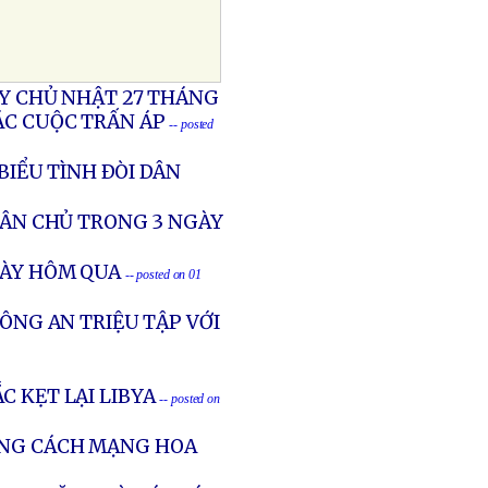
ÀY CHỦ NHẬT 27 THÁNG
CÁC CUỘC TRẤN ÁP
-- posted
IỂU TÌNH ÐÒI DÂN
 DÂN CHỦ TRONG 3 NGÀY
GÀY HÔM QUA
-- posted on 01
CÔNG AN TRIỆU TẬP VỚI
C KẸT LẠI LIBYA
-- posted on
ẰNG CÁCH MẠNG HOA