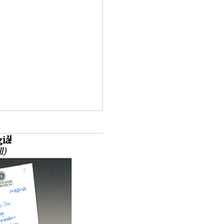
iả!
l)