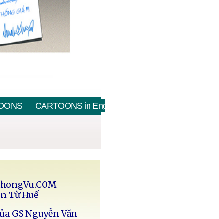
OONS
CARTOONS in English
PhongVu.COM
in Từ Huế
của GS Nguyễn Văn