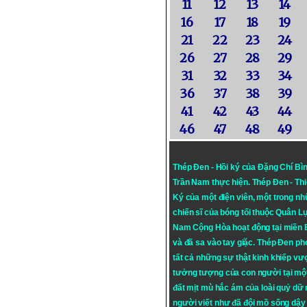
11
12
13
14
16
17
18
19
21
22
23
24
26
27
28
29
31
32
33
34
36
37
38
39
41
42
43
44
46
47
48
49
Thép Đen - Hồi ký của Đặng Chí Bì
Trần Nam thực hiện.
Thép Đen
- Th
Ký của một điện viên, một trong n
chiến sĩ của bóng tối thuộc Quân L
Nam Cộng Hòa hoạt động tại miền
và đã sa vào tay giặc. Thép Đen ph
tất cả những sự thật kinh khiếp vượ
tưởng tượng của con người tại mộ
đất mịt mù hắc ám của loài quỷ dữ
người viết như đã đội mồ sống dậy