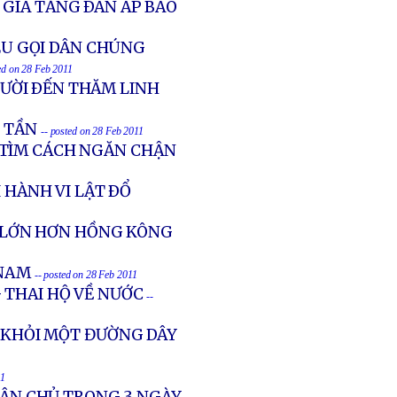
 GIA TĂNG ÐÀN ÁP BÁO
KÊU GỌI DÂN CHÚNG
ed on 28 Feb 2011
ƯỜI ÐẾN THĂM LINH
 TẦN
-- posted on 28 Feb 2011
 TÌM CÁCH NGĂN CHẬN
 HÀNH VI LẬT ÐỔ
Ị LỚN HƠN HỒNG KÔNG
 NAM
-- posted on 28 Feb 2011
 THAI HỘ VỀ NƯỚC
--
T KHỎI MỘT ĐƯỜNG DÂY
11